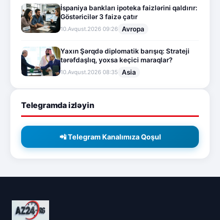
İspaniya bankları ipoteka faizlərini qaldırır:
Göstəricilər 3 faizə çatır
Avropa
10.Avqust.2026 09:26
Yaxın Şərqdə diplomatik barışıq: Strateji
tərəfdaşlıq, yoxsa keçici maraqlar?
Asia
10.Avqust.2026 08:35
Telegramda izləyin
📲 Telegram Kanalımıza Qoşul