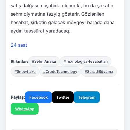
satış dalğası müşahidə olunur ki, bu da şirkətin
səhm qiymətinə təzyiq göstərir. Gözlənilən
hesabat, şirkətin gələcək mövqeyi barədə daha
aydın təəssürat yaradacaq.
24 saat
Etiketlər:
#SəhmAnalizi
#TexnologiyaHesabatları
#Snowflake
#CredoTechnology
#SürətliBöyümə
Paylaş:
Facebook
Twitter
Telegram
WhatsApp