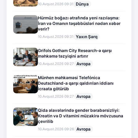
Dünya
10.Avqust.2026 09:31
Hürmüz boğazı ətrafında yeni razılaşma:
İran və Omanın təşəbbüsləri nədən xəbər
verir?
Yaxın Şərq
10.Avqust.2026 09:31
Grifols Gotham City Research-ə qarşı
məhkəmə təzyiqini artırır
Avropa
10.Avqust.2026 09:27
Münhen məhkəməsi Telefónica
Deutschland-a qarşı qaldırılan iddianı
icraata götürüb
Avropa
10.Avqust.2026 09:27
Qida əlavələrində gender bərabərsizliyi:
Kreatin və D vitamini müzakirə mövzusuna
çevrilib
Avropa
10.Avqust.2026 09:26