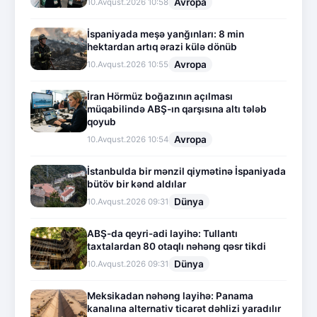
Avropa
10.Avqust.2026 10:58
İspaniyada meşə yanğınları: 8 min
hektardan artıq ərazi külə dönüb
Avropa
10.Avqust.2026 10:55
İran Hörmüz boğazının açılması
müqabilində ABŞ-ın qarşısına altı tələb
qoyub
Avropa
10.Avqust.2026 10:54
İstanbulda bir mənzil qiymətinə İspaniyada
bütöv bir kənd aldılar
Dünya
10.Avqust.2026 09:31
ABŞ-da qeyri-adi layihə: Tullantı
taxtalardan 80 otaqlı nəhəng qəsr tikdi
Dünya
10.Avqust.2026 09:31
Meksikadan nəhəng layihə: Panama
kanalına alternativ ticarət dəhlizi yaradılır