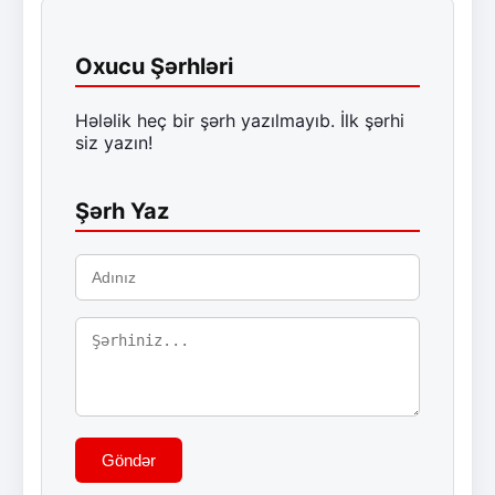
Oxucu Şərhləri
Hələlik heç bir şərh yazılmayıb. İlk şərhi
siz yazın!
Şərh Yaz
Göndər