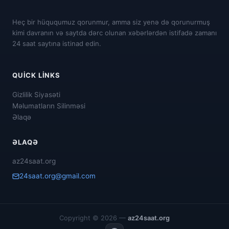
Heç bir hüququmuz qorunmur, amma siz yenə də qorunurmuş
kimi davranın və saytda dərc olunan xəbərlərdən istifadə zamanı
24 saat saytına istinad edin.
QUICK LINKS
Gizlilik Siyasəti
Məlumatların Silinməsi
Əlaqə
ƏLAQƏ
az24saat.org
24saat.org@gmail.com
Copyright © 2026 —
az24saat.org