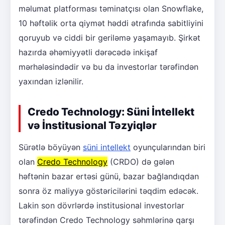
məlumat platforması təminatçısı olan Snowflake,
10 həftəlik orta qiymət həddi ətrafında sabitliyini
qoruyub və ciddi bir geriləmə yaşamayıb. Şirkət
hazırda əhəmiyyətli dərəcədə inkişaf
mərhələsindədir və bu da investorlar tərəfindən
yaxından izlənilir.
Credo Technology: Süni İntellekt
və İnstitusional Təzyiqlər
Sürətlə böyüyən
süni intellekt
oyunçularından biri
olan
Credo Technology
(CRDO) də gələn
həftənin bazar ertəsi günü, bazar bağlandıqdan
sonra öz maliyyə göstəricilərini təqdim edəcək.
Lakin son dövrlərdə institusional investorlar
tərəfindən Credo Technology səhmlərinə qarşı