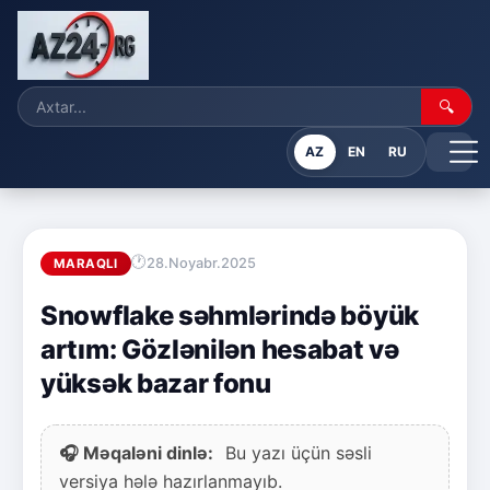
🔍
AZ
EN
RU
28.Noyabr.2025
MARAQLI
Snowflake səhmlərində böyük
artım: Gözlənilən hesabat və
yüksək bazar fonu
🎧 Məqaləni dinlə:
Bu yazı üçün səsli
versiya hələ hazırlanmayıb.