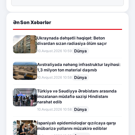
Ən Son Xəbərlər
Ukraynada dəhşətli həqiqət: Beton
divardan sızan radiasiya ölüm saçır
Dünya
10.Avqust.2026 10:59
Avstraliyada nəhəng infrastruktur layihəsi:
1,3 milyon ton material daşınıb
Dünya
10.Avqust.2026 10:58
Türkiyə və Səudiyyə Ərəbistanı arasında
imzalanan müdafiə sazişi Hindistanı
narahat edib
Dünya
10.Avqust.2026 10:58
İspaniyalı epidemioloqlar qızılcaya qarşı
mübarizə yollarını müzakirə ediblər