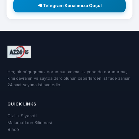
📲 Telegram Kanalımıza Qoşul
Heç bir hüququmuz qorunmur, amma siz yenə də qorunurmuş
kimi davranın və saytda dərc olunan xəbərlərdən istifadə zamanı
24 saat saytına istinad edin.
QUICK LINKS
Gizlilik Siyasəti
Məlumatların Silinməsi
Əlaqə