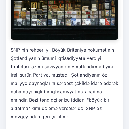
SNP-nin rəhbərliyi, Böyük Britaniya hökumətinin
Şotlandiyanın ümumi iqtisadiyyata verdiyi
töhfələri lazımi səviyyədə qiymətləndirmədiyini
irəli sürür. Partiya, müstəqil Şotlandiyanın öz
maliyyə qaynaqlarını sərbəst şəkildə idarə edərək
daha dayanıqlı bir iqtisadiyyat quracağına
əmindir. Bəzi tənqidçilər bu iddianı "böyük bir
aldatma" kimi qələmə versələr də, SNP öz
mövqeyindən geri çəkilmir.