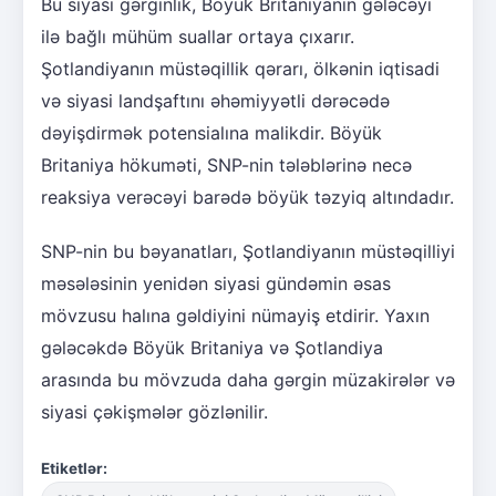
Bu siyasi gərginlik, Böyük Britaniyanın gələcəyi
ilə bağlı mühüm suallar ortaya çıxarır.
Şotlandiyanın müstəqillik qərarı, ölkənin iqtisadi
və siyasi landşaftını əhəmiyyətli dərəcədə
dəyişdirmək potensialına malikdir. Böyük
Britaniya hökuməti, SNP-nin tələblərinə necə
reaksiya verəcəyi barədə böyük təzyiq altındadır.
SNP-nin bu bəyanatları, Şotlandiyanın müstəqilliyi
məsələsinin yenidən siyasi gündəmin əsas
mövzusu halına gəldiyini nümayiş etdirir. Yaxın
gələcəkdə Böyük Britaniya və Şotlandiya
arasında bu mövzuda daha gərgin müzakirələr və
siyasi çəkişmələr gözlənilir.
Etiketlər: