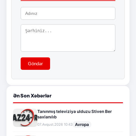
Göndər
Ən Son Xəbərlər
Tanınmış televiziya ulduzu Stiven Ber
saxlanılıb
Avropa
07.Avqust.2026 10:43