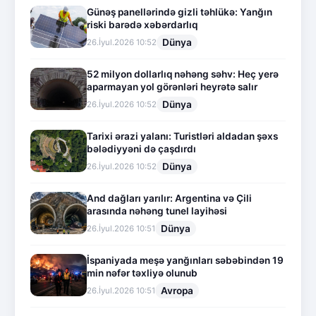
Günəş panellərində gizli təhlükə: Yanğın
riski barədə xəbərdarlıq
Dünya
26.İyul.2026 10:52
52 milyon dollarlıq nəhəng səhv: Heç yerə
aparmayan yol görənləri heyrətə salır
Dünya
26.İyul.2026 10:52
Tarixi ərazi yalanı: Turistləri aldadan şəxs
bələdiyyəni də çaşdırdı
Dünya
26.İyul.2026 10:52
And dağları yarılır: Argentina və Çili
arasında nəhəng tunel layihəsi
Dünya
26.İyul.2026 10:51
İspaniyada meşə yanğınları səbəbindən 19
min nəfər təxliyə olunub
Avropa
26.İyul.2026 10:51