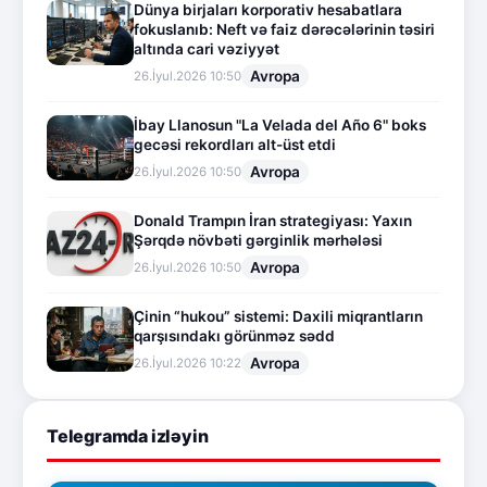
Dünya birjaları korporativ hesabatlara
fokuslanıb: Neft və faiz dərəcələrinin təsiri
altında cari vəziyyət
Avropa
26.İyul.2026 10:50
İbay Llanosun "La Velada del Año 6" boks
gecəsi rekordları alt-üst etdi
Avropa
26.İyul.2026 10:50
Donald Trampın İran strategiyası: Yaxın
Şərqdə növbəti gərginlik mərhələsi
Avropa
26.İyul.2026 10:50
Çinin “hukou” sistemi: Daxili miqrantların
qarşısındakı görünməz sədd
Avropa
26.İyul.2026 10:22
Telegramda izləyin