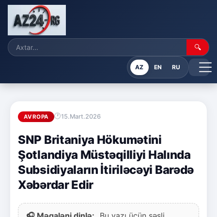
🔍
AZ
EN
RU
15.Mart.2026
AVROPA
SNP Britaniya Hökumətini
Şotlandiya Müstəqilliyi Halında
Subsidiyaların İtiriləcəyi Barədə
Xəbərdar Edir
🎧 Məqaləni dinlə:
Bu yazı üçün səsli