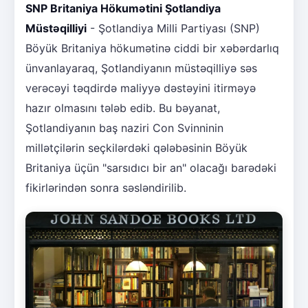
SNP Britaniya Hökumətini Şotlandiya
Müstəqilliyi
- Şotlandiya Milli Partiyası (SNP)
Böyük Britaniya hökumətinə ciddi bir xəbərdarlıq
ünvanlayaraq, Şotlandiyanın müstəqilliyə səs
verəcəyi təqdirdə maliyyə dəstəyini itirməyə
hazır olmasını tələb edib. Bu bəyanat,
Şotlandiyanın baş naziri Con Svinninin
millətçilərin seçkilərdəki qələbəsinin Böyük
Britaniya üçün "sarsıdıcı bir an" olacağı barədəki
fikirlərindən sonra səsləndirilib.