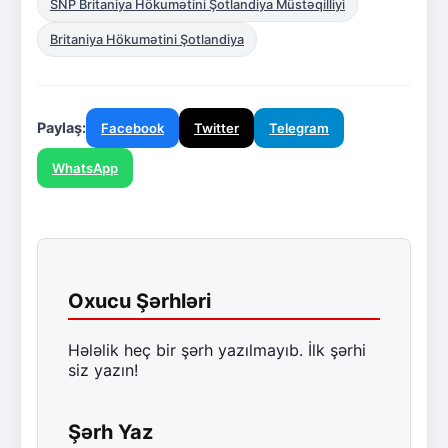
SNP Britaniya Hökumətini Şotlandiya Müstəqilliyi
Britaniya Hökumətini Şotlandiya
Paylaş:
Facebook
Twitter
Telegram
WhatsApp
Oxucu Şərhləri
Hələlik heç bir şərh yazılmayıb. İlk şərhi
siz yazın!
Şərh Yaz