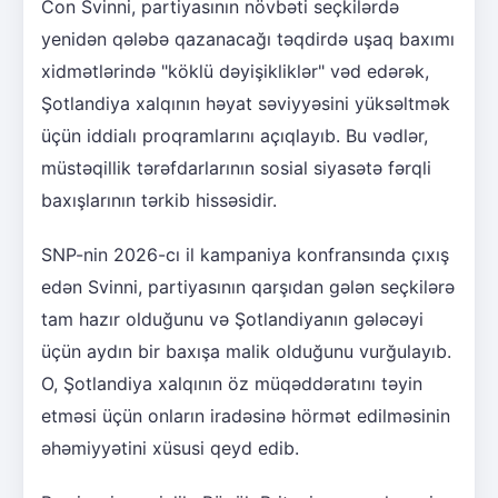
Con Svinni, partiyasının növbəti seçkilərdə
yenidən qələbə qazanacağı təqdirdə uşaq baxımı
xidmətlərində "köklü dəyişikliklər" vəd edərək,
Şotlandiya xalqının həyat səviyyəsini yüksəltmək
üçün iddialı proqramlarını açıqlayıb. Bu vədlər,
müstəqillik tərəfdarlarının sosial siyasətə fərqli
baxışlarının tərkib hissəsidir.
SNP-nin 2026-cı il kampaniya konfransında çıxış
edən Svinni, partiyasının qarşıdan gələn seçkilərə
tam hazır olduğunu və Şotlandiyanın gələcəyi
üçün aydın bir baxışa malik olduğunu vurğulayıb.
O, Şotlandiya xalqının öz müqəddəratını təyin
etməsi üçün onların iradəsinə hörmət edilməsinin
əhəmiyyətini xüsusi qeyd edib.