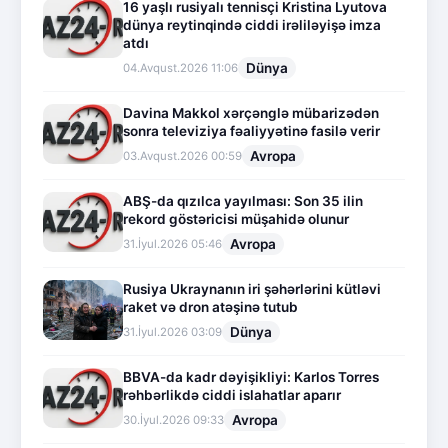
16 yaşlı rusiyalı tennisçi Kristina Lyutova
dünya reytinqində ciddi irəliləyişə imza
atdı
Dünya
04.Avqust.2026 11:06
Davina Makkol xərçənglə mübarizədən
sonra televiziya fəaliyyətinə fasilə verir
Avropa
03.Avqust.2026 00:59
ABŞ-da qızılca yayılması: Son 35 ilin
rekord göstəricisi müşahidə olunur
Avropa
31.İyul.2026 05:46
Rusiya Ukraynanın iri şəhərlərini kütləvi
raket və dron atəşinə tutub
Dünya
31.İyul.2026 03:09
BBVA-da kadr dəyişikliyi: Karlos Torres
rəhbərlikdə ciddi islahatlar aparır
Avropa
30.İyul.2026 09:33