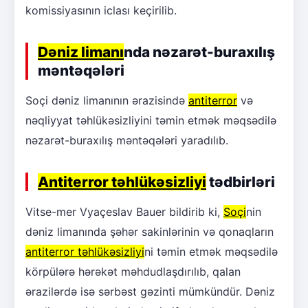
komissiyasının iclası keçirilib.
Dəniz limanı
nda nəzarət-buraxılış
məntəqələri
Soçi dəniz limanının ərazisində
antiterror
və
nəqliyyat təhlükəsizliyini təmin etmək məqsədilə
nəzarət-buraxılış məntəqələri yaradılıb.
Antiterror təhlükəsizliyi
tədbirləri
Vitse-mer Vyaçeslav Bauer bildirib ki,
Soçi
nin
dəniz limanında şəhər sakinlərinin və qonaqların
antiterror təhlükəsizliyi
ni təmin etmək məqsədilə
körpülərə hərəkət məhdudlaşdırılıb, qalan
ərazilərdə isə sərbəst gəzinti mümkündür. Dəniz