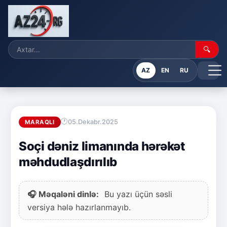
🔍
AZ
EN
RU
05.Dekabr.2025
MARAQLI
Soçi dəniz limanında hərəkət
məhdudlaşdırılıb
🎧 Məqaləni dinlə:
Bu yazı üçün səsli
versiya hələ hazırlanmayıb.