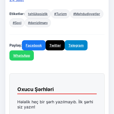
Etiketlər:
təhlükəsizlik
#Turizm
#Məhdudiyyətlər
#Soçi
#dənizlimanı
Paylaş:
Facebook
Twitter
Telegram
WhatsApp
Oxucu Şərhləri
Hələlik heç bir şərh yazılmayıb. İlk şərhi
siz yazın!