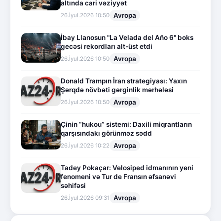
altında cari vəziyyət
Avropa
26.İyul.2026 10:50
İbay Llanosun "La Velada del Año 6" boks
gecəsi rekordları alt-üst etdi
Avropa
26.İyul.2026 10:50
Donald Trampın İran strategiyası: Yaxın
Şərqdə növbəti gərginlik mərhələsi
Avropa
26.İyul.2026 10:50
Çinin “hukou” sistemi: Daxili miqrantların
qarşısındakı görünməz sədd
Avropa
26.İyul.2026 10:22
Tadey Pokaçar: Velosiped idmanının yeni
fenomeni və Tur de Fransın əfsanəvi
səhifəsi
Avropa
26.İyul.2026 09:31