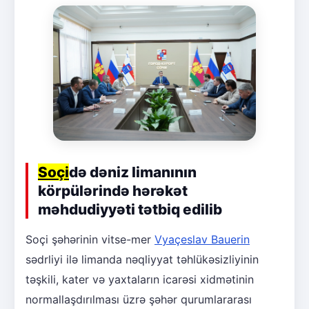
Soçi
də dəniz limanının
körpülərində hərəkət
məhdudiyyəti tətbiq edilib
Soçi şəhərinin vitse-mer
Vyaçeslav Bauerin
sədrliyi ilə limanda nəqliyyat təhlükəsizliyinin
təşkili, kater və yaxtaların icarəsi xidmətinin
normallaşdırılması üzrə şəhər qurumlararası