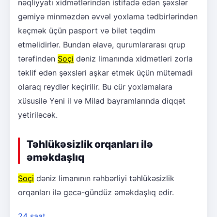
nəqliyyatı xidmətlərindən istifadə edən şəxslər
gəmiyə minməzdən əvvəl yoxlama tədbirlərindən
keçmək üçün pasport və bilet təqdim
etməlidirlər. Bundan əlavə, qurumlararası qrup
tərəfindən
Soçi
dəniz limanında xidmətləri zorla
təklif edən şəxsləri aşkar etmək üçün mütəmadi
olaraq reydlər keçirilir. Bu cür yoxlamalara
xüsusilə Yeni il və Milad bayramlarında diqqət
yetiriləcək.
Təhlükəsizlik orqanları ilə
əməkdaşlıq
Soçi
dəniz limanının rəhbərliyi təhlükəsizlik
orqanları ilə gecə-gündüz əməkdaşlıq edir.
24 saat