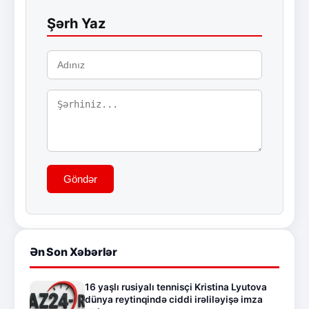
Şərh Yaz
Göndər
Ən Son Xəbərlər
16 yaşlı rusiyalı tennisçi Kristina Lyutova
dünya reytinqində ciddi irəliləyişə imza