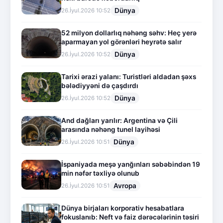
Dünya
26.İyul.2026 10:52
52 milyon dollarlıq nəhəng səhv: Heç yerə
aparmayan yol görənləri heyrətə salır
Dünya
26.İyul.2026 10:52
Tarixi ərazi yalanı: Turistləri aldadan şəxs
bələdiyyəni də çaşdırdı
Dünya
26.İyul.2026 10:52
And dağları yarılır: Argentina və Çili
arasında nəhəng tunel layihəsi
Dünya
26.İyul.2026 10:51
İspaniyada meşə yanğınları səbəbindən 19
min nəfər təxliyə olunub
Avropa
26.İyul.2026 10:51
Dünya birjaları korporativ hesabatlara
fokuslanıb: Neft və faiz dərəcələrinin təsiri