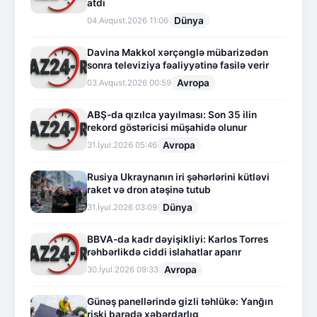
atdı
Dünya
04.Avqust.2026 11:06
Davina Makkol xərçənglə mübarizədən
sonra televiziya fəaliyyətinə fasilə verir
Avropa
03.Avqust.2026 00:59
ABŞ-da qızılca yayılması: Son 35 ilin
rekord göstəricisi müşahidə olunur
Avropa
31.İyul.2026 05:46
Rusiya Ukraynanın iri şəhərlərini kütləvi
raket və dron atəşinə tutub
Dünya
31.İyul.2026 03:09
BBVA-da kadr dəyişikliyi: Karlos Torres
rəhbərlikdə ciddi islahatlar aparır
Avropa
30.İyul.2026 09:33
Günəş panellərində gizli təhlükə: Yanğın
riski barədə xəbərdarlıq