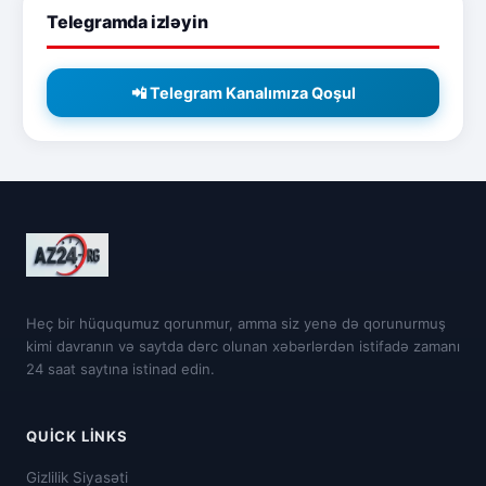
Telegramda izləyin
📲 Telegram Kanalımıza Qoşul
Heç bir hüququmuz qorunmur, amma siz yenə də qorunurmuş
kimi davranın və saytda dərc olunan xəbərlərdən istifadə zamanı
24 saat saytına istinad edin.
QUICK LINKS
Gizlilik Siyasəti