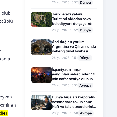
Dünya
26.İyul.2026 10:52
 olub
Tarixi ərazi yalanı:
Turistləri aldadan şəxs
əccüblü
bələdiyyəni də çaşdırdı
Dünya
26.İyul.2026 10:52
And dağları yarılır:
Argentina və Çili arasında
z
nəhəng tunel layihəsi
Dünya
26.İyul.2026 10:51
kanla
İspaniyada meşə
yanğınları səbəbindən 19
min nəfər təxliyə olunub
Avropa
26.İyul.2026 10:51
heyvan
Dünya birjaları korporativ
hesabatlara fokuslanıb:
təxminən
Neft və faiz dərəcələrinin
təsiri altında cari vəziyyət
iləri
Avropa
26.İyul.2026 10:50