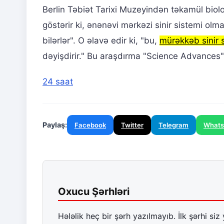
Berlin Təbiət Tarixi Muzeyindən təkamül biolo
göstərir ki, ənənəvi mərkəzi sinir sistemi olm
bilərlər". O əlavə edir ki, "bu,
mürəkkəb sinir s
dəyişdirir." Bu araşdırma "Science Advances"
24 saat
Paylaş:
Facebook
Twitter
Telegram
What
Oxucu Şərhləri
Hələlik heç bir şərh yazılmayıb. İlk şərhi siz 