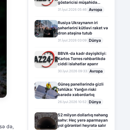
göstəricisi müşahidə
olunur
Avropa
31.İyul.2026 05:46
Rusiya Ukraynanın iri
şəhərlərini kütləvi raket və
dron atəşinə tutub
Dünya
31.İyul.2026 03:09
BBVA-da kadr dəyişikliyi:
Karlos Torres rəhbərlikdə
ciddi islahatlar aparır
Avropa
30.İyul.2026 09:33
Günəş panellərində gizli
təhlükə: Yanğın riski
barədə xəbərdarlıq
Dünya
26.İyul.2026 10:52
52 milyon dollarlıq nəhəng
səhv: Heç yerə aparmayan
yol görənləri heyrətə salır
sə də,