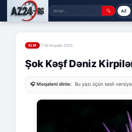
🔍
AZ
16.Noyabr.2025
ELM
Şok Kəşf Dəniz Kirpilə
🎧 Məqaləni dinlə:
Bu yazı üçün səsli versiya