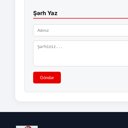
Şərh Yaz
Göndər