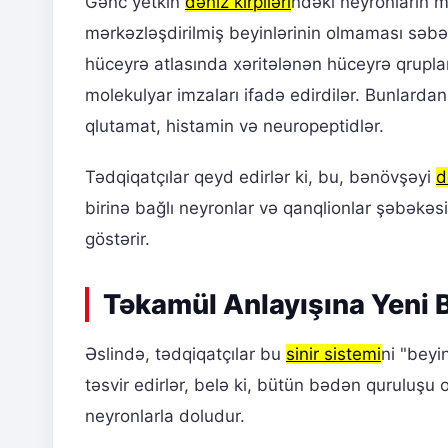
Gənc yetkin
dəniz kirpiləri
ndəki neyronların mü
mərkəzləşdirilmiş beyinlərinin olmaması səbə
hüceyrə atlasında xəritələnən hüceyrə qruplar
molekulyar imzaları ifadə edirdilər. Bunlardan 
qlutamat, histamin və neuropeptidlər.
Tədqiqatçılar qeyd edirlər ki, bu, bənövşəyi
d
birinə bağlı neyronlar və qanqlionlar şəbək
göstərir.
Təkamül Anlayışına Yeni 
Əslində, tədqiqatçılar bu
sinir sistemi
ni "beyi
təsvir edirlər, belə ki, bütün bədən quruluşu 
neyronlarla doludur.