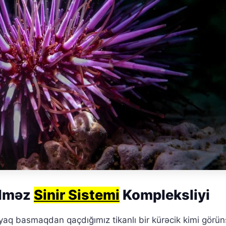
ilməz
Sinir Sistemi
Kompleksliyi
q basmaqdan qaçdığımız tikanlı bir kürəcik kimi görün