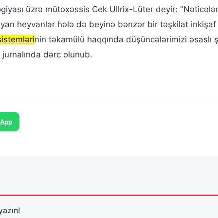
giyası üzrə mütəxəssis Cek Ullrix-Lüter deyir: "Nəticələ
ayan heyvanlar hələ də beyinə bənzər bir təşkilat inkişaf
istemləri
nin təkamülü haqqında düşüncələrimizi əsaslı ş
 jurnalında dərc olunub.
sApp
yazın!