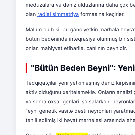
meduzalara və dəniz ulduzlarına daha çox b
olan
radial simmetriya
formasına keçirlər.
Məlum olub ki, bu gənc yetkin mərhələ heyrətam
bütün bədənində inteqrasiya olunmuş bir siste
onlar, mahiyyət etibarilə, canlının beynidir.
"Bütün Bədən Beyni": Yen
Tədqiqatçılar yeni yetkinləşmiş dəniz kirpisin
aktiv olduğunu xəritələməklə. Onların analizi
və sonra oxşar genləri işə salarkən, neyronları
"eyni genetik vasitə dəsti neyronları yaratma
təhlil edilmiş iki həyat mərhələsi arasında əh