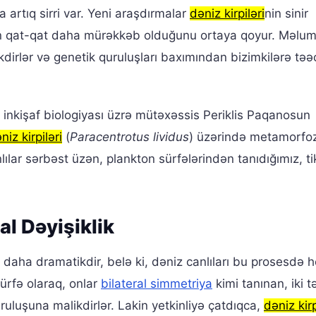
a artıq sirri var. Yeni araşdırmalar
dəniz kirpiləri
nin sinir
n qat-qat daha mürəkkəb olduğunu ortaya qoyur. Məlum
kdirlər və genetik quruluşları baxımından bizimkilərə tə
 inkişaf biologiyası üzrə mütəxəssis Periklis Paqanosun
niz kirpiləri
(
Paracentrotus lividus
) üzərində metamorfo
ılar sərbəst üzən, plankton sürfələrindən tanıdığımız, ti
l Dəyişiklik
 daha dramatikdir, belə ki, dəniz canlıları bu prosesdə 
Sürfə olaraq, onlar
bilateral simmetriya
kimi tanınan, iki 
uluşuna malikdirlər. Lakin yetkinliyə çatdıqca,
dəniz kirp