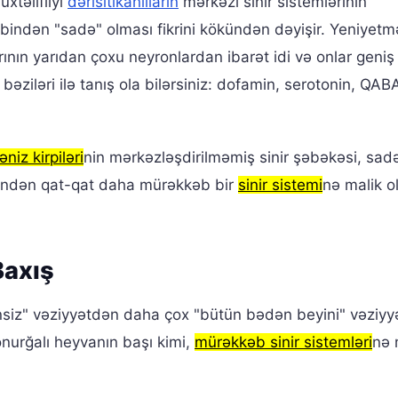
xtəlifliyi
dərisitikanlıların
mərkəzi sinir sistemlərinin
bindən "sadə" olması fikrini kökündən dəyişir. Yeniyetm
ının yarıdan çoxu neyronlardan ibarət idi və onlar geniş 
bəziləri ilə tanış ola bilərsiniz: dofamin, serotonin, QAB
əniz kirpiləri
nin mərkəzləşdirilməmiş sinir şəbəkəsi, sadə
əsindən qat-qat daha mürəkkəb bir
sinir sistemi
nə malik 
Baxış
nsiz" vəziyyətdən daha çox "bütün bədən beyini" vəziyyə
onurğalı heyvanın başı kimi,
mürəkkəb sinir sistemləri
nə 