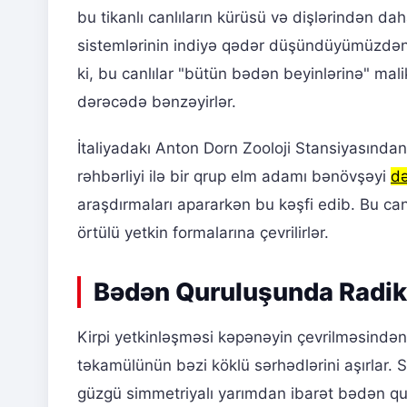
bu tikanlı canlıların kürüsü və dişlərindən dah
sistemlərinin indiyə qədər düşündüyümüzdə
ki, bu canlılar "bütün bədən beyinlərinə" mali
dərəcədə bənzəyirlər.
İtaliyadakı Anton Dorn Zooloji Stansiyasından
rəhbərliyi ilə bir qrup elm adamı bənövşəyi
də
araşdırmaları apararkən bu kəşfi edib. Bu canl
örtülü yetkin formalarına çevrilirlər.
Bədən Quruluşunda Radika
Kirpi yetkinləşməsi kəpənəyin çevrilməsindən
təkamülünün bəzi köklü sərhədlərini aşırlar. 
güzgü simmetriyalı yarımdan ibarət bədən qur