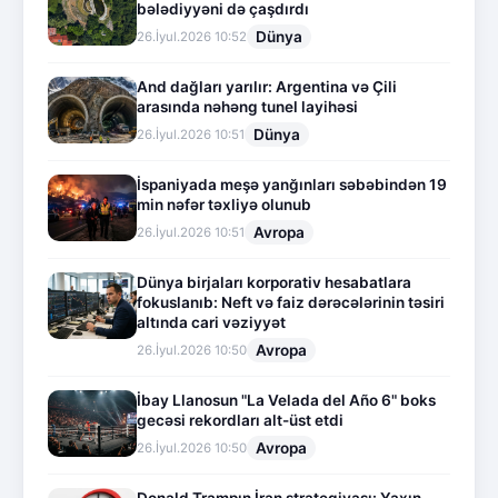
bələdiyyəni də çaşdırdı
Dünya
26.İyul.2026 10:52
And dağları yarılır: Argentina və Çili
arasında nəhəng tunel layihəsi
Dünya
26.İyul.2026 10:51
İspaniyada meşə yanğınları səbəbindən 19
min nəfər təxliyə olunub
Avropa
26.İyul.2026 10:51
Dünya birjaları korporativ hesabatlara
fokuslanıb: Neft və faiz dərəcələrinin təsiri
altında cari vəziyyət
Avropa
26.İyul.2026 10:50
İbay Llanosun "La Velada del Año 6" boks
gecəsi rekordları alt-üst etdi
Avropa
26.İyul.2026 10:50
Donald Trampın İran strategiyası: Yaxın