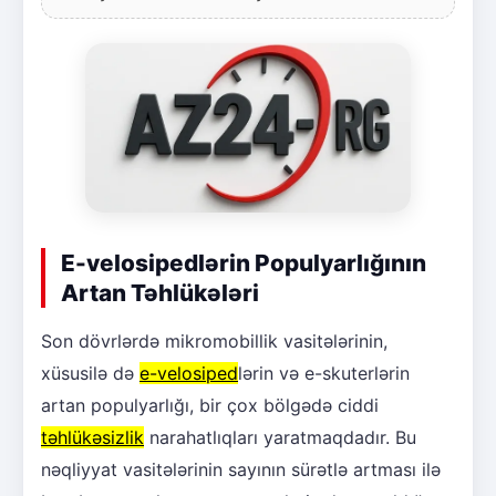
E-velosipedlərin Populyarlığının
Artan Təhlükələri
Son dövrlərdə mikromobillik vasitələrinin,
xüsusilə də
e-velosiped
lərin və e-skuterlərin
artan populyarlığı, bir çox bölgədə ciddi
təhlükəsizlik
narahatlıqları yaratmaqdadır. Bu
nəqliyyat vasitələrinin sayının sürətlə artması ilə