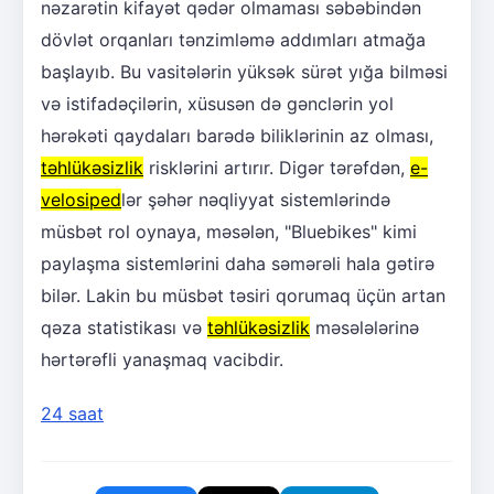
nəzarətin kifayət qədər olmaması səbəbindən
dövlət orqanları tənzimləmə addımları atmağa
başlayıb. Bu vasitələrin yüksək sürət yığa bilməsi
və istifadəçilərin, xüsusən də gənclərin yol
hərəkəti qaydaları barədə biliklərinin az olması,
təhlükəsizlik
risklərini artırır. Digər tərəfdən,
e-
velosiped
lər şəhər nəqliyyat sistemlərində
müsbət rol oynaya, məsələn, "Bluebikes" kimi
paylaşma sistemlərini daha səmərəli hala gətirə
bilər. Lakin bu müsbət təsiri qorumaq üçün artan
qəza statistikası və
təhlükəsizlik
məsələlərinə
hərtərəfli yanaşmaq vacibdir.
24 saat