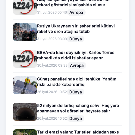
rekord göstəricisi müşahidə olunur
Avropa
31.İyul.2026 05:46
Rusiya Ukraynanın iri şəhərlərini kütləvi
raket və dron atəşinə tutub
Dünya
31.İyul.2026 03:09
BBVA-da kadr dəyişikliyi: Karlos Torres
rəhbərlikdə ciddi islahatlar aparır
Avropa
30.İyul.2026 09:33
Günəş panellərində gizli təhlükə: Yanğın
riski barədə xəbərdarlıq
Dünya
26.İyul.2026 10:52
52 milyon dollarlıq nəhəng səhv: Heç yerə
aparmayan yol görənləri heyrətə salır
Dünya
26.İyul.2026 10:52
Tarixi ərazi yalanı: Turistləri aldadan şəxs