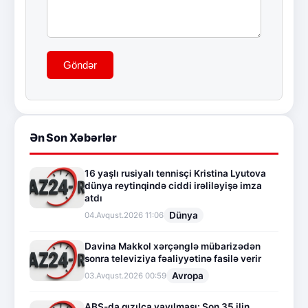
Göndər
Ən Son Xəbərlər
16 yaşlı rusiyalı tennisçi Kristina Lyutova
dünya reytinqində ciddi irəliləyişə imza
atdı
Dünya
04.Avqust.2026 11:06
Davina Makkol xərçənglə mübarizədən
sonra televiziya fəaliyyətinə fasilə verir
Avropa
03.Avqust.2026 00:59
ABŞ-da qızılca yayılması: Son 35 ilin