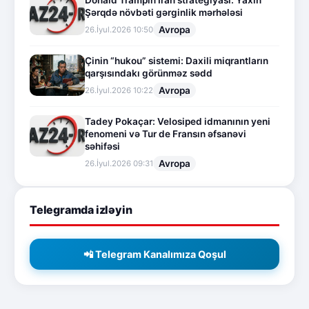
Şərqdə növbəti gərginlik mərhələsi
Avropa
26.İyul.2026 10:50
Çinin “hukou” sistemi: Daxili miqrantların
qarşısındakı görünməz sədd
Avropa
26.İyul.2026 10:22
Tadey Pokaçar: Velosiped idmanının yeni
fenomeni və Tur de Fransın əfsanəvi
səhifəsi
Avropa
26.İyul.2026 09:31
Telegramda izləyin
📲 Telegram Kanalımıza Qoşul