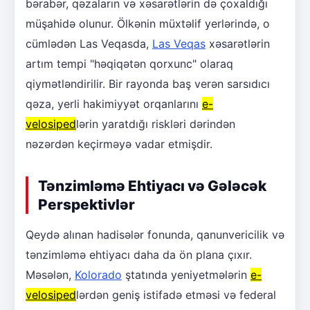
bərabər, qəzaların və xəsarətlərin də çoxaldığı
müşahidə olunur. Ölkənin müxtəlif yerlərində, o
cümlədən Las Veqasda,
Las Veqas
xəsarətlərin
artım tempi "həqiqətən qorxunc" olaraq
qiymətləndirilir. Bir rayonda baş verən sarsıdıcı
qəza, yerli hakimiyyət orqanlarını
e-
velosiped
lərin yaratdığı riskləri dərindən
nəzərdən keçirməyə vadar etmişdir.
Tənzimləmə Ehtiyacı və Gələcək
Perspektivlər
Qeydə alınan hadisələr fonunda, qanunvericilik və
tənzimləmə ehtiyacı daha da ön plana çıxır.
Məsələn,
Kolorado
ştatında yeniyetmələrin
e-
velosiped
lərdən geniş istifadə etməsi və federal