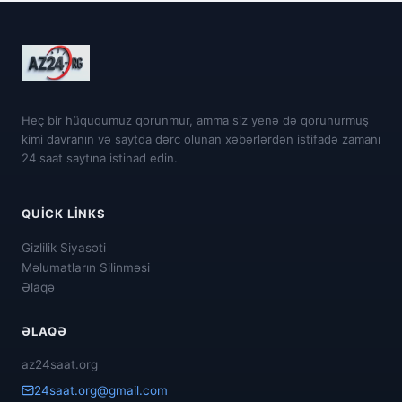
Heç bir hüququmuz qorunmur, amma siz yenə də qorunurmuş
kimi davranın və saytda dərc olunan xəbərlərdən istifadə zamanı
24 saat saytına istinad edin.
QUICK LINKS
Gizlilik Siyasəti
Məlumatların Silinməsi
Əlaqə
ƏLAQƏ
az24saat.org
24saat.org@gmail.com