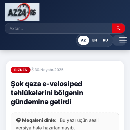
🔍
AZ
EN
RU
30.Noyabr.2025
BIZNES
Şok qəza e-velosiped
təhlükələrini bölgənin
gündəminə gətirdi
🎧 Məqaləni dinlə:
Bu yazı üçün səsli
versiya hələ hazırlanmayıb.