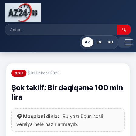
🔍
AZ
EN
RU
01.Dekabr.2025
ŞOU
Şok təklif: Bir dəqiqəmə 100 min
lira
🎧 Məqaləni dinlə:
Bu yazı üçün səsli
versiya hələ hazırlanmayıb.