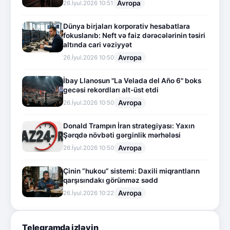
Avropa
26.İyul.2026 10:51
Dünya birjaları korporativ hesabatlara
fokuslanıb: Neft və faiz dərəcələrinin təsiri
altında cari vəziyyət
Avropa
26.İyul.2026 10:50
İbay Llanosun "La Velada del Año 6" boks
gecəsi rekordları alt-üst etdi
Avropa
26.İyul.2026 10:50
Donald Trampın İran strategiyası: Yaxın
Şərqdə növbəti gərginlik mərhələsi
Avropa
26.İyul.2026 10:50
Çinin “hukou” sistemi: Daxili miqrantların
qarşısındakı görünməz sədd
Avropa
26.İyul.2026 10:22
Telegramda izləyin