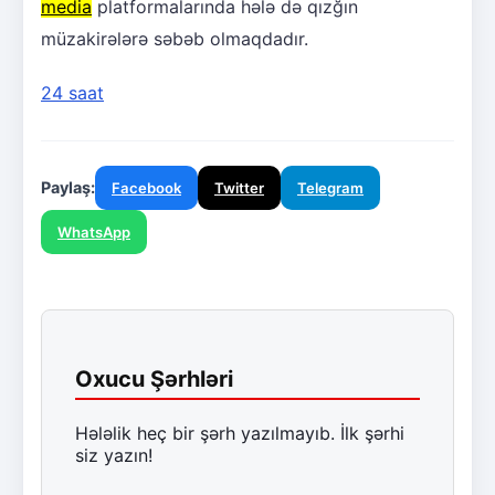
media
platformalarında hələ də qızğın
müzakirələrə səbəb olmaqdadır.
24 saat
Paylaş:
Facebook
Twitter
Telegram
WhatsApp
Oxucu Şərhləri
Hələlik heç bir şərh yazılmayıb. İlk şərhi
siz yazın!