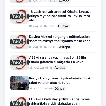
Avropa
07.Avqust.2026 10:43
16 yaşlı rusiyalı tennisçi Kristina Lyutova
dünya reytinqində ciddi irəliləyişə imza
atdı
Dünya
04.Avqust.2026 11:06
Davina Makkol xərçənglə mübarizədən
sonra televiziya fəaliyyətinə fasilə verir
Avropa
03.Avqust.2026 00:59
ABŞ-da qızılca yayılması: Son 35 ilin
rekord göstəricisi müşahidə olunur
Avropa
31.İyul.2026 05:46
Rusiya Ukraynanın iri şəhərlərini kütləvi
raket və dron atəşinə tutub
Dünya
31.İyul.2026 03:09
BBVA-da kadr dəyişikliyi: Karlos Torres
rəhbərlikdə ciddi islahatlar aparır