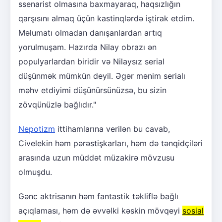
ssenarist olmasına baxmayaraq, haqsızlığın
qarşısını almaq üçün kastinqlərdə iştirak etdim.
Məlumatı olmadan danışanlardan artıq
yorulmuşam. Hazırda Nilay obrazı ən
populyarlardan biridir və Nilaysız serial
düşünmək mümkün deyil. Əgər mənim serialı
məhv etdiyimi düşünürsünüzsə, bu sizin
zövqünüzlə bağlıdır."
Nepotizm
ittihamlarına verilən bu cavab,
Civelekin həm pərəstişkarları, həm də tənqidçiləri
arasında uzun müddət müzakirə mövzusu
olmuşdu.
Gənc aktrisanın həm fantastik təkliflə bağlı
açıqlaması, həm də əvvəlki kəskin mövqeyi
sosial