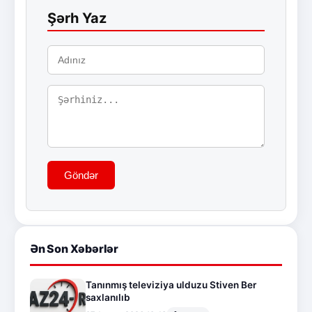
Şərh Yaz
Göndər
Ən Son Xəbərlər
Tanınmış televiziya ulduzu Stiven Ber
saxlanılıb