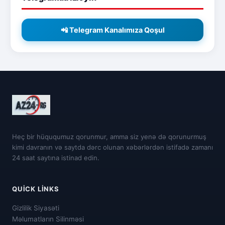
📲 Telegram Kanalımıza Qoşul
Heç bir hüququmuz qorunmur, amma siz yenə də qorunurmuş
kimi davranın və saytda dərc olunan xəbərlərdən istifadə zamanı
24 saat saytına istinad edin.
QUICK LINKS
Gizlilik Siyasəti
Məlumatların Silinməsi