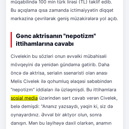
müqabilində 100 min türk lirəsi (TL) təklif edib.
Bu açıqlama qısa zamanda ictimaiyyətin diqqət
mərkəzinə çevrilərək geniş müzakirələrə yol açıb.
Gənc aktrisanın "nepotizm"
ittihamlarına cavabı
Civelekin bu sözləri onun əvvəlki mübahisəli
mövqeyini də yenidən gündəmə gətirib. Daha
öncə də aktrisa, serialın ssenaristi olan anası
Melis Civelek ilə qohumluq əlaqəsi səbəbindən
"nepotizm" iddiaları ilə üzləşmişdi. Bu ittihamlara
sosial media
üzərindən sərt cavab verən Civelek,
belə demişdi: "Ananız yazsaydı, yəqin ki, siz də
oynayardınız. Əvvəl bir aktyor olun, sonra
danışın. Mən bu layihəyə daxil olarkən, anamın