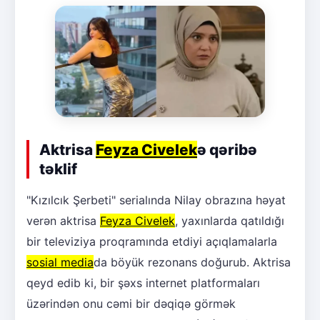
Aktrisa
Feyza Civelek
ə qəribə
təklif
"Kızılcık Şerbeti" serialında Nilay obrazına həyat
verən aktrisa
Feyza Civelek
, yaxınlarda qatıldığı
bir televiziya proqramında etdiyi açıqlamalarla
sosial media
da böyük rezonans doğurub. Aktrisa
qeyd edib ki, bir şəxs internet platformaları
üzərindən onu cəmi bir dəqiqə görmək