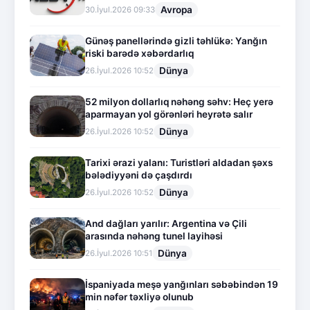
Avropa
30.İyul.2026 09:33
Günəş panellərində gizli təhlükə: Yanğın
riski barədə xəbərdarlıq
Dünya
26.İyul.2026 10:52
52 milyon dollarlıq nəhəng səhv: Heç yerə
aparmayan yol görənləri heyrətə salır
Dünya
26.İyul.2026 10:52
Tarixi ərazi yalanı: Turistləri aldadan şəxs
bələdiyyəni də çaşdırdı
Dünya
26.İyul.2026 10:52
And dağları yarılır: Argentina və Çili
arasında nəhəng tunel layihəsi
Dünya
26.İyul.2026 10:51
İspaniyada meşə yanğınları səbəbindən 19
min nəfər təxliyə olunub