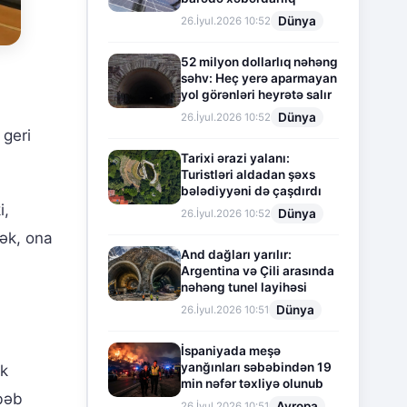
Dünya
26.İyul.2026 10:52
52 milyon dollarlıq nəhəng
səhv: Heç yerə aparmayan
yol görənləri heyrətə salır
Dünya
26.İyul.2026 10:52
 geri
Tarixi ərazi yalanı:
Turistləri aldadan şəxs
bələdiyyəni də çaşdırdı
i,
Dünya
26.İyul.2026 10:52
rək, ona
And dağları yarılır:
Argentina və Çili arasında
nəhəng tunel layihəsi
Dünya
26.İyul.2026 10:51
İspaniyada meşə
yanğınları səbəbindən 19
lk
min nəfər təxliyə olunub
əbəb
Avropa
26.İyul.2026 10:51