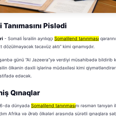
i Tanımasını Pislədi
ri
- Somali İsrailin ayrılıqçı
Somalilend tanınması
qərarını
t dözülməyəcək təcavüz aktı” kimi qınamışdır.
r şənbə günü “Al Jazeera”yə verdiyi müsahibədə bildirib k
lin ölkənin daxili işlərinə müdaxiləsi kimi qiymətləndirə
stifadə edəcək.
eniş Qınaqlar
n 26-da dünyada
Somalilend tanınması
nı rəsmən tanıyan i
ım Afrika və Ərəb ölkələri arasında sürətli qınaqlara s