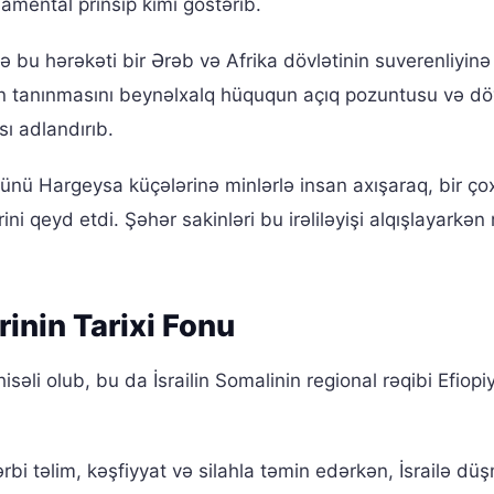
damental prinsip kimi göstərib.
bu hərəkəti bir Ərəb və Afrika dövlətinin suverenliyinə
ailin tanınmasını beynəlxalq hüququn açıq pozuntusu və dö
sı adlandırıb.
ü Hargeysa küçələrinə minlərlə insan axışaraq, bir çox
ini qeyd etdi. Şəhər sakinləri bu irəliləyişi alqışlayarkən m
rinin Tarixi Fonu
səli olub, bu da İsrailin Somalinin regional rəqibi Efiopiy
bi təlim, kəşfiyyat və silahla təmin edərkən, İsrailə dü