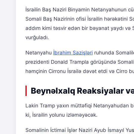
İsrailin Baş Naziri Binyamin Netanyahunun c
Somali Baş Nazirinin ofisi İsrailin hərəkətin
addım kimi təsvir edən bir bəyanat yaydı və 
vurğuladı.
Netanyahu
İbrahim Sazişləri
ruhunda Somalilen
prezidenti Donald Trampla görüşündə Somalil
həmçinin Cirronu İsrailə dəvət etdi və Cirro b
Beynəlxalq Reaksiyalar v
Lakin Tramp yaxın müttəfiqi Netanyahudan b
ki, İsrailin yolunu izləməyəcək.
Somalinin İctimai İşlər Naziri Ayub İsmayıl Y