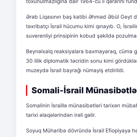
toxunulmazlığına dair 1964-cü il qərarını fun
Ərəb Liqasının baş katibi Əhməd Əbül Geyt də 
təxribatçı İsrail hücumu kimi qınayıb. O, İsr
suverenliyi prinsipinin kobud şəkildə pozulma
Beynəlxalq reaksiyalara baxmayaraq, cümə gün
30 illik diplomatik təcridin sonu kimi gördüklər
muzeydə İsrail bayrağı nümayiş etdirildi.
Somali-İsrail Münasibətlə
Somalinin İsraillə münasibətləri tarixən mübahi
tarixi əlaqələrindən irəli gəlir.
Soyuq Müharibə dövründə İsrail Efiopiyaya hər