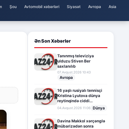
m
Şou
Avtomobil xəbərləri
Siyasət
Avropa
Asia
Ən Son Xəbərlər
Tanınmış televiziya
ulduzu Stiven Ber
saxlanılıb
07.Avqust.2026 10:43
Avropa
16 yaşlı rusiyalı tennisçi
Kristina Lyutova dünya
reytinqində ciddi
irəliləyişə imza atdı
Dünya
04.Avqust.2026 11:06
Davina Makkol xərçənglə
mübarizədən sonra