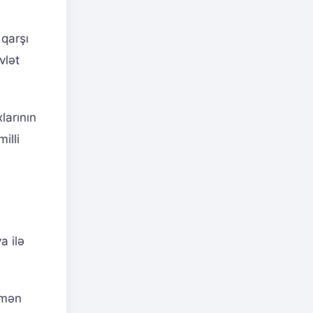
 qarşı
vlət
larının
illi
a ilə
şmən