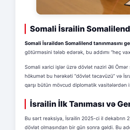
Somali İsrailin Somalilend
Somali İsraildən Somalilend tanınmasını ge
götürməsini tələb edərək, bu addımı “heç vax
Somali xarici işlər üzrə dövlət naziri Əli Ömə
hökumət bu hərəkəti “dövlət təcavüzü” və İsrai
qarşı bütün mövcud diplomatik vasitələrdən i
İsrailin İlk Tanıması və G
Bu sərt reaksiya, İsrailin 2025-ci il dekabrı
dövlət olmasından bir gün sonra gəldi. Bu add