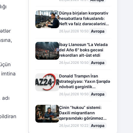
ığı
Dünya birjaları korporativ
hesabatlara fokuslanıb:
Neft və faiz dərəcələrinin
təsiri altında cari vəziyyət
ətlər
Avropa
26.İyul.2026 10:50
asına,
İbay Llanosun "La Velada
del Año 6" boks gecəsi
rekordları alt-üst etdi
Avropa
26.İyul.2026 10:50
 üçün
 imtina
Donald Trampın İran
strategiyası: Yaxın Şərqdə
növbəti gərginlik
mərhələsi
Avropa
26.İyul.2026 10:50
 adı
Çinin “hukou” sistemi:
Daxili miqrantların
ildirən
qarşısındakı görünməz
sədd
Avropa
26.İyul.2026 10:22