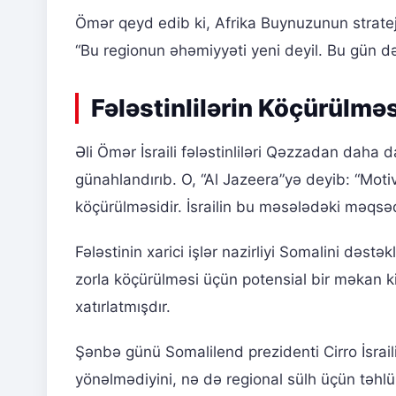
Ömər qeyd edib ki, Afrika Buynuzunun strateji
“Bu regionun əhəmiyyəti yeni deyil. Bu gün də
Fələstinlilərin Köçürülməs
Əli Ömər İsraili fələstinliləri Qəzzadan daha
günahlandırıb. O, “Al Jazeera”yə deyib: “Motiv
köçürülməsidir. İsrailin bu məsələdəki məqsədi
Fələstinin xarici işlər nazirliyi Somalini dəstə
zorla köçürülməsi üçün potensial bir məkan kim
xatırlatmışdır.
Şənbə günü Somalilend prezidenti Cirro İsrail
yönəlmədiyini, nə də regional sülh üçün təhlü