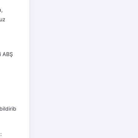
a,
suz
u
si ABŞ
ildirib
: