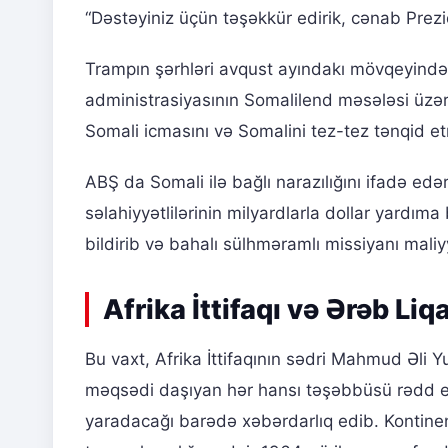
“Dəstəyiniz üçün təşəkkür edirik, cənab Prezi
Trampın şərhləri avqust ayındakı mövqeyində
administrasiyasının Somalilend məsələsi üzər
Somali icmasını və Somalini tez-tez tənqid et
ABŞ da Somali ilə bağlı narazılığını ifadə ed
səlahiyyətlilərinin milyardlarla dollar yardım
bildirib və bahalı sülhməramlı missiyanı mal
Afrika İttifaqı və Ərəb Li
Bu vaxt, Afrika İttifaqının sədri Mahmud Əli 
məqsədi daşıyan hər hansı təşəbbüsü rədd ed
yaradacağı barədə xəbərdarlıq edib. Kontinen