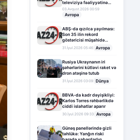
televiziya fəaliyyətinə
fasilə verir
03.Avqust.2026 00:59
Avropa
ABŞ-da qızılca yayılması:
Son 35 ilin rekord
göstəricisi müşahidə
olunur
Avropa
31.İyul.2026 05:46
Rusiya Ukraynanın iri
şəhərlərini kütləvi raket və
dron atəşinə tutub
Dünya
31.İyul.2026 03:09
BBVA-da kadr dəyişikliyi:
Karlos Torres rəhbərlikdə
ciddi islahatlar aparır
Avropa
30.İyul.2026 09:33
Günəş panellərində gizli
təhlükə: Yanğın riski
barədə xəbərdarlıq