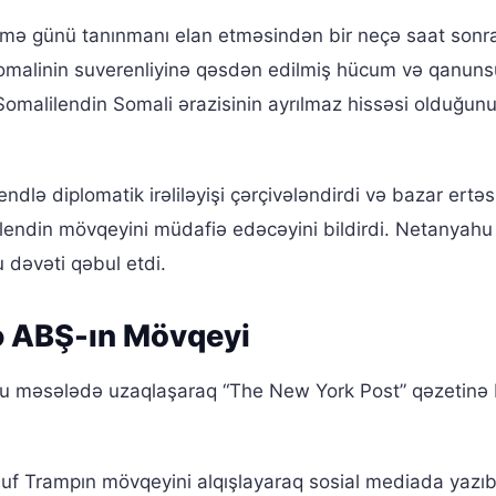
ümə günü tanınmanı elan etməsindən bir neçə saat sonr
i Somalinin suverenliyinə qəsdən edilmiş hücum və qanun
Somalilendin Somali ərazisinin ayrılmaz hissəsi olduğun
dlə diplomatik irəliləyişi çərçivələndirdi və bazar ertə
endin mövqeyini müdafiə edəcəyini bildirdi. Netanyahu
u dəvəti qəbul etdi.
ə ABŞ-ın Mövqeyi
u məsələdə uzaqlaşaraq “The New York Post” qəzetinə b
usuf Trampın mövqeyini alqışlayaraq sosial mediada yazıb