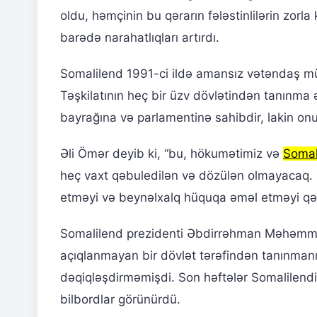
oldu, həmçinin bu qərarın fələstinlilərin zorla 
barədə narahatlıqları artırdı.
Somalilend 1991-ci ildə amansız vətəndaş müh
Təşkilatının heç bir üzv dövlətindən tanınma
bayrağına və parlamentinə sahibdir, lakin onun
Əli Ömər deyib ki, “bu, hökumətimiz və
Somal
heç vaxt qəbuledilən və dözülən olmayacaq. H
etməyi və beynəlxalq hüquqa əməl etməyi qəti
Somalilend prezidenti Əbdirrəhman Məhəmməd Ab
açıqlanmayan bir dövlət tərəfindən tanınmanın 
dəqiqləşdirməmişdi. Son həftələr Somalilendi
bilbordlar görünürdü.