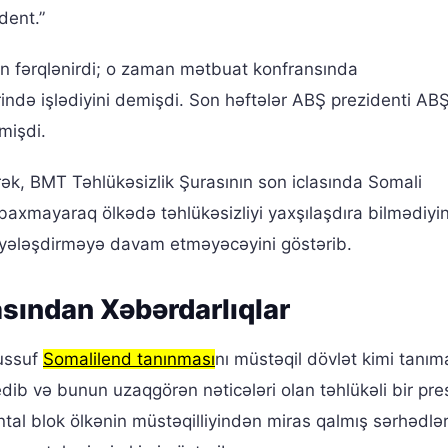
dent.”
n fərqlənirdi; o zaman mətbuat konfransında
ində işlədiyini demişdi. Son həftələr ABŞ prezidenti AB
mişdi.
ərək, BMT Təhlükəsizlik Şurasının son iclasında Somali
a baxmayaraq ölkədə təhlükəsizliyi yaxşılaşdıra bilmədiyin
iyyələşdirməyə davam etməyəcəyini göstərib.
qasından Xəbərdarlıqlar
Yussuf
Somalilend tanınması
nı müstəqil dövlət kimi tanım
ib və bunun uzaqgörən nəticələri olan təhlükəli bir pr
tal blok ölkənin müstəqilliyindən miras qalmış sərhədlər