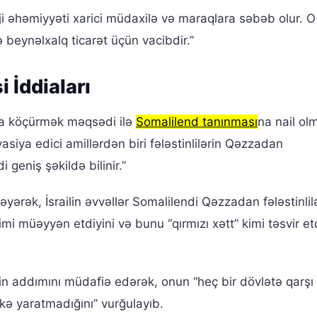
 əhəmiyyəti xarici müdaxilə və maraqlara səbəb olur. O b
 beynəlxalq ticarət üçün vacibdir.”
i İddiaları
 da köçürmək məqsədi ilə
Somalilend tanınması
na nail o
asiya edici amillərdən biri fələstinlilərin Qəzzadan
 geniş şəkildə bilinir.”
kləyərək, İsrailin əvvəllər Somalilendi Qəzzadan fələstinlil
i müəyyən etdiyini və bunu “qırmızı xətt” kimi təsvir etd
in addımını müdafiə edərək, onun “heç bir dövlətə qarşı
kə yaratmadığını” vurğulayıb.