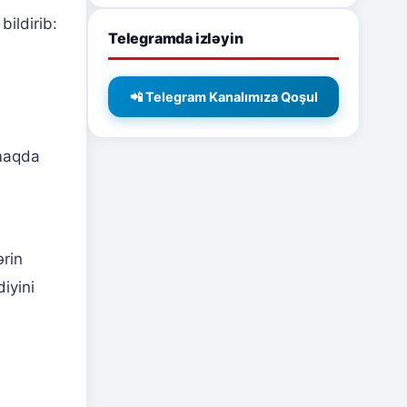
ildirib:
Telegramda izləyin
📲 Telegram Kanalımıza Qoşul
lmaqda
ərin
iyini