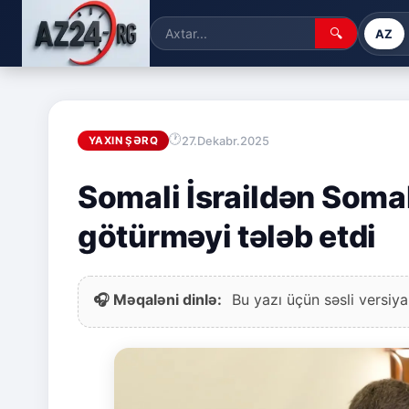
🔍
AZ
27.Dekabr.2025
YAXIN ŞƏRQ
Somali İsraildən Somal
götürməyi tələb etdi
🎧 Məqaləni dinlə:
Bu yazı üçün səsli versiya