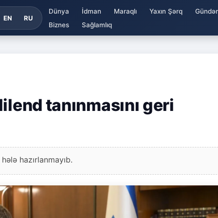
Dünya
İdman
Maraqlı
Yaxın Şərq
Gündə
EN
RU
Biznes
Sağlamlıq
ilend tanınmasını geri
 hələ hazırlanmayıb.