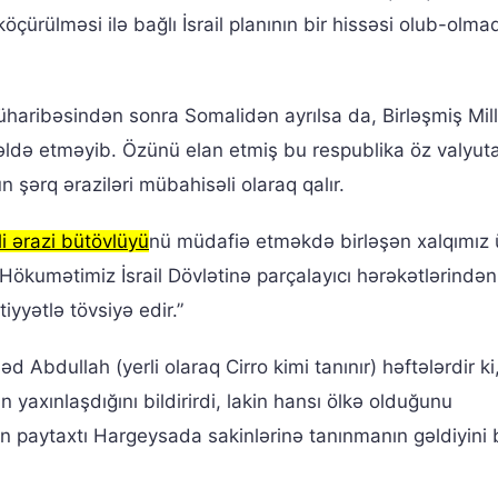
köçürülməsi ilə bağlı İsrail planının bir hissəsi olub-olmad
aribəsindən sonra Somalidən ayrılsa da, Birləşmiş Mill
 əldə etməyib. Özünü elan etmiş bu respublika öz valyut
 şərq əraziləri mübahisəli olaraq qalır.
i ərazi bütövlüyü
nü müdafiə etməkdə birləşən xalqımız
ökumətimiz İsrail Dövlətinə parçalayıcı hərəkətlərindən
yyətlə tövsiyə edir.”
dullah (yerli olaraq Cirro kimi tanınır) həftələrdir ki,
yaxınlaşdığını bildirirdi, lakin hansı ölkə olduğunu
n paytaxtı Hargeysada sakinlərinə tanınmanın gəldiyini b