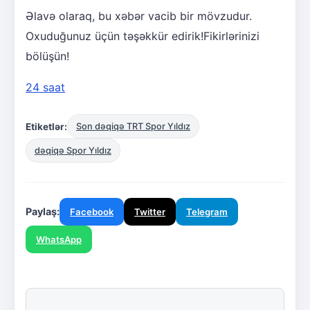
Əlavə olaraq, bu xəbər vacib bir mövzudur.
Oxuduğunuz üçün təşəkkür edirik!Fikirlərinizi
bölüşün!
24 saat
Etiketlər:
Son dəqiqə TRT Spor Yıldız
dəqiqə Spor Yıldız
Paylaş:
Facebook
Twitter
Telegram
WhatsApp