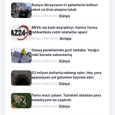
Rusiya Ukraynanın iri şəhərlərini kütləvi
raket və dron atəşinə tutub
Dünya
31.İyul.2026 03:09
BBVA-da kadr dəyişikliyi: Karlos Torres
rəhbərlikdə ciddi islahatlar aparır
Avropa
30.İyul.2026 09:33
Günəş panellərində gizli təhlükə: Yanğın
riski barədə xəbərdarlıq
Dünya
26.İyul.2026 10:52
52 milyon dollarlıq nəhəng səhv: Heç yerə
aparmayan yol görənləri heyrətə salır
Dünya
26.İyul.2026 10:52
Tarixi ərazi yalanı: Turistləri aldadan şəxs
bələdiyyəni də çaşdırdı
Dünya
26.İyul.2026 10:52