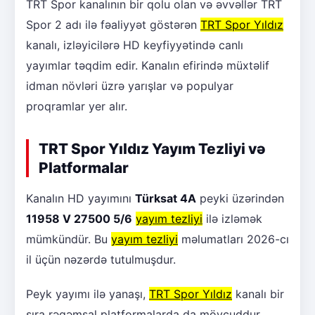
TRT Spor kanalının bir qolu olan və əvvəllər TRT
Spor 2 adı ilə fəaliyyət göstərən
TRT Spor Yıldız
kanalı, izləyicilərə HD keyfiyyətində canlı
yayımlar təqdim edir. Kanalın efirində müxtəlif
idman növləri üzrə yarışlar və populyar
proqramlar yer alır.
TRT Spor Yıldız Yayım Tezliyi və
Platformalar
Kanalın HD yayımını
Türksat 4A
peyki üzərindən
11958 V 27500 5/6
yayım tezliyi
ilə izləmək
mümkündür. Bu
yayım tezliyi
məlumatları 2026-cı
il üçün nəzərdə tutulmuşdur.
Peyk yayımı ilə yanaşı,
TRT Spor Yıldız
kanalı bir
sıra rəqəmsal platformalarda da mövcuddur.