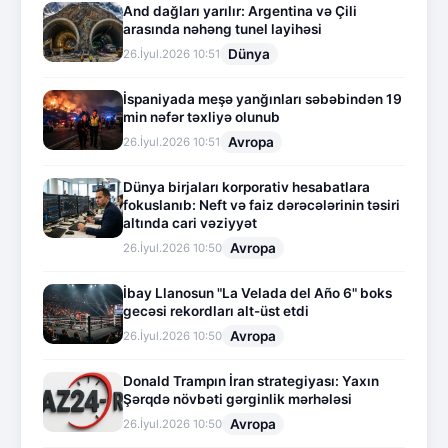
And dağları yarılır: Argentina və Çili
arasında nəhəng tunel layihəsi
Dünya
26.İyul.2026 10:51
İspaniyada meşə yanğınları səbəbindən 19
min nəfər təxliyə olunub
Avropa
26.İyul.2026 10:51
Dünya birjaları korporativ hesabatlara
fokuslanıb: Neft və faiz dərəcələrinin təsiri
altında cari vəziyyət
Avropa
26.İyul.2026 10:50
İbay Llanosun "La Velada del Año 6" boks
gecəsi rekordları alt-üst etdi
Avropa
26.İyul.2026 10:50
Donald Trampın İran strategiyası: Yaxın
Şərqdə növbəti gərginlik mərhələsi
Avropa
26.İyul.2026 10:50