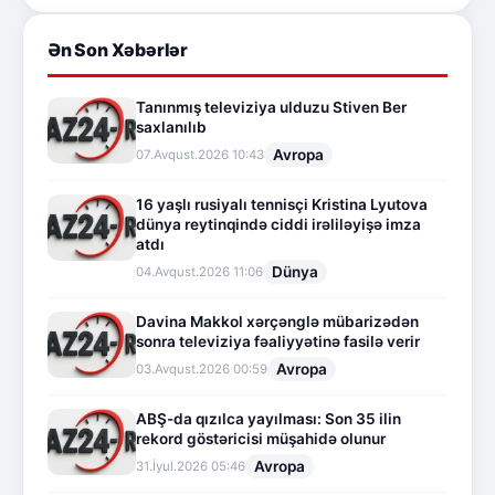
Ən Son Xəbərlər
Tanınmış televiziya ulduzu Stiven Ber
saxlanılıb
Avropa
07.Avqust.2026 10:43
16 yaşlı rusiyalı tennisçi Kristina Lyutova
dünya reytinqində ciddi irəliləyişə imza
atdı
Dünya
04.Avqust.2026 11:06
Davina Makkol xərçənglə mübarizədən
sonra televiziya fəaliyyətinə fasilə verir
Avropa
03.Avqust.2026 00:59
ABŞ-da qızılca yayılması: Son 35 ilin
rekord göstəricisi müşahidə olunur
Avropa
31.İyul.2026 05:46