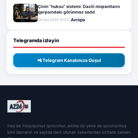
Çinin “hukou” sistemi: Daxili miqrantların
qarşısındakı görünməz sədd
Avropa
26.İyul.2026 10:22
Telegramda izləyin
📲 Telegram Kanalımıza Qoşul
Heç bir hüququmuz qorunmur, amma siz yenə də qorunurmuş
kimi davranın və saytda dərc olunan xəbərlərdən istifadə zamanı