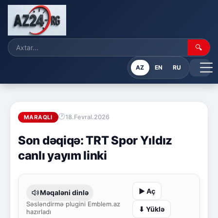
🔍
AZ
EN
RU
18.Fevral.2026
MARAQLI
Son dəqiqə: TRT Spor Yıldız
canlı yayım linki
▶ Aç
Məqaləni dinlə
Səsləndirmə plugini Emblem.az
⬇ Yüklə
hazırladı