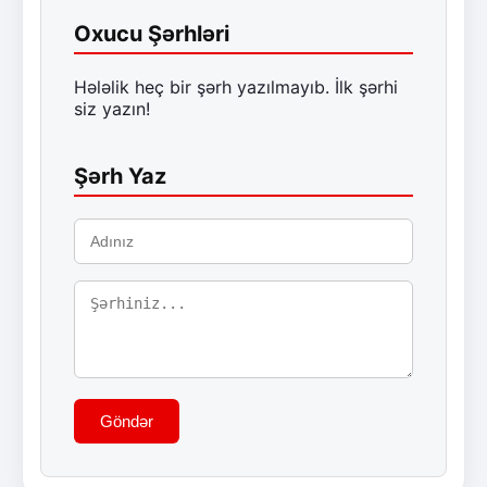
Oxucu Şərhləri
Hələlik heç bir şərh yazılmayıb. İlk şərhi
siz yazın!
Şərh Yaz
Göndər