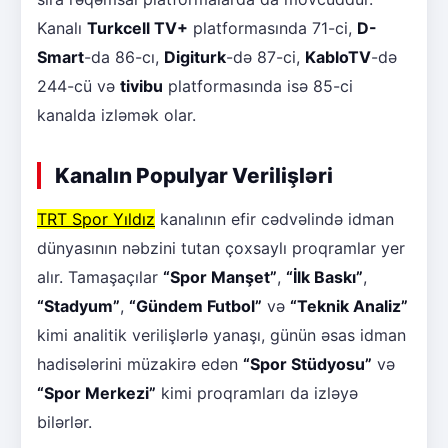
Kanalı
Turkcell TV+
platformasında 71-ci,
D-
Smart
-da 86-cı,
Digiturk
-də 87-ci,
KabloTV
-də
244-cü və
tivibu
platformasında isə 85-ci
kanalda izləmək olar.
Kanalın Populyar Verilişləri
TRT Spor Yıldız
kanalının efir cədvəlində idman
dünyasının nəbzini tutan çoxsaylı proqramlar yer
alır. Tamaşaçılar
“Spor Manşet”
,
“İlk Baskı”
,
“Stadyum”
,
“Gündem Futbol”
və
“Teknik Analiz”
kimi analitik verilişlərlə yanaşı, günün əsas idman
hadisələrini müzakirə edən
“Spor Stüdyosu”
və
“Spor Merkezi”
kimi proqramları da izləyə
bilərlər.