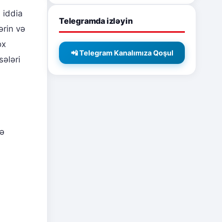
 iddia
Telegramda izləyin
ərin və
ox
📲 Telegram Kanalımıza Qoşul
sələri
lə