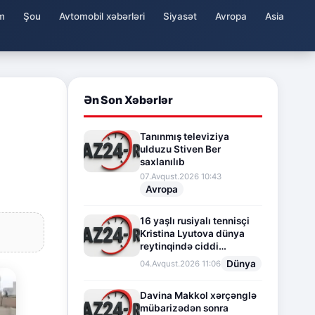
m
Şou
Avtomobil xəbərləri
Siyasət
Avropa
Asia
Ən Son Xəbərlər
Tanınmış televiziya
ulduzu Stiven Ber
saxlanılıb
07.Avqust.2026 10:43
Avropa
16 yaşlı rusiyalı tennisçi
Kristina Lyutova dünya
reytinqində ciddi
irəliləyişə imza atdı
Dünya
04.Avqust.2026 11:06
Davina Makkol xərçənglə
mübarizədən sonra