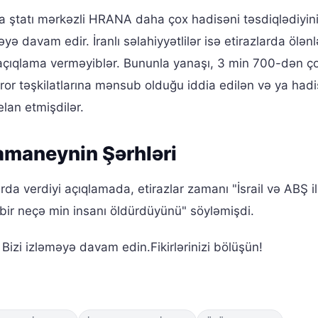
iya ştatı mərkəzli HRANA daha çox hadisəni təsdiqlədiyini
ə davam edir. İranlı səlahiyyətlilər isə etirazlarda ölənl
 açıqlama verməyiblər. Bununla yanaşı, 3 min 700-dən ç
ror təşkilatlarına mənsub olduğu iddia edilən və ya hadi
elan etmişdilər.
Hamaneynin Şərhləri
rda verdiyi açıqlamada, etirazlar zamanı "İsrail və ABŞ i
ə bir neçə min insanı öldürdüyünü" söyləmişdi.
izi izləməyə davam edin.Fikirlərinizi bölüşün!