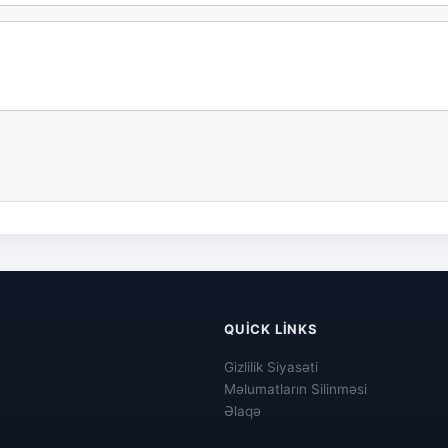
QUICK LINKS
Gizlilik Siyasəti
Məlumatların Silinməsi
Əlaqə