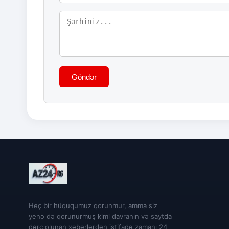
Göndər
Heç bir hüququmuz qorunmur, amma siz
yenə də qorunurmuş kimi davranın və saytda
dərc olunan xəbərlərdən istifadə zamanı 24