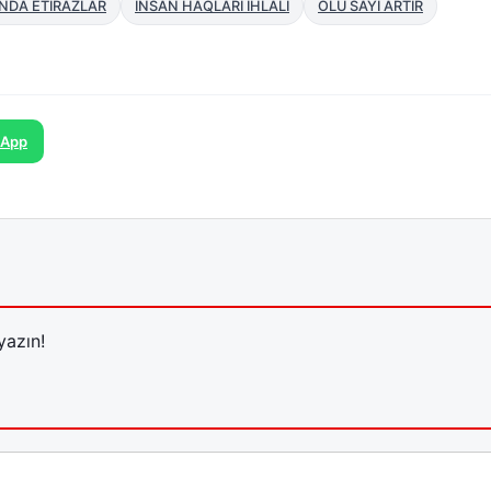
ANDA ETİRAZLAR
İNSAN HAQLARI İHLALI
ÖLÜ SAYI ARTIR
sApp
yazın!