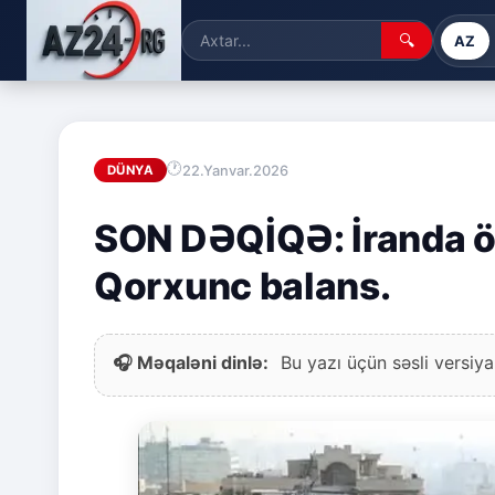
🔍
AZ
22.Yanvar.2026
DÜNYA
SON DƏQİQƏ: İranda öl
Qorxunc balans.
🎧 Məqaləni dinlə:
Bu yazı üçün səsli versiya