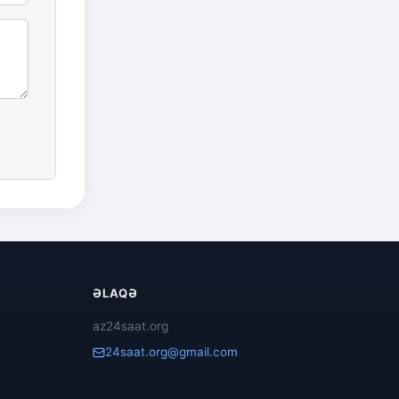
ƏLAQƏ
az24saat.org
24saat.org@gmail.com