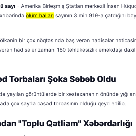
ü sayı
- Amerika Birləşmiş Ştatları mərkəzli İnsan Hüquq
i xəbərində
ölüm halları
sayının 3 min 919-a çatdığını bə
kənin bir çox nöqtəsində baş verən hadisələr nəticəsi
 verən hadisələr zamanı 180 təhlükəsizlik əməkdaşı daxil
d Torbaları Şoka Səbəb Oldu
ndə yayılan görüntülərdə bir xəstəxananın önündə yığıla
ğçada çox sayda cəsəd torbasının olduğu qeyd edilib.
ndan "Toplu Qətliam" Xəbərdarlığı