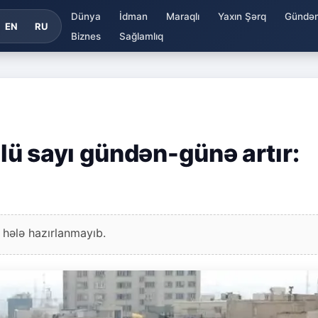
Dünya
İdman
Maraqlı
Yaxın Şərq
Gündə
EN
RU
Biznes
Sağlamlıq
ü sayı gündən-günə artır:
 hələ hazırlanmayıb.