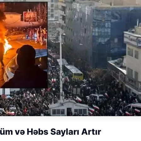
m və Həbs Sayları Artır