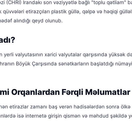
i (CHRI) İrandakı son vəziyyətlə bağlı "toplu qətliam" 
 qüvvələri etirazçıları plastik güllə, qəlpə və həqiqi gülləl
 hədəf alındığı qeyd olunub.
adı?
 yerli valyutasının xarici valyutalar qarşısında yüksək d
hranın Böyük Çarşısında sənətkarların başlatdığı nümayiş
əsmi Orqanlardan Fərqli Məlumatlar
nən etirazlar zamanı baş verən hadisələrdən sonra ölkə
 günlərdə isə internetə girişin qismən və məhdud şəkildə 