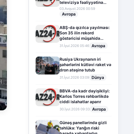
televiziya fəaliyyətinə
fasilə verir
03.Avqust.2026 00:59
Avropa
ABŞ-da qızılca yayılması:
Son 35 ilin rekord
göstəricisi müşahidə
olunur
Avropa
31.İyul.2026 05:46
Rusiya Ukraynanın iri
şəhərlərini kütləvi raket və
dron atəşinə tutub
Dünya
31.İyul.2026 03:09
BBVA-da kadr dəyişikliyi:
Karlos Torres rəhbərlikdə
ciddi islahatlar aparır
Avropa
30.İyul.2026 09:33
Günəş panellərində gizli
təhlükə: Yanğın riski
barədə xəbərdarlıq