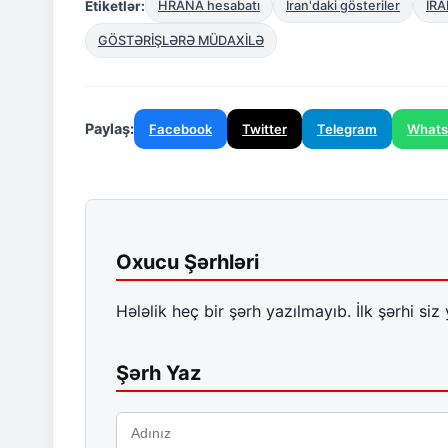
Etiketlər:
HRANA hesabatı
İran'daki gösteriler
İR
GÖSTƏRİŞLƏRƏ MÜDAXİLƏ
Paylaş:
Facebook
Twitter
Telegram
What
Oxucu Şərhləri
Hələlik heç bir şərh yazılmayıb. İlk şərhi siz 
Şərh Yaz