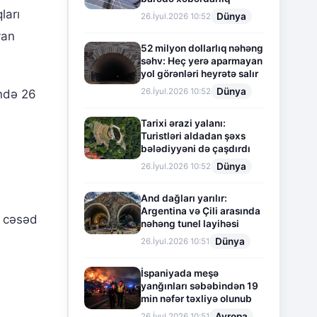
ları
Dünya
26.İyul.2026 10:52
yan
52 milyon dollarlıq nəhəng
səhv: Heç yerə aparmayan
yol görənləri heyrətə salır
Dünya
26.İyul.2026 10:52
ndə 26
Tarixi ərazi yalanı:
Turistləri aldadan şəxs
bələdiyyəni də çaşdırdı
Dünya
26.İyul.2026 10:52
And dağları yarılır:
Argentina və Çili arasında
n cəsəd
nəhəng tunel layihəsi
Dünya
26.İyul.2026 10:51
İspaniyada meşə
yanğınları səbəbindən 19
min nəfər təxliyə olunub
Avropa
26.İyul.2026 10:51