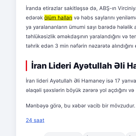
İranda etirazlar sakitləşsə də, ABŞ-ın Vircin
edərək
ölüm halları
və həbs saylarını yeniləməy
ya yaralananların ümumi sayı barədə hələlik
təhlükəsizlik əməkdaşının yaralandığını və ter
təhrik edən 3 min nəfərin nəzarətə alındığını 
İran Lideri Ayətullah Əli 
İran lideri Ayətullah Əli Hamaney isə 17 yanva
əlaqəli şəxslərin böyük zərərə yol açdığını v
Mənbəyə görə, bu xəbər vacib bir mövzudur. B
24 saat