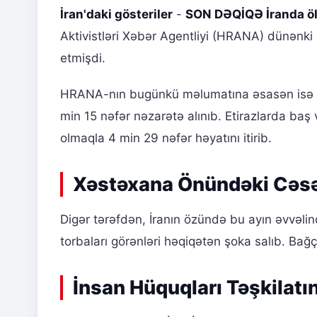
İran'daki gösteriler
-
SON DƏQİQƏ İranda öl
Aktivistləri Xəbər Agentliyi (HRANA) dünənk
etmişdi.
HRANA-nın bugünkü məlumatına əsasən isə öl
min 15 nəfər nəzarətə alınıb. Etirazlarda baş
olmaqla 4 min 29 nəfər həyatını itirib.
Xəstəxana Önündəki Cəsə
Digər tərəfdən, İranın özündə bu ayın əvvəli
torbaları görənləri həqiqətən şoka salıb. Ba
İnsan Hüquqları Təşkilatı