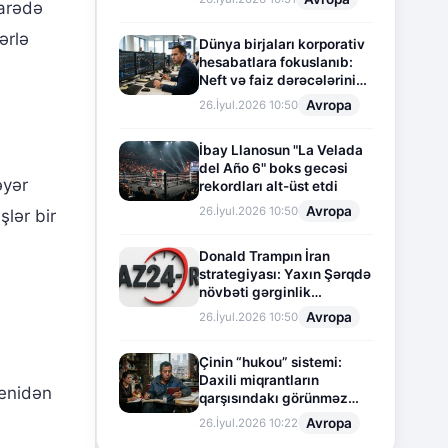
barədə
ərlə
Dünya birjaları korporativ
hesabatlara fokuslanıb:
Neft və faiz dərəcələrinin
təsiri altında cari vəziyyət
Avropa
26.İyul.2026 10:50
İbay Llanosun "La Velada
del Año 6" boks gecəsi
əyər
rekordları alt-üst etdi
Avropa
26.İyul.2026 10:50
lər bir
Donald Trampın İran
strategiyası: Yaxın Şərqdə
növbəti gərginlik
mərhələsi
Avropa
26.İyul.2026 10:50
Çinin “hukou” sistemi:
Daxili miqrantların
yenidən
qarşısındakı görünməz
sədd
Avropa
26.İyul.2026 10:22