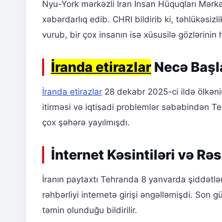
Nyu-York mərkəzli İran İnsan Hüquqları Mərkəz
xəbərdarlıq edib. CHRI bildirib ki, təhlükəsizlik
vurub, bir çox insanın isə xüsusilə gözlərinin
İranda etirazlar
Necə Başl
İranda etirazlar
28 dekabr 2025-ci ildə ölkənin
itirməsi və iqtisadi problemlər səbəbindən Te
çox şəhərə yayılmışdı.
İnternet Kəsintiləri və R
İranın paytaxtı Tehranda 8 yanvarda şiddətlə
rəhbərliyi internetə girişi əngəlləmişdi. Son
təmin olunduğu bildirilir.