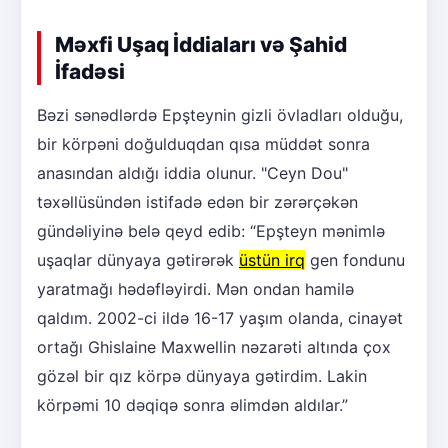
Məxfi Uşaq İddiaları və Şahid
İfadəsi
Bəzi sənədlərdə Epşteynin gizli övladları olduğu,
bir körpəni doğulduqdan qısa müddət sonra
anasından aldığı iddia olunur. "Ceyn Dou"
təxəllüsündən istifadə edən bir zərərçəkən
gündəliyinə belə qeyd edib: “Epşteyn mənimlə
uşaqlar dünyaya gətirərək
üstün irq
gen fondunu
yaratmağı hədəfləyirdi. Mən ondan hamilə
qaldım. 2002-ci ildə 16-17 yaşım olanda, cinayət
ortağı Ghislaine Maxwellin nəzarəti altında çox
gözəl bir qız körpə dünyaya gətirdim. Lakin
körpəmi 10 dəqiqə sonra əlimdən aldılar.”