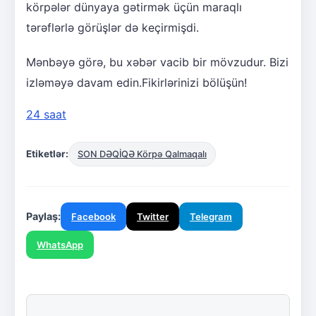
körpələr dünyaya gətirmək üçün maraqlı
tərəflərlə görüşlər də keçirmişdi.
Mənbəyə görə, bu xəbər vacib bir mövzudur. Bizi
izləməyə davam edin.Fikirlərinizi bölüşün!
24 saat
Etiketlər:
SON DƏQİQƏ Körpə Qalmaqalı
Paylaş:
Facebook
Twitter
Telegram
WhatsApp