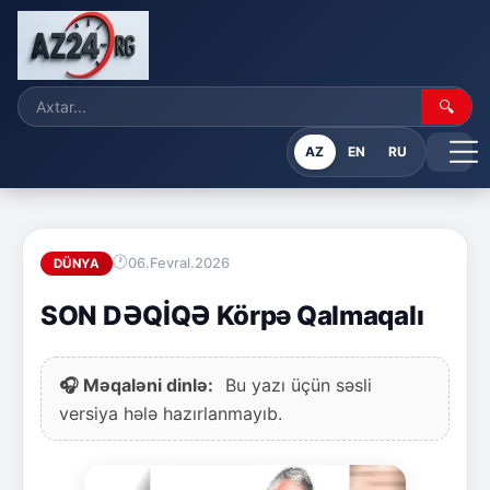
🔍
AZ
EN
RU
06.Fevral.2026
DÜNYA
SON DƏQİQƏ Körpə Qalmaqalı
🎧 Məqaləni dinlə:
Bu yazı üçün səsli
versiya hələ hazırlanmayıb.