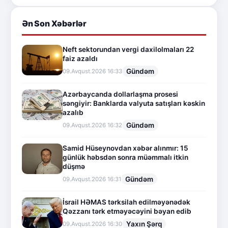
Ən Son Xəbərlər
Neft sektorundan vergi daxilolmaları 22
faiz azaldı
Gündəm
09.Avqust.2026 16:33
Azərbaycanda dollarlaşma prosesi
səngiyir: Banklarda valyuta satışları kəskin
azalıb
Gündəm
09.Avqust.2026 16:32
Samid Hüseynovdan xəbər alınmır: 15
günlük həbsdən sonra müəmmalı itkin
düşmə
Gündəm
09.Avqust.2026 16:31
İsrail HƏMAS tərksilah edilməyənədək
Qəzzanı tərk etməyəcəyini bəyan edib
Yaxın Şərq
09.Avqust.2026 16:30