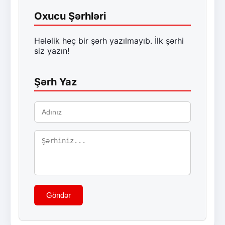
Oxucu Şərhləri
Hələlik heç bir şərh yazılmayıb. İlk şərhi
siz yazın!
Şərh Yaz
Göndər