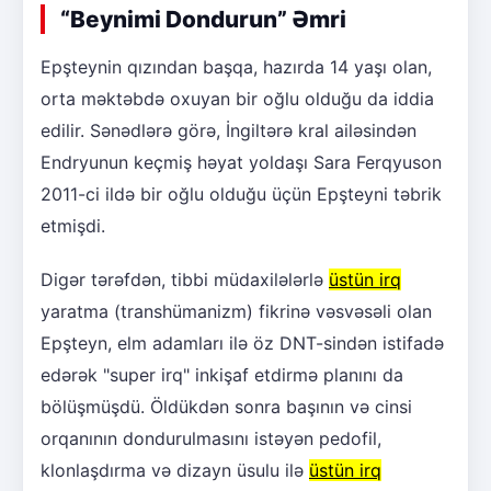
“Beynimi Dondurun” Əmri
Epşteynin qızından başqa, hazırda 14 yaşı olan,
orta məktəbdə oxuyan bir oğlu olduğu da iddia
edilir. Sənədlərə görə, İngiltərə kral ailəsindən
Endryunun keçmiş həyat yoldaşı Sara Ferqyuson
2011-ci ildə bir oğlu olduğu üçün Epşteyni təbrik
etmişdi.
Digər tərəfdən, tibbi müdaxilələrlə
üstün irq
yaratma (transhümanizm) fikrinə vəsvəsəli olan
Epşteyn, elm adamları ilə öz DNT-sindən istifadə
edərək "super irq" inkişaf etdirmə planını da
bölüşmüşdü. Öldükdən sonra başının və cinsi
orqanının dondurulmasını istəyən pedofil,
klonlaşdırma və dizayn üsulu ilə
üstün irq