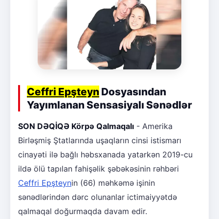
Ceffri Epşteyn
Dosyasından
Yayımlanan Sensasiyalı Sənədlər
SON DƏQİQƏ Körpə Qalmaqalı
- Amerika
Birləşmiş Ştatlarında uşaqların cinsi istismarı
cinayəti ilə bağlı həbsxanada yatarkən 2019-cu
ildə ölü tapılan fahişəlik şəbəkəsinin rəhbəri
Ceffri Epşteyn
in (66) məhkəmə işinin
sənədlərindən dərc olunanlar ictimaiyyətdə
qalmaqal doğurmaqda davam edir.