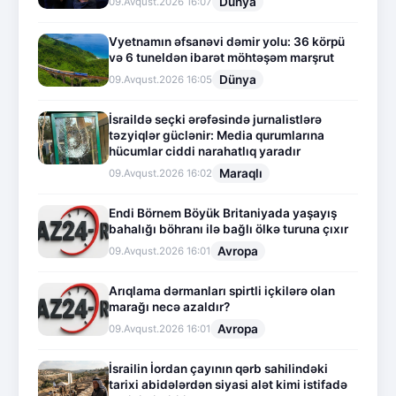
Dünya
09.Avqust.2026 16:07
Vyetnamın əfsanəvi dəmir yolu: 36 körpü
və 6 tuneldən ibarət möhtəşəm marşrut
Dünya
09.Avqust.2026 16:05
İsraildə seçki ərəfəsində jurnalistlərə
təzyiqlər güclənir: Media qurumlarına
hücumlar ciddi narahatlıq yaradır
Maraqlı
09.Avqust.2026 16:02
Endi Börnem Böyük Britaniyada yaşayış
bahalığı böhranı ilə bağlı ölkə turuna çıxır
Avropa
09.Avqust.2026 16:01
Arıqlama dərmanları spirtli içkilərə olan
marağı necə azaldır?
Avropa
09.Avqust.2026 16:01
İsrailin İordan çayının qərb sahilindəki
tarixi abidələrdən siyasi alət kimi istifadə