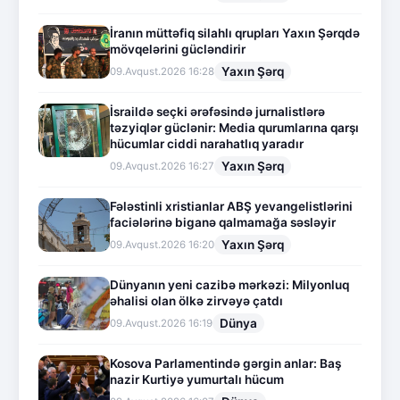
İranın müttəfiq silahlı qrupları Yaxın Şərqdə
mövqelərini gücləndirir
Yaxın Şərq
09.Avqust.2026 16:28
İsraildə seçki ərəfəsində jurnalistlərə
təzyiqlər güclənir: Media qurumlarına qarşı
hücumlar ciddi narahatlıq yaradır
Yaxın Şərq
09.Avqust.2026 16:27
Fələstinli xristianlar ABŞ yevangelistlərini
faciələrinə biganə qalmamağa səsləyir
Yaxın Şərq
09.Avqust.2026 16:20
Dünyanın yeni cazibə mərkəzi: Milyonluq
əhalisi olan ölkə zirvəyə çatdı
Dünya
09.Avqust.2026 16:19
Kosova Parlamentində gərgin anlar: Baş
nazir Kurtiyə yumurtalı hücum