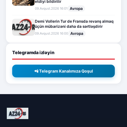
etdiyi bildirilir
Avropa
09.Avqust.2026 16:01
Demi Vollerin Tur de Fransda revanş almaq
üçün mübarizəni daha da sərtləşdirir
Avropa
09.Avqust.2026 16:00
Telegramda izləyin
📲 Telegram Kanalımıza Qoşul