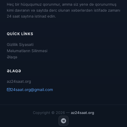
Heç bir hüququmuz qorunmur, amma siz yenə də qorunurmuş
kimi davranın və saytda dərc olunan xəbərlərdən istifadə zamanı
24 saat saytına istinad edin.
QUICK LINKS
Gizlilik Siyasəti
Məlumatların Silinməsi
Əlaqə
ƏLAQƏ
az24saat.org
24saat.org@gmail.com
Copyright © 2026 —
az24saat.org