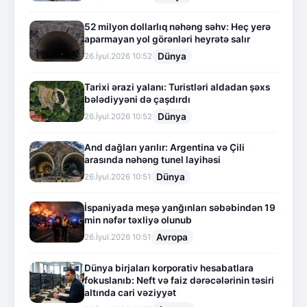
52 milyon dollarlıq nəhəng səhv: Heç yerə
aparmayan yol görənləri heyrətə salır
Dünya
26.İyul.2026 10:52
Tarixi ərazi yalanı: Turistləri aldadan şəxs
bələdiyyəni də çaşdırdı
Dünya
26.İyul.2026 10:52
And dağları yarılır: Argentina və Çili
arasında nəhəng tunel layihəsi
Dünya
26.İyul.2026 10:51
İspaniyada meşə yanğınları səbəbindən 19
min nəfər təxliyə olunub
Avropa
26.İyul.2026 10:51
Dünya birjaları korporativ hesabatlara
fokuslanıb: Neft və faiz dərəcələrinin təsiri
altında cari vəziyyət