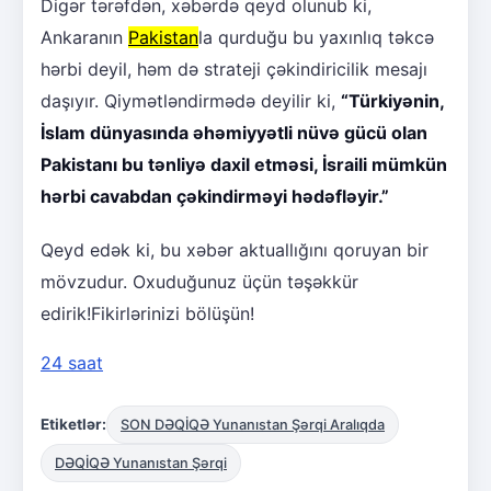
Digər tərəfdən, xəbərdə qeyd olunub ki,
Ankaranın
Pakistan
la qurduğu bu yaxınlıq təkcə
hərbi deyil, həm də strateji çəkindiricilik mesajı
daşıyır. Qiymətləndirmədə deyilir ki,
“Türkiyənin,
İslam dünyasında əhəmiyyətli nüvə gücü olan
Pakistanı bu tənliyə daxil etməsi, İsraili mümkün
hərbi cavabdan çəkindirməyi hədəfləyir.”
Qeyd edək ki, bu xəbər aktuallığını qoruyan bir
mövzudur. Oxuduğunuz üçün təşəkkür
edirik!Fikirlərinizi bölüşün!
24 saat
Etiketlər:
SON DƏQİQƏ Yunanıstan Şərqi Aralıqda
DƏQİQƏ Yunanıstan Şərqi