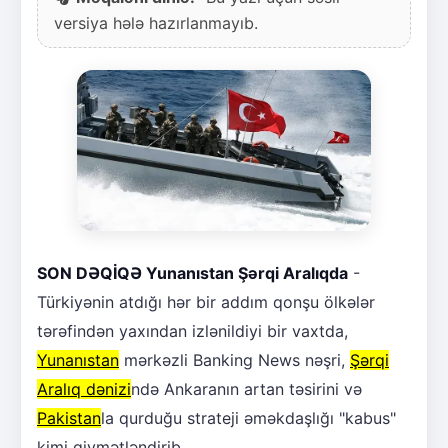
versiya hələ hazırlanmayıb.
SON DƏQİQƏ Yunanıstan Şərqi Aralıqda
-
Türkiyənin atdığı hər bir addım qonşu ölkələr
tərəfindən yaxından izlənildiyi bir vaxtda,
Yunanıstan
mərkəzli Banking News nəşri,
Şərqi
Aralıq dənizi
ndə Ankaranın artan təsirini və
Pakistan
la qurduğu strateji əməkdaşlığı "kabus"
kimi qiymətləndirib.