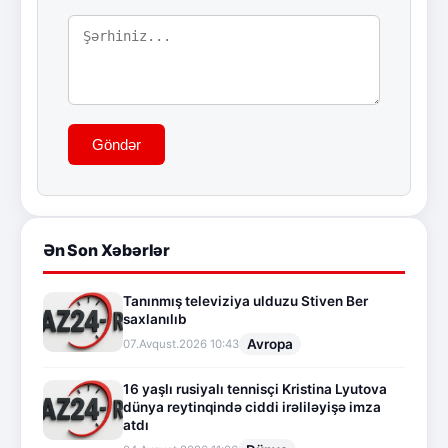
Göndər
Ən Son Xəbərlər
Tanınmış televiziya ulduzu Stiven Ber
saxlanılıb
Avropa
07.Avqust.2026 10:43
16 yaşlı rusiyalı tennisçi Kristina Lyutova
dünya reytinqində ciddi irəliləyişə imza
atdı