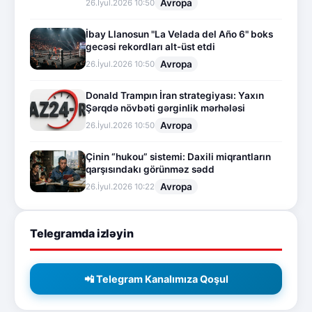
Avropa
26.İyul.2026 10:50
İbay Llanosun "La Velada del Año 6" boks
gecəsi rekordları alt-üst etdi
Avropa
26.İyul.2026 10:50
Donald Trampın İran strategiyası: Yaxın
Şərqdə növbəti gərginlik mərhələsi
Avropa
26.İyul.2026 10:50
Çinin “hukou” sistemi: Daxili miqrantların
qarşısındakı görünməz sədd
Avropa
26.İyul.2026 10:22
Telegramda izləyin
📲 Telegram Kanalımıza Qoşul