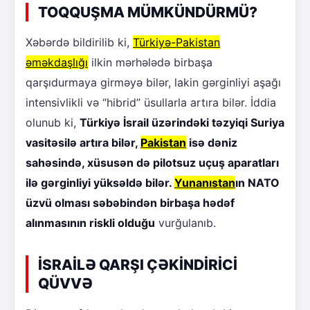
TOQQUŞMA MÜMKÜNDÜRMÜ?
Xəbərdə bildirilib ki,
Türkiyə-Pakistan
əməkdaşlığı
ilkin mərhələdə birbaşa
qarşıdurmaya girməyə bilər, lakin gərginliyi aşağı
intensivlikli və “hibrid” üsullarla artıra bilər. İddia
olunub ki,
Türkiyə İsrail üzərindəki təzyiqi Suriya
vasitəsilə artıra bilər,
Pakistan
isə dəniz
sahəsində, xüsusən də pilotsuz uçuş aparatları
ilə gərginliyi yüksəldə bilər.
Yunanıstan
ın NATO
üzvü olması səbəbindən birbaşa hədəf
alınmasının riskli olduğu
vurğulanıb.
İSRAİLƏ QARŞI ÇƏKİNDİRİCİ
QÜVVƏ