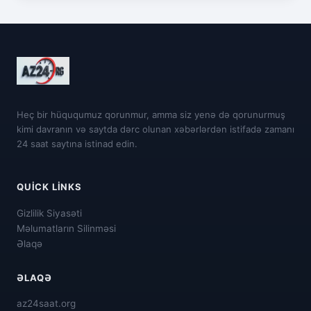
Heç bir hüququmuz qorunmur, amma siz yenə də qorunurmuş
kimi davranın və saytda dərc olunan xəbərlərdən istifadə zamanı
24 saat saytına istinad edin.
QUICK LINKS
Gizlilik Siyasəti
Məlumatların Silinməsi
Əlaqə
ƏLAQƏ
az24saat.org