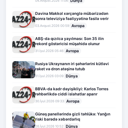
Dünya
04.Avqust.2026 11:06
Davina Makkol xərçənglə mübarizədən
sonra televiziya fəaliyyətinə fasilə verir
Avropa
03.Avqust.2026 00:59
ABŞ-da qızılca yayılması: Son 35 ilin
rekord göstəricisi müşahidə olunur
Avropa
31.İyul.2026 05:46
Rusiya Ukraynanın iri şəhərlərini kütləvi
raket və dron atəşinə tutub
Dünya
31.İyul.2026 03:09
BBVA-da kadr dəyişikliyi: Karlos Torres
rəhbərlikdə ciddi islahatlar aparır
Avropa
30.İyul.2026 09:33
Günəş panellərində gizli təhlükə: Yanğın
riski barədə xəbərdarlıq
Dünya
26.İyul.2026 10:52