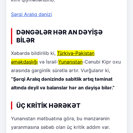
Şərqi Aralıq dənizi
DƏNGƏLƏR HƏR AN DƏYİŞƏ
BİLƏR
Xəbərdə bildirilib ki,
Türkiyə-Pakistan
əməkdaşlığı
və İsrail-
Yunanıstan
-Cənubi Kipr oxu
arasında gərginlik sürətlə artır. Vurğulanır ki,
“Şərqi Aralıq dənizində sabitlik artıq təminat
altında deyil və balanslar hər an dəyişə bilər.”
ÜÇ KRİTİK HƏRƏKƏT
Yunanıstan mətbuatına görə, bu mənzərənin
yaranmasına səbəb olan üç kritik addım var.