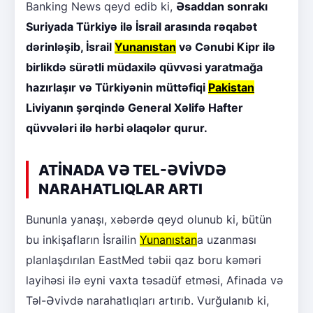
Banking News qeyd edib ki,
Əsaddan sonrakı
Suriyada Türkiyə ilə İsrail arasında rəqabət
dərinləşib, İsrail
Yunanıstan
və Cənubi Kipr ilə
birlikdə sürətli müdaxilə qüvvəsi yaratmağa
hazırlaşır və Türkiyənin müttəfiqi
Pakistan
Liviyanın şərqində General Xəlifə Hafter
qüvvələri ilə hərbi əlaqələr qurur.
ATİNADA VƏ TEL-ƏVİVDƏ
NARAHATLIQLAR ARTI
Bununla yanaşı, xəbərdə qeyd olunub ki, bütün
bu inkişafların İsrailin
Yunanıstan
a uzanması
planlaşdırılan EastMed təbii qaz boru kəməri
layihəsi ilə eyni vaxta təsadüf etməsi, Afinada və
Təl-Əvivdə narahatlıqları artırıb. Vurğulanıb ki,