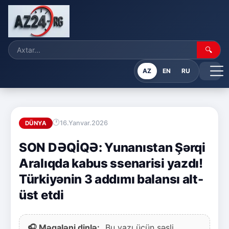
🔍
AZ
EN
RU
16.Yanvar.2026
DÜNYA
SON DƏQİQƏ: Yunanıstan Şərqi
Aralıqda kabus ssenarisi yazdı!
Türkiyənin 3 addımı balansı alt-
üst etdi
🎧 Məqaləni dinlə:
Bu yazı üçün səsli