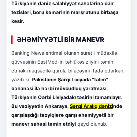
Türkiyənin dəniz səlahiyyət sahələrinə dair
tezisləri, boru kəmərinin marşrutunu birbaşa
kəsir.
ƏHƏMİYYƏTLİ BİR MANEVR
Banking News ehtimal olunan sürətli müdaxilə
qüvvəsinin EastMed-in təhlükəsizliyini təmin
etmək məqsədilə qurula biləcəyini ifadə edərkən,
yazıb ki,
Pakistanın Şərqi Liviyada “təlim”
bəhanəsi ilə hərbi mövcudluq yaratması,
Türkiyənin Qərbi Liviyadakı təsirini tamamlayır.
Bu vəziyyətin Ankaraya,
Şərqi Aralıq dənizi
ndə
qarşılaşdığı təzyiqlərə qarşı əhəmiyyətli bir
manevr sahəsi təmin etdiyi
qeyd olunub.