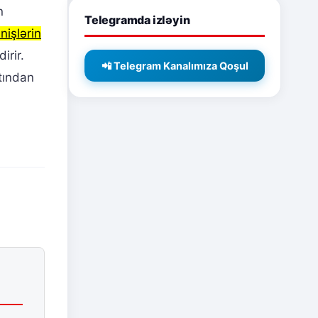
n
Telegramda izləyin
nişlərin
irir.
📲 Telegram Kanalımıza Qoşul
tından