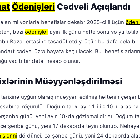
nat
Ödənişləri
Cədvəli Açıqlandı
alan milyonlarla benefisiar dekabr 2025-ci il üçün
ödəni
Adətən, bəzi
ödənişlər
ayın ilk günü həftə sonu və ya tətilə
ekabrı Bazar ertəsinə təsadüf etdiyi üçün bu dəfə belə bir
ndart cədvəl üzrə həyata keçiriləcək. Bu, benefisiarları
uğu vacib bir detal hesab olunur.
ixlərinin Müəyyənləşdirilməsi
tarixinə uyğun olaraq müəyyən edilmiş həftənin çərşən
hesabına köçürülür. Doğum tarixi ayın 1-i ilə 10-u arasın
ərşənbə günü, yəni ayın 10-da gözləməlidirlər. Doğum tar
çərşənbə günü, yəni 17 dekabrda təyin olunub. Nəhayət
işlərini
dördüncü çərşənbə günü, yəni 24 dekabrda alac