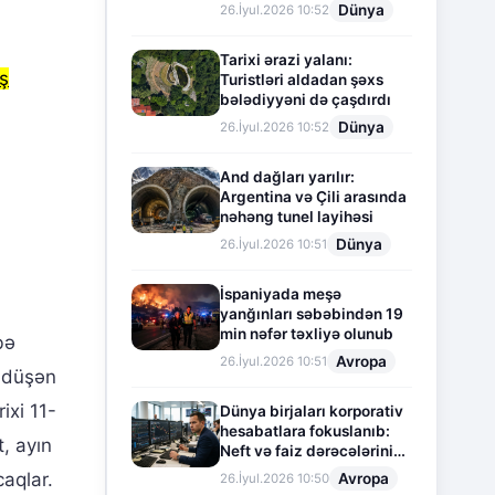
Dünya
26.İyul.2026 10:52
Tarixi ərazi yalanı:
ş
Turistləri aldadan şəxs
bələdiyyəni də çaşdırdı
Dünya
26.İyul.2026 10:52
And dağları yarılır:
n
Argentina və Çili arasında
nəhəng tunel layihəsi
Dünya
26.İyul.2026 10:51
İspaniyada meşə
yanğınları səbəbindən 19
min nəfər təxliyə olunub
bə
Avropa
26.İyul.2026 10:51
a düşən
ixi 11-
Dünya birjaları korporativ
hesabatlara fokuslanıb:
, ayın
Neft və faiz dərəcələrinin
təsiri altında cari vəziyyət
aqlar.
Avropa
26.İyul.2026 10:50