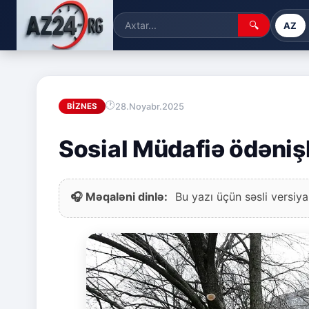
🔍
AZ
28.Noyabr.2025
BIZNES
Sosial Müdafiə ödənişl
🎧 Məqaləni dinlə:
Bu yazı üçün səsli versiya