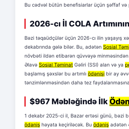
Bu cədvəl bütün benefisiarlar üçün şəffaf və p
2026-cı İl COLA Artımını
Bəzi təqaüdçülər üçün 2026-cı ilin yaşayış xə
dekabrında gələ bilər. Bu, adətən
Sosial Təm
növbəti ildən etibarən qüvvəyə minməsindən 
Əlavə
Sosial Təminat
Gəliri (SSI) alan və ya
p
başlamış şəxslər bu artımlı
ödənişi
bir ay əvv
tənzimlənməsindən daha tez faydalanmasına 
$967 Məbləğində İlk
Ödən
1 dekabr 2025-ci il, Bazar ertəsi günü, bəzi 
ödəniş
həyata keçiriləcək. Bu
ödəniş
adətən 