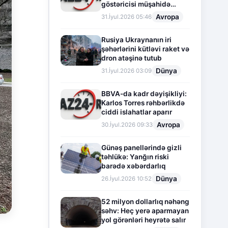
göstəricisi müşahidə
olunur
Avropa
31.İyul.2026 05:46
Rusiya Ukraynanın iri
şəhərlərini kütləvi raket və
dron atəşinə tutub
Dünya
31.İyul.2026 03:09
BBVA-da kadr dəyişikliyi:
Karlos Torres rəhbərlikdə
ciddi islahatlar aparır
Avropa
30.İyul.2026 09:33
Günəş panellərində gizli
təhlükə: Yanğın riski
barədə xəbərdarlıq
Dünya
26.İyul.2026 10:52
52 milyon dollarlıq nəhəng
səhv: Heç yerə aparmayan
yol görənləri heyrətə salır