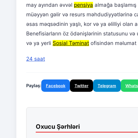
may ayından əvvəl
pensiya
almağa başlamış b
müəyyən gəlir və resurs məhdudiyyətlərinə c
əsas məqsədinin yaşlı, kor və ya əlilliyi olan
Benefisiarların öz ödənişlərinin statusunu 
və ya yerli
Sosial Təminat
ofisindən məlumat a
24 saat
Paylaş:
Facebook
Twitter
Telegram
What
Oxucu Şərhləri