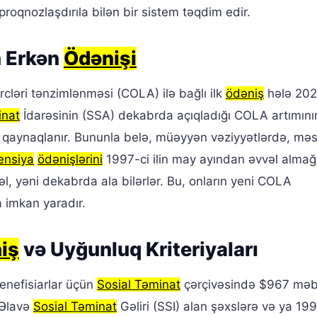
roqnozlaşdırıla bilən bir sistem təqdim edir.
n Erkən
Ödənişi
rcləri tənzimlənməsi (COLA) ilə bağlı ilk
ödəniş
hələ 2025
inat
İdarəsinin (SSA) dekabrda açıqladığı COLA artımını
qaynaqlanır. Bununla belə, müəyyən vəziyyətlərdə, məs
ensiya
ödənişlərini
1997-ci ilin may ayından əvvəl alma
əl, yəni dekabrda ala bilərlər. Bu, onların yeni COLA
imkan yaradır.
iş
və Uyğunluq Kriteriyaları
benefisiarlar üçün
Sosial Təminat
çərçivəsində $967 məb
Əlavə
Sosial Təminat
Gəliri (SSI) alan şəxslərə və ya 1997