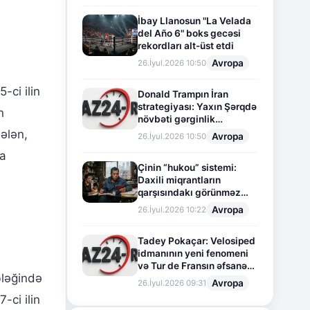
İbay Llanosun "La Velada
del Año 6" boks gecəsi
rekordları alt-üst etdi
Avropa
26.İyul.2026 10:50
-ci ilin
Donald Trampın İran
strategiyası: Yaxın Şərqdə
n
növbəti gərginlik
mərhələsi
ələn,
Avropa
26.İyul.2026 10:50
ğa
Çinin “hukou” sistemi:
Daxili miqrantların
qarşısındakı görünməz
sədd
Avropa
26.İyul.2026 10:22
Tadey Pokaçar: Velosiped
idmanının yeni fenomeni
və Tur de Fransın əfsanəvi
ləğində
səhifəsi
Avropa
26.İyul.2026 09:31
-ci ilin