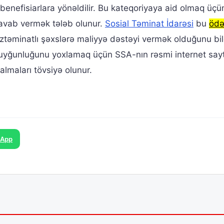
enefisiarlara yönəldilir. Bu kateqoriyaya aid olmaq üçü
avab vermək tələb olunur.
Sosial Təminat İdarəsi
bu
ödə
 aztəminatlı şəxslərə maliyyə dəstəyi vermək olduğunu bild
və uyğunluğunu yoxlamaq üçün SSA-nın rəsmi internet say
lmaları tövsiyə olunur.
sApp