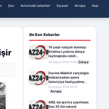
m
Şou
Avtomobil xəbərləri
Siyasət
Avropa
Asia
Ən Son Xəbərlər
16 yaşlı rusiyalı tennisçi
şir
Kristina Lyutova dünya
reytinqində ciddi
irəliləyişə imza atdı
Dünya
04.Avqust.2026 11:06
Davina Makkol xərçənglə
mübarizədən sonra
televiziya fəaliyyətinə
fasilə verir
03.Avqust.2026 00:59
Avropa
ABŞ-da qızılca yayılması:
Son 35 ilin rekord