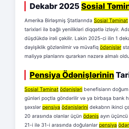
Dekabr 2025
Sosial Təmi
Amerika Birləşmiş Ştatlarında
Sosial Təminat
tarixləri ilə bağlı yenilikləri diqqətlə izləyir. 
düşdükdə irəli çəkilir. Lakin 2025-ci ilin 1 d
dəyişiklik gözlənilmir və müvafiq
ödənişlər
sta
maliyyə planlarını qurarkən nəzərə almalı old
Pensiya Ödənişlərinin
Tar
Sosial Təminat
ödənişləri
benefisiarın doğum 
günləri poçtla göndərilir və ya birbaşa bank 
şəxslər
pensiya
ödənişlərini
dekabrın ikinci ç
20 arasında olanlar üçün
ödəniş
ayın üçüncü 
21-i ilə 31-i arasında doğulanlar
pensiya
ödən