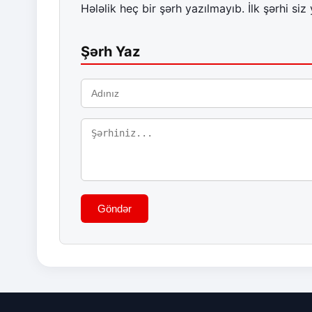
Hələlik heç bir şərh yazılmayıb. İlk şərhi siz 
Şərh Yaz
Göndər