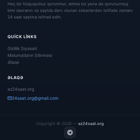
Heç bir hüququmuz qorunmur, amma siz yenə də qorunurmuş
kimi davranın və saytda dərc olunan xəbərlərdən istifadə zamanı
24 saat saytına istinad edin.
QUICK LINKS
Gizlilik Siyasəti
Məlumatların Silinməsi
Əlaqə
ƏLAQƏ
az24saat.org
24saat.org@gmail.com
Copyright © 2026 —
az24saat.org