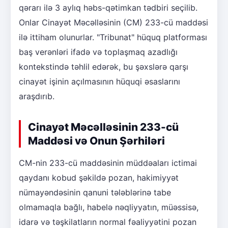
qərarı ilə 3 aylıq həbs-qətimkan tədbiri seçilib.
Onlar Cinayət Məcəlləsinin (CM) 233-cü maddəsi
ilə ittiham olunurlar. "Tribunat" hüquq platforması
baş verənləri ifadə və toplaşmaq azadlığı
kontekstində təhlil edərək, bu şəxslərə qarşı
cinayət işinin açılmasının hüquqi əsaslarını
araşdırıb.
Cinayət Məcəlləsinin 233-cü
Maddəsi və Onun Şərhiləri
CM-nin 233-cü maddəsinin müddəaları ictimai
qaydanı kobud şəkildə pozan, hakimiyyət
nümayəndəsinin qanuni tələblərinə tabe
olmamaqla bağlı, habelə nəqliyyatın, müəssisə,
idarə və təşkilatların normal fəaliyyətini pozan