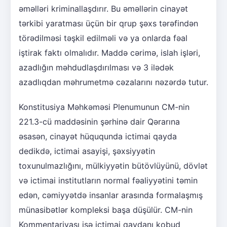
əməlləri kriminallaşdırır. Bu əməllərin cinayət
tərkibi yaratması üçün bir qrup şəxs tərəfindən
törədilməsi təşkil edilməli və ya onlarda fəal
iştirak faktı olmalıdır. Maddə cərimə, islah işləri,
azadlığın məhdudlaşdırılması və 3 ilədək
azadlıqdan məhrumetmə cəzalarını nəzərdə tutur.
Konstitusiya Məhkəməsi Plenumunun CM-nin
221.3-cü maddəsinin şərhinə dair Qərarına
əsasən, cinayət hüququnda ictimai qayda
dedikdə, ictimai asayişi, şəxsiyyətin
toxunulmazlığını, mülkiyyətin bütövlüyünü, dövlət
və ictimai institutların normal fəaliyyətini təmin
edən, cəmiyyətdə insanlar arasında formalaşmış
münasibətlər kompleksi başa düşülür. CM-nin
Kommentariyası isə ictimai qaydanı kobud