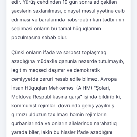
edir. Yürüş cəhdindən 19 gün sonra adıçəkilən
şəxslərin saxlanılması, cinayət məsuliyyətinə cəlb
edilməsi və barələrində həbs-qətimkan tədbirinin
seçilməsi onların bu təməl hüquqlarının
pozulmasına səbəb olur.
Çünki onların ifadə və sərbəst toplaşmaq
azadlığına müdaxilə qanunla nəzərdə tutulmayıb,
legitim məqsəd daşımır və demokratik
cəmiyyətdə zəruri hesab edilə bilməz. Avropa
İnsan Hüquqları Məhkəməsi (AİHM) "Şolari,
Moldova Respublikasına qarşı" işində bildirib ki,
kommunist rejimləri dövründə geniş yayılmış
qırmızı ulduzun taxılması həmin rejimlərin
qurbanlarında və onların ailələrində narahatlıq
yarada bilər, lakin bu hisslər ifadə azadlığını