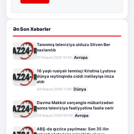
Ən Son Xəbərlər
Tanınmış televiziya ulduzu Stiven Ber
saxlanılıb
Avropa
07.Avqust.2026 10:43
16 yaşlı rusiyalı tennisçi Kristina Lyutova
dünya reytinqində ciddi irəliləyişə imza
atdı
Dünya
04.Avqust.2026 11:06
Davina Makkol xərçənglə mübarizədən
sonra televiziya fəaliyyətinə fasilə verir
Avropa
03.Avqust.2026 00:59
ABŞ-da qızılca yayılması: Son 35 ilin