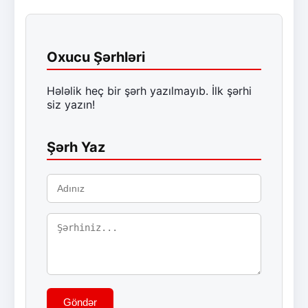
Oxucu Şərhləri
Hələlik heç bir şərh yazılmayıb. İlk şərhi
siz yazın!
Şərh Yaz
Göndər