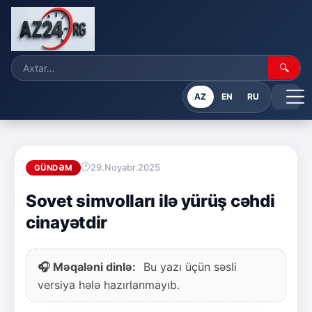
🔍
AZ
EN
RU
29.Noyabr.2025
GÜNDƏM
Sovet simvolları ilə yürüş cəhdi
cinayətdir
🎧 Məqaləni dinlə:
Bu yazı üçün səsli
versiya hələ hazırlanmayıb.