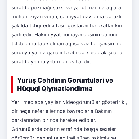
surətdə pozmağı şəxsi və ya ictimai maraqlara
mühüm ziyan vuran, cəmiyyət üzvlərinə qərəzli
şəkildə təhqiredici təsir göstərən hərəkətlər kimi
şərh edir. Hakimiyyət nümayəndəsinin qanuni
tələblərinə tabe olmamaq isə vəzifəli şəxsin irəli
sürdüyü yalnız qanuni tələbi dərk edərək şüurlu
surətdə yerinə yetirməmək halıdır.
Yürüş Cəhdinin Görüntüləri və
Hüquqi Qiymətləndirmə
Yerli mediada yayılan videogörüntülər göstərir ki,
bir neçə nəfər əllərində bayraqlarla Bakının
parklarından birində hərəkət ediblər.
Görüntülərdə onların ətrafında başqa şəxslər
görünmür, qanuni tələb irəli sürən hakimiyyət