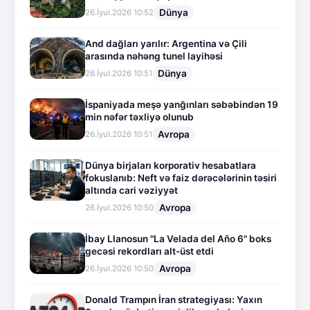
Dünya
26.İyul.2026 10:52
And dağları yarılır: Argentina və Çili
arasında nəhəng tunel layihəsi
Dünya
26.İyul.2026 10:51
İspaniyada meşə yanğınları səbəbindən 19
min nəfər təxliyə olunub
Avropa
26.İyul.2026 10:51
Dünya birjaları korporativ hesabatlara
fokuslanıb: Neft və faiz dərəcələrinin təsiri
altında cari vəziyyət
Avropa
26.İyul.2026 10:50
İbay Llanosun "La Velada del Año 6" boks
gecəsi rekordları alt-üst etdi
Avropa
26.İyul.2026 10:50
Donald Trampın İran strategiyası: Yaxın