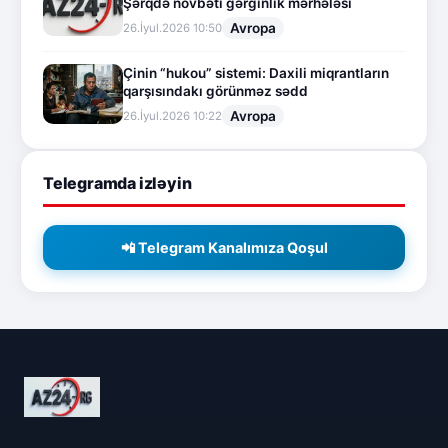
Şərqdə növbəti gərginlik mərhələsi
Avropa
26.İyul.2026 10:50
Çinin “hukou” sistemi: Daxili miqrantların
qarşısındakı görünməz sədd
Avropa
26.İyul.2026 10:22
Telegramda izləyin
📲 Telegram Kanalımıza Qoşul