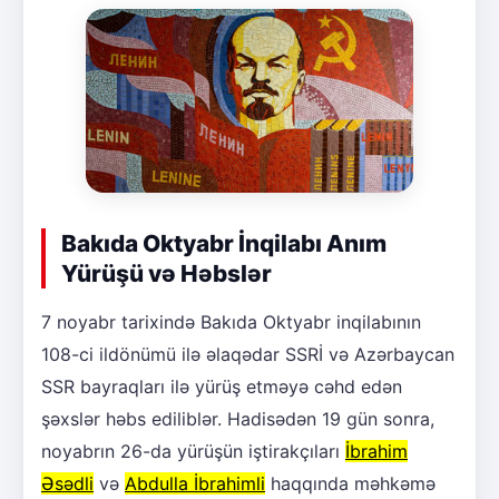
Bakıda Oktyabr İnqilabı Anım
Yürüşü və Həbslər
7 noyabr tarixində Bakıda Oktyabr inqilabının
108-ci ildönümü ilə əlaqədar SSRİ və Azərbaycan
SSR bayraqları ilə yürüş etməyə cəhd edən
şəxslər həbs ediliblər. Hadisədən 19 gün sonra,
noyabrın 26-da yürüşün iştirakçıları
İbrahim
Əsədli
və
Abdulla İbrahimli
haqqında məhkəmə