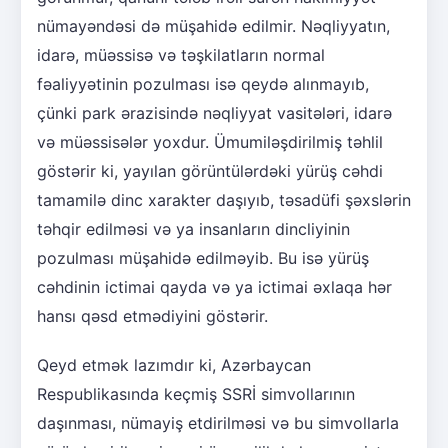
nümayəndəsi də müşahidə edilmir. Nəqliyyatın,
idarə, müəssisə və təşkilatların normal
fəaliyyətinin pozulması isə qeydə alınmayıb,
çünki park ərazisində nəqliyyat vasitələri, idarə
və müəssisələr yoxdur. Ümumiləşdirilmiş təhlil
göstərir ki, yayılan görüntülərdəki yürüş cəhdi
tamamilə dinc xarakter daşıyıb, təsadüfi şəxslərin
təhqir edilməsi və ya insanların dincliyinin
pozulması müşahidə edilməyib. Bu isə yürüş
cəhdinin ictimai qayda və ya ictimai əxlaqa hər
hansı qəsd etmədiyini göstərir.
Qeyd etmək lazımdır ki, Azərbaycan
Respublikasında keçmiş SSRİ simvollarının
daşınması, nümayiş etdirilməsi və bu simvollarla