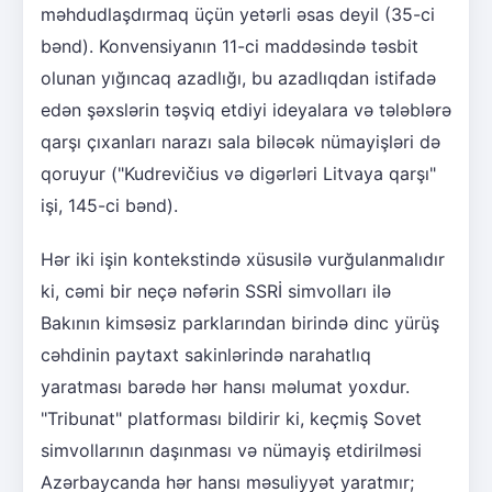
məhdudlaşdırmaq üçün yetərli əsas deyil (35-ci
bənd). Konvensiyanın 11-ci maddəsində təsbit
olunan yığıncaq azadlığı, bu azadlıqdan istifadə
edən şəxslərin təşviq etdiyi ideyalara və tələblərə
qarşı çıxanları narazı sala biləcək nümayişləri də
qoruyur ("Kudrevičius və digərləri Litvaya qarşı"
işi, 145-ci bənd).
Hər iki işin kontekstində xüsusilə vurğulanmalıdır
ki, cəmi bir neçə nəfərin SSRİ simvolları ilə
Bakının kimsəsiz parklarından birində dinc yürüş
cəhdinin paytaxt sakinlərində narahatlıq
yaratması barədə hər hansı məlumat yoxdur.
"Tribunat" platforması bildirir ki, keçmiş Sovet
simvollarının daşınması və nümayiş etdirilməsi
Azərbaycanda hər hansı məsuliyyət yaratmır;