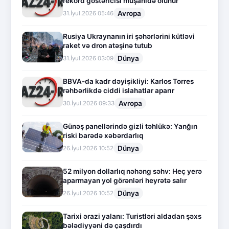
rekord göstəricisi müşahidə olunur
Avropa
31.İyul.2026 05:46
Rusiya Ukraynanın iri şəhərlərini kütləvi
raket və dron atəşinə tutub
Dünya
31.İyul.2026 03:09
BBVA-da kadr dəyişikliyi: Karlos Torres
rəhbərlikdə ciddi islahatlar aparır
Avropa
30.İyul.2026 09:33
Günəş panellərində gizli təhlükə: Yanğın
riski barədə xəbərdarlıq
Dünya
26.İyul.2026 10:52
52 milyon dollarlıq nəhəng səhv: Heç yerə
aparmayan yol görənləri heyrətə salır
Dünya
26.İyul.2026 10:52
Tarixi ərazi yalanı: Turistləri aldadan şəxs
bələdiyyəni də çaşdırdı