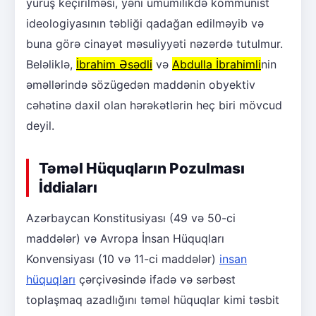
yürüş keçirilməsi, yəni ümumilikdə kommunist
ideologiyasının təbliği qadağan edilməyib və
buna görə cinayət məsuliyyəti nəzərdə tutulmur.
Beləliklə,
İbrahim Əsədli
və
Abdulla İbrahimli
nin
əməllərində sözügedən maddənin obyektiv
cəhətinə daxil olan hərəkətlərin heç biri mövcud
deyil.
Təməl Hüquqların Pozulması
İddiaları
Azərbaycan Konstitusiyası (49 və 50-ci
maddələr) və Avropa İnsan Hüquqları
Konvensiyası (10 və 11-ci maddələr)
insan
hüquqları
çərçivəsində ifadə və sərbəst
toplaşmaq azadlığını təməl hüquqlar kimi təsbit