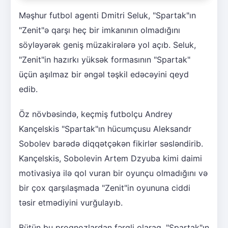
Məşhur futbol agenti Dmitri Seluk, "Spartak"ın
"Zenit"ə qarşı heç bir imkanının olmadığını
söyləyərək geniş müzakirələrə yol açıb. Seluk,
"Zenit"in hazırkı yüksək formasının "Spartak"
üçün aşılmaz bir əngəl təşkil edəcəyini qeyd
edib.
Öz növbəsində, keçmiş futbolçu Andrey
Kançelskis "Spartak"ın hücumçusu Aleksandr
Sobolev barədə diqqətçəkən fikirlər səsləndirib.
Kançelskis, Sobolevin Artem Dzyuba kimi daimi
motivasiya ilə qol vuran bir oyunçu olmadığını və
bir çox qarşılaşmada "Zenit"in oyununa ciddi
təsir etmədiyini vurğulayıb.
Bütün bu proqnozlardan fərqli olaraq, "Spartak"ın