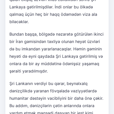
Lankaya gətirilmişdilər. İndi onlar bu ölkədə
qalmaq üçün heç bir haqq ödəmədən viza ala
biləcəklər.
Bundan başqa, bölgədə nəzarətə götürülən ikinci
bir İran gəmisindən təxliyə olunan heyət üzvləri
də bu imkandan yararlanacaqlar. Həmin gəminin
heyəti də eyni qaydada Şri Lankaya gətirilmiş və
onlara da bir ay müddətinə ödənişsiz yaşamaq
şəraiti yaradılmışdır.
Şri Lankanın verdiyi bu qərar, beynəlxalq
dənizçilikdə yaranan fövqəladə vəziyyətlərdə
humanitar dəstəyin vacibliyini bir daha önə çəkir.
Bu addım, dənizçilərin çətin anlarında onlara
yardım etmək məqsədi daşıyan bir jest kimi