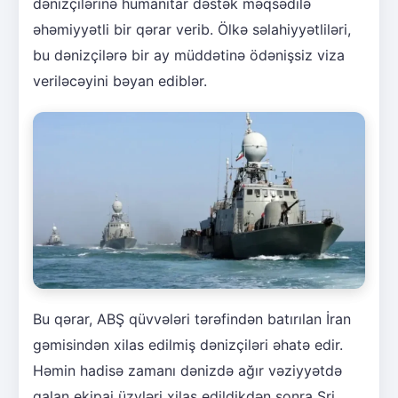
dənizçilərinə humanitar dəstək məqsədilə
əhəmiyyətli bir qərar verib. Ölkə səlahiyyətliləri,
bu dənizçilərə bir ay müddətinə ödənişsiz viza
veriləcəyini bəyan ediblər.
Bu qərar, ABŞ qüvvələri tərəfindən batırılan İran
gəmisindən xilas edilmiş dənizçiləri əhatə edir.
Həmin hadisə zamanı dənizdə ağır vəziyyətdə
qalan ekipaj üzvləri xilas edildikdən sonra Şri