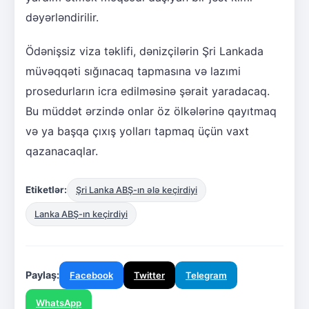
dəyərləndirilir.
Ödənişsiz viza təklifi, dənizçilərin Şri Lankada
müvəqqəti sığınacaq tapmasına və lazımi
prosedurların icra edilməsinə şərait yaradacaq.
Bu müddət ərzində onlar öz ölkələrinə qayıtmaq
və ya başqa çıxış yolları tapmaq üçün vaxt
qazanacaqlar.
Etiketlər:
Şri Lanka ABŞ-ın ələ keçirdiyi
Lanka ABŞ-ın keçirdiyi
Paylaş:
Facebook
Twitter
Telegram
WhatsApp