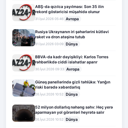
ABŞ-da qızılca yayılması: Son 35 ilin
rekord göstəricisi müşahidə olunur
Avropa
31.İyul.2026 05:46
Rusiya Ukraynanın iri şəhərlərini kütləvi
raket və dron atəşinə tutub
Dünya
31.İyul.2026 03:09
BBVA-da kadr dəyişikliyi: Karlos Torres
rəhbərlikdə ciddi islahatlar aparır
Avropa
30.İyul.2026 09:33
Günəş panellərində gizli təhlükə: Yanğın
riski barədə xəbərdarlıq
Dünya
26.İyul.2026 10:52
52 milyon dollarlıq nəhəng səhv: Heç yerə
aparmayan yol görənləri heyrətə salır
Dünya
26.İyul.2026 10:52