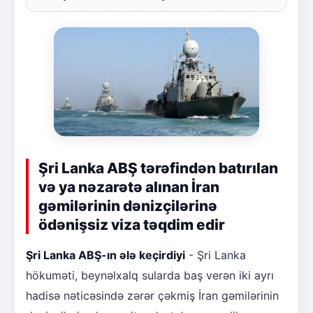
Şri Lanka ABŞ tərəfindən batırılan
və ya nəzarətə alınan İran
gəmilərinin dənizçilərinə
ödənişsiz viza təqdim edir
Şri Lanka ABŞ-ın ələ keçirdiyi
- Şri Lanka
hökuməti, beynəlxalq sularda baş verən iki ayrı
hadisə nəticəsində zərər çəkmiş İran gəmilərinin