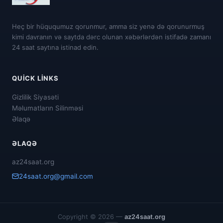
Heç bir hüququmuz qorunmur, amma siz yenə də qorunurmuş
kimi davranın və saytda dərc olunan xəbərlərdən istifadə zamanı
24 saat saytına istinad edin.
QUICK LINKS
Gizlilik Siyasəti
Məlumatların Silinməsi
Əlaqə
ƏLAQƏ
az24saat.org
24saat.org@gmail.com
Copyright © 2026 —
az24saat.org