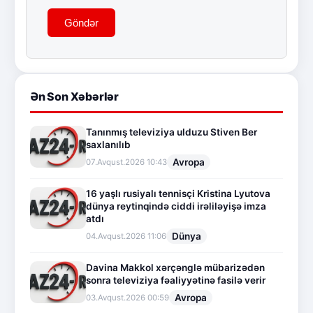
Göndər
Ən Son Xəbərlər
Tanınmış televiziya ulduzu Stiven Ber
saxlanılıb
Avropa
07.Avqust.2026 10:43
16 yaşlı rusiyalı tennisçi Kristina Lyutova
dünya reytinqində ciddi irəliləyişə imza
atdı
Dünya
04.Avqust.2026 11:06
Davina Makkol xərçənglə mübarizədən
sonra televiziya fəaliyyətinə fasilə verir
Avropa
03.Avqust.2026 00:59