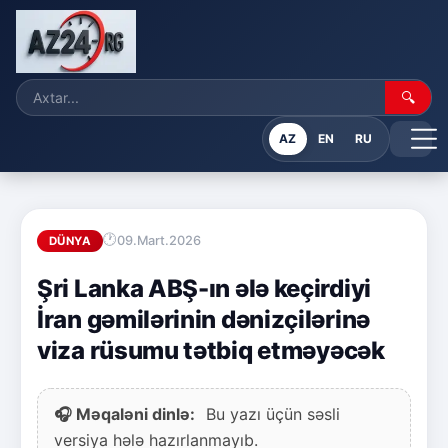
🔍
AZ
EN
RU
09.Mart.2026
DÜNYA
Şri Lanka ABŞ-ın ələ keçirdiyi
İran gəmilərinin dənizçilərinə
viza rüsumu tətbiq etməyəcək
🎧 Məqaləni dinlə:
Bu yazı üçün səsli
versiya hələ hazırlanmayıb.