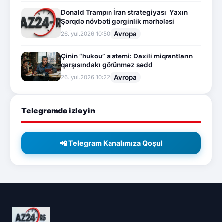
Donald Trampın İran strategiyası: Yaxın
Şərqdə növbəti gərginlik mərhələsi
Avropa
26.İyul.2026 10:50
Çinin “hukou” sistemi: Daxili miqrantların
qarşısındakı görünməz sədd
Avropa
26.İyul.2026 10:22
Telegramda izləyin
📲 Telegram Kanalımıza Qoşul