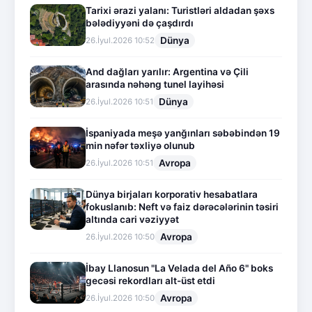
Tarixi ərazi yalanı: Turistləri aldadan şəxs
bələdiyyəni də çaşdırdı
Dünya
26.İyul.2026 10:52
And dağları yarılır: Argentina və Çili
arasında nəhəng tunel layihəsi
Dünya
26.İyul.2026 10:51
İspaniyada meşə yanğınları səbəbindən 19
min nəfər təxliyə olunub
Avropa
26.İyul.2026 10:51
Dünya birjaları korporativ hesabatlara
fokuslanıb: Neft və faiz dərəcələrinin təsiri
altında cari vəziyyət
Avropa
26.İyul.2026 10:50
İbay Llanosun "La Velada del Año 6" boks
gecəsi rekordları alt-üst etdi
Avropa
26.İyul.2026 10:50