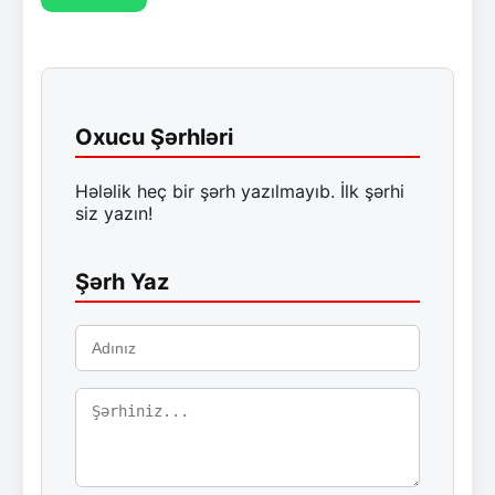
Oxucu Şərhləri
Hələlik heç bir şərh yazılmayıb. İlk şərhi
siz yazın!
Şərh Yaz