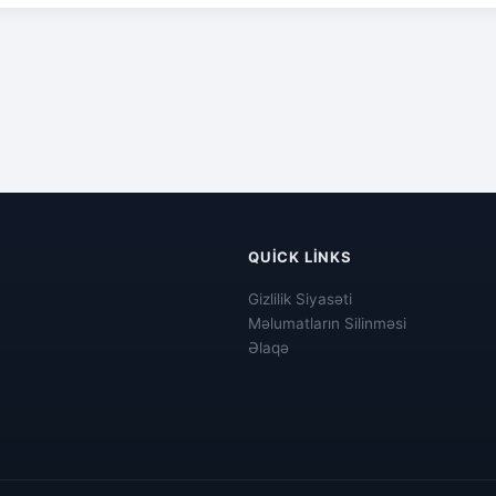
QUICK LINKS
Gizlilik Siyasəti
Məlumatların Silinməsi
Əlaqə