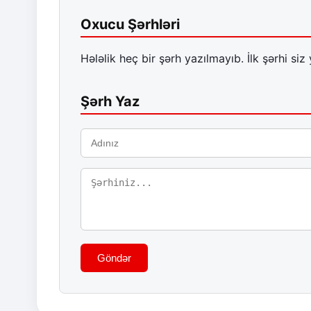
Oxucu Şərhləri
Hələlik heç bir şərh yazılmayıb. İlk şərhi siz 
Şərh Yaz
Göndər