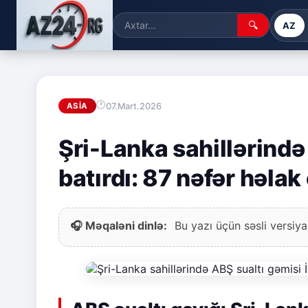
🔍
AZ
07.Mart.2026
ASIA
Şri-Lanka sahillərində 
batırdı: 87 nəfər həlak
🎧 Məqaləni dinlə:
Bu yazı üçün səsli versiya