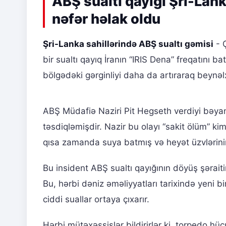
ABŞ sualtı qayığı Şri-Lanka
nəfər həlak oldu
Şri-Lanka sahillərində ABŞ sualtı gəmisi
- 
bir sualtı qayıq İranın “IRIS Dena” freqatını b
bölgədəki gərginliyi daha da artıraraq beynəlx
ABŞ Müdafiə Naziri Pit Hegseth verdiyi bəyan
təsdiqləmişdir. Nazir bu olayı “sakit ölüm” k
qısa zamanda suya batmış və heyət üzvlərinin 
Bu insident ABŞ sualtı qayığının döyüş şəraiti
Bu, hərbi dəniz əməliyyatları tarixində yeni 
ciddi suallar ortaya çıxarır.
Hərbi mütəxəssislər bildirirlər ki, torpedo 