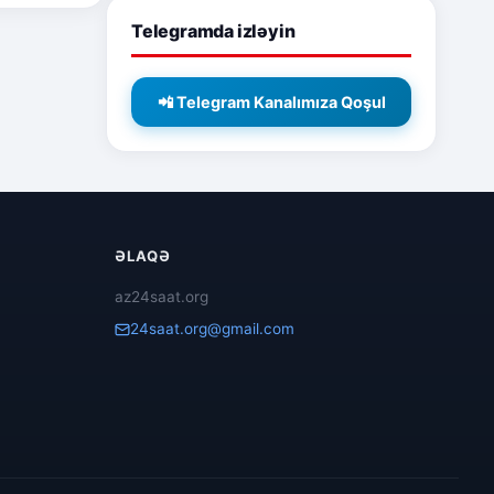
Telegramda izləyin
📲 Telegram Kanalımıza Qoşul
ƏLAQƏ
az24saat.org
24saat.org@gmail.com