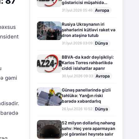
ı: 87
göstəricisi müşahidə
olunur
Avropa
31.İyul.2026 05:46
Rusiya Ukraynanın iri
məxsus
şəhərlərini kütləvi raket və
dron atəşinə tutub
insident
Dünya
31.İyul.2026 03:09
BBVA-da kadr dəyişikliyi:
Karlos Torres rəhbərlikdə
u
ciddi islahatlar aparır
Avropa
30.İyul.2026 09:33
də gəmi
Günəş panellərində gizli
təhlükə: Yanğın riski
barədə xəbərdarlıq
disədir.
Dünya
26.İyul.2026 10:52
i barədə
52 milyon dollarlıq nəhəng
səhv: Heç yerə aparmayan
yol görənləri heyrətə salır
raq,