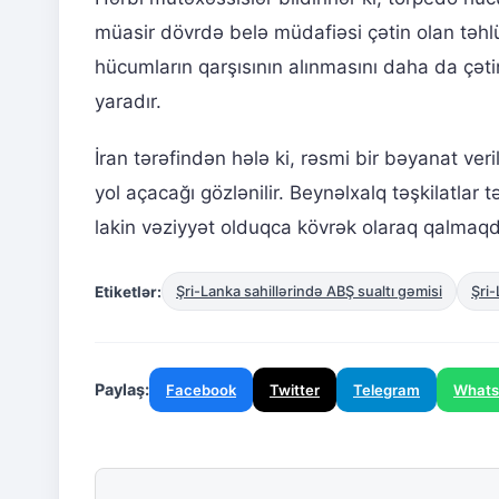
müasir dövrdə belə müdafiəsi çətin olan təhlükəl
hücumların qarşısının alınmasını daha da çəti
yaradır.
İran tərəfindən hələ ki, rəsmi bir bəyanat ver
yol açacağı gözlənilir. Beynəlxalq təşkilatlar 
lakin vəziyyət olduqca kövrək olaraq qalmaqd
Etiketlər:
Şri-Lanka sahillərində ABŞ sualtı gəmisi
Şri-
Paylaş:
Facebook
Twitter
Telegram
What