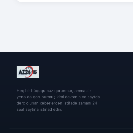
Heç bir hüququmuz qorunmur, amma siz
yenə də qorunurmuş kimi davranın və saytda
dərc olunan xəbərlərdən istifadə zamanı 24
saat saytına istinad edin.