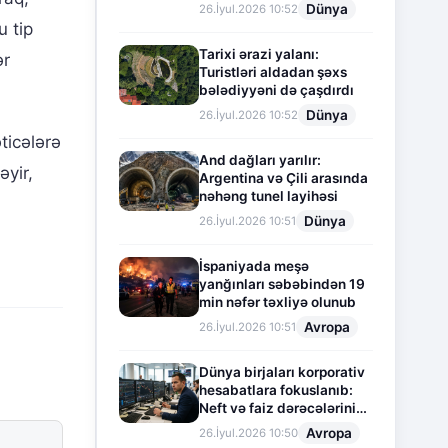
Dünya
26.İyul.2026 10:52
u tip
Tarixi ərazi yalanı:
ər
Turistləri aldadan şəxs
bələdiyyəni də çaşdırdı
Dünya
26.İyul.2026 10:52
ticələrə
And dağları yarılır:
əyir,
Argentina və Çili arasında
nəhəng tunel layihəsi
Dünya
26.İyul.2026 10:51
İspaniyada meşə
yanğınları səbəbindən 19
min nəfər təxliyə olunub
Avropa
26.İyul.2026 10:51
Dünya birjaları korporativ
hesabatlara fokuslanıb:
Neft və faiz dərəcələrinin
təsiri altında cari vəziyyət
Avropa
26.İyul.2026 10:50