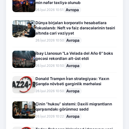
min nəfər təxliyə olunub
Avropa
26.İyul.2026 10:51
Dünya birjaları korporativ hesabatlara
fokuslanıb: Neft və faiz dərəcələrinin təsiri
altında cari vəziyyət
Avropa
26.İyul.2026 10:50
İbay Llanosun "La Velada del Año 6" boks
gecəsi rekordları alt-üst etdi
Avropa
26.İyul.2026 10:50
Donald Trampın İran strategiyası: Yaxın
Şərqdə növbəti gərginlik mərhələsi
Avropa
26.İyul.2026 10:50
Çinin “hukou” sistemi: Daxili miqrantların
qarşısındakı görünməz sədd
Avropa
26.İyul.2026 10:22