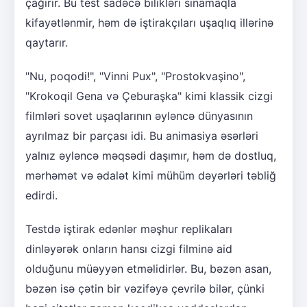
çağırır. Bu test sadəcə bilikləri sınamaqla
kifayətlənmir, həm də iştirakçıları uşaqlıq illərinə
qaytarır.
"Nu, poqodi!", "Vinni Pux", "Prostokvaşino",
"Krokoqil Gena və Çeburaşka" kimi klassik cizgi
filmləri sovet uşaqlarının əyləncə dünyasının
ayrılmaz bir parçası idi. Bu animasiya əsərləri
yalnız əyləncə məqsədi daşımır, həm də dostluq,
mərhəmət və ədalət kimi mühüm dəyərləri təbliğ
edirdi.
Testdə iştirak edənlər məşhur replikaları
dinləyərək onların hansı cizgi filminə aid
olduğunu müəyyən etməlidirlər. Bu, bəzən asan,
bəzən isə çətin bir vəzifəyə çevrilə bilər, çünki