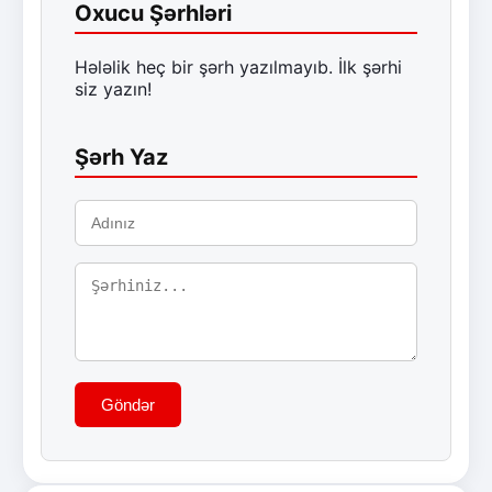
Oxucu Şərhləri
Hələlik heç bir şərh yazılmayıb. İlk şərhi
siz yazın!
Şərh Yaz
Göndər