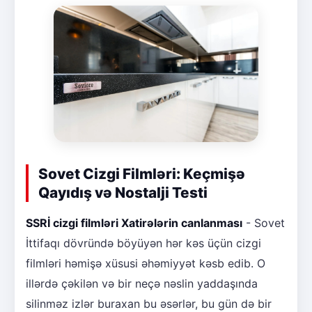
Sovet Cizgi Filmləri: Keçmişə
Qayıdış və Nostalji Testi
SSRİ cizgi filmləri Xatirələrin canlanması
- Sovet
İttifaqı dövründə böyüyən hər kəs üçün cizgi
filmləri həmişə xüsusi əhəmiyyət kəsb edib. O
illərdə çəkilən və bir neçə nəslin yaddaşında
silinməz izlər buraxan bu əsərlər, bu gün də bir