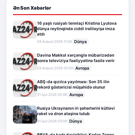
Ən Son Xəbərlər
16 yaşlı rusiyalı tennisçi Kristina Lyutova
dünya reytinqində ciddi irəliləyişə imza
atdı
Dünya
04.Avqust.2026 11:06
Davina Makkol xərçənglə mübarizədən
sonra televiziya fəaliyyətinə fasilə verir
Avropa
03.Avqust.2026 00:59
ABŞ-da qızılca yayılması: Son 35 ilin
rekord göstəricisi müşahidə olunur
Avropa
31.İyul.2026 05:46
Rusiya Ukraynanın iri şəhərlərini kütləvi
raket və dron atəşinə tutub
Dünya
31.İyul.2026 03:09
BBVA-da kadr dəyişikliyi: Karlos Torres