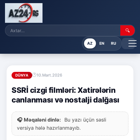
🔍
AZ
EN
RU
10.Mart.2026
DÜNYA
SSRİ cizgi filmləri: Xatirələrin
canlanması və nostalji dalğası
🎧 Məqaləni dinlə:
Bu yazı üçün səsli
versiya hələ hazırlanmayıb.