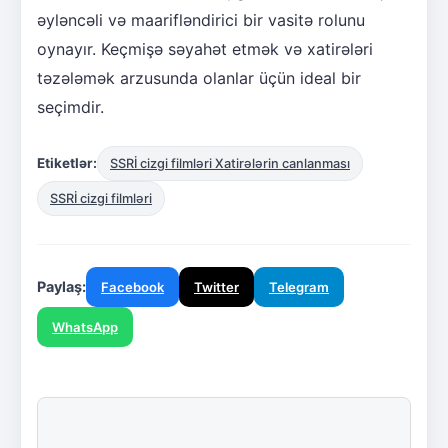
əyləncəli və maarifləndirici bir vasitə rolunu
oynayır. Keçmişə səyahət etmək və xatirələri
təzələmək arzusunda olanlar üçün ideal bir
seçimdir.
Etiketlər:
SSRİ cizgi filmləri Xatirələrin canlanması
SSRİ cizgi filmləri
Paylaş:
Facebook
Twitter
Telegram
WhatsApp