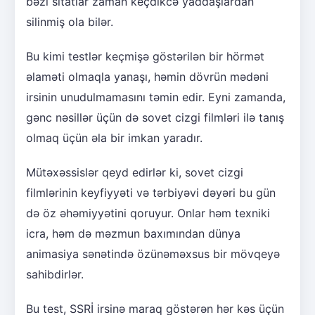
bəzi sitatlar zaman keçdikcə yaddaşlardan
silinmiş ola bilər.
Bu kimi testlər keçmişə göstərilən bir hörmət
əlaməti olmaqla yanaşı, həmin dövrün mədəni
irsinin unudulmamasını təmin edir. Eyni zamanda,
gənc nəsillər üçün də sovet cizgi filmləri ilə tanış
olmaq üçün əla bir imkan yaradır.
Mütəxəssislər qeyd edirlər ki, sovet cizgi
filmlərinin keyfiyyəti və tərbiyəvi dəyəri bu gün
də öz əhəmiyyətini qoruyur. Onlar həm texniki
icra, həm də məzmun baxımından dünya
animasiya sənətində özünəməxsus bir mövqeyə
sahibdirlər.
Bu test, SSRİ irsinə maraq göstərən hər kəs üçün