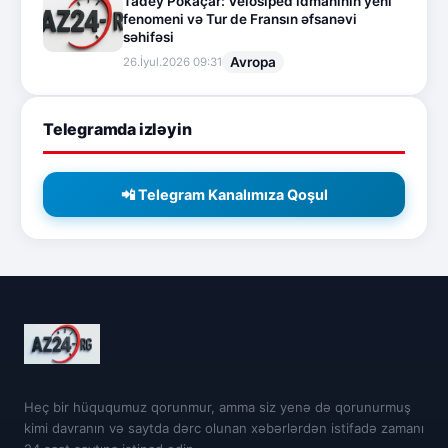
Tadey Pokaçar: Velosiped idmanının yeni
fenomeni və Tur de Fransın əfsanəvi
səhifəsi
Avropa
26.İyul.2026 09:31
Telegramda izləyin
📲 Telegram Kanalımıza Qoşul
Heç bir hüququmuz qorunmur, amma siz yenə də qorunurmuş
kimi davranın və saytda dərc olunan xəbərlərdən istifadə zamanı