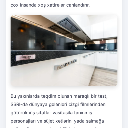
çox insanda xoş xatirələr canlandırır.
Bu yaxınlarda təqdim olunan maraqlı bir test,
SSRİ-də dünyaya gələnləri cizgi filmlərindən
götürülmüş sitatlar vasitəsilə tanınmış
personajları və süjet xətlərini yada salmağa