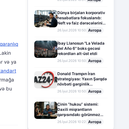
Dünya birjaları korporativ
hesabatlara fokuslanıb:
Neft və faiz dərəcələrinin
təsiri altında cari vəziyyət
Avropa
26.İyul.2026 10:50
İbay Llanosun "La Velada
qaranlıq
del Año 6" boks gecəsi
Lakin
rekordları alt-üst etdi
Avropa
26.İyul.2026 10:50
ar və ya
tandart
Donald Trampın İran
strategiyası: Yaxın Şərqdə
tarmağa
növbəti gərginlik
 və bu
mərhələsi
Avropa
26.İyul.2026 10:50
Çinin “hukou” sistemi:
Daxili miqrantların
qarşısındakı görünməz
sədd
Avropa
26.İyul.2026 10:22