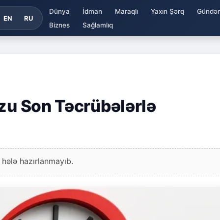
Dünya
İdman
Maraqlı
Yaxın Şərq
Gündə
EN
RU
Biznes
Sağlamlıq
ozu Son Təcrübələrlə
 hələ hazırlanmayıb.