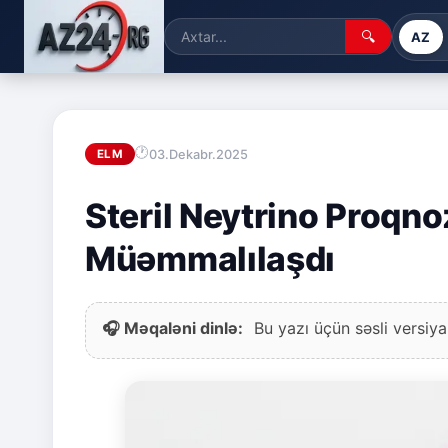
🔍
AZ
03.Dekabr.2025
ELM
Steril Neytrino Proqn
Müəmmalılaşdı
🎧 Məqaləni dinlə:
Bu yazı üçün səsli versiya