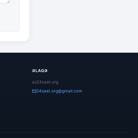
ƏLAQƏ
az24saat.org
24saat.org@gmail.com