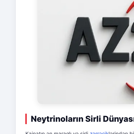
Neytrinoların Sirli Dünya
Kainatın ən maraqlı və sirli
zərrəcik
lərindən bi