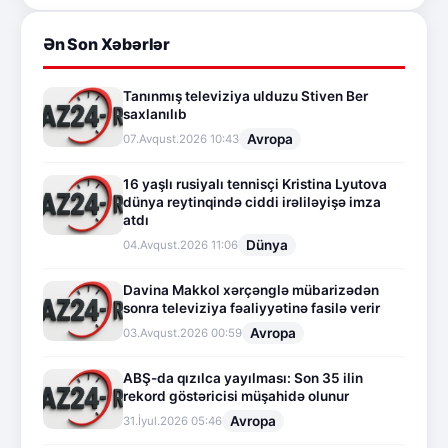
Ən Son Xəbərlər
Tanınmış televiziya ulduzu Stiven Ber
saxlanılıb
Avropa
07.Avqust.2026 10:43
16 yaşlı rusiyalı tennisçi Kristina Lyutova
dünya reytinqində ciddi irəliləyişə imza
atdı
Dünya
04.Avqust.2026 11:06
Davina Makkol xərçənglə mübarizədən
sonra televiziya fəaliyyətinə fasilə verir
Avropa
03.Avqust.2026 00:59
ABŞ-da qızılca yayılması: Son 35 ilin
rekord göstəricisi müşahidə olunur
Avropa
31.İyul.2026 05:46