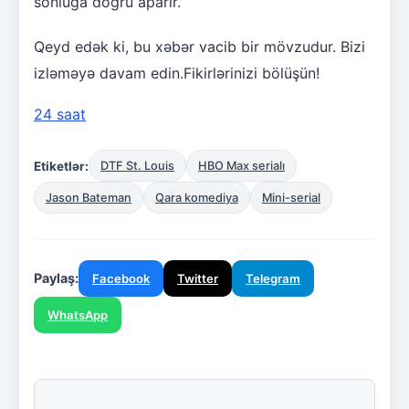
sonluğa doğru aparır.
Qeyd edək ki, bu xəbər vacib bir mövzudur. Bizi
izləməyə davam edin.Fikirlərinizi bölüşün!
24 saat
Etiketlər:
DTF St. Louis
HBO Max serialı
Jason Bateman
Qara komediya
Mini-serial
Paylaş:
Facebook
Twitter
Telegram
WhatsApp