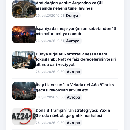
And dağları yarılır: Argentina və Çili
arasında nəhəng tunel layihəsi
Dünya
26.İyul.2026 10:51
İspaniyada meşə yanğınları səbəbindən 19
min nəfər təxliyə olunub
Avropa
26.İyul.2026 10:51
Dünya birjaları korporativ hesabatlara
fokuslanıb: Neft və faiz dərəcələrinin təsiri
altında cari vəziyyət
Avropa
26.İyul.2026 10:50
İbay Llanosun "La Velada del Año 6" boks
gecəsi rekordları alt-üst etdi
Avropa
26.İyul.2026 10:50
Donald Trampın İran strategiyası: Yaxın
Şərqdə növbəti gərginlik mərhələsi
Avropa
26.İyul.2026 10:50