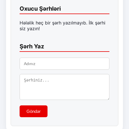
Oxucu Şərhləri
Hələlik heç bir şərh yazılmayıb. İlk şərhi
siz yazın!
Şərh Yaz
Göndər