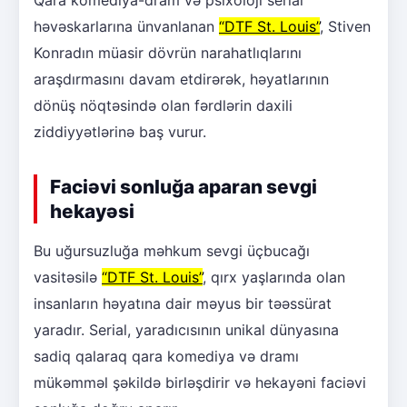
Qara komediya-dram və psixoloji serial
həvəskarlarına ünvanlanan
“DTF St. Louis”
, Stiven
Konradın müasir dövrün narahatlıqlarını
araşdırmasını davam etdirərək, həyatlarının
dönüş nöqtəsində olan fərdlərin daxili
ziddiyyətlərinə baş vurur.
Faciəvi sonluğa aparan sevgi
hekayəsi
Bu uğursuzluğa məhkum sevgi üçbucağı
vasitəsilə
“DTF St. Louis”
, qırx yaşlarında olan
insanların həyatına dair məyus bir təəssürat
yaradır. Serial, yaradıcısının unikal dünyasına
sadiq qalaraq qara komediya və dramı
mükəmməl şəkildə birləşdirir və hekayəni faciəvi