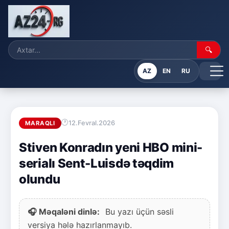
🔍
AZ
EN
RU
12.Fevral.2026
MARAQLI
Stiven Konradın yeni HBO mini-
serialı Sent-Luisdə təqdim
olundu
🎧 Məqaləni dinlə:
Bu yazı üçün səsli
versiya hələ hazırlanmayıb.