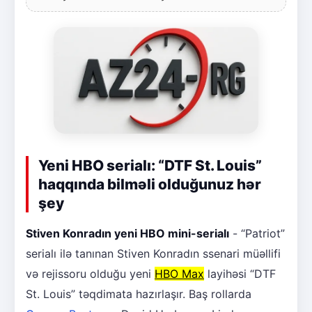
Yeni HBO serialı: “DTF St. Louis”
haqqında bilməli olduğunuz hər
şey
Stiven Konradın yeni HBO mini-serialı
- “Patriot”
serialı ilə tanınan Stiven Konradın ssenari müəllifi
və rejissoru olduğu yeni
HBO Max
layihəsi “DTF
St. Louis” təqdimata hazırlaşır. Baş rollarda