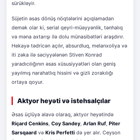
sürükləyir.
Süjetin əsas dönüş nöqtələrini açıqlamadan
demək olar ki, serial qeyri-müəyyənlik, tənhalıq
və məna axtarışı ilə dolu münasibətləri araşdırır.
Hekayə tədricən açılır, absurdluq, melanxoliya və
iti zəka ilə səciyyələnən Stiven Konrad
yaradıcılığının əsas xüsusiyyətləri olan geniş
yayılmış narahatlıq hissini və gizli zorakılığı
ortaya qoyur.
Aktyor heyəti və istehsalçılar
Əsas üçlüyə əlavə olaraq, aktyor heyətində
Riçard Cenkins
,
Coy Sandey
,
Arlan Ruf
,
Piter
Sarsqaard
və
Kris Perfetti
də yer alır. Ceyson