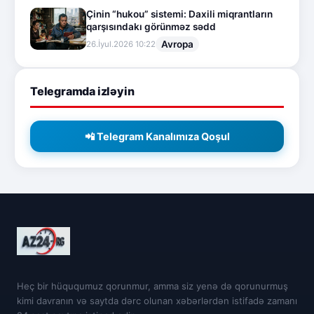
Çinin “hukou” sistemi: Daxili miqrantların
qarşısındakı görünməz sədd
Avropa
26.İyul.2026 10:22
Telegramda izləyin
📲 Telegram Kanalımıza Qoşul
Heç bir hüququmuz qorunmur, amma siz yenə də qorunurmuş
kimi davranın və saytda dərc olunan xəbərlərdən istifadə zamanı