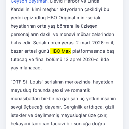
Ceyson Beytman
, Devid Harbor və Linda
Kardellini kimi məşhur aktyorların çəkildiyi bu
yeddi epizodluq HBO Original mini-serialı
həyatlarının orta yaş böhranı ilə üzləşən
personajların daxili və mənəvi mübarizələrindən
bəhs edir. Serialın premyerası 2 mart 2026-cı il,
bazar ertəsi günü
HBO Max
platformasında baş
tutacaq və final bölümü 13 aprel 2026-cı ildə
yayımlanacaq.
“DTF St. Louis” serialının mərkəzində, həyatdan
məyusluq fonunda şəxsi və romantik
münasibətləri bir-birinə qarışan üç yetkin insanın
sevgi üçbucağı dayanır. Gərginlik artdıqca, gizli
istəklər və deyilməmiş məyusluqlar üzə çıxır,
hekayəni tədricən faciəvi bir sonluğa doğru