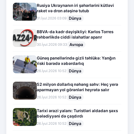
Rusiya Ukraynanın iri şəhərlərini kütləvi
raket və dron atəşinə tutub
Dünya
31.İyul.2026 03:09
BBVA-da kadr dəyişikliyi: Karlos Torres
rəhbərlikdə ciddi islahatlar aparır
Avropa
30.İyul.2026 09:33
Günəş panellərində gizli təhlükə: Yanğın
riski barədə xəbərdarlıq
Dünya
26.İyul.2026 10:52
52 milyon dollarlıq nəhəng səhv: Heç yerə
aparmayan yol görənləri heyrətə salır
Dünya
26.İyul.2026 10:52
Tarixi ərazi yalanı: Turistləri aldadan şəxs
bələdiyyəni də çaşdırdı
Dünya
26.İyul.2026 10:52