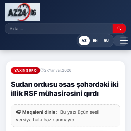
🔍
AZ
EN
RU
27.Yanvar.2026
YAXIN ŞƏRQ
Sudan ordusu əsas şəhərdəki iki
illik RSF mühasirəsini qırdı
🎧 Məqaləni dinlə:
Bu yazı üçün səsli
versiya hələ hazırlanmayıb.