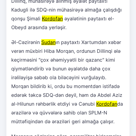
Dillinq, mühasirəyə alınmış əyalət paytaxtı
Kadugli ilə SDQ-nin mühasirəyə almağa çalışdığı
qonşu Şimali
Kordofan
əyalətinin paytaxtı el-
Obeyd arasında yerləşir.
Əl-Cəzirənin
Sudan
ın paytaxtı Xartumdan xəbər
verən müxbiri Hiba Morqan, ordunun Dillinqi ələ
keçirməsini "çox əhəmiyyətli bir qazanc" kimi
qiymətləndirib və bunun əyalətdə daha çox
irəliləyişə səbəb ola biləcəyini vurğulayıb.
Morqan bildirib ki, ordu bu momentdən istifadə
edərək təkcə SDQ-dən deyil, həm də Abdel Aziz
al-Hilunun rəhbərlik etdiyi və Cənubi
Kordofan
da
ərazilərə və qüvvələrə sahib olan SPLM-N
müttəfiqindən də əraziləri geri almağa çalışır.