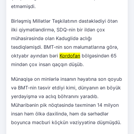
etməmişdi.
Birləşmiş Millətlər Təşkilatının dəstəklədiyi ötən
ilki qiymətləndirmə, SDQ-nin bir ildən çox
mühasirəsində olan Kaduglidə aclığı
təsdiqləmişdi. BMT-nin son məlumatlarına görə,
oktyabr ayından bəri
Kordofan
bölgəsindən 65
mindən çox insan qaçqın düşüb.
Münaqişə on minlərlə insanın həyatına son qoyub
və BMT-nin təsvir etdiyi kimi, dünyanın ən böyük
yerdəyişmə və aclıq böhranını yaradıb.
Müharibənin pik nöqtəsində təxminən 14 milyon
insan həm ölkə daxilində, həm də sərhədlər
boyunca məcburi köçkün vəziyyətinə düşmüşdü.