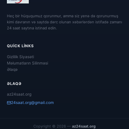
Heç bir hüququmuz qorunmur, amma siz yenə də qorunurmuş
kimi davranın və saytda dərc olunan xəbərlərdən istifadə zamanı
24 saat saytına istinad edin.
QUICK LINKS
Gizlilik Siyasəti
Məlumatların Silinməsi
Əlaqə
ƏLAQƏ
az24saat.org
24saat.org@gmail.com
Copyright © 2026 —
az24saat.org