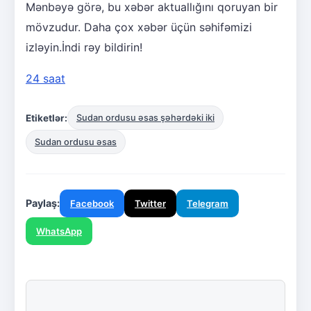
Mənbəyə görə, bu xəbər aktuallığını qoruyan bir
mövzudur. Daha çox xəbər üçün səhifəmizi
izləyin.İndi rəy bildirin!
24 saat
Etiketlər:
Sudan ordusu əsas şəhərdəki iki
Sudan ordusu əsas
Paylaş:
Facebook
Twitter
Telegram
WhatsApp