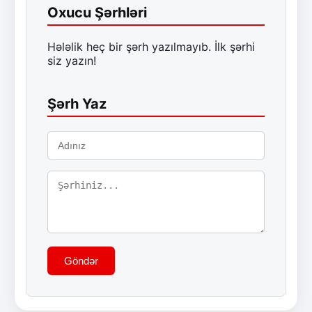
Oxucu Şərhləri
Hələlik heç bir şərh yazılmayıb. İlk şərhi
siz yazın!
Şərh Yaz
Göndər