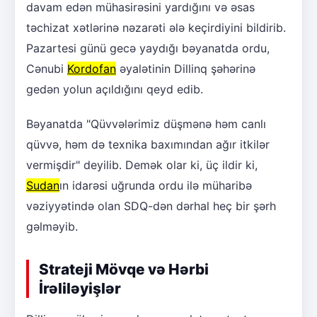
davam edən mühasirəsini yardığını və əsas
təchizat xətlərinə nəzarəti ələ keçirdiyini bildirib.
Pazartesi günü gecə yaydığı bəyanatda ordu,
Cənubi
Kordofan
əyalətinin Dillinq şəhərinə
gedən yolun açıldığını qeyd edib.
Bəyanatda "Qüvvələrimiz düşmənə həm canlı
qüvvə, həm də texnika baxımından ağır itkilər
vermişdir" deyilib. Demək olar ki, üç ildir ki,
Sudan
ın idarəsi uğrunda ordu ilə müharibə
vəziyyətində olan SDQ-dən dərhal heç bir şərh
gəlməyib.
Strateji Mövqe və Hərbi
İrəliləyişlər