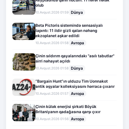
olub
Dünya
10.Avqust.2026 01:59
Beta Pictoris sistemində sensasiyalı
tapıntı: 11 ildir gizli qalan nəhəng
ekzoplanet aşkar edildi
Avropa
10.Avqust.2026 01:58
Çinin sıldırım qayalarındakı "asılı tabutlar"
sirri nəhayət açıldı
Dünya
10.Avqust.2026 01:58
“Bargain Hunt”ın ulduzu Tim Uonnakot
antik əşyalar kolleksiyasını hərraca çıxarır
Avropa
10.Avqust.2026 01:57
Çinin külək enerjisi şirkəti Böyük
Britaniyanın qadağasına qarşı çıxır
Avropa
10.Avqust.2026 01:56