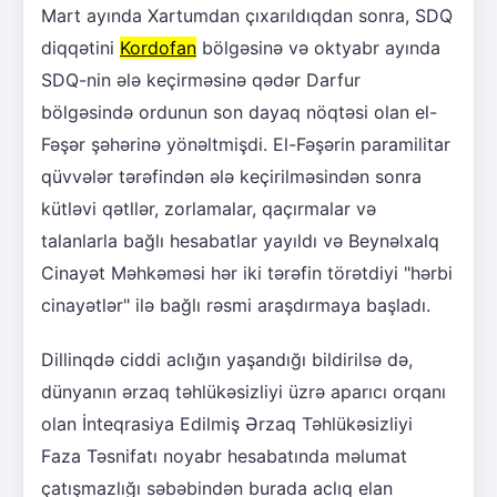
Mart ayında Xartumdan çıxarıldıqdan sonra, SDQ
diqqətini
Kordofan
bölgəsinə və oktyabr ayında
SDQ-nin ələ keçirməsinə qədər Darfur
bölgəsində ordunun son dayaq nöqtəsi olan el-
Fəşər şəhərinə yönəltmişdi. El-Fəşərin paramilitar
qüvvələr tərəfindən ələ keçirilməsindən sonra
kütləvi qətllər, zorlamalar, qaçırmalar və
talanlarla bağlı hesabatlar yayıldı və Beynəlxalq
Cinayət Məhkəməsi hər iki tərəfin törətdiyi "hərbi
cinayətlər" ilə bağlı rəsmi araşdırmaya başladı.
Dillinqdə ciddi aclığın yaşandığı bildirilsə də,
dünyanın ərzaq təhlükəsizliyi üzrə aparıcı orqanı
olan İnteqrasiya Edilmiş Ərzaq Təhlükəsizliyi
Faza Təsnifatı noyabr hesabatında məlumat
çatışmazlığı səbəbindən burada aclıq elan