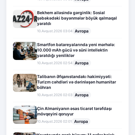
Bekhem ailəsində gərginlik: Sosial
şəbəkədəki bəyənmələr böyük qalmaqal
yaratdı
Avropa
10.Avqust.2026 03:04
Smartfon batareyalarında yeni mərhələ:
10.000 mAh gücü və süni intellektin
yaratdığı yeniliklər
Avropa
10.Avqust.2026 02:54
Talibanın Əfqanıstandakı hakimiyyəti:
Turizm cəhdləri və dərinləşən humanitar
böhran
Avropa
10.Avqust.2026 02:03
Çin Almaniyanın əsas ticarət tərəfdaşı
mövqeyini qoruyur
Avropa
10.Avqust.2026 02:01
Keyptaunda qanlı hücum: 11 nəfər həlak