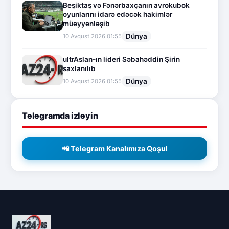
Beşiktaş və Fənərbaxçanın avrokubok
oyunlarını idarə edəcək hakimlər
müəyyənləşib
Dünya
10.Avqust.2026 01:55
ultrAslan-ın lideri Səbahəddin Şirin
saxlanılıb
Dünya
10.Avqust.2026 01:55
Telegramda izləyin
📲 Telegram Kanalımıza Qoşul