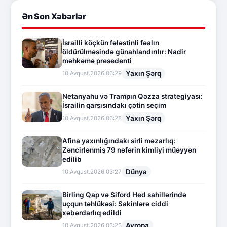
Ən Son Xəbərlər
İsrailli köçkün fələstinli fəalın
öldürülməsində günahlandırılır: Nadir
məhkəmə presedenti
Yaxın Şərq
10.Avqust.2026 06:29
Netanyahu və Trampın Qəzza strategiyası:
İsrailin qarşısındakı çətin seçim
Yaxın Şərq
10.Avqust.2026 06:28
Afina yaxınlığındakı sirli məzarlıq:
Zəncirlənmiş 79 nəfərin kimliyi müəyyən
edilib
Dünya
10.Avqust.2026 03:27
Birling Qap və Siford Hed sahillərində
uçqun təhlükəsi: Sakinlərə ciddi
xəbərdarlıq edildi
Avropa
10.Avqust.2026 03:23