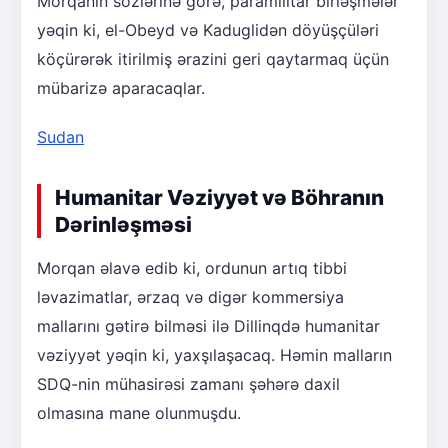
Morqanın sözlərinə görə, paramilitar birləşmələr
yəqin ki, el-Obeyd və Kaduglidən döyüşçüləri
köçürərək itirilmiş ərazini geri qaytarmaq üçün
mübarizə aparacaqlar.
Sudan
Humanitar Vəziyyət və Böhranın
Dərinləşməsi
Morqan əlavə edib ki, ordunun artıq tibbi
ləvazimatlar, ərzaq və digər kommersiya
mallarını gətirə bilməsi ilə Dillinqdə humanitar
vəziyyət yəqin ki, yaxşılaşacaq. Həmin malların
SDQ-nin mühasirəsi zamanı şəhərə daxil
olmasına mane olunmuşdu.