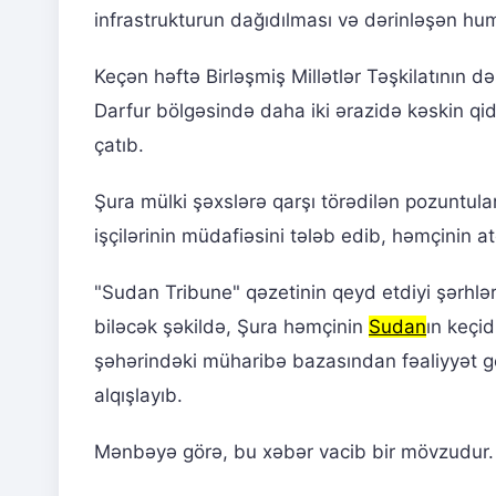
infrastrukturun dağıdılması və dərinləşən hu
Keçən həftə Birləşmiş Millətlər Təşkilatının d
Darfur bölgəsində daha iki ərazidə kəskin qid
çatıb.
Şura mülki şəxslərə qarşı törədilən pozuntula
işçilərinin müdafiəsini tələb edib, həmçinin a
"Sudan Tribune" qəzetinin qeyd etdiyi şərhlər
biləcək şəkildə, Şura həmçinin
Sudan
ın keçi
şəhərindəki müharibə bazasından fəaliyyət 
alqışlayıb.
Mənbəyə görə, bu xəbər vacib bir mövzudur. O