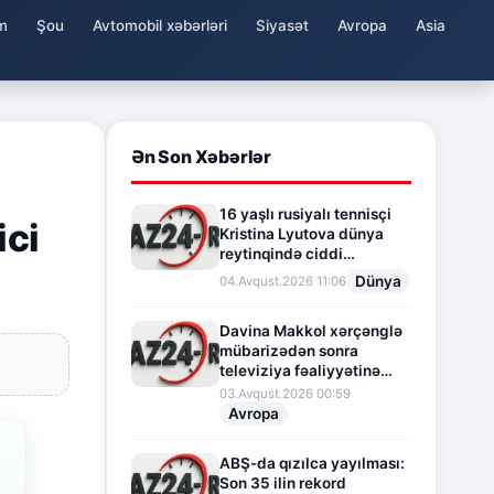
m
Şou
Avtomobil xəbərləri
Siyasət
Avropa
Asia
Ən Son Xəbərlər
16 yaşlı rusiyalı tennisçi
ici
Kristina Lyutova dünya
reytinqində ciddi
irəliləyişə imza atdı
Dünya
04.Avqust.2026 11:06
Davina Makkol xərçənglə
mübarizədən sonra
televiziya fəaliyyətinə
fasilə verir
03.Avqust.2026 00:59
Avropa
ABŞ-da qızılca yayılması:
Son 35 ilin rekord