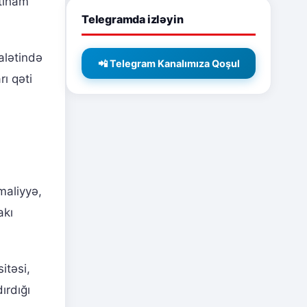
ttiham
Telegramda izləyin
alətində
📲 Telegram Kanalımıza Qoşul
ı qəti
maliyyə,
akı
itəsi,
ırdığı