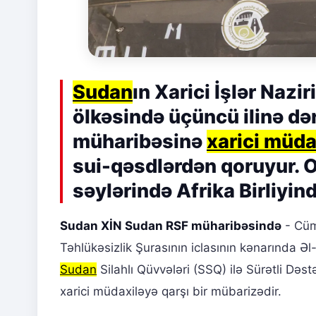
Sudan
ın Xarici İşlər Nazi
ölkəsində üçüncü ilinə d
müharibəsinə
xarici müda
sui-qəsdlərdən qoruyur. O,
səylərində Afrika Birliyin
Sudan XİN Sudan RSF müharibəsində
- Cüm
Təhlükəsizlik Şurasının iclasının kənarında Ə
Sudan
Silahlı Qüvvələri (SSQ) ilə Sürətli Də
xarici müdaxiləyə qarşı bir mübarizədir.