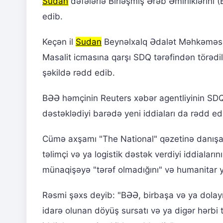
Sudan
dəfələrlə Birləşmiş Ərəb Əmirliklərini
edib.
Keçən il
Sudan
Beynəlxalq Ədalət Məhkəməsin
Masalit icmasına qarşı SDQ tərəfindən törədil
şəkildə rədd edib.
BƏƏ həmçinin Reuters xəbər agentliyinin SDQ 
dəstəklədiyi barədə yeni iddiaları da rədd ed
Cümə axşamı "The National" qəzetinə danışan 
təlimçi və ya logistik dəstək verdiyi iddiaların
münaqişəyə "tərəf olmadığını" və humanitar ya
Rəsmi şəxs deyib: "BƏƏ, birbaşa və ya dolayısı
idarə olunan döyüş sursatı və ya digər hərbi t