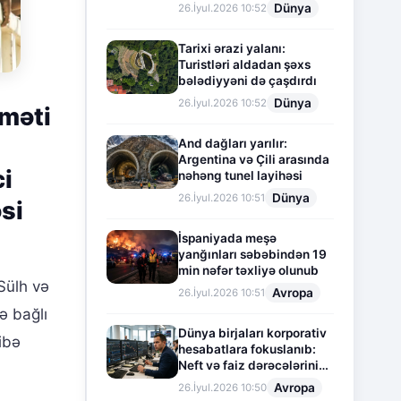
Dünya
26.İyul.2026 10:52
Tarixi ərazi yalanı:
Turistləri aldadan şəxs
bələdiyyəni də çaşdırdı
Dünya
26.İyul.2026 10:52
uməti
And dağları yarılır:
Argentina və Çili arasında
ci
nəhəng tunel layihəsi
Dünya
26.İyul.2026 10:51
si
İspaniyada meşə
yanğınları səbəbindən 19
min nəfər təxliyə olunub
Sülh və
Avropa
26.İyul.2026 10:51
ə bağlı
Dünya birjaları korporativ
ibə
hesabatlara fokuslanıb:
Neft və faiz dərəcələrinin
təsiri altında cari vəziyyət
Avropa
26.İyul.2026 10:50