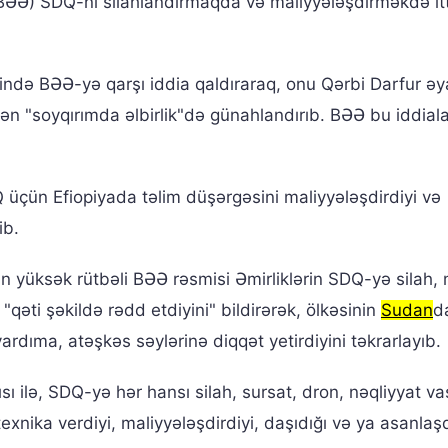
 (BƏƏ) SDQ-ni silahlandırmaqda və maliyyələşdirməkdə i
də BƏƏ-yə qarşı iddia qaldıraraq, onu Qərbi Darfur əy
ən "soyqırımda əlbirlik"də günahlandırıb. BƏƏ bu iddialar
üçün Efiopiyada təlim düşərgəsini maliyyələşdirdiyi və
ib.
yüksək rütbəli BƏƏ rəsmisi Əmirliklərin SDQ-yə silah, 
ı "qəti şəkildə rədd etdiyini" bildirərək, ölkəsinin
Sudan
d
rdıma, atəşkəs səylərinə diqqət yetirdiyini təkrarlayıb.
 ilə, SDQ-yə hər hansı silah, sursat, dron, nəqliyyat vas
exnika verdiyi, maliyyələşdirdiyi, daşıdığı və ya asanlaşd