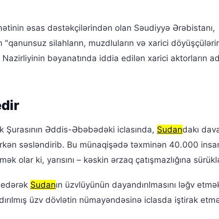
tinin əsas dəstəkçilərindən olan Səudiyyə Ərəbistanı,
 "qanunsuz silahların, muzdluların və xarici döyüşçüləri
 Nazirliyinin bəyanatında iddia edilən xarici aktorların ad
dir
ik Şurasının Əddis-Əbəbədəki iclasında,
Sudan
dakı da
rkən səsləndirib. Bu münaqişədə təxminən 40.000 insa
ək olar ki, yarısını – kəskin ərzaq çatışmazlığına sürükl
t edərək
Sudan
ın üzvlüyünün dayandırılmasını ləğv etmə
dırılmış üzv dövlətin nümayəndəsinə iclasda iştirak etmə