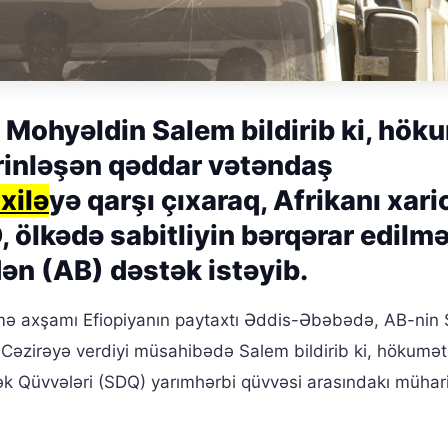
ri Mohyəldin Salem bildirib ki, hök
ərinləşən qəddar vətəndaş
xilə
yə qarşı çıxaraq, Afrikanı xari
 ölkədə sabitliyin bərqərar edilmə
dən (AB) dəstək istəyib.
ə axşamı Efiopiyanın paytaxtı Əddis-Əbəbədə, AB-nin 
l-Cəzirəyə verdiyi müsahibədə Salem bildirib ki, hökumət
stək Qüvvələri (SDQ) yarımhərbi qüvvəsi arasındakı mühar