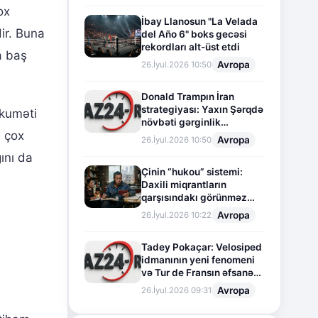
ox
İbay Llanosun "La Velada
ir. Buna
del Año 6" boks gecəsi
rekordları alt-üst etdi
a baş
Avropa
26.İyul.2026 10:50
Donald Trampın İran
strategiyası: Yaxın Şərqdə
kuməti
növbəti gərginlik
n çox
mərhələsi
Avropa
26.İyul.2026 10:50
ını da
Çinin “hukou” sistemi:
Daxili miqrantların
qarşısındakı görünməz
sədd
Avropa
26.İyul.2026 10:22
Tadey Pokaçar: Velosiped
idmanının yeni fenomeni
və Tur de Fransın əfsanəvi
səhifəsi
Avropa
26.İyul.2026 09:31