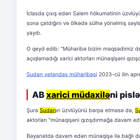
İclasda çıxış edən Salem hökumətinin üzvlüyü
sona çatdığını və ölkədə sülhə yönəlmiş səylə
yayıb.
O qeyd edib: "Müharibə bizim məqsədimiz deyil
açıqlamadığı xarici aktorları münaqişəni qızı
Sudan vətəndaş müharibəsi
2023-cü ilin apr
AB
xarici müdaxilə
ni pislə
Şura
Sudan
ın üzvlüyünü bərpa etməsə də,
S
aktorları "münaqişəni qızışdırmağa davam ed
Bəyanatda davam edən münaqişə ilə bağlı dərin