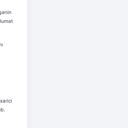
şənin
əlumat
nı
xarici
ıb.