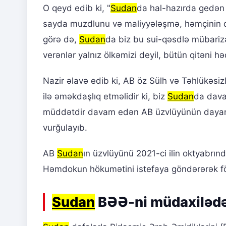
O qeyd edib ki, "
Sudan
da hal-hazırda gedə
sayda muzdlunu və maliyyələşmə, həmçinin qab
görə də,
Sudan
da biz bu sui-qəsdlə mübariz
verənlər yalnız ölkəmizi deyil, bütün qitəni həd
Nazir əlavə edib ki, AB öz Sülh və Təhlükəsizli
ilə əməkdaşlıq etməlidir ki, biz
Sudan
da davam
müddətdir davam edən AB üzvlüyünün dayandı
vurğulayıb.
AB
Sudan
ın üzvlüyünü 2021-ci ilin oktyabrın
Həmdokun hökumətini istefaya göndərərək fö
Sudan
BƏƏ-ni müdaxilədə 