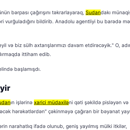
nün bərpası çağırışını təkrarlayaraq,
Sudan
dakı münaqi
ri vurğuladığını bildirib. Anadolu agentliyi bu barədə m
 və biz sülh axtarışlarımızı davam etdirəcəyik." O, adı
şdırmaqda ittiham edib.
elində başlamışdı.
yir
udan
ın işlərinə
xarici müdaxilə
ni qəti şəkildə pisləyən və 
əcək hərəkətlərdən" çəkinməyə çağıran bir bəyanat yay
 narahatlıq ifadə olunub, geniş yayılmış mülki itkilər,