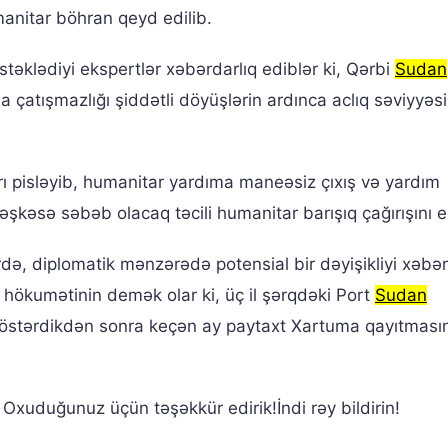
manitar böhran qeyd edilib.
əstəklədiyi ekspertlər xəbərdarlıq ediblər ki, Qərbi
Sudan
a çatışmazlığı şiddətli döyüşlərin ardınca aclıq səviyyəs
rı pisləyib, humanitar yardıma maneəsiz çıxış və yardım
təşkəsə səbəb olacaq təcili humanitar barışıq çağırışını e
də, diplomatik mənzərədə potensial bir dəyişikliyi xəbər
d hökumətinin demək olar ki, üç il şərqdəki Port
Sudan
göstərdikdən sonra keçən ay paytaxt Xartuma qayıtmasın
xuduğunuz üçün təşəkkür edirik!İndi rəy bildirin!