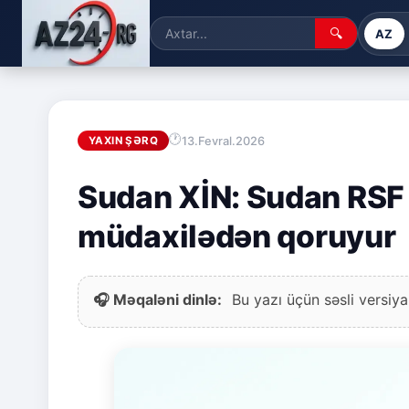
🔍
AZ
13.Fevral.2026
YAXIN ŞƏRQ
Sudan XİN: Sudan RSF 
müdaxilədən qoruyur
🎧 Məqaləni dinlə:
Bu yazı üçün səsli versiya