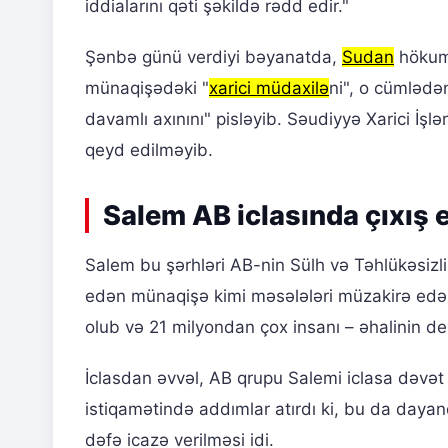
iddialarını qəti şəkildə rədd edir."
Şənbə günü verdiyi bəyanatda,
Sudan
hökumə
münaqişədəki "
xarici müdaxilə
ni", o cümlədən
davamlı axınını" pisləyib. Səudiyyə Xarici İşlər
qeyd edilməyib.
Salem AB iclasında çıxış e
Salem bu şərhləri AB-nin Sülh və Təhlükəsizl
edən münaqişə kimi məsələləri müzakirə edə
olub və 21 milyondan çox insanı – əhalinin dem
İclasdan əvvəl, AB qrupu Salemi iclasa dəvə
istiqamətində addımlar atırdı ki, bu da dayan
dəfə icazə verilməsi idi.