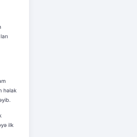
n
ları
vam
n həlak
əyib.
k
yə ilk