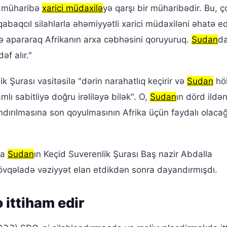
n müharibə
xarici müdaxilə
yə qarşı bir müharibədir. Bu, ç
aqcıl silahlarla əhəmiyyətli xarici müdaxiləni əhatə ed
ə apararaq Afrikanın arxa cəbhəsini qoruyuruq.
Sudan
d
əf alır."
k Şurası vasitəsilə "dərin narahatlıq keçirir və
Sudan
hö
lı sabitliyə doğru irəliləyə bilək". O,
Sudan
ın dörd ildə
rılmasına son qoyulmasının Afrika üçün faydalı olacağ
da
Sudan
ın Keçid Suverenlik Şurası Baş nazir Abdalla
vqəladə vəziyyət elan etdikdən sonra dayandırmışdı.
ittiham edir