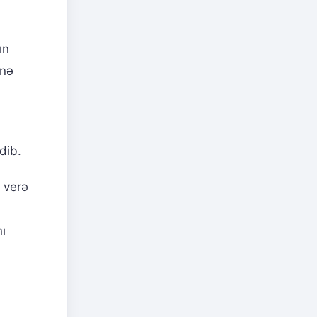
ın
inə
dib.
 verə
ı