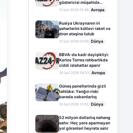
göstəricisi müşahidə
olunur
Avropa
31.İyul.2026 05:46
Rusiya Ukraynanın iri
şəhərlərini kütləvi raket və
dron atəşinə tutub
Dünya
31.İyul.2026 03:09
BBVA-da kadr dəyişikliyi:
Karlos Torres rəhbərlikdə
ciddi islahatlar aparır
Avropa
30.İyul.2026 09:33
Günəş panellərində gizli
təhlükə: Yanğın riski
barədə xəbərdarlıq
Dünya
26.İyul.2026 10:52
52 milyon dollarlıq nəhəng
səhv: Heç yerə aparmayan
yol görənləri heyrətə salır