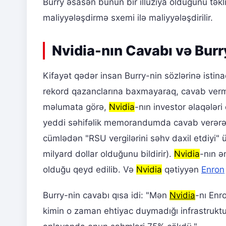
Burry əsasən bunun bir illüziya olduğunu təklif
maliyyələşdirmə sxemi ilə maliyyələşdirilir.
Nvidia-nın Cavabı və Burr
Kifayət qədər insan Burry-nin sözlərinə istin
rekord qazanclarına baxmayaraq, cavab vermə
məlumata görə,
Nvidia
-nın investor əlaqələri
yeddi səhifəlik memorandumda cavab verərək,
cümlədən "RSU vergilərini səhv daxil etdiyi" 
milyard dollar olduğunu bildirir).
Nvidia
-nın ə
olduğu qeyd edilib. Və
Nvidia
qətiyyən
Enron
Burry-nin cavabı qısa idi: "Mən
Nvidia
-nı En
kimin o zaman ehtiyac duymadığı infrastrukt