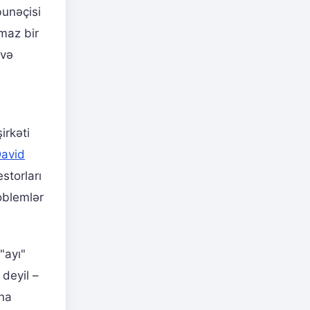
bunəçisi
lmaz bir
 və
irkəti
avid
estorları
roblemlər
"ayı"
deyil –
na