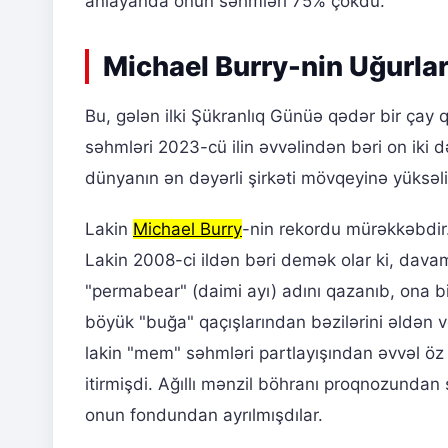
anlayanda onun səhmləri 75% çökdü."
Michael Burry-nin Uğurlar
Bu, gələn ilki Şükranlıq Günüə qədər bir çay q
səhmləri 2023-cü ilin əvvəlindən bəri on iki də
dünyanın ən dəyərli şirkəti mövqeyinə yüksəli
Lakin
Michael Burry
-nin rekordu mürəkkəbdir.
Lakin 2008-ci ildən bəri demək olar ki, davam
"permabear" (daimi ayı) adını qazanıb, ona bir
böyük "buğa" qaçışlarından bəzilərini əldən v
lakin "mem" səhmləri partlayışından əvvəl öz p
itirmişdi. Ağıllı mənzil böhranı proqnozundan
onun fondundan ayrılmışdılar.