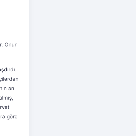
ır. Onun
şdırdı.
çilərdən
nin ən
almış,
rvət
ərə görə