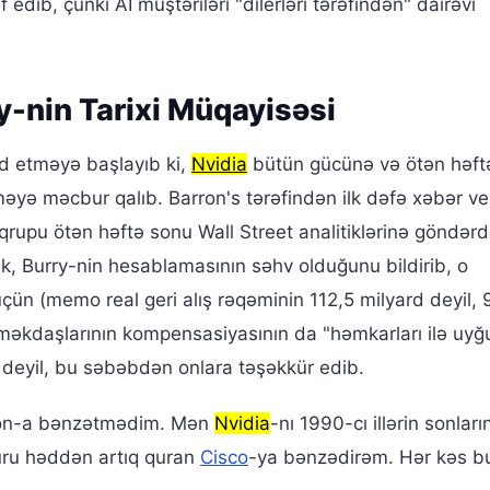
 edib, çünki AI müştəriləri "dilerləri tərəfindən" dairəvi
y-nin Tarixi Müqayisəsi
ad etməyə başlayıb ki,
Nvidia
bütün gücünə və ötən həft
yə məcbur qalıb. Barron's tərəfindən ilk dəfə xəbər ver
 qrupu ötən həftə sonu Wall Street analitiklərinə göndərd
 Burry-nin hesablamasının səhv olduğunu bildirib, o
üçün (memo real geri alış rəqəminin 112,5 milyard deyil, 
məkdaşlarının kompensasiyasının da "həmkarları ilə uyğ
deyil, bu səbəbdən onlara təşəkkür edib.
ron-a bənzətmədim. Mən
Nvidia
-nı 1990-cı illərin sonlar
uru həddən artıq quran
Cisco
-ya bənzədirəm. Hər kəs b