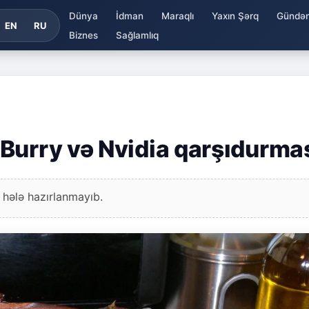
Dünya
İdman
Maraqlı
Yaxın Şərq
Gündə
EN
RU
Biznes
Sağlamlıq
Burry və Nvidia qarşıdurma
 hələ hazırlanmayıb.