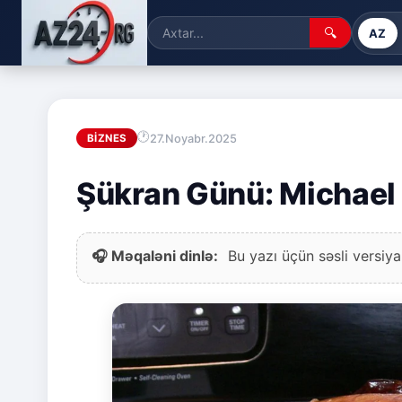
🔍
AZ
27.Noyabr.2025
BIZNES
Şükran Günü: Michael 
🎧 Məqaləni dinlə:
Bu yazı üçün səsli versiya