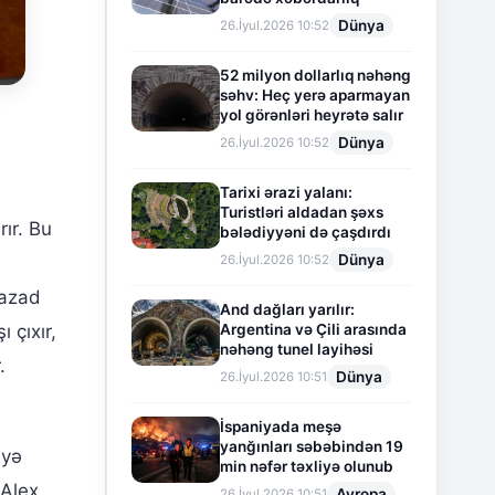
Dünya
26.İyul.2026 10:52
52 milyon dollarlıq nəhəng
səhv: Heç yerə aparmayan
yol görənləri heyrətə salır
Dünya
26.İyul.2026 10:52
Tarixi ərazi yalanı:
Turistləri aldadan şəxs
ır. Bu
bələdiyyəni də çaşdırdı
Dünya
26.İyul.2026 10:52
 azad
And dağları yarılır:
Argentina və Çili arasında
 çıxır,
nəhəng tunel layihəsi
.
Dünya
26.İyul.2026 10:51
İspaniyada meşə
yanğınları səbəbindən 19
əyə
min nəfər təxliyə olunub
 Alex
Avropa
26.İyul.2026 10:51