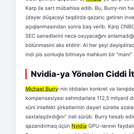
Karp ilə sərt mübahisə edib. Bu, Burry-nin hər
(dəyər düşəcəyi təqdirdə qazanc gətirən inves
açıqlanmasından sonra baş verib. Karp CNBC-d
SEC sənədlərini necə oxuyacağını anlamadığı
bölünməsini əks etdirir: AI hər şeyi dəyişdir
indi pis sonluqla bitməyə məhkum bir "mani"
Nvidia-ya Yönələn Ciddi İt
Michael Burry
-nin iddiaları konkret və tənqide
kompensasiyası səhmdarlara 112,5 milyard doll
süni intellekt şirkətlərinin dəyəri sürətlə aza
saxtalaşdırdığını" irəli sürüb. Burry hesab edir
qazandırmaq üçün
Nvidia
GPU-larının faydalı