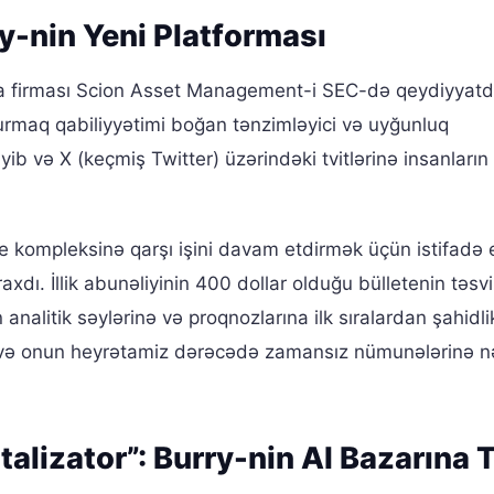
y-nin Yeni Platforması
ya firması Scion Asset Management-i SEC-də qeydiyyat
qurmaq qabiliyyətimi boğan tənzimləyici və uyğunluq
b və X (keçmiş Twitter) üzərindəki tvitlərinə insanların
e kompleksinə qarşı işini davam etdirmək üçün istifadə e
ı. İllik abunəliyinin 400 dollar olduğu bülletenin təsvir
analitik səylərinə və proqnozlarına ilk sıralardan şahidli
ə və onun heyrətamiz dərəcədə zamansız nümunələrinə n
alizator”: Burry-nin AI Bazarına T