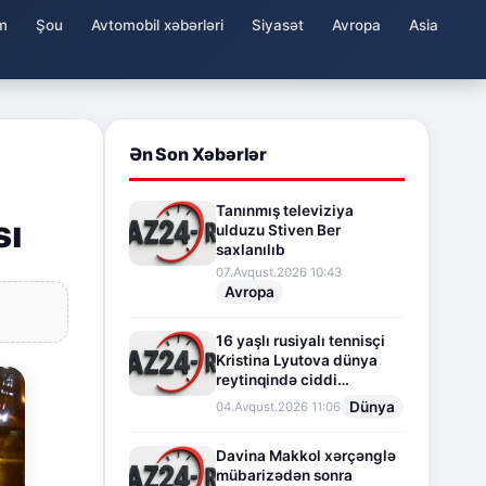
m
Şou
Avtomobil xəbərləri
Siyasət
Avropa
Asia
Ən Son Xəbərlər
Tanınmış televiziya
sı
ulduzu Stiven Ber
saxlanılıb
07.Avqust.2026 10:43
Avropa
16 yaşlı rusiyalı tennisçi
Kristina Lyutova dünya
reytinqində ciddi
irəliləyişə imza atdı
Dünya
04.Avqust.2026 11:06
Davina Makkol xərçənglə
mübarizədən sonra