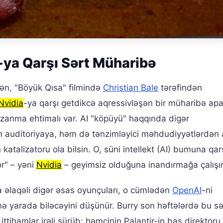
-ya Qarşı Sərt Müharibə
kən, "Böyük Qısa" filmində
Christian Bale
tərəfindən
Nvidia
-ya qarşı getdikcə aqressivləşən bir müharibə apar
azanma ehtimalı var. AI "köpüyü" haqqında digər
həm auditoriyaya, həm də tənzimləyici məhdudiyyətlərdən
atalizatoru ola bilsin. O, süni intellekt (AI) bumuna qarşı
or" – yəni
Nvidia
– geyimsiz olduğuna inandırmağa çalışır
a əlaqəli digər əsas oyunçuları, o cümlədən
OpenAI
-ni
hə yarada biləcəyini düşünür. Burry son həftələrdə bu s
 ittihamlar irəli sürüb; həmçinin Palantir-in baş direktoru