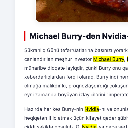
Michael Burry-dən Nvidia
Şükranlıq Günü təfərrüatlarına başınızı yorar
canlandırılan məşhur investor
Michael Burry
,
müharibə diqqətə layiqdir, çünki Burry onu q
xəbərdarlıqlardan fərqli olaraq, Burry indi 
olmağa malikdir ki, proqnozlaşdırdığı çöküşün k
eyni zamanda böyüyən izləyicilərini "imperat
Hazırda hər kəs Burry-nin
Nvidia
-nı və onunl
həqiqətən iflic etmək üçün kifayət qədər şüb
ciddi şəkildə qoşulub. O,
Nvidia
-ya qarşı sərt