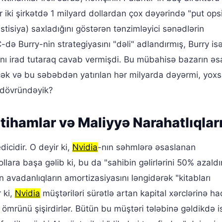
 iki şirkətdə 1 milyard dollardan çox dəyərində "put opsi
tisiya) saxladığını göstərən tənzimləyici sənədlərin
ə Burry-nin strategiyasını "dəli" adlandırmış, Burry is
nı irad tutaraq cavab vermişdi. Bu mübahisə bazarın əs
əcək və bu səbəbdən yatırılan hər milyarda dəyərmi, yoxs
 dövründəyik?
tihamlar və Maliyyə Narahatlıqlar
dicidir. O deyir ki,
Nvidia
-nın səhmlərə əsaslanan
ara başa gəlib ki, bu da "sahibin gəlirlərini 50% azaldır
lan avadanlıqların amortizasiyasını ləngidərək "kitabları
 ki,
Nvidia
müştəriləri sürətlə artan kapital xərclərinə h
 ömrünü şişirdirlər. Bütün bu müştəri tələbinə gəldikdə i