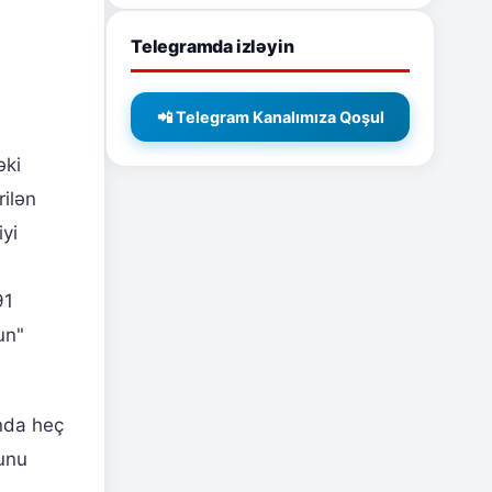
Telegramda izləyin
📲 Telegram Kanalımıza Qoşul
əki
ilən
iyi
91
un"
ında heç
unu