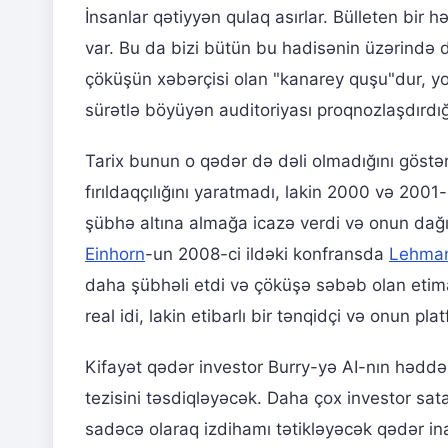
İnsanlar qətiyyən qulaq asırlar. Bülleten bir
var. Bu da bizi bütün bu hadisənin üzərində d
çöküşün xəbərçisi olan "kanarey quşu"dur, yox
sürətlə böyüyən auditoriyası proqnozlaşdırdığı
Tarix bunun o qədər də dəli olmadığını göstə
fırıldaqçılığını yaratmadı, lakin 2000 və 2001-c
şübhə altına almağa icazə verdi və onun dağ
Einhorn
-un 2008-ci ildəki konfransda
Lehman
daha şübhəli etdi və çöküşə səbəb olan etimad 
real idi, lakin etibarlı bir tənqidçi və onun 
Kifayət qədər investor Burry-yə AI-nın həddə
tezisini təsdiqləyəcək. Daha çox investor sat
sadəcə olaraq izdihamı tətikləyəcək qədər ina