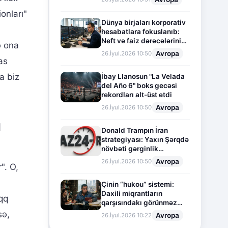
onları"
Dünya birjaları korporativ
hesabatlara fokuslanıb:
Neft və faiz dərəcələrinin
ə ona
təsiri altında cari vəziyyət
Avropa
26.İyul.2026 10:50
as
a biz
İbay Llanosun "La Velada
del Año 6" boks gecəsi
rekordları alt-üst etdi
Avropa
26.İyul.2026 10:50
ı
Donald Trampın İran
strategiyası: Yaxın Şərqdə
növbəti gərginlik
mərhələsi
Avropa
26.İyul.2026 10:50
". O,
Çinin “hukou” sistemi:
Daxili miqrantların
aqq
qarşısındakı görünməz
sədd
sə,
Avropa
26.İyul.2026 10:22