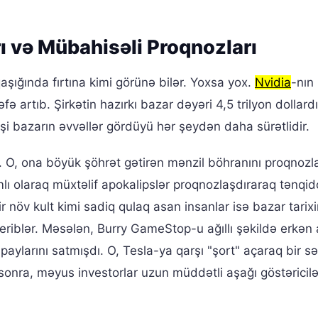
ı və Mübahisəli Proqnozları
aşığında fırtına kimi görünə bilər. Yoxsa yox.
Nvidia
-nın
fə artıb. Şirkətin hazırkı bazar dəyəri 4,5 trilyon dollard
şi bazarın əvvəllər gördüyü hər şeydən daha sürətlidir.
 O, ona böyük şöhrət gətirən mənzil böhranını proqnozla
lı olaraq müxtəlif apokalipslər proqnozlaşdıraraq tənqid
 növ kult kimi sadiq qulaq asan insanlar isə bazar tarixi
eriblər. Məsələn, Burry GameStop-u ağıllı şəkildə erkən 
aylarını satmışdı. O, Tesla-ya qarşı "şort" açaraq bir sə
 sonra, məyus investorlar uzun müddətli aşağı göstəricil