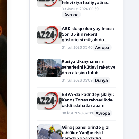
televiziya fəaliyyətinə
fasilə verir
03.Avqust.2026 00:59
Avropa
ABŞ-da qızılca yayılması:
Son 35 ilin rekord
göstəricisi müşahidə
olunur
Avropa
31.İyul.2026 05:46
Rusiya Ukraynanın iri
şəhərlərini kütləvi raket və
dron atəşinə tutub
Dünya
31.İyul.2026 03:09
BBVA-da kadr dəyişikliyi:
Karlos Torres rəhbərlikdə
ciddi islahatlar aparır
Avropa
30.İyul.2026 09:33
Günəş panellərində gizli
təhlükə: Yanğın riski
barədə xəbərdarlıq