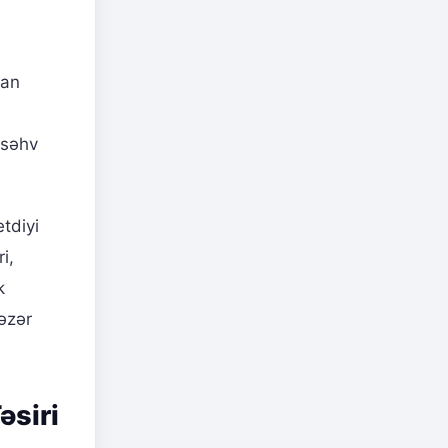
dan
 səhv
tdiyi
i,
k
əzər
əsiri