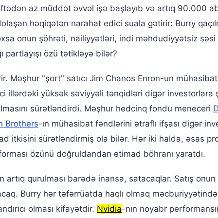
 həftədən az müddət əvvəl işə başlayıb və artıq 90.000 a
olaşan həqiqətən narahat edici suala gətirir: Burry qaçı
sa onun şöhrəti, nailiyyətləri, indi məhdudiyyətsiz səsi
 partlayışı özü tətikləyə bilər?
rir. Məşhur "şort" satıcı Jim Chanos Enron-un mühasibat
i illərdəki yüksək səviyyəli tənqidləri digər investorlara ş
ılmasını sürətləndirdi. Məşhur hedcinq fondu meneceri
D
 Brothers
-ın mühasibat fəndlərini ətraflı ifşası digər inv
itkisini sürətləndirmiş ola bilər. Hər iki halda, əsas p
platforması özünü doğruldandan etimad böhranı yaratdı.
n artıq qurulması barədə inansa, satacaqlar. Satış onun 
acaq. Burry hər təfərrüatda haqlı olmaq məcburiyyətində 
ndırıcı olması kifayətdir.
Nvidia
-nın noyabr performansı