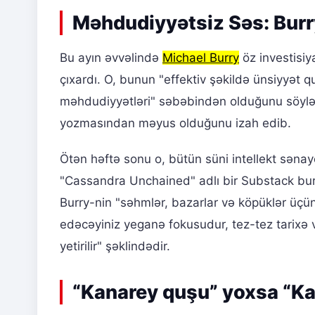
Məhdudiyyətsiz Səs: Burr
Bu ayın əvvəlində
Michael Burry
öz investisi
çıxardı. O, bunun "effektiv şəkildə ünsiyyət 
məhdudiyyətləri" səbəbindən olduğunu söyləyi
yozmasından məyus olduğunu izah edib.
Ötən həftə sonu o, bütün süni intellekt sənay
"Cassandra Unchained" adlı bir Substack buraxd
Burry-nin "səhmlər, bazarlar və köpüklər üçün 
edəcəyiniz yeganə fokusudur, tez-tez tarix
yetirilir" şəklindədir.
“Kanarey quşu” yoxsa “Kat