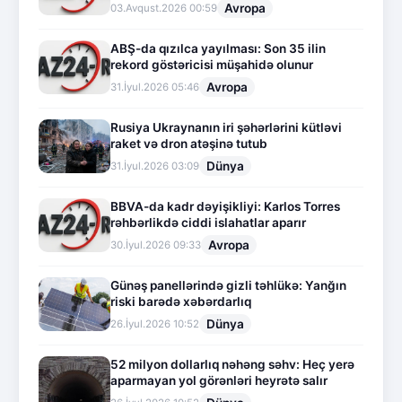
Avropa
03.Avqust.2026 00:59
ABŞ-da qızılca yayılması: Son 35 ilin
rekord göstəricisi müşahidə olunur
Avropa
31.İyul.2026 05:46
Rusiya Ukraynanın iri şəhərlərini kütləvi
raket və dron atəşinə tutub
Dünya
31.İyul.2026 03:09
BBVA-da kadr dəyişikliyi: Karlos Torres
rəhbərlikdə ciddi islahatlar aparır
Avropa
30.İyul.2026 09:33
Günəş panellərində gizli təhlükə: Yanğın
riski barədə xəbərdarlıq
Dünya
26.İyul.2026 10:52
52 milyon dollarlıq nəhəng səhv: Heç yerə
aparmayan yol görənləri heyrətə salır