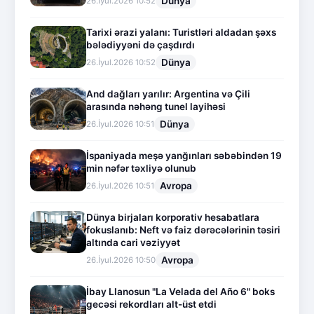
Dünya
26.İyul.2026 10:52
Tarixi ərazi yalanı: Turistləri aldadan şəxs
bələdiyyəni də çaşdırdı
Dünya
26.İyul.2026 10:52
And dağları yarılır: Argentina və Çili
arasında nəhəng tunel layihəsi
Dünya
26.İyul.2026 10:51
İspaniyada meşə yanğınları səbəbindən 19
min nəfər təxliyə olunub
Avropa
26.İyul.2026 10:51
Dünya birjaları korporativ hesabatlara
fokuslanıb: Neft və faiz dərəcələrinin təsiri
altında cari vəziyyət
Avropa
26.İyul.2026 10:50
İbay Llanosun "La Velada del Año 6" boks
gecəsi rekordları alt-üst etdi