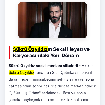
Şükrü Özyıldız
ın Şəxsi Həyatı və
Karyerasındakı Yeni Dönəm
Şükrü Özyıldız sosial medianı silkələdi
- Aktror
Şükrü Özyıldız
fenomen Sibil Çetinkaya ilə iki il
davam edən münasibətinin səkkiz ay əvvəl sona
çatmasından sonra hazırda diqqət mərkəzindədir.
O, "Kuruluş Orhan" serialındakı ifası və sosial
şəbəkə paylaşımları ilə adını tez-tez hallandırır.