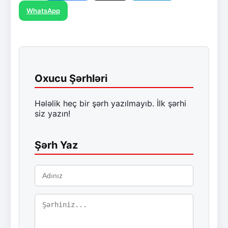
WhatsApp
Oxucu Şərhləri
Hələlik heç bir şərh yazılmayıb. İlk şərhi
siz yazın!
Şərh Yaz