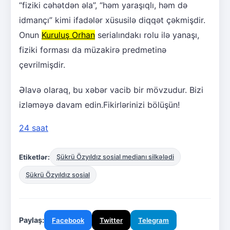
“fiziki cəhətdən əla”, “həm yaraşıqlı, həm də
idmançı” kimi ifadələr xüsusilə diqqət çəkmişdir.
Onun
Kuruluş Orhan
serialındakı rolu ilə yanaşı,
fiziki forması da müzakirə predmetinə
çevrilmişdir.
Əlavə olaraq, bu xəbər vacib bir mövzudur. Bizi
izləməyə davam edin.Fikirlərinizi bölüşün!
24 saat
Etiketlər:
Şükrü Özyıldız sosial medianı silkələdi
Şükrü Özyıldız sosial
Paylaş:
Facebook
Twitter
Telegram