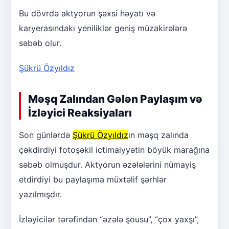
Bu dövrdə aktyorun şəxsi həyatı və
karyerasındakı yeniliklər geniş müzakirələrə
səbəb olur.
Şükrü Özyıldız
Məşq Zalından Gələn Paylaşım və
İzləyici Reaksiyaları
Son günlərdə
Şükrü Özyıldız
ın məşq zalında
çəkdirdiyi fotoşəkil ictimaiyyətin böyük marağına
səbəb olmuşdur. Aktyorun əzələlərini nümayiş
etdirdiyi bu paylaşıma müxtəlif şərhlər
yazılmışdır.
İzləyicilər tərəfindən “əzələ şousu”, “çox yaxşı”,