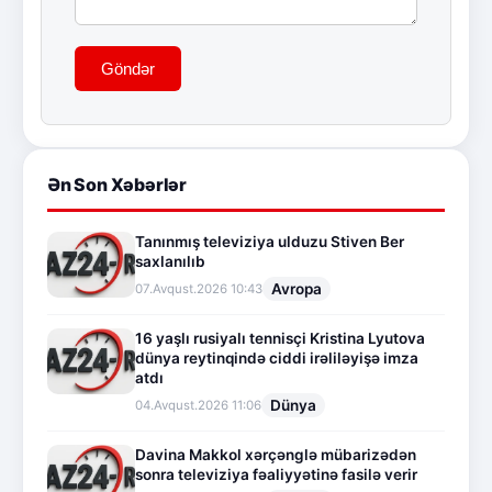
Göndər
Ən Son Xəbərlər
Tanınmış televiziya ulduzu Stiven Ber
saxlanılıb
Avropa
07.Avqust.2026 10:43
16 yaşlı rusiyalı tennisçi Kristina Lyutova
dünya reytinqində ciddi irəliləyişə imza
atdı
Dünya
04.Avqust.2026 11:06
Davina Makkol xərçənglə mübarizədən
sonra televiziya fəaliyyətinə fasilə verir