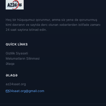
Heç bir hüququmuz qorunmur, amma siz yenə də qorunurmuş
kimi davranın və saytda dərc olunan xəbərlərdən istifadə zamanı
24 saat saytına istinad edin.
QUICK LINKS
Gizlilik Siyasəti
Məlumatların Silinməsi
Əlaqə
ƏLAQƏ
az24saat.org
24saat.org@gmail.com