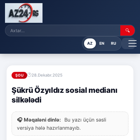
🔍
AZ
EN
RU
28.Dekabr.2025
ŞOU
Şükrü Özyıldız sosial medianı
silkələdi
🎧 Məqaləni dinlə:
Bu yazı üçün səsli
versiya hələ hazırlanmayıb.