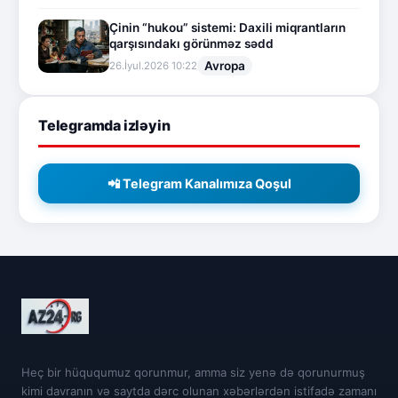
Çinin “hukou” sistemi: Daxili miqrantların
qarşısındakı görünməz sədd
Avropa
26.İyul.2026 10:22
Telegramda izləyin
📲 Telegram Kanalımıza Qoşul
Heç bir hüququmuz qorunmur, amma siz yenə də qorunurmuş
kimi davranın və saytda dərc olunan xəbərlərdən istifadə zamanı