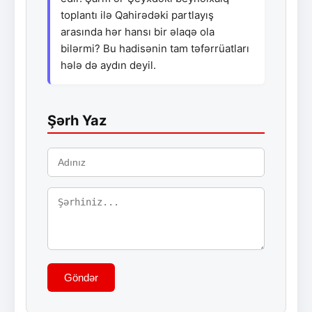
toplantı ilə Qahirədəki partlayış
arasında hər hansı bir əlaqə ola
bilərmi? Bu hadisənin tam təfərrüatları
hələ də aydın deyil.
Şərh Yaz
Göndər