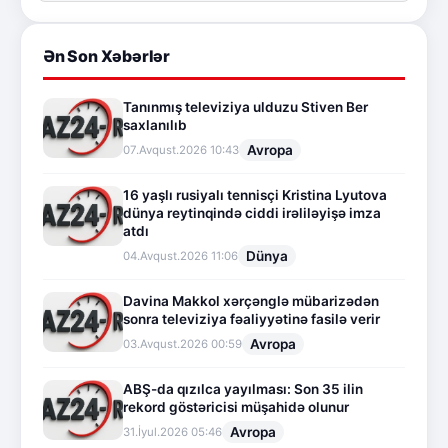
Ən Son Xəbərlər
Tanınmış televiziya ulduzu Stiven Ber
saxlanılıb
Avropa
07.Avqust.2026 10:43
16 yaşlı rusiyalı tennisçi Kristina Lyutova
dünya reytinqində ciddi irəliləyişə imza
atdı
Dünya
04.Avqust.2026 11:06
Davina Makkol xərçənglə mübarizədən
sonra televiziya fəaliyyətinə fasilə verir
Avropa
03.Avqust.2026 00:59
ABŞ-da qızılca yayılması: Son 35 ilin
rekord göstəricisi müşahidə olunur
Avropa
31.İyul.2026 05:46