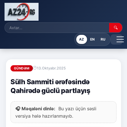
🔍
AZ
EN
RU
13.Oktyabr.2025
GÜNDƏM
Sülh Sammiti ərəfəsində
Qahirədə güclü partlayış
🎧 Məqaləni dinlə:
Bu yazı üçün səsli
versiya hələ hazırlanmayıb.