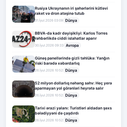
Rusiya Ukraynanın iri şəhərlərini kütləvi
raket və dron atəşinə tutub
Dünya
31.İyul.2026 03:09
BBVA-da kadr dəyişikliyi: Karlos Torres
rəhbərlikdə ciddi islahatlar aparır
Avropa
30.İyul.2026 09:33
Günəş panellərində gizli təhlükə: Yanğın
riski barədə xəbərdarlıq
Dünya
26.İyul.2026 10:52
52 milyon dollarlıq nəhəng səhv: Heç yerə
aparmayan yol görənləri heyrətə salır
Dünya
26.İyul.2026 10:52
Tarixi ərazi yalanı: Turistləri aldadan şəxs
bələdiyyəni də çaşdırdı
Dünya
26.İyul.2026 10:52