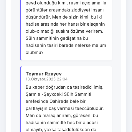
qeyd olunduğu kimi, rəsmi açıqlama ilə
görüntülər arasındakı ziddiyyət insanı
düşündürür. Mən də sizin kimi, bu iki
hadisə arasında hər hansı bir əlaqənin
olub-olmadığı sualını özümə verirəm.
Sülh sammitinin gedişatına bu
hadisənin təsiri barədə nələrsə məlum
olubmu?
Teymur Rzayev
13.Oktyabr.2025 22:04
Bu xəbər doğrudan da təsiredici imiş.
Şarm əl-Şeyxdəki Sülh Sammiti
ərəfəsində Qahirədə belə bir
partlayışın baş verməsi təəccüblüdür.
Mən də maraqlanıram, görəsən, bu
hadisənin sammitlə heç bir əlaqəsi
olmayıb, yoxsa təsadüfülükdən də