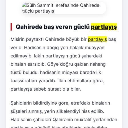
Qahirədə baş verən güclü
partlayış
Misirin paytaxtı Qahirədə böyük bir
partlayış
baş
verib. Hadisənin dəqiq yeri hələlik müəyyən
edilməyib, lakin partlayışın gücü şəhərdəki
binaları sarsıdıb. Göyə doğru qalxan nəhəng
tüstü buludu, hadisənin miqyası barədə ilk
təəssüratları yaradıb. İlkin ehtimallara görə,
partlayışa səbəb sursat ola bilər.
Şahidlərin bildirdiyinə görə, ətrafdakı binaların
şüşələri sınmış, yerin silkələndiyi hiss edilib.
Hadisənin şahidləri Qahirənin müxtəlif yerlərindən
partlayışın gücünü hiss etdiklərini söyləyiblər.