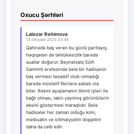
Oxucu Şərhləri
Laləzar Rəhimova
13.Oktyabr.2025 23:44
Qahirədə baş verən bu güclü partlayış,
həqiqətən də təhlükəsizlik barədə
suallar doğurur. Beynəlxalq Sülh
Sammiti ərəfəsində belə bir hadisənin
baş verməsi təsadüf olub-olmadığı
barədə müxtəlif fikirlərə səbəb ola
bilər. Rəsmi açıqlamanın tikinti işləri ilə
bağlı olması, lakin yayılmış görüntülərin
əksini göstərməsi maraqlıdır. Belə
hadisələr hər zaman olduğu kimi,
mətbuatın və ictimaiyyətin diqqətini
daha da cəlb edir.