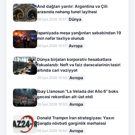
And dağları yarılır: Argentina və Çili
arasında nəhəng tunel layihəsi
Dünya
26.İyul.2026 10:51
İspaniyada meşə yanğınları səbəbindən 19
min nəfər təxliyə olunub
Avropa
26.İyul.2026 10:51
Dünya birjaları korporativ hesabatlara
fokuslanıb: Neft və faiz dərəcələrinin təsiri
altında cari vəziyyət
Avropa
26.İyul.2026 10:50
İbay Llanosun "La Velada del Año 6" boks
gecəsi rekordları alt-üst etdi
Avropa
26.İyul.2026 10:50
Donald Trampın İran strategiyası: Yaxın
Şərqdə növbəti gərginlik mərhələsi
Avropa
26.İyul.2026 10:50