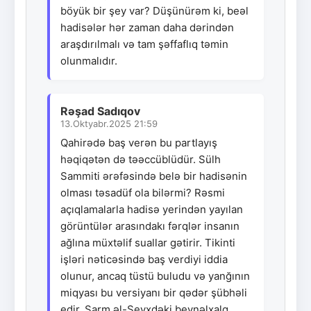
böyük bir şey var? Düşünürəm ki, beəl
hadisələr hər zaman daha dərindən
araşdırılmalı və tam şəffaflıq təmin
olunmalıdır.
Rəşad Sadıqov
13.Oktyabr.2025 21:59
Qahirədə baş verən bu partlayış
həqiqətən də təəccüblüdür. Sülh
Sammiti ərəfəsində belə bir hadisənin
olması təsadüf ola bilərmi? Rəsmi
açıqlamalarla hadisə yerindən yayılan
görüntülər arasındakı fərqlər insanın
ağlına müxtəlif suallar gətirir. Tikinti
işləri nəticəsində baş verdiyi iddia
olunur, ancaq tüstü buludu və yanğının
miqyası bu versiyanı bir qədər şübhəli
edir. Şarm əl-Şeyxdəki beynəlxalq