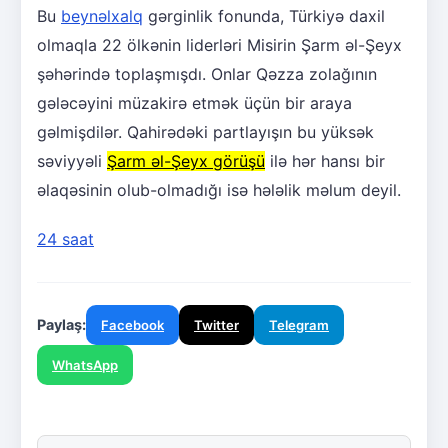
Bu
beynəlxalq
gərginlik fonunda, Türkiyə daxil
olmaqla 22 ölkənin liderləri Misirin Şarm əl-Şeyx
şəhərində toplaşmışdı. Onlar Qəzza zolağının
gələcəyini müzakirə etmək üçün bir araya
gəlmişdilər. Qahirədəki partlayışın bu yüksək
səviyyəli
Şarm əl-Şeyx görüşü
ilə hər hansı bir
əlaqəsinin olub-olmadığı isə hələlik məlum deyil.
24 saat
Paylaş:
Facebook
Twitter
Telegram
WhatsApp