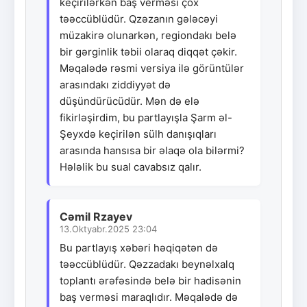
keçirilərkən baş verməsi çox
təəccüblüdür. Qzəzanın gələcəyi
müzakirə olunarkən, regiondakı belə
bir gərginlik təbii olaraq diqqət çəkir.
Məqalədə rəsmi versiya ilə görüntülər
arasındakı ziddiyyət də
düşündürücüdür. Mən də elə
fikirləşirdim, bu partlayışla Şarm əl-
Şeyxdə keçirilən sülh danışıqları
arasında hansısa bir əlaqə ola bilərmi?
Hələlik bu sual cavabsız qalır.
Cəmil Rzayev
13.Oktyabr.2025 23:04
Bu partlayış xəbəri həqiqətən də
təəccüblüdür. Qəzzadakı beynəlxalq
toplantı ərəfəsində belə bir hadisənin
baş verməsi maraqlıdır. Məqalədə də