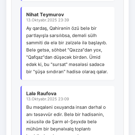
Nihat Teymurov
13.Oktyabr.2025 23:39
Ay qardaş, Qahirənin özü belə bir
partlayışla sarsılıbsa, deməli sülh
sammiti də elə bir zəlzələ ilə başlayıb.
Belə getsə, söhbət "Qəzza"dan yox,
"Qafqaz"dan düşəcək birdən. Ümid
edək ki, bu "sursat" məsələsi sadəcə
bir "şüşə sındıran" hadisə olaraq qalar.
Lalə Raufova
13.Oktyabr.2025 23:09
Bu məqaləni oxuyanda insan dərhal o
anı təsəvvür edir. Belə bir hadisənin,
xüsusilə də Şarm əl-Şeyxdə belə
mühüm bir beynəlxalq toplantı