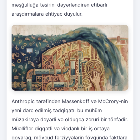
məşğulluğa təsirini dəyərləndirən etibarlı
araşdırmalara ehtiyac duyulur.
Anthropic tərəfindən Massenkoff və McCrory-nin
yeni dərc edilmiş tədqiqatı, bu mühüm
müzakirəyə dəyərli və olduqca zəruri bir töhfədir.
Müəlliflər diqqətli və vicdanlı bir iş ortaya
qoyaraq, mövcud fərziyyələrin fövqündə faktlara