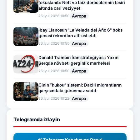
fokuslanıb: Neft və faiz dərəcələrinin təsiri
altında cari vəziyyət
Avropa
26.İyul.2026 10:50
İbay Llanosun "La Velada del Año 6" boks
gecəsi rekordları alt-üst etdi
Avropa
26.İyul.2026 10:50
Donald Trampın İran strategiyası: Yaxın
Şərqdə növbəti gərginlik mərhələsi
Avropa
26.İyul.2026 10:50
Çinin “hukou” sistemi: Daxili miqrantların
qarşısındakı görünməz sədd
Avropa
26.İyul.2026 10:22
Telegramda izləyin
📲 Telegram Kanalımıza Qoşul