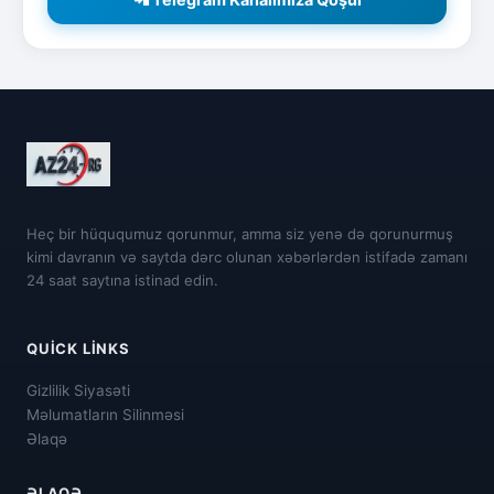
Heç bir hüququmuz qorunmur, amma siz yenə də qorunurmuş
kimi davranın və saytda dərc olunan xəbərlərdən istifadə zamanı
24 saat saytına istinad edin.
QUICK LINKS
Gizlilik Siyasəti
Məlumatların Silinməsi
Əlaqə
ƏLAQƏ