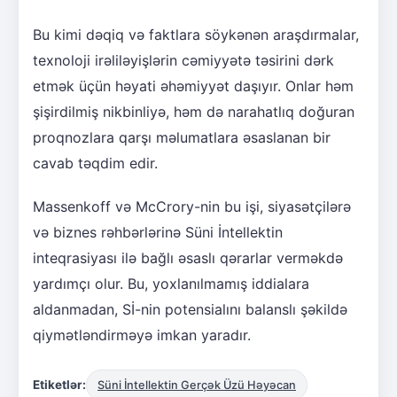
Bu kimi dəqiq və faktlara söykənən araşdırmalar,
texnoloji irəliləyişlərin cəmiyyətə təsirini dərk
etmək üçün həyati əhəmiyyət daşıyır. Onlar həm
şişirdilmiş nikbinliyə, həm də narahatlıq doğuran
proqnozlara qarşı məlumatlara əsaslanan bir
cavab təqdim edir.
Massenkoff və McCrory-nin bu işi, siyasətçilərə
və biznes rəhbərlərinə Süni İntellektin
inteqrasiyası ilə bağlı əsaslı qərarlar verməkdə
yardımçı olur. Bu, yoxlanılmamış iddialara
aldanmadan, Sİ-nin potensialını balanslı şəkildə
qiymətləndirməyə imkan yaradır.
Etiketlər:
Süni İntellektin Gerçək Üzü Həyəcan