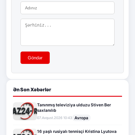
Göndər
Ən Son Xəbərlər
Tanınmış televiziya ulduzu Stiven Ber
saxlanılıb
Avropa
07.Avqust.2026 10:43
16 yaşlı rusiyalı tennisçi Kristina Lyutova