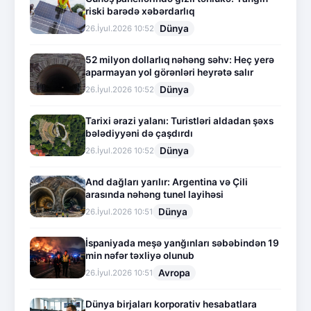
riski barədə xəbərdarlıq
Dünya
26.İyul.2026 10:52
52 milyon dollarlıq nəhəng səhv: Heç yerə
aparmayan yol görənləri heyrətə salır
Dünya
26.İyul.2026 10:52
Tarixi ərazi yalanı: Turistləri aldadan şəxs
bələdiyyəni də çaşdırdı
Dünya
26.İyul.2026 10:52
And dağları yarılır: Argentina və Çili
arasında nəhəng tunel layihəsi
Dünya
26.İyul.2026 10:51
İspaniyada meşə yanğınları səbəbindən 19
min nəfər təxliyə olunub
Avropa
26.İyul.2026 10:51
Dünya birjaları korporativ hesabatlara