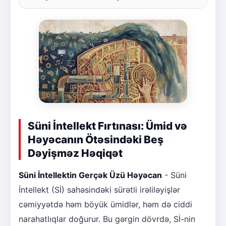
Süni İntellekt Fırtınası: Ümid və
Həyəcanın Ötəsindəki Beş
Dəyişməz Həqiqət
Süni İntellektin Gerçək Üzü Həyəcan
- Süni
İntellekt (Sİ) sahəsindəki sürətli irəliləyişlər
cəmiyyətdə həm böyük ümidlər, həm də ciddi
narahatlıqlar doğurur. Bu gərgin dövrdə, Sİ-nin