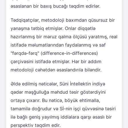
əsaslanan bir baxış bucağı təqdim edirlər.
Tədqiqatçılar, metodoloji baxımdan qüsursuz bir
yanaşma tətbiq etmişlər. Onlar diqqətlə
hazırlanmış bir məruz qalma ölçüsü yaratmış, real
istifadə məlumatlarından faydalanmış və saf
"fərqdə-fərq" (difference-in-differences)
çərçivəsini istifadə etmişlər. Hər bir addım
metodoloji cəhətdən əsaslandırıla biləndir.
Əldə edilmiş nəticələr, Süni İntellektin indiyə
qədər məşğulluğa məhdud təsir göstərdiyini
ortaya çıxarır. Bu nəticə, böyük ehtimalla,
tamamilə doğrudur və Sİ-nin işçi qüvvəsinə təsiri
ilə bağlı geniş yayılmış iddialara qarşı əsaslı bir
perspektiv təqdim edir.