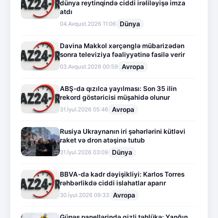
dünya reytinqində ciddi irəliləyişə imza
atdı
Dünya
04.Avqust.2026 11:06
Davina Makkol xərçənglə mübarizədən
sonra televiziya fəaliyyətinə fasilə verir
Avropa
03.Avqust.2026 00:59
ABŞ-da qızılca yayılması: Son 35 ilin
rekord göstəricisi müşahidə olunur
Avropa
31.İyul.2026 05:46
Rusiya Ukraynanın iri şəhərlərini kütləvi
raket və dron atəşinə tutub
Dünya
31.İyul.2026 03:09
BBVA-da kadr dəyişikliyi: Karlos Torres
rəhbərlikdə ciddi islahatlar aparır
Avropa
30.İyul.2026 09:33
Günəş panellərində gizli təhlükə: Yanğın