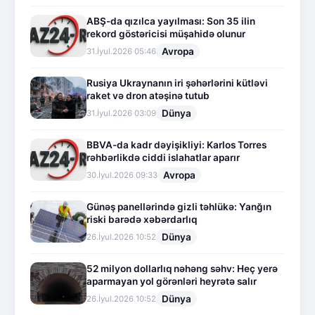
ABŞ-da qızılca yayılması: Son 35 ilin
rekord göstəricisi müşahidə olunur
Avropa
31.İyul.2026 05:46
Rusiya Ukraynanın iri şəhərlərini kütləvi
raket və dron atəşinə tutub
Dünya
31.İyul.2026 03:09
BBVA-da kadr dəyişikliyi: Karlos Torres
rəhbərlikdə ciddi islahatlar aparır
Avropa
30.İyul.2026 09:33
Günəş panellərində gizli təhlükə: Yanğın
riski barədə xəbərdarlıq
Dünya
26.İyul.2026 10:52
52 milyon dollarlıq nəhəng səhv: Heç yerə
aparmayan yol görənləri heyrətə salır
Dünya
26.İyul.2026 10:52