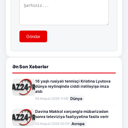
Göndər
Ən Son Xəbərlər
16 yaşlı rusiyalı tennisçi Kristina Lyutova
dünya reytinqində ciddi irəliləyişə imza
atdı
Dünya
04.Avqust.2026 11:06
Davina Makkol xərçənglə mübarizədən
sonra televiziya fəaliyyətinə fasilə verir
Avropa
03.Avqust.2026 00:59