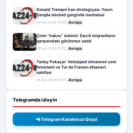
Donald Trampın İran strategiyası: Yaxın
Şərqdə növbəti gərginlik mərhələsi
Avropa
26.İyul.2026 10:50
Çinin “hukou” sistemi: Daxili miqrantların
qarşısındakı görünməz sədd
Avropa
26.İyul.2026 10:22
Tadey Pokaçar: Velosiped idmanının yeni
fenomeni və Tur de Fransın əfsanəvi
səhifəsi
Avropa
26.İyul.2026 09:31
Telegramda izləyin
📲 Telegram Kanalımıza Qoşul