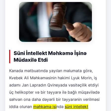
Süni İntellekt Məhkəmə İşinə
Müdaxilə Etdi
Kanada mətbuatında yayılan məlumata görə,
Kvebek Ali Məhkəməsinin hakimi Lyuk Morin, iş
adamı Jan Lapradın Qvineyada vasitəçilik etdiyi
üç helikopter və bir təyyarə ilə bağlı müqavilədə
səhvən ona daha dəyərli bir təyyarənin verilməsi
iddia olunan
məhkəmə işi
ndə
süni intellekt