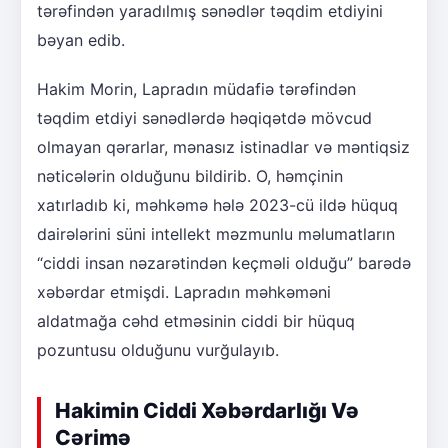
tərəfindən yaradılmış sənədlər təqdim etdiyini
bəyan edib.
Hakim Morin, Lapradın müdafiə tərəfindən
təqdim etdiyi sənədlərdə həqiqətdə mövcud
olmayan qərarlar, mənasız istinadlar və məntiqsiz
nəticələrin olduğunu bildirib. O, həmçinin
xatırladıb ki, məhkəmə hələ 2023-cü ildə hüquq
dairələrini süni intellekt məzmunlu məlumatların
“ciddi insan nəzarətindən keçməli olduğu” barədə
xəbərdar etmişdi. Lapradın məhkəməni
aldatmağa cəhd etməsinin ciddi bir hüquq
pozuntusu olduğunu vurğulayıb.
Hakimin Ciddi Xəbərdarlığı Və
Cərimə