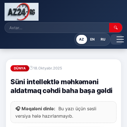
🔍
AZ
EN
RU
18.Oktyabr.2025
DÜNYA
Süni intellektlə məhkəməni
aldatmaq cəhdi baha başa gəldi
🎧 Məqaləni dinlə:
Bu yazı üçün səsli
versiya hələ hazırlanmayıb.