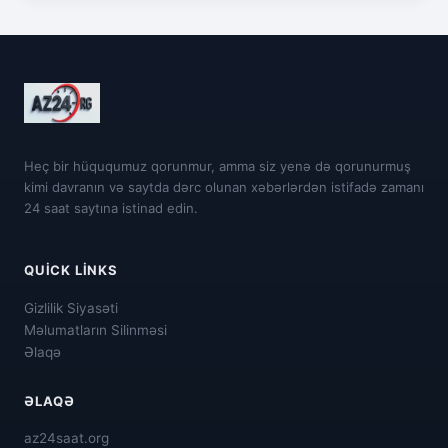
Heç bir hüququmuz qorunmur, amma siz yenə də qorunurmuş
kimi davranın və saytda dərc olunan xəbərlərdən istifadə zamanı
24 saat saytına istinad edin.
QUICK LINKS
Gizlilik Siyasəti
Məlumatların Silinməsi
Əlaqə
ƏLAQƏ
az24saat.org