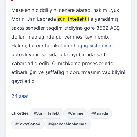
Məsələnin ciddiliyini nəzərə alaraq, hakim Lyuk
Morin, Jan Laprada
süni intellekt
ilə yaradılmış
saxta sənədlər təqdim etdiyinə görə 3562 ABŞ
dolları məbləğində pul cəriməsi təyin edib.
Hakim, bu cür hərəkətlərin
hüquq sisteminin
bütövlüyünü sarsıda biləcəyi barədə sərt
xəbərdarlıq edib. O, məhkəmə proseslərində
etibarlılığın və şəffaflığın qorunmasının vacibliyini
qeyd edib.
24 saat
Etiketlər:
#Süniİntellekt
#Cərimə
#Kanada
#SaxtaSənəd
#QuebecMəhkəməsi