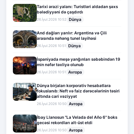
Tarixi ərazi yalanı: Turistləri aldadan şəxs
bələdiyyəni də çaşdırdı
Dünya
26.İyul.2026 10:52
And dağları yarılır: Argentina və Çili
arasında nəhəng tunel layihəsi
Dünya
26.İyul.2026 10:51
İspaniyada meşə yanğınları səbəbindən 19
min nəfər təxliyə olunub
Avropa
26.İyul.2026 10:51
Dünya birjaları korporativ hesabatlara
fokuslanıb: Neft və faiz dərəcələrinin təsiri
altında cari vəziyyət
Avropa
26.İyul.2026 10:50
İbay Llanosun "La Velada del Año 6" boks
gecəsi rekordları alt-üst etdi
Avropa
26.İyul.2026 10:50