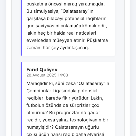
püşkatma öncəsi maraq yaratmaqdır.
Bu simulyasiya, “Qalatasaray”ın
qarşılaşa biləcəyi potensial rəqiblərin
güc səviyyəsini anlamağa kömək edir,
lakin heç bir halda real nəticələri
əvvəlcədən müəyyən etmir. Püşkatma
zamanı hər şey aydınlaşacaq.
Fərid Quliyev
28.Avqust.2025 14:03
Maraqlıdır ki, süni zəka "Qalatasaray"ın
Çempionlar Liqasındakı potensial
rəqibləri barədə fikir yürüdür. Lakin,
futbolun özündə də sürprizlər çox
olmurmu? Bu proqnozlar nə qədər
realdır, yoxsa yalnız texnologiyanın bir
nümayişidir? Qalatasarayın uğurlu
çıxışı üçün hansı rəqib daha əlverişli