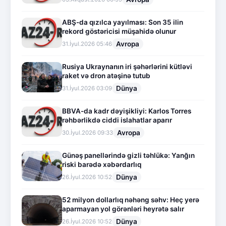
ABŞ-da qızılca yayılması: Son 35 ilin
rekord göstəricisi müşahidə olunur
Avropa
31.İyul.2026 05:46
Rusiya Ukraynanın iri şəhərlərini kütləvi
raket və dron atəşinə tutub
Dünya
31.İyul.2026 03:09
BBVA-da kadr dəyişikliyi: Karlos Torres
rəhbərlikdə ciddi islahatlar aparır
Avropa
30.İyul.2026 09:33
Günəş panellərində gizli təhlükə: Yanğın
riski barədə xəbərdarlıq
Dünya
26.İyul.2026 10:52
52 milyon dollarlıq nəhəng səhv: Heç yerə
aparmayan yol görənləri heyrətə salır
Dünya
26.İyul.2026 10:52