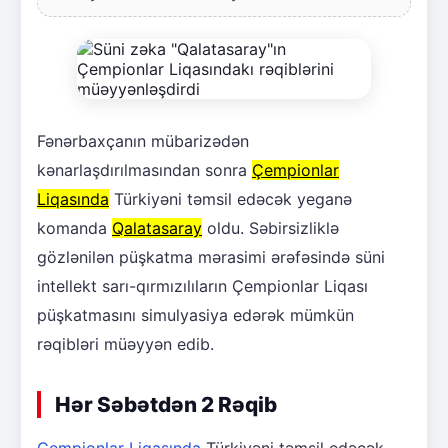
Fənərbaxçanın mübarizədən
kənarlaşdırılmasından sonra
Çempionlar
Liqasında
Türkiyəni təmsil edəcək yeganə
komanda
Qalatasaray
oldu. Səbirsizliklə
gözlənilən püşkatma mərasimi ərəfəsində süni
intellekt sarı-qırmızılıların Çempionlar Liqası
püşkatmasını simulyasiya edərək mümkün
rəqibləri müəyyən edib.
Hər Səbətdən 2 Rəqib
Çempionlar Liqasında
Türkiyəni təmsil edəcək