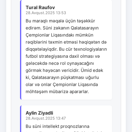
Tural Raufov
28.Avqust.2025 13:53
Bu maraqlı məqalə üçün təşəkkür
edirəm. Süni zəkanın Qalatasarayın
Çempionlar Liqasındakı mümkün
rəqiblərini təxmin etməsi həqiqətən də
diqqətəlayiqdir. Bu cür texnologiyaların
futbol strategiyasına daxil olması və
gələcəkdə necə rol oynayacağını
görmək həyəcan vericidir. Ümid edək
ki, Qalatasarayın püşkatması uğurlu
olar və onlar Çempionlar Liqasında
möhtəşəm mübarizə apararlar.
Aylin Ziyadli
28.Avqust.2025 13:47
Bu süni intellekt proqnozlarına