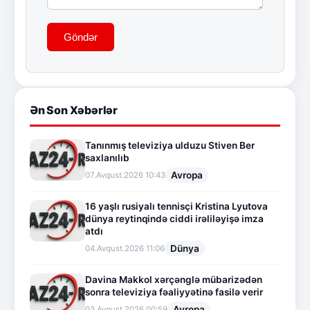
Göndər
Ən Son Xəbərlər
Tanınmış televiziya ulduzu Stiven Ber
saxlanılıb
Avropa
07.Avqust.2026 10:43
16 yaşlı rusiyalı tennisçi Kristina Lyutova
dünya reytinqində ciddi irəliləyişə imza
atdı
Dünya
04.Avqust.2026 11:06
Davina Makkol xərçənglə mübarizədən
sonra televiziya fəaliyyətinə fasilə verir
Avropa
03.Avqust.2026 00:59