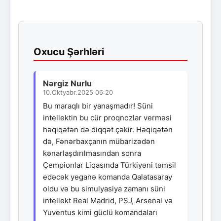
Oxucu Şərhləri
Nərgiz Nurlu
10.Oktyabr.2025 06:20
Bu maraqlı bir yanaşmadır! Süni
intellektin bu cür proqnozlar verməsi
həqiqətən də diqqət çəkir. Həqiqətən
də, Fənərbaxçanın mübarizədən
kənarlaşdırılmasından sonra
Çempionlar Liqasında Türkiyəni təmsil
edəcək yeganə komanda Qalatasaray
oldu və bu simulyasiya zamanı süni
intellekt Real Madrid, PSJ, Arsenal və
Yuventus kimi güclü komandaları