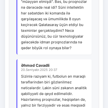
"müəyyən etmişdi". Bəs, bu proqnozlar
nə dərəcədə real idi? Süni intellektin
hər səbətdən iki komanda ilə
qarşılaşacaq və ümumilikdə 8 oyun
keçirəcək Qalatasaray üçün etdiyi bu
təxminlər gerçəkləşdimi? Necə
düşünürsünüz, bu cür texnologiyalar
gələcəkdə idman proqnozlarında nə
qədər böyük rol oynaya bilər?
Əhməd Cavadli
20.Sentyabr.2025 20:37
Sizinlə razıyam ki, futbolun ən maraqlı
tərəflərindən biri gözlənilməz
nəticələrdir. Lakin süni zəkanın analitik
qabiliyyəti də qeyd edilməlidir.
Hazırlanmış proqnozlar, həqiqətən də,
yalnız bir fərziyyədir və əsas məqsədi