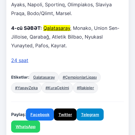
Ayaks, Napoli, Sportinq, Olimpiakos, Slaviya
Praqa, Bodo/Qlimt, Marsel.
4-cü SƏBƏT:
Qalatasaray
, Monako, Union Sen-
Jilloise, Qarabağ, Atletik Bilbao, Nyukasl
Yunayted, Pafos, Kayrat.
24 saat
Etiketlər:
Galatasaray
#ÇempionlarLiqası
#YapayZeka
#KuraÇekimi
#Rakipler
Paylaş:
Facebook
Twitter
Telegram
WhatsApp