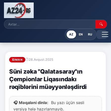
🔍
AZ
EN
RU
28.Avqust.2025
İDMAN
Süni zəka "Qalatasaray"ın
Çempionlar Liqasındakı
rəqiblərini müəyyənləşdirdi
🎧 Məqaləni dinlə:
Bu yazı üçün səsli
versiya hələ hazırlanmayıb.