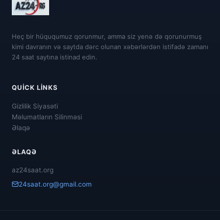
Heç bir hüququmuz qorunmur, amma siz yenə də qorunurmuş
kimi davranın və saytda dərc olunan xəbərlərdən istifadə zamanı
24 saat saytına istinad edin.
QUICK LINKS
Gizlilik Siyasəti
Məlumatların Silinməsi
Əlaqə
ƏLAQƏ
az24saat.org
24saat.org@gmail.com