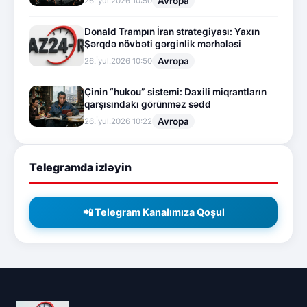
Avropa
26.İyul.2026 10:50
Donald Trampın İran strategiyası: Yaxın
Şərqdə növbəti gərginlik mərhələsi
Avropa
26.İyul.2026 10:50
Çinin “hukou” sistemi: Daxili miqrantların
qarşısındakı görünməz sədd
Avropa
26.İyul.2026 10:22
Telegramda izləyin
📲 Telegram Kanalımıza Qoşul