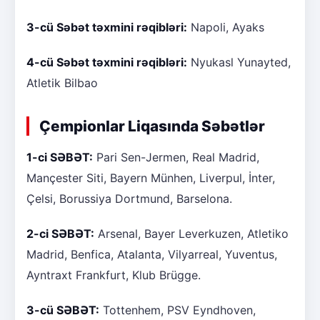
3-cü Səbət təxmini rəqibləri:
Napoli, Ayaks
4-cü Səbət təxmini rəqibləri:
Nyukasl Yunayted,
Atletik Bilbao
Çempionlar Liqasında Səbətlər
1-ci SƏBƏT:
Pari Sen-Jermen, Real Madrid,
Mançester Siti, Bayern Münhen, Liverpul, İnter,
Çelsi, Borussiya Dortmund, Barselona.
2-ci SƏBƏT:
Arsenal, Bayer Leverkuzen, Atletiko
Madrid, Benfica, Atalanta, Vilyarreal, Yuventus,
Ayntraxt Frankfurt, Klub Brügge.
3-cü SƏBƏT:
Tottenhem, PSV Eyndhoven,