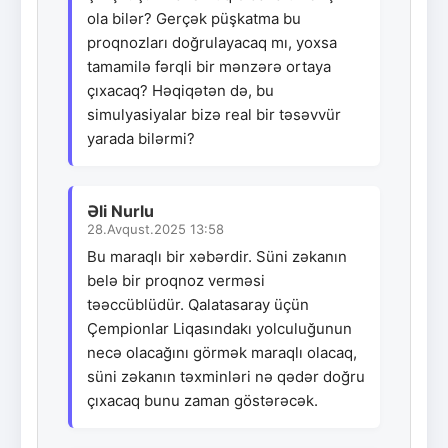
ola bilər? Gerçək püşkatma bu
proqnozları doğrulayacaq mı, yoxsa
tamamilə fərqli bir mənzərə ortaya
çıxacaq? Həqiqətən də, bu
simulyasiyalar bizə real bir təsəvvür
yarada bilərmi?
Əli Nurlu
28.Avqust.2025 13:58
Bu maraqlı bir xəbərdir. Süni zəkanın
belə bir proqnoz verməsi
təəccüblüdür. Qalatasaray üçün
Çempionlar Liqasındakı yolculuğunun
necə olacağını görmək maraqlı olacaq,
süni zəkanın təxminləri nə qədər doğru
çıxacaq bunu zaman göstərəcək.