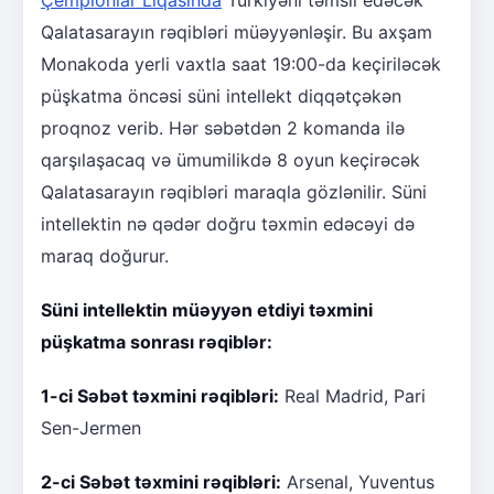
Qalatasarayın rəqibləri müəyyənləşir. Bu axşam
Monakoda yerli vaxtla saat 19:00-da keçiriləcək
püşkatma öncəsi süni intellekt diqqətçəkən
proqnoz verib. Hər səbətdən 2 komanda ilə
qarşılaşacaq və ümumilikdə 8 oyun keçirəcək
Qalatasarayın rəqibləri maraqla gözlənilir. Süni
intellektin nə qədər doğru təxmin edəcəyi də
maraq doğurur.
Süni intellektin müəyyən etdiyi təxmini
püşkatma sonrası rəqiblər:
1-ci Səbət təxmini rəqibləri:
Real Madrid, Pari
Sen-Jermen
2-ci Səbət təxmini rəqibləri:
Arsenal, Yuventus