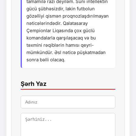
tamamilə razı deyiləm. Süni intellektin
gücü şübhəsizdir, lakin futbolun
gözəlliyi qismən proqnozlaşdırılmayan
nəticələrindədir. Qalatasaray
Çempionlar Liqasında çox güclü
komandalarla qarşılaşacaq və bu
təxmini rəqiblərin hamısı qeyri-
mümkündür. Əsl nəticə püşkatmadan
sonra bəlli olacaq.
Şərh Yaz