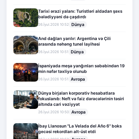
Tarixi ərazi yalanı: Turistləri aldadan şəxs
bələdiyyəni də çaşdırdı
Dünya
26.İyul.2026 10:52
And dağları yarılır: Argentina və Çili
arasında nəhəng tunel layihəsi
Dünya
26.İyul.2026 10:51
İspaniyada meşə yanğınları səbəbindən 19
min nəfər təxliyə olunub
Avropa
26.İyul.2026 10:51
Dünya birjaları korporativ hesabatlara
fokuslanıb: Neft və faiz dərəcələrinin təsiri
altında cari vəziyyət
Avropa
26.İyul.2026 10:50
İbay Llanosun "La Velada del Año 6" boks
gecəsi rekordları alt-üst etdi