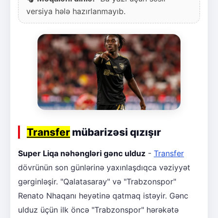
versiya hələ hazırlanmayıb.
Transfer
mübarizəsi qızışır
Super Liqa nəhəngləri gənc ulduz
-
Transfer
dövrünün son günlərinə yaxınlaşdıqca vəziyyət
gərginləşir. "Qalatasaray" və "Trabzonspor"
Renato Nhaqanı heyətinə qatmaq istəyir. Gənc
ulduz üçün ilk öncə "Trabzonspor" hərəkətə