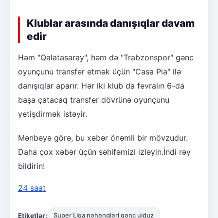
Klublar arasında danışıqlar davam
edir
Həm "Qalatasaray", həm də "Trabzonspor" gənc
oyunçunu transfer etmək üçün "Casa Pia" ilə
danışıqlar aparır. Hər iki klub da fevralın 6-da
başa çatacaq transfer dövrünə oyunçunu
yetişdirmək istəyir.
Mənbəyə görə, bu xəbər önəmli bir mövzudur.
Daha çox xəbər üçün səhifəmizi izləyin.İndi rəy
bildirin!
24 saat
Etiketlər:
Super Liqa nəhəngləri gənc ulduz