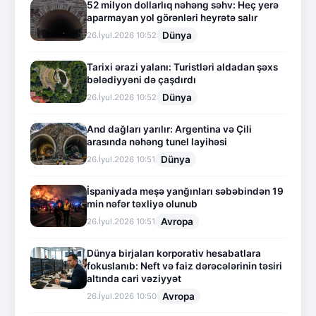
52 milyon dollarlıq nəhəng səhv: Heç yerə
aparmayan yol görənləri heyrətə salır
Dünya
26.İyul.2026 10:52
Tarixi ərazi yalanı: Turistləri aldadan şəxs
bələdiyyəni də çaşdırdı
Dünya
26.İyul.2026 10:52
And dağları yarılır: Argentina və Çili
arasında nəhəng tunel layihəsi
Dünya
26.İyul.2026 10:51
İspaniyada meşə yanğınları səbəbindən 19
min nəfər təxliyə olunub
Avropa
26.İyul.2026 10:51
Dünya birjaları korporativ hesabatlara
fokuslanıb: Neft və faiz dərəcələrinin təsiri
altında cari vəziyyət
Avropa
26.İyul.2026 10:50