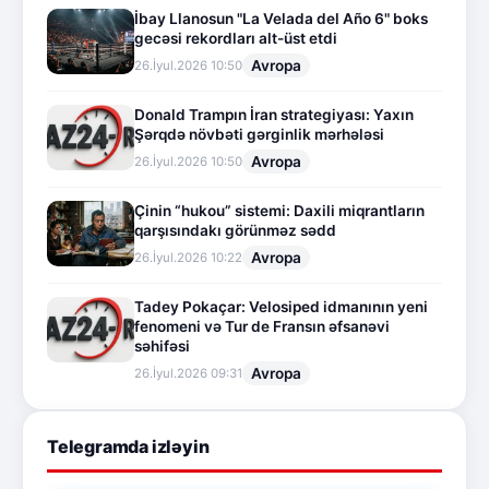
İbay Llanosun "La Velada del Año 6" boks
gecəsi rekordları alt-üst etdi
Avropa
26.İyul.2026 10:50
Donald Trampın İran strategiyası: Yaxın
Şərqdə növbəti gərginlik mərhələsi
Avropa
26.İyul.2026 10:50
Çinin “hukou” sistemi: Daxili miqrantların
qarşısındakı görünməz sədd
Avropa
26.İyul.2026 10:22
Tadey Pokaçar: Velosiped idmanının yeni
fenomeni və Tur de Fransın əfsanəvi
səhifəsi
Avropa
26.İyul.2026 09:31
Telegramda izləyin