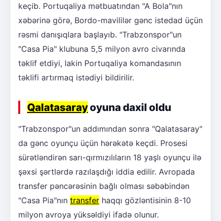
keçib. Portuqaliya mətbuatından "A Bola"nın
xəbərinə görə, Bordo-mavililər gənc istedad üçün
rəsmi danışıqlara başlayıb. "Trabzonspor"un
"Casa Pia" klubuna 5,5 milyon avro civarında
təklif etdiyi, lakin Portuqaliya komandasının
təklifi artırmaq istədiyi bildirilir.
Qalatasaray
oyuna daxil oldu
"Trabzonspor"un addımından sonra "Qalatasaray"
da gənc oyunçu üçün hərəkətə keçdi. Prosesi
sürətləndirən sarı-qırmızılıların 18 yaşlı oyunçu ilə
şəxsi şərtlərdə razılaşdığı iddia edilir. Avropada
transfer pəncərəsinin bağlı olması səbəbindən
"Casa Pia"nın
transfer
haqqı gözləntisinin 8-10
milyon avroya yüksəldiyi ifadə olunur.