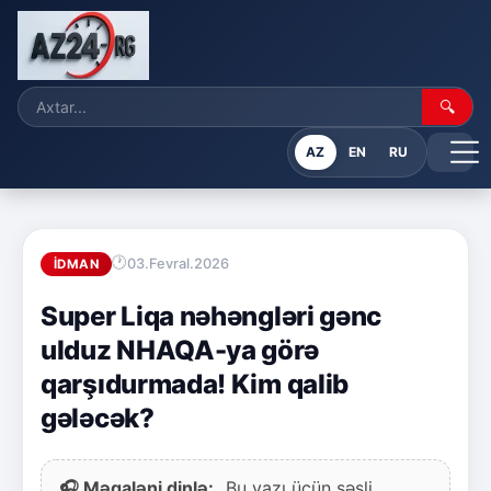
🔍
AZ
EN
RU
03.Fevral.2026
İDMAN
Super Liqa nəhəngləri gənc
ulduz NHAQA-ya görə
qarşıdurmada! Kim qalib
gələcək?
🎧 Məqaləni dinlə:
Bu yazı üçün səsli