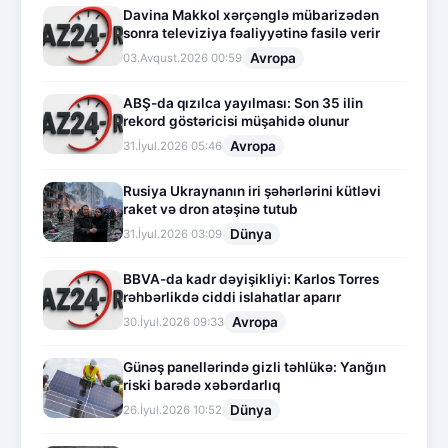
Davina Makkol xərçənglə mübarizədən
sonra televiziya fəaliyyətinə fasilə verir
Avropa
03.Avqust.2026 00:59
ABŞ-da qızılca yayılması: Son 35 ilin
rekord göstəricisi müşahidə olunur
Avropa
31.İyul.2026 05:46
Rusiya Ukraynanın iri şəhərlərini kütləvi
raket və dron atəşinə tutub
Dünya
31.İyul.2026 03:09
BBVA-da kadr dəyişikliyi: Karlos Torres
rəhbərlikdə ciddi islahatlar aparır
Avropa
30.İyul.2026 09:33
Günəş panellərində gizli təhlükə: Yanğın
riski barədə xəbərdarlıq
Dünya
26.İyul.2026 10:52