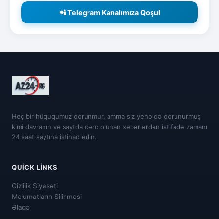
📲 Telegram Kanalımıza Qoşul
Heç bir hüququmuz qorunmur, amma siz yenə də qorunurmuş
kimi davranın və saytda dərc olunan xəbərlərdən istifadə zamanı
24 saat saytına istinad edin.
QUICK LINKS
Gizlilik Siyasəti
Məlumatların Silinməsi
Əlaqə