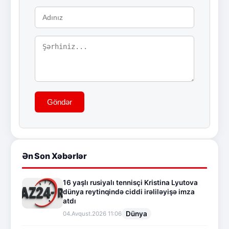
Göndər
Ən Son Xəbərlər
16 yaşlı rusiyalı tennisçi Kristina Lyutova
dünya reytinqində ciddi irəliləyişə imza
atdı
Dünya
04.Avqust.2026 11:06