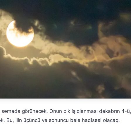
lə səmada görünəcək. Onun pik işıqlanması dekabrın 4-ü,
ək. Bu, ilin üçüncü və sonuncu belə hadisəsi olacaq.