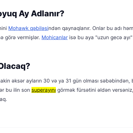
oyuq Ay Adlanır?
mini
Mohawk qəbiləsi
ndən qaynaqlanır. Onlar bu adı həm
ə görə vermişlər.
Mohicanlar
isə bu aya "uzun gecə ayı"
 Olacaq?
lakin əksər ayların 30 və ya 31 gün olması səbəbindən,
ər bu ilin son
superayını
görmək fürsətini əldən versəniz
aq.