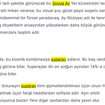
i tam şəkildə görünəcək bu
Soyuq Ay
Yer kürəsindən t
aiti imkan verərsə, bu vizual şou gözəl payız axşamı s
kəmməl bir fürsət yaradacaq. Ay illüziyası adı ilə tanı
 obyektlərin arxasından yüksələrkən daha böyük görünə 
r mənzərə təqdim edir.
ikdə, bu kosmik kombinasiya
superay
adlanır. Bu baş verd
 görünə bilər. Superaylar ilin ən solğun ayından 14%-ə 
nə bilər.
ər dolunayın
superay
kimi qiymətləndirilməsi üçün onun Y
mək üçün fərqli həddlərdən istifadə edir. Ayın orbiti
boyunca bəzən Yerə digər vaxtlardan daha yaxın olur.