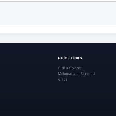
QUICK LINKS
Gizlilik Siyasəti
Məlumatların Silinməsi
Əlaqə