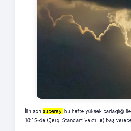
İlin son
superayı
bu həftə yüksək parlaqlığı i
18:15-də (Şərqi Standart Vaxtı ilə) baş verəc