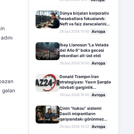
Dünya birjaları korporativ
hesabatlara fokuslanıb:
Neft və faiz dərəcələrinin
in
təsiri altında cari vəziyyət
Avropa
26.İyul.2026 10:50
 adını
İbay Llanosun "La Velada
del Año 6" boks gecəsi
rekordları alt-üst etdi
Avropa
26.İyul.2026 10:50
Donald Trampın İran
 bəzən
strategiyası: Yaxın Şərqdə
növbəti gərginlik
, gələn
mərhələsi
Avropa
26.İyul.2026 10:50
Çinin “hukou” sistemi:
Daxili miqrantların
qarşısındakı görünməz
sədd
Avropa
26.İyul.2026 10:22