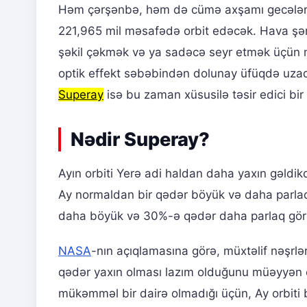
Həm çərşənbə, həm də cümə axşamı gecələr
221,965 mil məsafədə orbit edəcək. Hava şər
şəkil çəkmək və ya sadəcə seyr etmək üçün mü
optik effekt səbəbindən dolunay üfüqdə uzaq
Superay
isə bu zaman xüsusilə təsir edici bi
Nədir Superay?
Ayın orbiti Yerə adi haldan daha yaxın gəld
Ay normaldan bir qədər böyük və daha parlaq
daha böyük və 30%-ə qədər daha parlaq görü
NASA
-nın açıqlamasına görə, müxtəlif nəşrl
qədər yaxın olması lazım olduğunu müəyyən et
mükəmməl bir dairə olmadığı üçün, Ay orbiti 