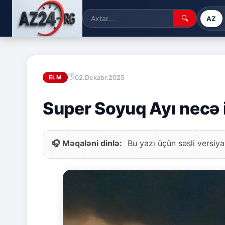
🔍
AZ
02.Dekabr.2025
ELM
Super Soyuq Ayı necə 
🎧 Məqaləni dinlə:
Bu yazı üçün səsli versiya