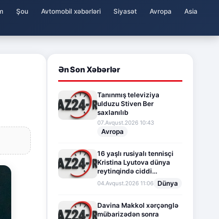
m
Şou
Avtomobil xəbərləri
Siyasət
Avropa
Asia
Ən Son Xəbərlər
Tanınmış televiziya
ulduzu Stiven Ber
saxlanılıb
07.Avqust.2026 10:43
Avropa
16 yaşlı rusiyalı tennisçi
Kristina Lyutova dünya
reytinqində ciddi
irəliləyişə imza atdı
Dünya
04.Avqust.2026 11:06
Davina Makkol xərçənglə
mübarizədən sonra