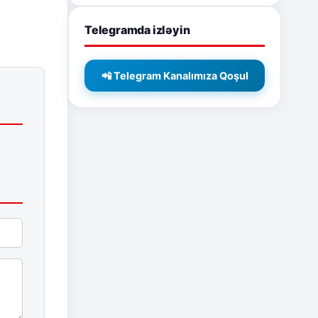
Telegramda izləyin
📲 Telegram Kanalımıza Qoşul