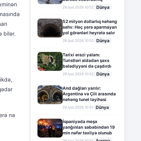
əxminən
Dünya
26.İyul.2026 10:52
əmasında
52 milyon dollarlıq nəhəng
nan
səhv: Heç yerə aparmayan
yol görənləri heyrətə salır
bilər.
Dünya
26.İyul.2026 10:52
Tarixi ərazi yalanı:
Turistləri aldadan şəxs
bələdiyyəni də çaşdırdı
Dünya
26.İyul.2026 10:52
ikdə,
And dağları yarılır:
qədər
Argentina və Çili arasında
nəhəng tunel layihəsi
Dünya
26.İyul.2026 10:51
erə nə
İspaniyada meşə
yanğınları səbəbindən 19
min nəfər təxliyə olunub
Avropa
26.İyul.2026 10:51