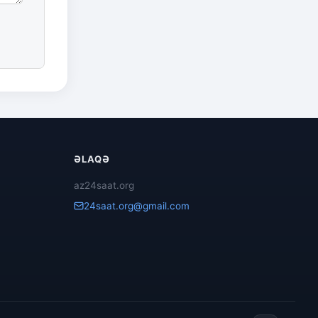
ƏLAQƏ
az24saat.org
24saat.org@gmail.com