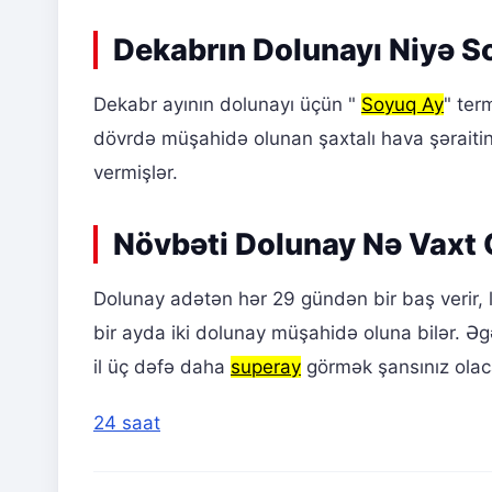
Dekabrın Dolunayı Niyə S
Dekabr ayının dolunayı üçün "
Soyuq Ay
" ter
dövrdə müşahidə olunan şaxtalı hava şəraitin
vermişlər.
Növbəti Dolunay Nə Vaxt
Dolunay adətən hər 29 gündən bir baş verir, 
bir ayda iki dolunay müşahidə oluna bilər. Əg
il üç dəfə daha
superay
görmək şansınız olac
24 saat