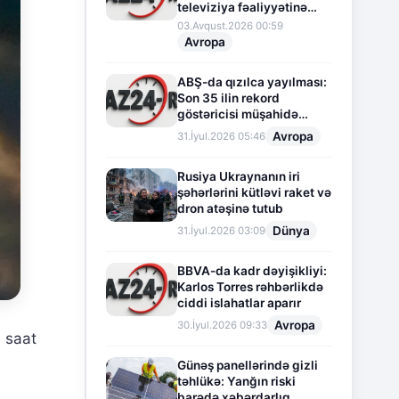
televiziya fəaliyyətinə
fasilə verir
03.Avqust.2026 00:59
Avropa
ABŞ-da qızılca yayılması:
Son 35 ilin rekord
göstəricisi müşahidə
olunur
Avropa
31.İyul.2026 05:46
Rusiya Ukraynanın iri
şəhərlərini kütləvi raket və
dron atəşinə tutub
Dünya
31.İyul.2026 03:09
BBVA-da kadr dəyişikliyi:
Karlos Torres rəhbərlikdə
ciddi islahatlar aparır
Avropa
30.İyul.2026 09:33
 saat
Günəş panellərində gizli
təhlükə: Yanğın riski
barədə xəbərdarlıq