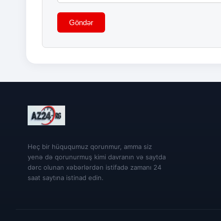
Göndər
Heç bir hüququmuz qorunmur, amma siz
yenə də qorunurmuş kimi davranın və saytda
dərc olunan xəbərlərdən istifadə zamanı 24
saat saytına istinad edin.