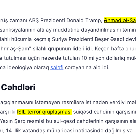
görüş zamanı ABŞ Prezidenti Donald Tramp,
Əhməd əl-Şa
anksiyalarının altı ay müddətinə dayandırılmasını təmin
ilahlı hücumla keçmiş Suriya Prezidenti Bəşər Əsədi devi
əhrir əş-Şam" silahlı qrupunun lideri idi. Keçən həftə onu
və tutulması üçün nəzərdə tutulan 10 milyon dollarlıq mü
şma ideologiya olaraq
sələfi
cərəyanına aid idi.
 Cəhdləri
n açıqlanmasını istəməyən rəsmilərə istinadən verdiyi m
arşı iki
İSİL terror qruplaşması
suiqəsd cəhdinin qarşısını 
 Yaxın Şərq rəsmisi bu sui-qəsd cəhdlərinin qarşısının alı
lar, 14 illik vətəndaş müharibəsi nəticəsində dağılmış və