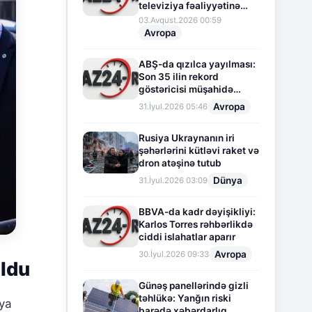
televiziya fəaliyyətinə
fasilə verir
03.Avqust.2026 00:59
Avropa
ABŞ-da qızılca yayılması:
Son 35 ilin rekord
göstəricisi müşahidə
olunur
Avropa
31.İyul.2026 05:46
Rusiya Ukraynanın iri
şəhərlərini kütləvi raket və
dron atəşinə tutub
Dünya
31.İyul.2026 03:09
BBVA-da kadr dəyişikliyi:
Karlos Torres rəhbərlikdə
ciddi islahatlar aparır
Avropa
30.İyul.2026 09:33
ldu
Günəş panellərində gizli
təhlükə: Yanğın riski
aya
barədə xəbərdarlıq