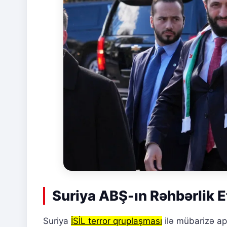
Suriya ABŞ-ın Rəhbərlik E
Suriya
İSİL terror qruplaşması
ilə mübarizə ap