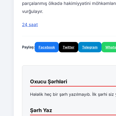
parçalanmış ölkədə hakimiyyətini möhkəmlənd
vurğulayır.
24 saat
Paylaş:
Facebook
Twitter
Telegram
What
Oxucu Şərhləri
Hələlik heç bir şərh yazılmayıb. İlk şərhi siz 
Şərh Yaz