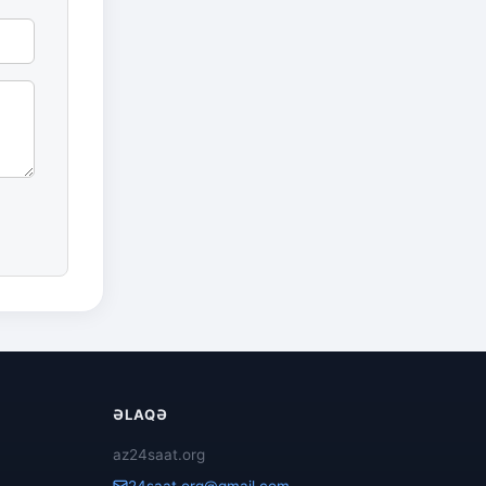
ƏLAQƏ
az24saat.org
24saat.org@gmail.com