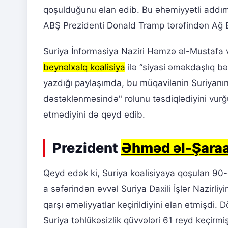
qoşulduğunu elan edib. Bu əhəmiyyətli addım
ABŞ Prezidenti Donald Tramp tərəfindən Ağ 
Suriya İnformasiya Naziri Həmzə əl-Mustafa 
beynəlxalq koalisiya
ilə “siyasi əməkdaşlıq bə
yazdığı paylaşımda, bu müqavilənin Suriyanın 
dəstəklənməsində" rolunu təsdiqlədiyini vurğ
etmədiyini də qeyd edib.
Prezident
Əhməd əl-Şara
Qeyd edək ki, Suriya koalisiyaya qoşulan 90-c
a səfərindən əvvəl Suriya Daxili İşlər Nazirli
qarşı əməliyyatlar keçirildiyini elan etmişdi
Suriya təhlükəsizlik qüvvələri 61 reyd keçirmi