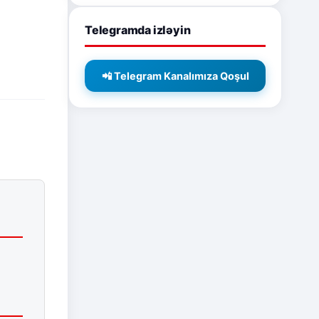
Telegramda izləyin
📲 Telegram Kanalımıza Qoşul