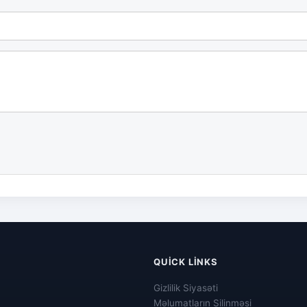
QUICK LINKS
Gizlilik Siyasəti
Məlumatların Silinməsi