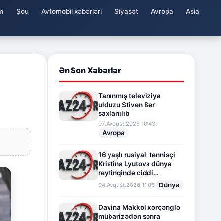
m
Şou
Avtomobil xəbərləri
Siyasət
Avropa
Asia
Ən Son Xəbərlər
Tanınmış televiziya
ulduzu Stiven Ber
saxlanılıb
07.Avqust.2026 10:43
Avropa
16 yaşlı rusiyalı tennisçi
Kristina Lyutova dünya
reytinqində ciddi
irəliləyişə imza atdı
Dünya
04.Avqust.2026 11:06
Davina Makkol xərçənglə
mübarizədən sonra