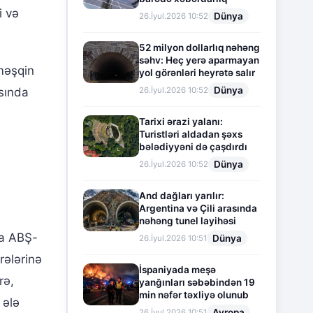
i və
Dünya
26.İyul.2026 10:52
52 milyon dollarlıq nəhəng
səhv: Heç yerə aparmayan
məşqin
yol görənləri heyrətə salır
Dünya
asında
26.İyul.2026 10:52
Tarixi ərazi yalanı:
Turistləri aldadan şəxs
bələdiyyəni də çaşdırdı
Dünya
26.İyul.2026 10:52
And dağları yarılır:
Argentina və Çili arasında
nəhəng tunel layihəsi
aa ABŞ-
Dünya
26.İyul.2026 10:51
rələrinə
İspaniyada meşə
rə,
yanğınları səbəbindən 19
min nəfər təxliyə olunub
 ələ
Avropa
26.İyul.2026 10:51