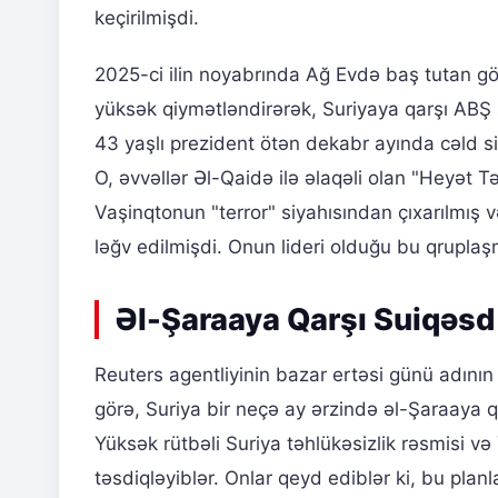
keçirilmişdi.
2025-ci ilin noyabrında Ağ Evdə baş tutan 
yüksək qiymətləndirərək, Suriyaya qarşı ABŞ s
43 yaşlı prezident ötən dekabr ayında cəld s
O, əvvəllər Əl-Qaidə ilə əlaqəli olan "Heyət T
Vaşinqtonun "terror" siyahısından çıxarılmış 
ləğv edilmişdi. Onun lideri olduğu bu qrupla
Əl-Şaraaya Qarşı Suiqəsd
Reuters agentliyinin bazar ertəsi günü adını
görə, Suriya bir neçə ay ərzində əl-Şaraaya q
Yüksək rütbəli Suriya təhlükəsizlik rəsmisi və
təsdiqləyiblər. Onlar qeyd ediblər ki, bu plan