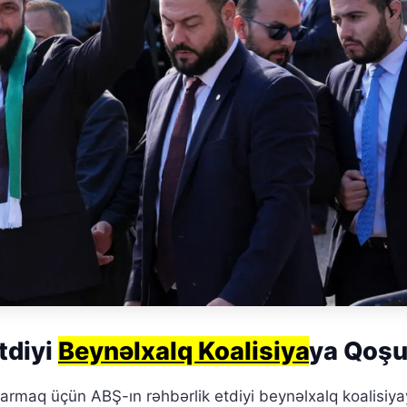
tdiyi
Beynəlxalq Koalisiya
ya Qoşu
armaq üçün ABŞ-ın rəhbərlik etdiyi beynəlxalq koalisiy