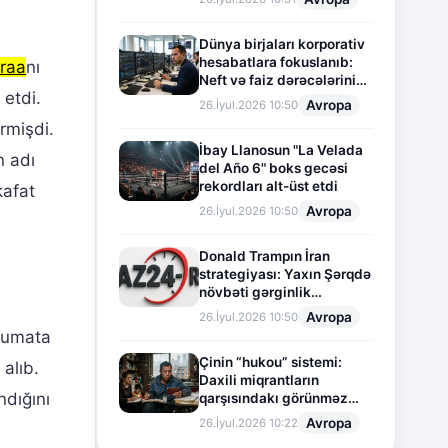
Dünya birjaları korporativ
hesabatlara fokuslanıb:
raa
nı
Neft və faiz dərəcələrinin
 etdi.
təsiri altında cari vəziyyət
Avropa
26.İyul.2026 10:50
rmişdi.
İbay Llanosun "La Velada
n adı
del Año 6" boks gecəsi
rekordları alt-üst etdi
kafat
Avropa
26.İyul.2026 10:50
Donald Trampın İran
strategiyası: Yaxın Şərqdə
növbəti gərginlik
mərhələsi
Avropa
26.İyul.2026 10:50
əlumata
Çinin “hukou” sistemi:
alıb.
Daxili miqrantların
ndığını
qarşısındakı görünməz
sədd
Avropa
26.İyul.2026 10:22