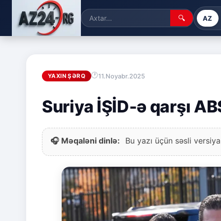
🔍
AZ
11.Noyabr.2025
YAXIN ŞƏRQ
Suriya İŞİD-ə qarşı AB
🎧 Məqaləni dinlə:
Bu yazı üçün səsli versiya