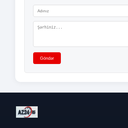
Göndər