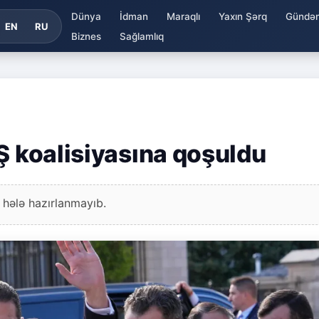
Dünya
İdman
Maraqlı
Yaxın Şərq
Gündə
EN
RU
Biznes
Sağlamlıq
Ş koalisiyasına qoşuldu
 hələ hazırlanmayıb.