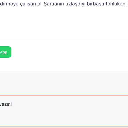
irməyə çalışan əl-Şaraanın üzləşdiyi birbaşa təhlükəni
sApp
yazın!