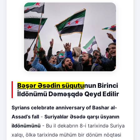
Bəşər Əsədin süqutu
nun Birinci
İldönümü Dəməşqdə Qeyd Edilir
Syrians celebrate anniversary of Bashar al-
Assad’s fall
-
Suriyalılar Əsədə qarşı üsyanın
ildönümünü
- Bu il dekabrın 8-i tarixində Suriya
xalqı, ölkə tarixində mühüm bir dönüm nöqtəsi