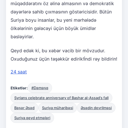
müqəddəratını öz əlinə almasının və demokratik
dəyərlərə sahib çıxmasının göstəricisidir. Bütün
Suriya boyu insanlar, bu yeni mərhələdə
ölkələrinin gələcəyi üçün böyük ümidlər
bəsləyirlər.
Qeyd edək ki, bu xəbər vacib bir mövzudur.
Oxuduğunuz üçün təşəkkür edirik!İndi rəy bildirin!
24 saat
Etiketlər:
#Dəməşq
Syrians celebrate anniversary of Bashar al-Assad’s fall
Bəşər Əsəd
Suriya müharibəsi
Əsədin devrilməsi
Suriya qeyd etmələri