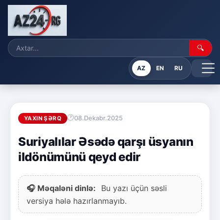
🔍
AZ
EN
RU
08.Dekabr.2025
YAXIN ŞƏRQ
Suriyalılar Əsədə qarşı üsyanın
ildönümünü qeyd edir
🎧 Məqaləni dinlə:
Bu yazı üçün səsli
versiya hələ hazırlanmayıb.