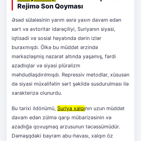
Rejimə Son Qoyması
Əsəd sülaləsinin yarım əsrə yaxın davam edən
sərt və avtoritar idarəçiliyi, Suriyanın siyasi,
iqtisadi və sosial həyatında dərin izlər
buraxmışdı. Ölkə bu müddət ərzində
mərkəzləşmiş nəzarət altında yaşamış, fərdi
azadlıqlar və siyasi plüralizm
məhdudlaşdırılmışdı. Repressiv metodlar, xüsusən
də siyasi müxalifətin sərt şəkildə susdurulması ilə
xarakterizə olunurdu.
Bu tarixi ildönümü,
Suriya xalqı
nın uzun müddət
davam edən zülmə qarşı mübarizəsinin və
azadlığa qovuşmaq arzusunun təcəssümüdür.
Dəməşqdəki bayram abu-havası, xalqın öz