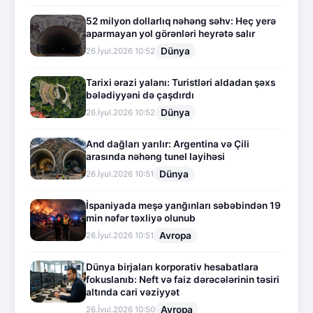
52 milyon dollarlıq nəhəng səhv: Heç yerə
aparmayan yol görənləri heyrətə salır
Dünya
26.İyul.2026 10:52
Tarixi ərazi yalanı: Turistləri aldadan şəxs
bələdiyyəni də çaşdırdı
Dünya
26.İyul.2026 10:52
And dağları yarılır: Argentina və Çili
arasında nəhəng tunel layihəsi
Dünya
26.İyul.2026 10:51
İspaniyada meşə yanğınları səbəbindən 19
min nəfər təxliyə olunub
Avropa
26.İyul.2026 10:51
Dünya birjaları korporativ hesabatlara
fokuslanıb: Neft və faiz dərəcələrinin təsiri
altında cari vəziyyət
Avropa
26.İyul.2026 10:50