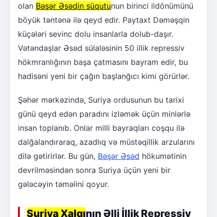
olan
Bəşər Əsədin süqutu
nun birinci ildönümünü
böyük təntənə ilə qeyd edir. Paytaxt Dəməşqin
küçələri sevinc dolu insanlarla dolub-daşır.
Vətəndaşlar Əsəd sülaləsinin 50 illik repressiv
hökmranlığının başa çatmasını bayram edir, bu
hadisəni yeni bir çağın başlanğıcı kimi görürlər.
Şəhər mərkəzində, Suriya ordusunun bu tarixi
günü qeyd edən paradını izləmək üçün minlərlə
insan toplanıb. Onlar milli bayraqları coşqu ilə
dalğalandıraraq, azadlıq və müstəqillik arzularını
dilə gətirirlər. Bu gün,
Bəşər Əsəd
hökumətinin
devrilməsindən sonra Suriya üçün yeni bir
gələcəyin təməlini qoyur.
Suriya Xalqı
nın Əlli İllik Repressiv