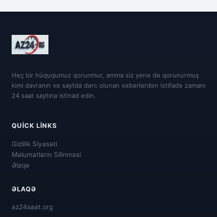
Heç bir hüququmuz qorunmur, amma siz yenə də qorunurmuş
kimi davranın və saytda dərc olunan xəbərlərdən istifadə zamanı
24 saat saytına istinad edin.
QUICK LINKS
Gizlilik Siyasəti
Məlumatların Silinməsi
Əlaqə
ƏLAQƏ
az24saat.org