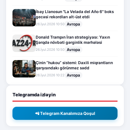
İbay Llanosun "La Velada del Año 6" boks
gecəsi rekordları alt-üst etdi
Avropa
26.İyul.2026 10:50
Donald Trampın İran strategiyası: Yaxın
Şərqdə növbəti gərginlik mərhələsi
Avropa
26.İyul.2026 10:50
Çinin “hukou” sistemi: Daxili miqrantların
qarşısındakı görünməz sədd
Avropa
26.İyul.2026 10:22
Telegramda izləyin
📲 Telegram Kanalımıza Qoşul