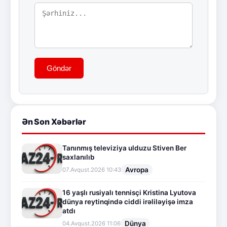
Göndər
Ən Son Xəbərlər
Tanınmış televiziya ulduzu Stiven Ber
saxlanılıb
Avropa
07.Avqust.2026 10:43
16 yaşlı rusiyalı tennisçi Kristina Lyutova
dünya reytinqində ciddi irəliləyişə imza
atdı
Dünya
04.Avqust.2026 11:06