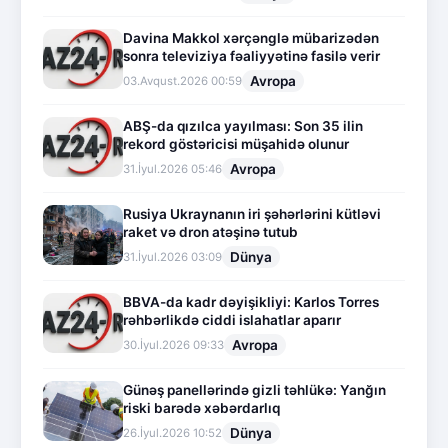
Davina Makkol xərçənglə mübarizədən
sonra televiziya fəaliyyətinə fasilə verir
Avropa
03.Avqust.2026 00:59
ABŞ-da qızılca yayılması: Son 35 ilin
rekord göstəricisi müşahidə olunur
Avropa
31.İyul.2026 05:46
Rusiya Ukraynanın iri şəhərlərini kütləvi
raket və dron atəşinə tutub
Dünya
31.İyul.2026 03:09
BBVA-da kadr dəyişikliyi: Karlos Torres
rəhbərlikdə ciddi islahatlar aparır
Avropa
30.İyul.2026 09:33
Günəş panellərində gizli təhlükə: Yanğın
riski barədə xəbərdarlıq
Dünya
26.İyul.2026 10:52