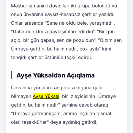
Məşhur simanın izləyiciləri iki qrupa bölündü və
onun ünvanına saysız-hesabsız şərhlər yazıldı.
Onlar arasında "Sənə nə oldu belə, yaraşmadı",
"Daha dün Ümrə paylaşımları edirdin", "Bir gün
açıq, bir gün qapalı, sən də pozuldun", "Qızım sən
Ümrəyə getdin, bu halın nədir, çox ayıb" kimi
tənqidi şərhlər üstünlük təşkil edirdi.
Ayşe Yüksəldən Açıqlama
Ünvanına yönələn tənqidlərə biganə qala
bilməyən
Ayşe Yüksəl
, bir izləyicisinin "Ümrəyə
getdin, bu halın nədir" şərhinə cavab olaraq,
"Ümrəyə getməmişəm, amma inşallah qismət
olar, təşəkkürlər" deyə aydınlıq gətirdi.