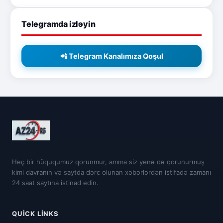
Telegramda izləyin
📲 Telegram Kanalımıza Qoşul
Heç bir hüququmuz qorunmur, amma siz yenə də qorunurmuş
kimi davranın və saytda dərc olunan xəbərlərdən istifadə zamanı
24 saat saytına istinad edin.
QUICK LINKS