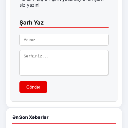
siz yazın!
Şərh Yaz
Göndər
Ən Son Xəbərlər