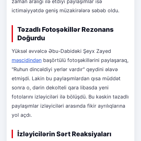
zaman aralığı ilə etdiyi paylaşımlar isə
ictimaiyyətdə geniş müzakirələrə səbəb oldu.
Təzadlı Fotoşəkillər Rezonans
Doğurdu
Yüksəl əvvəlcə Əbu-Dabidəki Şeyx Zayed
məscidindən
başörtülü fotoşəkillərini paylaşaraq,
"Ruhun dincəldiyi yerlər vardır" qeydini əlavə
etmişdi. Lakin bu paylaşımlardan qısa müddət
sonra o, dərin dekolteli qara libasda yeni
fotolarını izləyiciləri ilə bölüşdü. Bu kəskin təzadlı
paylaşımlar izləyiciləri arasında fikir ayrılıqlarına
yol açdı.
İzləyicilərin Sərt Reaksiyaları