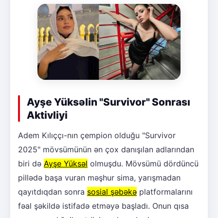
Ayşe Yüksəlin "Survivor" Sonrası
Aktivliyi
Adem Kılıççı-nın çempion olduğu "Survivor
2025" mövsümünün ən çox danışılan adlarından
biri də
Ayşe Yüksəl
olmuşdu. Mövsümü dördüncü
pillədə başa vuran məşhur sima, yarışmadan
qayıtdıqdan sonra
sosial şəbəkə
platformalarını
fəal şəkildə istifadə etməyə başladı. Onun qısa