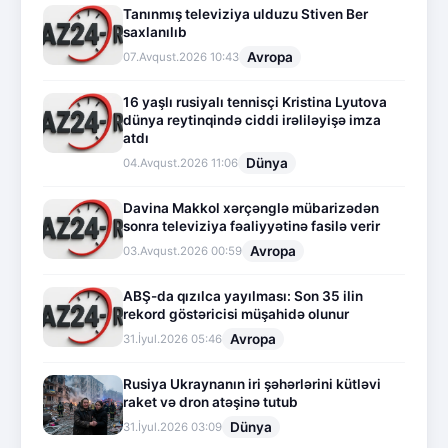
Tanınmış televiziya ulduzu Stiven Ber
saxlanılıb
Avropa
07.Avqust.2026 10:43
16 yaşlı rusiyalı tennisçi Kristina Lyutova
dünya reytinqində ciddi irəliləyişə imza
atdı
Dünya
04.Avqust.2026 11:06
Davina Makkol xərçənglə mübarizədən
sonra televiziya fəaliyyətinə fasilə verir
Avropa
03.Avqust.2026 00:59
ABŞ-da qızılca yayılması: Son 35 ilin
rekord göstəricisi müşahidə olunur
Avropa
31.İyul.2026 05:46
Rusiya Ukraynanın iri şəhərlərini kütləvi
raket və dron atəşinə tutub
Dünya
31.İyul.2026 03:09