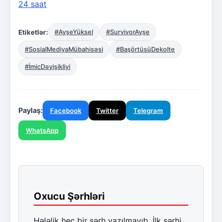
24 saat
Etiketlər:
#AyşeYüksel
#SurvivorAyşe
#SosialMediyaMübahisəsi
#BaşörtüsüDekolte
#İmicDəyişikliyi
Paylaş:
Facebook
Twitter
Telegram
WhatsApp
Oxucu Şərhləri
Hələlik heç bir şərh yazılmayıb. İlk şərhi