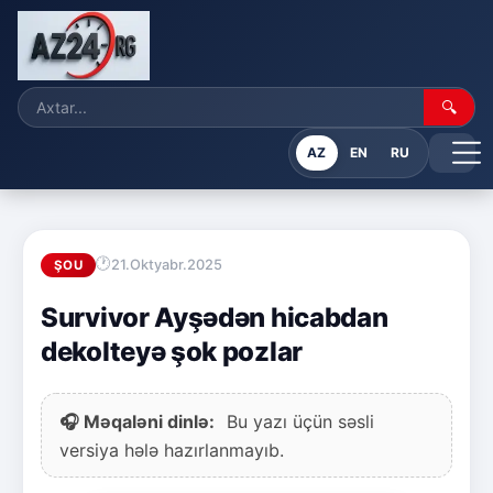
🔍
AZ
EN
RU
21.Oktyabr.2025
ŞOU
Survivor Ayşədən hicabdan
dekolteyə şok pozlar
🎧 Məqaləni dinlə:
Bu yazı üçün səsli
versiya hələ hazırlanmayıb.