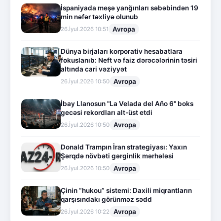
İspaniyada meşə yanğınları səbəbindən 19
min nəfər təxliyə olunub
Avropa
26.İyul.2026 10:51
Dünya birjaları korporativ hesabatlara
fokuslanıb: Neft və faiz dərəcələrinin təsiri
altında cari vəziyyət
Avropa
26.İyul.2026 10:50
İbay Llanosun "La Velada del Año 6" boks
gecəsi rekordları alt-üst etdi
Avropa
26.İyul.2026 10:50
Donald Trampın İran strategiyası: Yaxın
Şərqdə növbəti gərginlik mərhələsi
Avropa
26.İyul.2026 10:50
Çinin “hukou” sistemi: Daxili miqrantların
qarşısındakı görünməz sədd
Avropa
26.İyul.2026 10:22