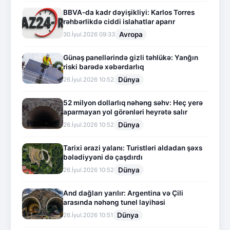
BBVA-da kadr dəyişikliyi: Karlos Torres
rəhbərlikdə ciddi islahatlar aparır
Avropa
30.İyul.2026 09:33
Günəş panellərində gizli təhlükə: Yanğın
riski barədə xəbərdarlıq
Dünya
26.İyul.2026 10:52
52 milyon dollarlıq nəhəng səhv: Heç yerə
aparmayan yol görənləri heyrətə salır
Dünya
26.İyul.2026 10:52
Tarixi ərazi yalanı: Turistləri aldadan şəxs
bələdiyyəni də çaşdırdı
Dünya
26.İyul.2026 10:52
And dağları yarılır: Argentina və Çili
arasında nəhəng tunel layihəsi
Dünya
26.İyul.2026 10:51