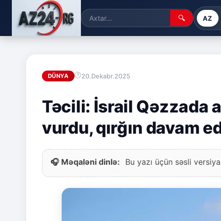
🔍
AZ
20.Dekabr.2025
DÜNYA
Təcili: İsrail Qəzzada
vurdu, qırğın davam ed
🎧 Məqaləni dinlə:
Bu yazı üçün səsli versiya