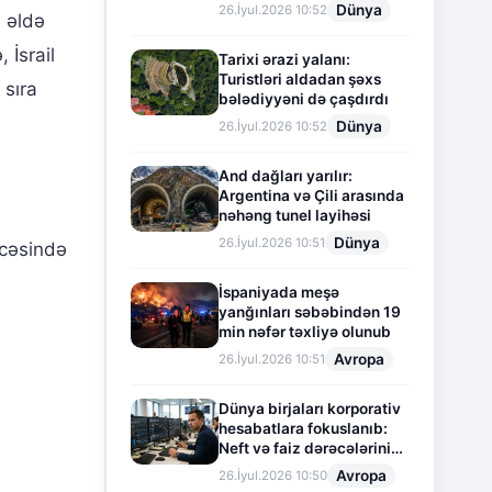
Dünya
26.İyul.2026 10:52
 əldə
 İsrail
Tarixi ərazi yalanı:
Turistləri aldadan şəxs
 sıra
bələdiyyəni də çaşdırdı
Dünya
26.İyul.2026 10:52
And dağları yarılır:
Argentina və Çili arasında
nəhəng tunel layihəsi
Dünya
26.İyul.2026 10:51
icəsində
İspaniyada meşə
yanğınları səbəbindən 19
min nəfər təxliyə olunub
Avropa
26.İyul.2026 10:51
Dünya birjaları korporativ
hesabatlara fokuslanıb:
Neft və faiz dərəcələrinin
təsiri altında cari vəziyyət
Avropa
26.İyul.2026 10:50