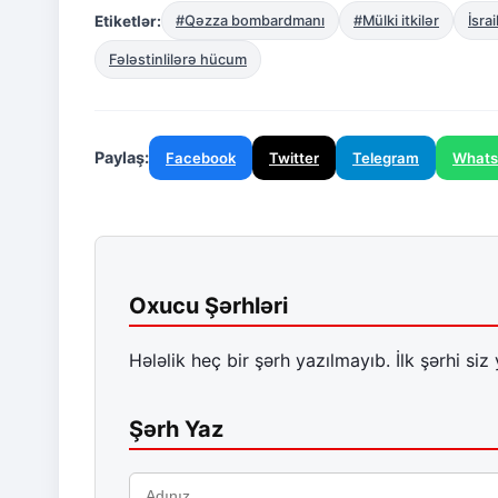
Etiketlər:
#Qəzza bombardmanı
#Mülki itkilər
İsra
Fələstinlilərə hücum
Paylaş:
Facebook
Twitter
Telegram
What
Oxucu Şərhləri
Hələlik heç bir şərh yazılmayıb. İlk şərhi siz 
Şərh Yaz