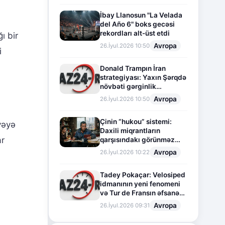
İbay Llanosun "La Velada
del Año 6" boks gecəsi
rekordları alt-üst etdi
ı bir
Avropa
26.İyul.2026 10:50
i
Donald Trampın İran
strategiyası: Yaxın Şərqdə
növbəti gərginlik
mərhələsi
Avropa
26.İyul.2026 10:50
Çinin “hukou” sistemi:
vəyə
Daxili miqrantların
ar
qarşısındakı görünməz
sədd
Avropa
26.İyul.2026 10:22
Tadey Pokaçar: Velosiped
idmanının yeni fenomeni
və Tur de Fransın əfsanəvi
səhifəsi
Avropa
26.İyul.2026 09:31