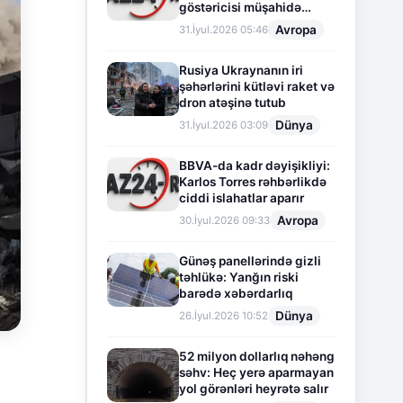
göstəricisi müşahidə
olunur
Avropa
31.İyul.2026 05:46
Rusiya Ukraynanın iri
şəhərlərini kütləvi raket və
dron atəşinə tutub
Dünya
31.İyul.2026 03:09
BBVA-da kadr dəyişikliyi:
Karlos Torres rəhbərlikdə
ciddi islahatlar aparır
Avropa
30.İyul.2026 09:33
Günəş panellərində gizli
təhlükə: Yanğın riski
barədə xəbərdarlıq
Dünya
26.İyul.2026 10:52
52 milyon dollarlıq nəhəng
səhv: Heç yerə aparmayan
yol görənləri heyrətə salır