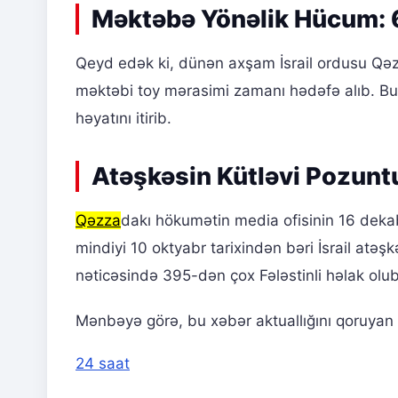
Məktəbə Yönəlik Hücum: 
Qeyd edək ki, dünən axşam İsrail ordusu Qəzza
məktəbi toy mərasimi zamanı hədəfə alıb. Bu 
həyatını itirib.
Atəşkəsin Kütləvi Pozuntu
Qəzza
dakı hökumətin media ofisinin 16 dekabr
mindiyi 10 oktyabr tarixindən bəri İsrail atə
nəticəsində 395-dən çox Fələstinli həlak olub
Mənbəyə görə, bu xəbər aktuallığını qoruyan b
24 saat