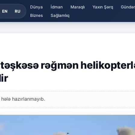
Dünya
İdman
Maraqlı
Yaxın Şərq
Gündə
EN
RU
Biznes
Sağlamlıq
 atəşkəsə rəğmən helikopterl
ir
 hələ hazırlanmayıb.