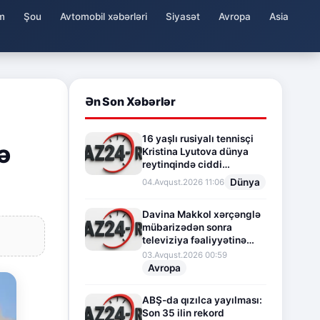
m
Şou
Avtomobil xəbərləri
Siyasət
Avropa
Asia
Ən Son Xəbərlər
16 yaşlı rusiyalı tennisçi
ə
Kristina Lyutova dünya
reytinqində ciddi
irəliləyişə imza atdı
Dünya
04.Avqust.2026 11:06
Davina Makkol xərçənglə
mübarizədən sonra
televiziya fəaliyyətinə
fasilə verir
03.Avqust.2026 00:59
Avropa
ABŞ-da qızılca yayılması:
Son 35 ilin rekord