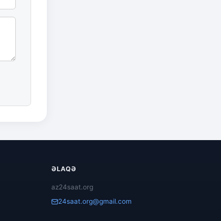
ƏLAQƏ
az24saat.org
24saat.org@gmail.com