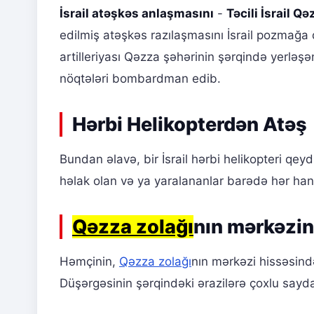
İsrail atəşkəs anlaşmasını
-
Təcili İsrail 
edilmiş atəşkəs razılaşmasını İsrail pozmağa 
artilleriyası Qəzza şəhərinin şərqində yerləşə
nöqtələri bombardman edib.
Hərbi Helikopterdən Atəş
Bundan əlavə, bir İsrail hərbi helikopteri qe
həlak olan və ya yaralananlar barədə hər han
Qəzza zolağı
nın mərkəzi
Həmçinin,
Qəzza zolağı
nın mərkəzi hissəsind
Düşərgəsinin şərqindəki ərazilərə çoxlu sayda