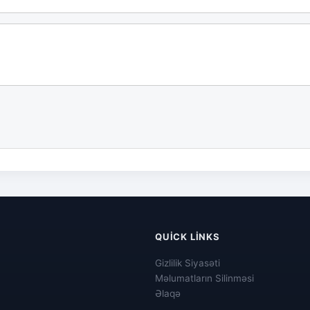
QUICK LINKS
Gizlilik Siyasəti
Məlumatların Silinməsi
Əlaqə