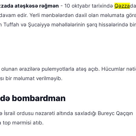
Qəzzada atəşkəsə rəğmən
- 10 oktyabr tarixində
Qəzza
da
davam edir. Yerli mənbələrdən daxil olan məlumata görə,
n Tuffah və Şucaiyyə məhəllələrinin şərq hissələrində bir
yd olunan ərazilərə pulemyotlarla atəş açıb. Hücumlar nət
sı bir məlumat verilməyib.
ndə bombardman
ə İsrail ordusu nəzarəti altında saxladığı Bureyc Qaçqın
 top mərmisi atıb.