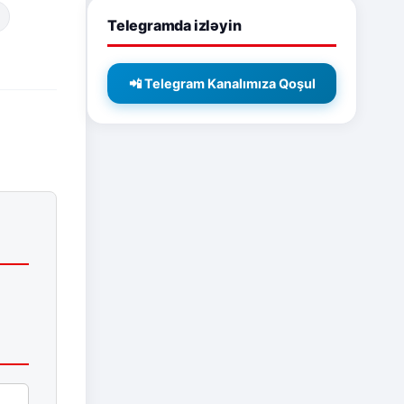
Telegramda izləyin
📲 Telegram Kanalımıza Qoşul