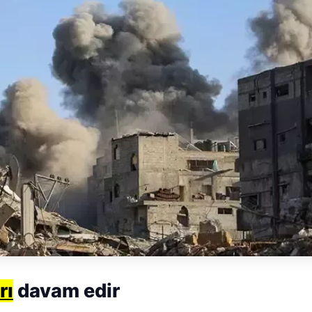
rı
davam edir