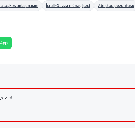
il atəşkəs anlaşmasını
İsrail-Qəzza münaqişəsi
Ateşkəs pozuntusu
sApp
yazın!