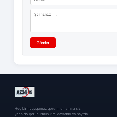
Göndər
Heç bir hüququmuz qorunmur, amma siz
yenə də qorunurmuş kimi davranın və saytda