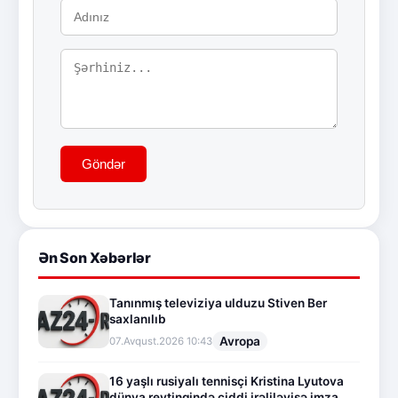
Göndər
Ən Son Xəbərlər
Tanınmış televiziya ulduzu Stiven Ber
saxlanılıb
Avropa
07.Avqust.2026 10:43
16 yaşlı rusiyalı tennisçi Kristina Lyutova
dünya reytinqində ciddi irəliləyişə imza