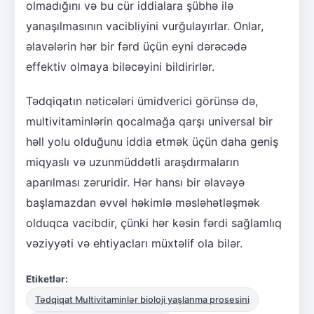
olmadığını və bu cür iddialara şübhə ilə
yanaşılmasının vacibliyini vurğulayırlar. Onlar,
əlavələrin hər bir fərd üçün eyni dərəcədə
effektiv olmaya biləcəyini bildirirlər.
Tədqiqatın nəticələri ümidverici görünsə də,
multivitaminlərin qocalmağa qarşı universal bir
həll yolu olduğunu iddia etmək üçün daha geniş
miqyaslı və uzunmüddətli araşdırmaların
aparılması zəruridir. Hər hansı bir əlavəyə
başlamazdan əvvəl həkimlə məsləhətləşmək
olduqca vacibdir, çünki hər kəsin fərdi sağlamlıq
vəziyyəti və ehtiyacları müxtəlif ola bilər.
Etiketlər:
Tədqiqat Multivitaminlər bioloji yaşlanma prosesini