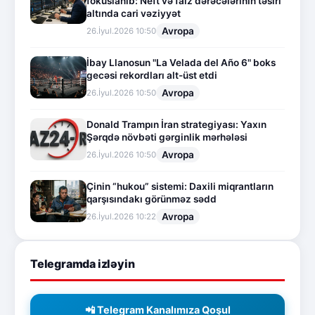
fokuslanıb: Neft və faiz dərəcələrinin təsiri
altında cari vəziyyət
Avropa
26.İyul.2026 10:50
İbay Llanosun "La Velada del Año 6" boks
gecəsi rekordları alt-üst etdi
Avropa
26.İyul.2026 10:50
Donald Trampın İran strategiyası: Yaxın
Şərqdə növbəti gərginlik mərhələsi
Avropa
26.İyul.2026 10:50
Çinin “hukou” sistemi: Daxili miqrantların
qarşısındakı görünməz sədd
Avropa
26.İyul.2026 10:22
Telegramda izləyin
📲 Telegram Kanalımıza Qoşul