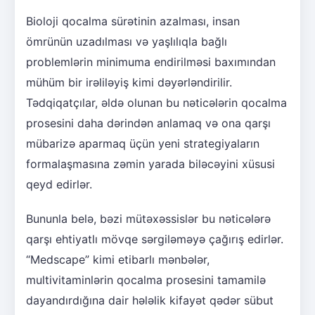
Bioloji qocalma sürətinin azalması, insan
ömrünün uzadılması və yaşlılıqla bağlı
problemlərin minimuma endirilməsi baxımından
mühüm bir irəliləyiş kimi dəyərləndirilir.
Tədqiqatçılar, əldə olunan bu nəticələrin qocalma
prosesini daha dərindən anlamaq və ona qarşı
mübarizə aparmaq üçün yeni strategiyaların
formalaşmasına zəmin yarada biləcəyini xüsusi
qeyd edirlər.
Bununla belə, bəzi mütəxəssislər bu nəticələrə
qarşı ehtiyatlı mövqe sərgiləməyə çağırış edirlər.
“Medscape” kimi etibarlı mənbələr,
multivitaminlərin qocalma prosesini tamamilə
dayandırdığına dair hələlik kifayət qədər sübut