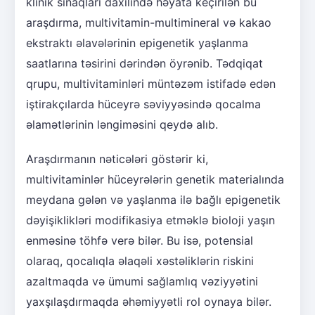
klinik sınaqları daxilində həyata keçirilən bu
araşdırma, multivitamin-multimineral və kakao
ekstraktı əlavələrinin epigenetik yaşlanma
saatlarına təsirini dərindən öyrənib. Tədqiqat
qrupu, multivitaminləri müntəzəm istifadə edən
iştirakçılarda hüceyrə səviyyəsində qocalma
əlamətlərinin ləngiməsini qeydə alıb.
Araşdırmanın nəticələri göstərir ki,
multivitaminlər hüceyrələrin genetik materialında
meydana gələn və yaşlanma ilə bağlı epigenetik
dəyişiklikləri modifikasiya etməklə bioloji yaşın
enməsinə töhfə verə bilər. Bu isə, potensial
olaraq, qocalıqla əlaqəli xəstəliklərin riskini
azaltmaqda və ümumi sağlamlıq vəziyyətini
yaxşılaşdırmaqda əhəmiyyətli rol oynaya bilər.