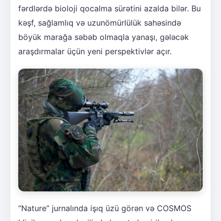
fərdlərdə bioloji qocalma sürətini azalda bilər. Bu
kəşf, sağlamlıq və uzunömürlülük sahəsində
böyük marağa səbəb olmaqla yanaşı, gələcək
araşdırmalar üçün yeni perspektivlər açır.
“Nature” jurnalında işıq üzü görən və COSMOS