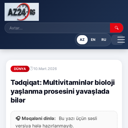
🔍
AZ
EN
RU
10.Mart.2026
DÜNYA
Tədqiqat: Multivitaminlər bioloji
yaşlanma prosesini yavaşlada
bilər
🎧 Məqaləni dinlə:
Bu yazı üçün səsli
versiya hələ hazırlanmayıb.