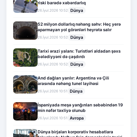
riski barədə xəbərdarlıq
Dünya
26.İyul.2026 10:52
52 milyon dollarlıq nəhəng səhv: Heç yerə
aparmayan yol görənləri heyrətə salır
Dünya
26.İyul.2026 10:52
Tarixi ərazi yalanı: Turistləri aldadan şəxs
bələdiyyəni də çaşdırdı
Dünya
26.İyul.2026 10:52
And dağları yarılır: Argentina və Çili
arasında nəhəng tunel layihəsi
Dünya
26.İyul.2026 10:51
İspaniyada meşə yanğınları səbəbindən 19
min nəfər təxliyə olunub
Avropa
26.İyul.2026 10:51
Dünya birjaları korporativ hesabatlara