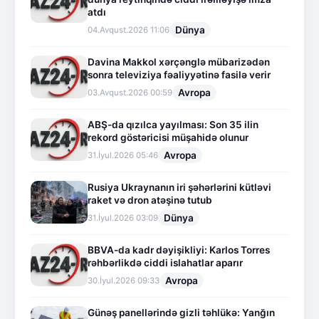
atdı
Dünya
04.Avqust.2026 11:06
Davina Makkol xərçənglə mübarizədən
sonra televiziya fəaliyyətinə fasilə verir
Avropa
03.Avqust.2026 00:59
ABŞ-da qızılca yayılması: Son 35 ilin
rekord göstəricisi müşahidə olunur
Avropa
31.İyul.2026 05:46
Rusiya Ukraynanın iri şəhərlərini kütləvi
raket və dron atəşinə tutub
Dünya
31.İyul.2026 03:09
BBVA-da kadr dəyişikliyi: Karlos Torres
rəhbərlikdə ciddi islahatlar aparır
Avropa
30.İyul.2026 09:33
Günəş panellərində gizli təhlükə: Yanğın