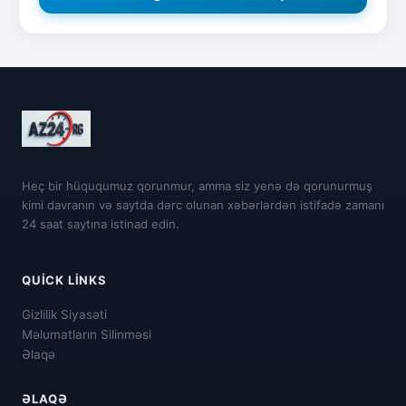
Heç bir hüququmuz qorunmur, amma siz yenə də qorunurmuş
kimi davranın və saytda dərc olunan xəbərlərdən istifadə zamanı
24 saat saytına istinad edin.
QUICK LINKS
Gizlilik Siyasəti
Məlumatların Silinməsi
Əlaqə
ƏLAQƏ