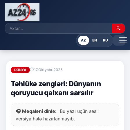
🔍
AZ
EN
RU
17.Oktyabr.2025
DÜNYA
Təhlükə zəngləri: Dünyanın
qoruyucu qalxanı sarsılır
🎧 Məqaləni dinlə:
Bu yazı üçün səsli
versiya hələ hazırlanmayıb.