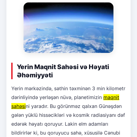
Yerin Maqnit Sahəsi və Həyati
Əhəmiyyəti
Yerin mərkəzində, səthin təxminən 3 min kilometr
dərinliyində yerləşən nüvə, planetimizin
maqnit
sahəsi
ni yaradır. Bu görünməz qalxan Günəşdən
gələn yüklü hissəcikləri və kosmik radiasiyanı dəf
edərək həyatı qoruyur. Lakin elm adamları
bildirirlər ki, bu qoruyucu sahə, xüsusilə Cənubi