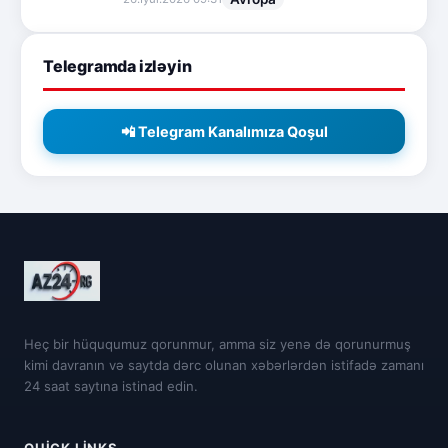
Telegramda izləyin
📲 Telegram Kanalımıza Qoşul
Heç bir hüququmuz qorunmur, amma siz yenə də qorunurmuş
kimi davranın və saytda dərc olunan xəbərlərdən istifadə zamanı
24 saat saytına istinad edin.
QUICK LINKS