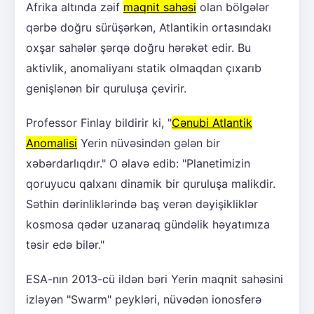
Afrika altında zəif
maqnit sahəsi
olan bölgələr
qərbə doğru sürüşərkən, Atlantikin ortasındakı
oxşar sahələr şərqə doğru hərəkət edir. Bu
aktivlik, anomaliyanı statik olmaqdan çıxarıb
genişlənən bir quruluşa çevirir.
Professor Finlay bildirir ki, "
Cənubi Atlantik
Anomalisi
Yerin nüvəsindən gələn bir
xəbərdarlıqdır." O əlavə edib: "Planetimizin
qoruyucu qalxanı dinamik bir quruluşa malikdir.
Səthin dərinliklərində baş verən dəyişikliklər
kosmosa qədər uzanaraq gündəlik həyatımıza
təsir edə bilər."
ESA-nın 2013-cü ildən bəri Yerin maqnit sahəsini
izləyən "Swarm" peykləri, nüvədən ionosferə