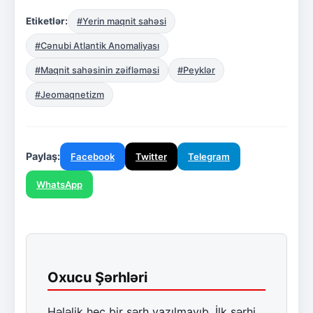
Etiketlər:
#Yerin maqnit sahəsi
#Cənubi Atlantik Anomaliyası
#Maqnit sahəsinin zəifləməsi
#Peyklər
#Jeomaqnetizm
Paylaş:
Facebook
Twitter
Telegram
WhatsApp
Oxucu Şərhləri
Hələlik heç bir şərh yazılmayıb. İlk şərhi