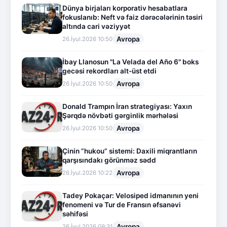
Dünya birjaları korporativ hesabatlara
fokuslanıb: Neft və faiz dərəcələrinin təsiri
altında cari vəziyyət
Avropa
26.İyul.2026 10:50
İbay Llanosun "La Velada del Año 6" boks
gecəsi rekordları alt-üst etdi
Avropa
26.İyul.2026 10:50
Donald Trampın İran strategiyası: Yaxın
Şərqdə növbəti gərginlik mərhələsi
Avropa
26.İyul.2026 10:50
Çinin “hukou” sistemi: Daxili miqrantların
qarşısındakı görünməz sədd
Avropa
26.İyul.2026 10:22
Tadey Pokaçar: Velosiped idmanının yeni
fenomeni və Tur de Fransın əfsanəvi
səhifəsi
Avropa
26.İyul.2026 09:31