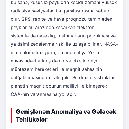
bu sahə, xüsusilə peyklərin keçidi zamanı yüksək
radiasiya səviyyələri ilə qarşılaşmasına səbəb
olur. GPS, rabitə və hava proqnozu təmin edən
peyklər bu ərazidən keçərkən elektron
sistemlərdə nasazlıq, məlumatların pozulması və
ya daimi zədələnmə riski ilə üzləşə bilirlər. NASA-
nın məlumatına görə, bu anomaliya Yerin
nüvəsindəki ərimiş dəmir və nikelin qeyri-
müntəzəm hərəkətləri ilə maqnit sahəsinin
dalğalanmasından irəli gəlir. Bu dinamik struktur,
planetin maqnit oxunun mailliyi ilə birləşərək
CAA-nın yaranmasına yol açır.
Genişlənən Anomaliya və Gələcək
Təhlükələr