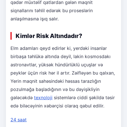
qədər müxtəlif qatlardan gələn maqnit
siqnallarını təhlil edərək bu proseslərin
anlaşılmasına işıq salır.
Kimlər Risk Altındadır?
Elm adamları qeyd edirlər ki, yerdəki insanlar
birbaşa təhlükə altında deyil, lakin kosmosdakı
astronavtlar, yüksək hündürlüklü uçuşlar və
peyklər üçün risk hər il artır. Zəifləyən bu qalxan,
Yerin maqnit sahəsindəki həssas tarazlığın
pozulmağa başladığının və bu dəyişikliyin
gələcəkdə
texnoloji
sistemlərə ciddi şəkildə təsir
edə biləcəyinin xəbərçisi olaraq qəbul edilir.
24 saat