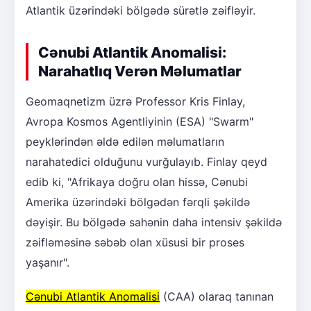
Atlantik üzərindəki bölgədə sürətlə zəifləyir.
Cənubi Atlantik Anomalisi:
Narahatlıq Verən Məlumatlar
Geomaqnetizm üzrə Professor Kris Finlay,
Avropa Kosmos Agentliyinin (ESA) "Swarm"
peyklərindən əldə edilən məlumatların
narahatedici olduğunu vurğulayıb. Finlay qeyd
edib ki, "Afrikaya doğru olan hissə, Cənubi
Amerika üzərindəki bölgədən fərqli şəkildə
dəyişir. Bu bölgədə sahənin daha intensiv şəkildə
zəifləməsinə səbəb olan xüsusi bir proses
yaşanır".
Cənubi Atlantik Anomalisi
(CAA) olaraq tanınan