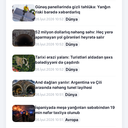
Günəş panellərində gizli təhlükə: Yanğın
riski barədə xəbərdarlıq
Dünya
26.İyul.2026 10:52
52 milyon dollarlıq nəhəng səhv: Heç yerə
aparmayan yol görənləri heyrətə salır
Dünya
26.İyul.2026 10:52
Tarixi ərazi yalanı: Turistləri aldadan şəxs
bələdiyyəni də çaşdırdı
Dünya
26.İyul.2026 10:52
And dağları yarılır: Argentina və Çili
arasında nəhəng tunel layihəsi
Dünya
26.İyul.2026 10:51
İspaniyada meşə yanğınları səbəbindən 19
min nəfər təxliyə olunub
Avropa
26.İyul.2026 10:51