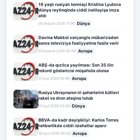
16 yaşlı rusiyalı tennisçi Kristina Lyutova
dünya reytinqində ciddi irəliləyişə imza
atdı
Dünya
04.Avqust.2026 11:06
Davina Makkol xərçənglə mübarizədən
sonra televiziya fəaliyyətinə fasilə verir
Avropa
03.Avqust.2026 00:59
ABŞ-da qızılca yayılması: Son 35 ilin
rekord göstəricisi müşahidə olunur
Avropa
31.İyul.2026 05:46
Rusiya Ukraynanın iri şəhərlərini kütləvi
raket və dron atəşinə tutub
Dünya
31.İyul.2026 03:09
BBVA-da kadr dəyişikliyi: Karlos Torres
rəhbərlikdə ciddi islahatlar aparır
Avropa
30.İyul.2026 09:33