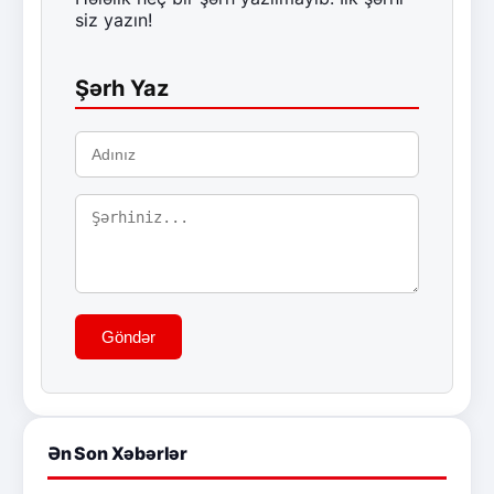
siz yazın!
Şərh Yaz
Göndər
Ən Son Xəbərlər