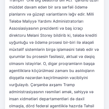
Trampın “One Big Beautiful Bill Act” qanunu uzun
müddət davam edən bir sıra sərfəli ödəmə
planlarını və güzəşt variantlarını ləğv edir. Milli
Tələbə Maliyyə Yardımı Administratorları
Assosiasiyasının prezidenti və baş icraçı
direktoru Melani Storey bildirib ki, tələbə krediti
uyğunluğu və ödəmə prosesi bir-biri ilə əlaqəli
müxtəlif sistemlərin birgə işləməsini tələb edir və
qurumlar bu prosesin fasiləsiz, aktual və dəqiq
olmasını istəyirlər. O, digər proqramların başqa
agentliklərə köçürülməsi zamanı bu asılılıqların
diqqətlə nəzərdən keçirilməsinin vacibliyini
vurğulayıb. Çərşənbə axşamı Tramp
administrasiyasının rəsmiləri əmək, səhiyyə və
insan xidmətləri departamentləri də daxil
olmaqla, dörd federal agentliklə hazırda Təhsil