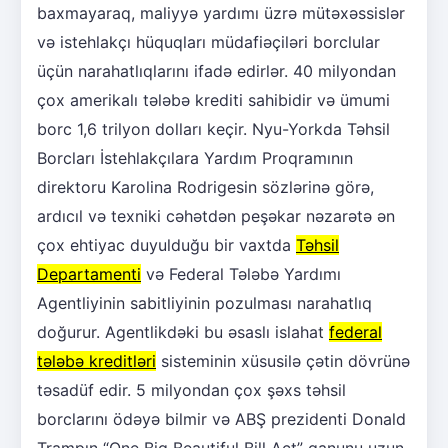
baxmayaraq, maliyyə yardımı üzrə mütəxəssislər
və istehlakçı hüquqları müdafiəçiləri borclular
üçün narahatlıqlarını ifadə edirlər. 40 milyondan
çox amerikalı tələbə krediti sahibidir və ümumi
borc 1,6 trilyon dolları keçir. Nyu-Yorkda Təhsil
Borcları İstehlakçılara Yardım Proqramının
direktoru Karolina Rodrigesin sözlərinə görə,
ardıcıl və texniki cəhətdən peşəkar nəzarətə ən
çox ehtiyac duyulduğu bir vaxtda
Təhsil
Departamenti
və Federal Tələbə Yardımı
Agentliyinin sabitliyinin pozulması narahatlıq
doğurur. Agentlikdəki bu əsaslı islahat
federal
tələbə kreditləri
sisteminin xüsusilə çətin dövrünə
təsadüf edir. 5 milyondan çox şəxs təhsil
borclarını ödəyə bilmir və ABŞ prezidenti Donald