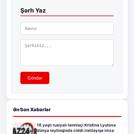
Şərh Yaz
Göndər
Ən Son Xəbərlər
16 yaşlı rusiyalı tennisçi Kristina Lyutova
dünya reytinqində ciddi irəliləyişə imza