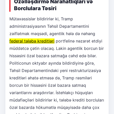
Özəlləşdirmə Narahatlıqları və
Borclulara Təsiri
Mütəxəssislər bildirirlər ki, Tramp
administrasiyasının Təhsil Departamentini
zəiflətmək məqsədi, agentlik hələ də nəhəng
federal tələbə kreditləri
portfelinə nəzarət etdiyi
müddətcə çətin olacaq. Lakin agentlik borcun bir
hissəsini özəl bazara satmağa cəhd edə bilər.
Politiconun oktyabr ayında bildirdiyinə görə,
Təhsil Departamentindəki yeni restrukturizasiya
kreditləri əhatə etməsə də, Tramp rəsmiləri
borcun bir hissəsini özəl bazara satmaq
variantlarını araşdırırlar. İstehlakçı hüquqları
müdafiəçiləri bildirirlər ki, tələbə krediti borcluları
özəl bazarda hökumətlə müqayisədə daha çox