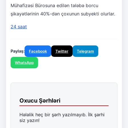
Mühafizəsi Bürosuna edilən tələbə borcu
şikayətlərinin 40%-dən çoxunun subyekti olurlar.
24 saat
Paylaş:
Facebook
Twitter
Telegram
WhatsApp
Oxucu Şərhləri
Hələlik heç bir şərh yazılmayıb. İlk şərhi
siz yazın!