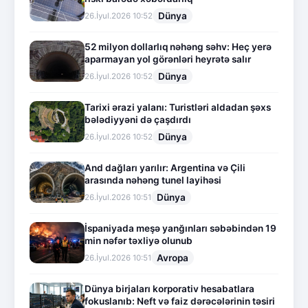
Dünya
26.İyul.2026 10:52
52 milyon dollarlıq nəhəng səhv: Heç yerə
aparmayan yol görənləri heyrətə salır
Dünya
26.İyul.2026 10:52
Tarixi ərazi yalanı: Turistləri aldadan şəxs
bələdiyyəni də çaşdırdı
Dünya
26.İyul.2026 10:52
And dağları yarılır: Argentina və Çili
arasında nəhəng tunel layihəsi
Dünya
26.İyul.2026 10:51
İspaniyada meşə yanğınları səbəbindən 19
min nəfər təxliyə olunub
Avropa
26.İyul.2026 10:51
Dünya birjaları korporativ hesabatlara
fokuslanıb: Neft və faiz dərəcələrinin təsiri