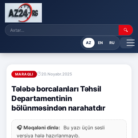
🔍
AZ
EN
RU
20.Noyabr.2025
MARAQLI
Tələbə borcalanları Təhsil
Departamentinin
bölünməsindən narahatdır
🎧 Məqaləni dinlə:
Bu yazı üçün səsli
versiya hələ hazırlanmayıb.