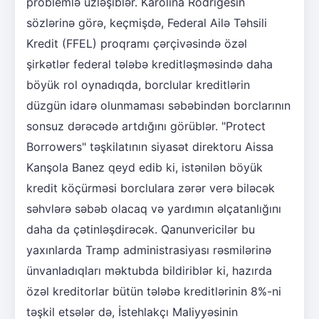
problemlə üzləşiblər. Karolina Rodrigesin
sözlərinə görə, keçmişdə, Federal Ailə Təhsili
Kredit (FFEL) proqramı çərçivəsində özəl
şirkətlər federal tələbə kreditləşməsində daha
böyük rol oynadıqda, borclular kreditlərin
düzgün idarə olunmaması səbəbindən borclarının
sonsuz dərəcədə artdığını görüblər. "Protect
Borrowers" təşkilatının siyasət direktoru Aissa
Kanşola Banez qeyd edib ki, istənilən böyük
kredit köçürməsi borclulara zərər verə biləcək
səhvlərə səbəb olacaq və yardımın əlçatanlığını
daha da çətinləşdirəcək. Qanunvericilər bu
yaxınlarda Tramp administrasiyası rəsmilərinə
ünvanladıqları məktubda bildiriblər ki, hazırda
özəl kreditorlar bütün tələbə kreditlərinin 8%-ni
təşkil etsələr də, İstehlakçı Maliyyəsinin