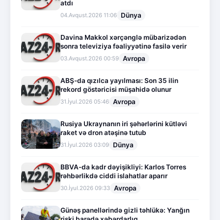
atdı
Dünya
04.Avqust.2026 11:06
Davina Makkol xərçənglə mübarizədən
sonra televiziya fəaliyyətinə fasilə verir
Avropa
03.Avqust.2026 00:59
ABŞ-da qızılca yayılması: Son 35 ilin
rekord göstəricisi müşahidə olunur
Avropa
31.İyul.2026 05:46
Rusiya Ukraynanın iri şəhərlərini kütləvi
raket və dron atəşinə tutub
Dünya
31.İyul.2026 03:09
BBVA-da kadr dəyişikliyi: Karlos Torres
rəhbərlikdə ciddi islahatlar aparır
Avropa
30.İyul.2026 09:33
Günəş panellərində gizli təhlükə: Yanğın
riski barədə xəbərdarlıq