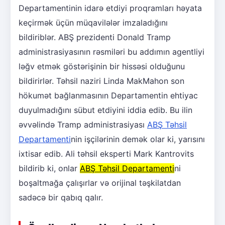
Departamentinin idarə etdiyi proqramları həyata
keçirmək üçün müqavilələr imzaladığını
bildiriblər. ABŞ prezidenti Donald Tramp
administrasiyasının rəsmiləri bu addımın agentliyi
ləğv etmək göstərişinin bir hissəsi olduğunu
bildirirlər. Təhsil naziri Linda MakMahon son
hökumət bağlanmasının Departamentin ehtiyac
duyulmadığını sübut etdiyini iddia edib. Bu ilin
əvvəlində Tramp administrasiyası
ABŞ Təhsil
Departamenti
nin işçilərinin demək olar ki, yarısını
ixtisar edib. Ali təhsil eksperti Mark Kantrovits
bildirib ki, onlar
ABŞ Təhsil Departamenti
ni
boşaltmağa çalışırlar və orijinal təşkilatdan
sadəcə bir qabıq qalır.