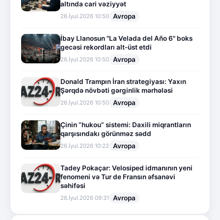
altında cari vəziyyət
Avropa
26.İyul.2026 10:50
İbay Llanosun "La Velada del Año 6" boks
gecəsi rekordları alt-üst etdi
Avropa
26.İyul.2026 10:50
Donald Trampın İran strategiyası: Yaxın
Şərqdə növbəti gərginlik mərhələsi
Avropa
26.İyul.2026 10:50
Çinin “hukou” sistemi: Daxili miqrantların
qarşısındakı görünməz sədd
Avropa
26.İyul.2026 10:22
Tadey Pokaçar: Velosiped idmanının yeni
fenomeni və Tur de Fransın əfsanəvi
səhifəsi
Avropa
26.İyul.2026 09:31