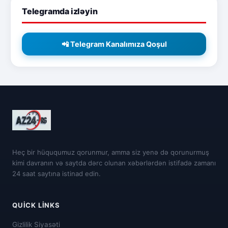
Telegramda izləyin
📲 Telegram Kanalımıza Qoşul
Heç bir hüququmuz qorunmur, amma siz yenə də qorunurmuş
kimi davranın və saytda dərc olunan xəbərlərdən istifadə zamanı
24 saat saytına istinad edin.
QUICK LINKS
Gizlilik Siyasəti