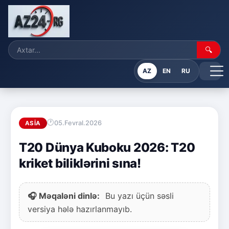
🔍
AZ
EN
RU
05.Fevral.2026
ASIA
T20 Dünya Kuboku 2026: T20
kriket biliklərini sına!
🎧 Məqaləni dinlə:
Bu yazı üçün səsli
versiya hələ hazırlanmayıb.