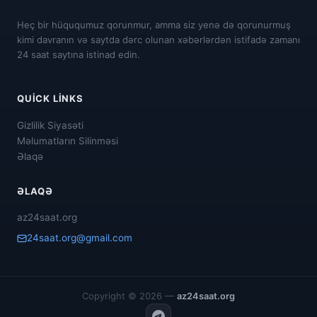
Heç bir hüququmuz qorunmur, amma siz yenə də qorunurmuş
kimi davranın və saytda dərc olunan xəbərlərdən istifadə zamanı
24 saat saytına istinad edin.
QUICK LINKS
Gizlilik Siyasəti
Məlumatların Silinməsi
Əlaqə
ƏLAQƏ
az24saat.org
24saat.org@gmail.com
Copyright © 2026 —
az24saat.org