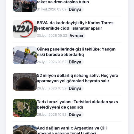
raket və dron atəşinə tutub
Dünya
31.İyul.2026 03:09
BBVA-da kadr dəyişikliyi: Karlos Torres
rəhbərlikdə ciddi islahatlar aparır
Avropa
30.İyul.2026 09:33
Günəş panellərində gizli təhlükə: Yanğın
riski barədə xəbərdarlıq
Dünya
26.İyul.2026 10:52
52 milyon dollarlıq nəhəng səhv: Heç yerə
aparmayan yol görənləri heyrətə salır
Dünya
26.İyul.2026 10:52
Tarixi ərazi yalanı: Turistləri aldadan şəxs
bələdiyyəni də çaşdırdı
Dünya
26.İyul.2026 10:52
And dağları yarılır: Argentina və Çili
arasında nəhəng tunel layihəsi