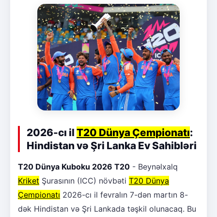
2026-cı il
T20 Dünya Çempionatı
:
Hindistan və Şri Lanka Ev Sahibləri
T20 Dünya Kuboku 2026 T20
- Beynəlxalq
Kriket
Şurasının (ICC) növbəti
T20 Dünya
Çempionatı
2026-cı il fevralın 7-dən martın 8-
dək Hindistan və Şri Lankada təşkil olunacaq. Bu