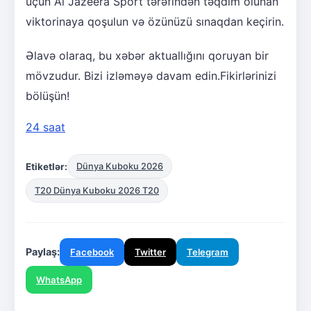
üçün Al Jazeera Sport tərəfindən təqdim olunan
viktorinaya qoşulun və özünüzü sınaqdan keçirin.
Əlavə olaraq, bu xəbər aktuallığını qoruyan bir
mövzudur. Bizi izləməyə davam edin.Fikirlərinizi
bölüşün!
24 saat
Etiketlər:
Dünya Kuboku 2026
T20 Dünya Kuboku 2026 T20
Paylaş:
Facebook
Twitter
Telegram
WhatsApp