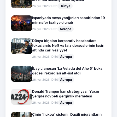
Dünya
26.İyul.2026 10:51
İspaniyada meşə yanğınları səbəbindən 19
min nəfər təxliyə olunub
Avropa
26.İyul.2026 10:51
Dünya birjaları korporativ hesabatlara
fokuslanıb: Neft və faiz dərəcələrinin təsiri
altında cari vəziyyət
Avropa
26.İyul.2026 10:50
İbay Llanosun "La Velada del Año 6" boks
gecəsi rekordları alt-üst etdi
Avropa
26.İyul.2026 10:50
Donald Trampın İran strategiyası: Yaxın
Şərqdə növbəti gərginlik mərhələsi
Avropa
26.İyul.2026 10:50
Çinin “hukou” sistemi: Daxili miqrantların