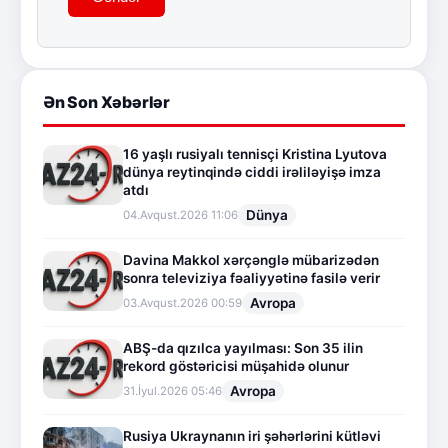
Ən Son Xəbərlər
16 yaşlı rusiyalı tennisçi Kristina Lyutova
dünya reytinqində ciddi irəliləyişə imza
atdı
Dünya
04.Avqust.2026 11:06
Davina Makkol xərçənglə mübarizədən
sonra televiziya fəaliyyətinə fasilə verir
Avropa
03.Avqust.2026 00:59
ABŞ-da qızılca yayılması: Son 35 ilin
rekord göstəricisi müşahidə olunur
Avropa
31.İyul.2026 05:46
Rusiya Ukraynanın iri şəhərlərini kütləvi