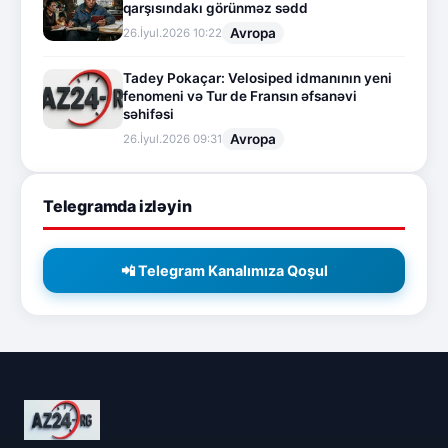
qarşısındakı görünməz sədd
Avropa
26.İyul.2026 10:22
Tadey Pokaçar: Velosiped idmanının yeni
fenomeni və Tur de Fransın əfsanəvi
səhifəsi
Avropa
26.İyul.2026 09:31
Telegramda izləyin
📲 Telegram Kanalımıza Qoşul