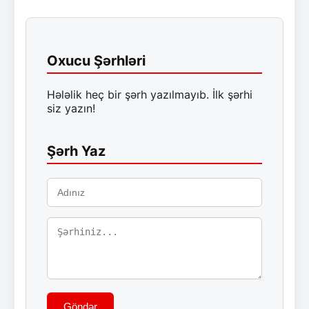
Oxucu Şərhləri
Hələlik heç bir şərh yazılmayıb. İlk şərhi
siz yazın!
Şərh Yaz
Göndər