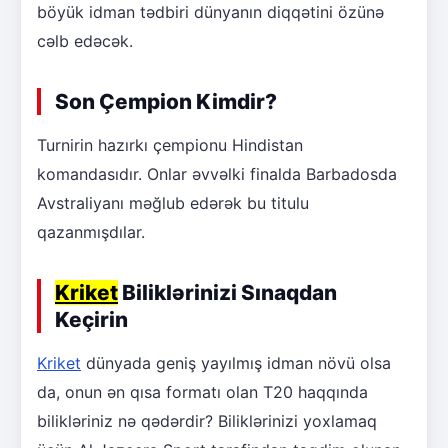
böyük idman tədbiri dünyanın diqqətini özünə
cəlb edəcək.
Son Çempion Kimdir?
Turnirin hazırkı çempionu Hindistan
komandasıdır. Onlar əvvəlki finalda Barbadosda
Avstraliyanı məğlub edərək bu titulu
qazanmışdılar.
Kriket
Biliklərinizi Sınaqdan
Keçirin
Kriket
dünyada geniş yayılmış idman növü olsa
da, onun ən qısa formatı olan T20 haqqında
bilikləriniz nə qədərdir? Biliklərinizi yoxlamaq