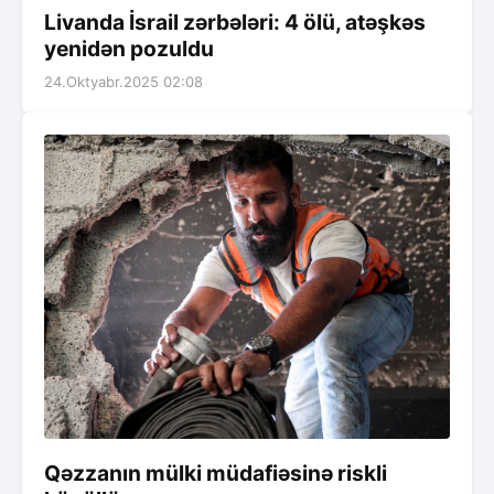
Livanda İsrail zərbələri: 4 ölü, atəşkəs
yenidən pozuldu
24.Oktyabr.2025 02:08
Qəzzanın mülki müdafiəsinə riskli