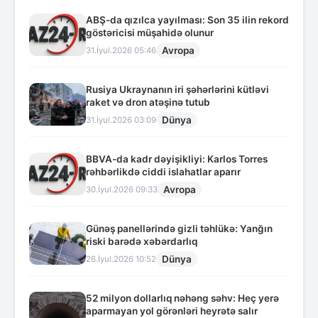
ABŞ-da qızılca yayılması: Son 35 ilin rekord
göstəricisi müşahidə olunur
Avropa
31.İyul.2026 05:46
Rusiya Ukraynanın iri şəhərlərini kütləvi
raket və dron atəşinə tutub
Dünya
31.İyul.2026 03:09
BBVA-da kadr dəyişikliyi: Karlos Torres
rəhbərlikdə ciddi islahatlar aparır
Avropa
30.İyul.2026 09:33
Günəş panellərində gizli təhlükə: Yanğın
riski barədə xəbərdarlıq
Dünya
26.İyul.2026 10:52
52 milyon dollarlıq nəhəng səhv: Heç yerə
aparmayan yol görənləri heyrətə salır