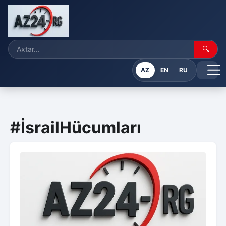
🔍
AZ
EN
RU
#İsrailHücumları