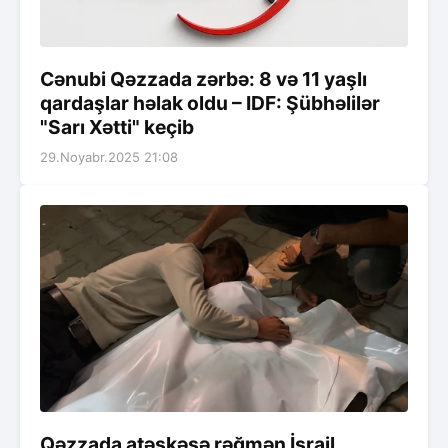
Cənubi Qəzzada zərbə: 8 və 11 yaşlı
qardaşlar həlak oldu – IDF: Şübhəlilər
"Sarı Xətti" keçib
29.Noyabr.2025 21:08
Qəzzada atəşkəsə rəğmən İsrail