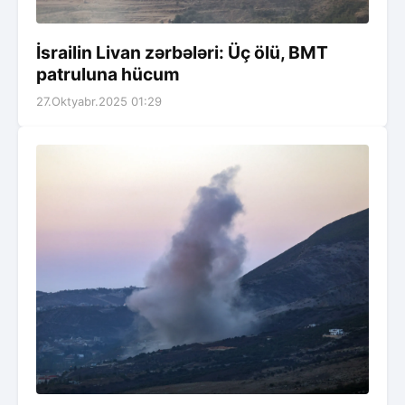
İsrailin Livan zərbələri: Üç ölü, BMT
patruluna hücum
27.Oktyabr.2025 01:29