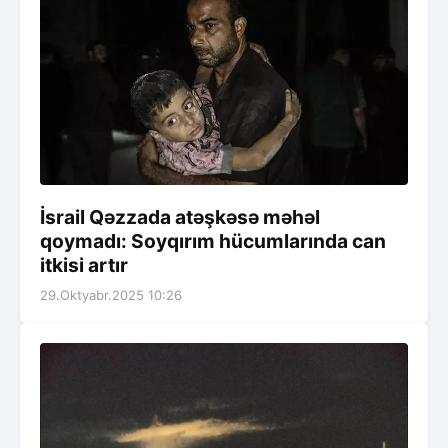
İsrail Qəzzada atəşkəsə məhəl
qoymadı: Soyqırım hücumlarında can
itkisi artır
29.Oktyabr.2025 10:26