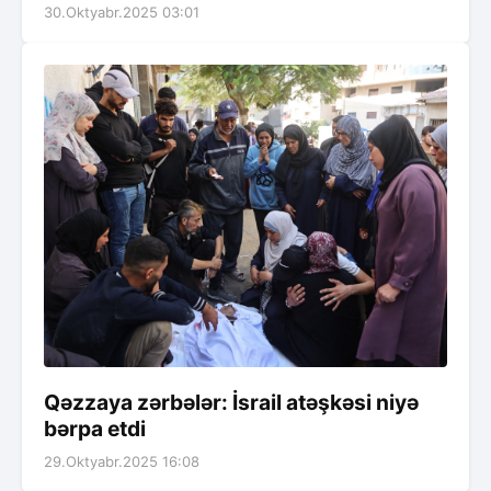
30.Oktyabr.2025 03:01
Qəzzaya zərbələr: İsrail atəşkəsi niyə
bərpa etdi
29.Oktyabr.2025 16:08