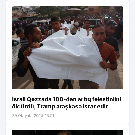
İsrail Qəzzada 100-dən artıq fələstinlini
öldürdü, Tramp atəşkəsə israr edir
29.Oktyabr.2025 13:51