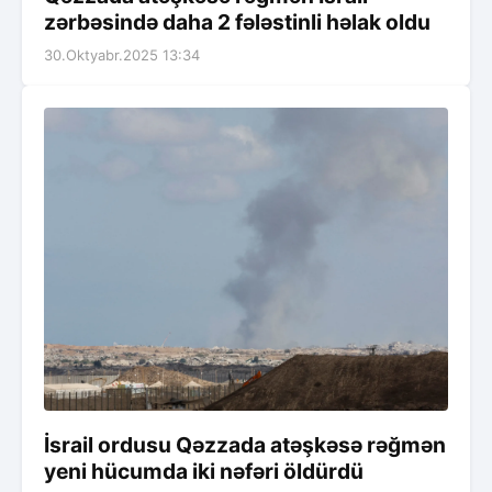
zərbəsində daha 2 fələstinli həlak oldu
30.Oktyabr.2025 13:34
İsrail ordusu Qəzzada atəşkəsə rəğmən
yeni hücumda iki nəfəri öldürdü