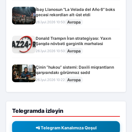
İbay Llanosun "La Velada del Año 6" boks
gecəsi rekordları alt-üst etdi
Avropa
26.İyul.2026 10:50
Donald Trampın İran strategiyası: Yaxın
Şərqdə növbəti gərginlik mərhələsi
Avropa
26.İyul.2026 10:50
Çinin “hukou” sistemi: Daxili miqrantların
qarşısındakı görünməz sədd
Avropa
26.İyul.2026 10:22
Telegramda izləyin
📲 Telegram Kanalımıza Qoşul