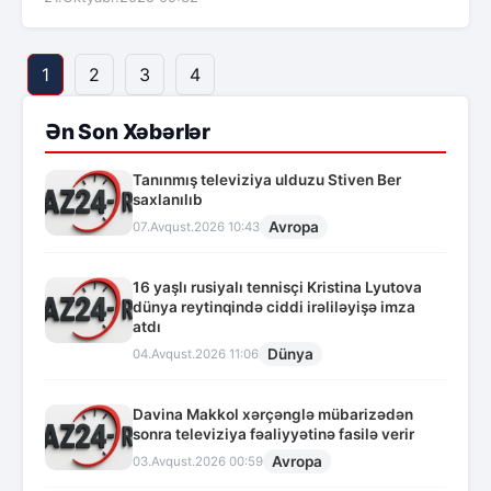
1
2
3
4
Ən Son Xəbərlər
Tanınmış televiziya ulduzu Stiven Ber
saxlanılıb
Avropa
07.Avqust.2026 10:43
16 yaşlı rusiyalı tennisçi Kristina Lyutova
dünya reytinqində ciddi irəliləyişə imza
atdı
Dünya
04.Avqust.2026 11:06
Davina Makkol xərçənglə mübarizədən
sonra televiziya fəaliyyətinə fasilə verir
Avropa
03.Avqust.2026 00:59