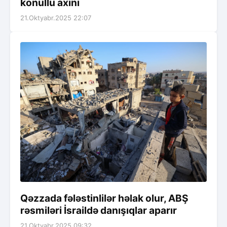
könüllü axını
21.Oktyabr.2025 22:07
Qəzzada fələstinlilər həlak olur, ABŞ
rəsmiləri İsraildə danışıqlar aparır
21.Oktyabr.2025 09:32