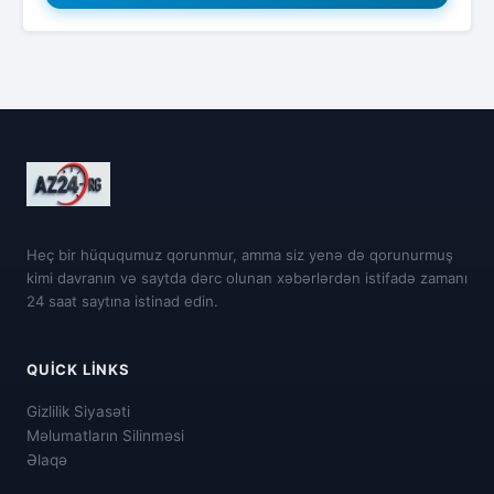
Heç bir hüququmuz qorunmur, amma siz yenə də qorunurmuş
kimi davranın və saytda dərc olunan xəbərlərdən istifadə zamanı
24 saat saytına istinad edin.
QUICK LINKS
Gizlilik Siyasəti
Məlumatların Silinməsi
Əlaqə