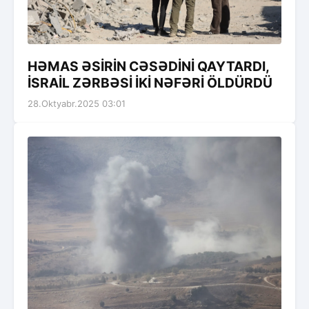
HƏMAS ƏSİRİN CƏSƏDİNİ QAYTARDI,
İSRAİL ZƏRBƏSİ İKİ NƏFƏRİ ÖLDÜRDÜ
28.Oktyabr.2025 03:01