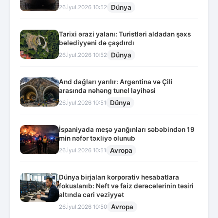
Dünya
26.İyul.2026 10:52
Tarixi ərazi yalanı: Turistləri aldadan şəxs
bələdiyyəni də çaşdırdı
Dünya
26.İyul.2026 10:52
And dağları yarılır: Argentina və Çili
arasında nəhəng tunel layihəsi
Dünya
26.İyul.2026 10:51
İspaniyada meşə yanğınları səbəbindən 19
min nəfər təxliyə olunub
Avropa
26.İyul.2026 10:51
Dünya birjaları korporativ hesabatlara
fokuslanıb: Neft və faiz dərəcələrinin təsiri
altında cari vəziyyət
Avropa
26.İyul.2026 10:50