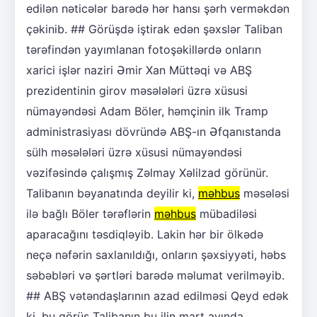
edilən nəticələr barədə hər hansı şərh verməkdən
çəkinib. ## Görüşdə iştirak edən şəxslər Taliban
tərəfindən yayımlanan fotoşəkillərdə onların
xarici işlər naziri Əmir Xan Müttəqi və ABŞ
prezidentinin girov məsələləri üzrə xüsusi
nümayəndəsi Adam Böler, həmçinin ilk Tramp
administrasiyası dövründə ABŞ-ın Əfqanıstanda
sülh məsələləri üzrə xüsusi nümayəndəsi
vəzifəsində çalışmış Zəlmay Xəlilzad görünür.
Talibanın bəyanatında deyilir ki,
məhbus
məsələsi
ilə bağlı Böler tərəflərin
məhbus
mübadiləsi
aparacağını təsdiqləyib. Lakin hər bir ölkədə
neçə nəfərin saxlanıldığı, onların şəxsiyyəti, həbs
səbəbləri və şərtləri barədə məlumat verilməyib.
## ABŞ vətəndaşlarının azad edilməsi Qeyd edək
ki, bu görüş Talibanın bu ilin mart ayında