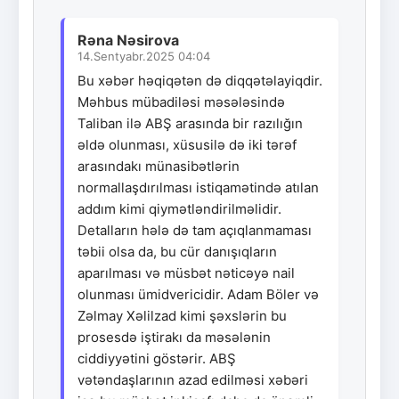
Rəna Nəsirova
14.Sentyabr.2025 04:04
Bu xəbər həqiqətən də diqqətəlayiqdir.
Məhbus mübadiləsi məsələsində
Taliban ilə ABŞ arasında bir razılığın
əldə olunması, xüsusilə də iki tərəf
arasındakı münasibətlərin
normallaşdırılması istiqamətində atılan
addım kimi qiymətləndirilməlidir.
Detalların hələ də tam açıqlanmaması
təbii olsa da, bu cür danışıqların
aparılması və müsbət nəticəyə nail
olunması ümidvericidir. Adam Böler və
Zəlmay Xəlilzad kimi şəxslərin bu
prosesdə iştirakı da məsələnin
ciddiyyətini göstərir. ABŞ
vətəndaşlarının azad edilməsi xəbəri