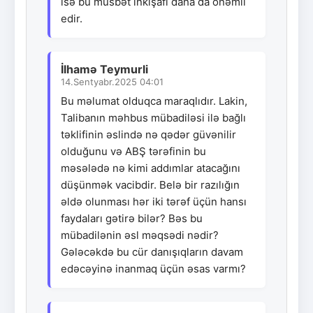
isə bu müsbət inkişafı daha da önəmli
edir.
İlhamə Teymurli
14.Sentyabr.2025 04:01
Bu məlumat olduqca maraqlıdır. Lakin,
Talibanın məhbus mübadiləsi ilə bağlı
təklifinin əslində nə qədər güvənilir
olduğunu və ABŞ tərəfinin bu
məsələdə nə kimi addımlar atacağını
düşünmək vacibdir. Belə bir razılığın
əldə olunması hər iki tərəf üçün hansı
faydaları gətirə bilər? Bəs bu
mübadilənin əsl məqsədi nədir?
Gələcəkdə bu cür danışıqların davam
edəcəyinə inanmaq üçün əsas varmı?