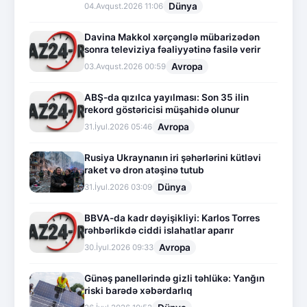
Dünya
04.Avqust.2026 11:06
Davina Makkol xərçənglə mübarizədən
sonra televiziya fəaliyyətinə fasilə verir
Avropa
03.Avqust.2026 00:59
ABŞ-da qızılca yayılması: Son 35 ilin
rekord göstəricisi müşahidə olunur
Avropa
31.İyul.2026 05:46
Rusiya Ukraynanın iri şəhərlərini kütləvi
raket və dron atəşinə tutub
Dünya
31.İyul.2026 03:09
BBVA-da kadr dəyişikliyi: Karlos Torres
rəhbərlikdə ciddi islahatlar aparır
Avropa
30.İyul.2026 09:33
Günəş panellərində gizli təhlükə: Yanğın
riski barədə xəbərdarlıq