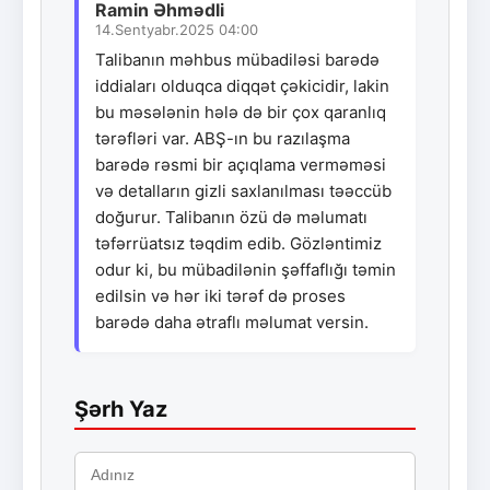
Ramin Əhmədli
14.Sentyabr.2025 04:00
Talibanın məhbus mübadiləsi barədə
iddiaları olduqca diqqət çəkicidir, lakin
bu məsələnin hələ də bir çox qaranlıq
tərəfləri var. ABŞ-ın bu razılaşma
barədə rəsmi bir açıqlama verməməsi
və detalların gizli saxlanılması təəccüb
doğurur. Talibanın özü də məlumatı
təfərrüatsız təqdim edib. Gözləntimiz
odur ki, bu mübadilənin şəffaflığı təmin
edilsin və hər iki tərəf də proses
barədə daha ətraflı məlumat versin.
Şərh Yaz