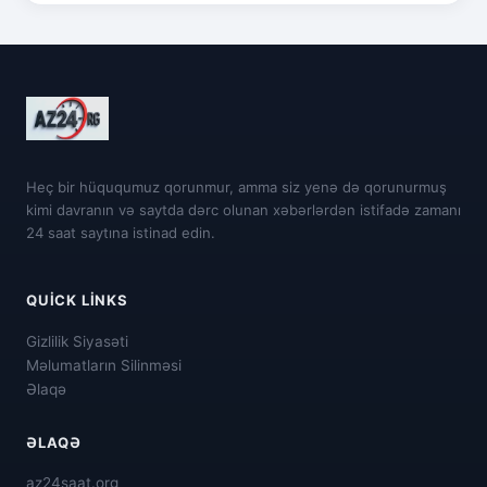
Heç bir hüququmuz qorunmur, amma siz yenə də qorunurmuş
kimi davranın və saytda dərc olunan xəbərlərdən istifadə zamanı
24 saat saytına istinad edin.
QUICK LINKS
Gizlilik Siyasəti
Məlumatların Silinməsi
Əlaqə
ƏLAQƏ
az24saat.org