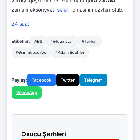
verdiyi qeyd olunub. Məlumata görə zəlzələ
zamanı əksəriyyəti
sələfi
icmasının üzvləri olub.
24 saat
Etiketlər:
ABŞ
#Əfqanıstan
#Taliban
#Əsir mübadiləsi
#Adam Boehler
Paylaş:
Facebook
Twitter
Telegram
WhatsApp
Oxucu Şərhləri