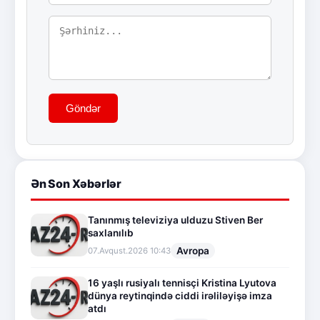
Göndər
Ən Son Xəbərlər
Tanınmış televiziya ulduzu Stiven Ber
saxlanılıb
Avropa
07.Avqust.2026 10:43
16 yaşlı rusiyalı tennisçi Kristina Lyutova
dünya reytinqində ciddi irəliləyişə imza
atdı