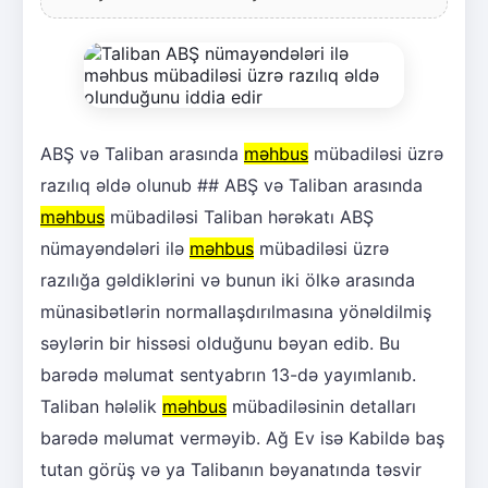
ABŞ və Taliban arasında
məhbus
mübadiləsi üzrə
razılıq əldə olunub ## ABŞ və Taliban arasında
məhbus
mübadiləsi Taliban hərəkatı ABŞ
nümayəndələri ilə
məhbus
mübadiləsi üzrə
razılığa gəldiklərini və bunun iki ölkə arasında
münasibətlərin normallaşdırılmasına yönəldilmiş
səylərin bir hissəsi olduğunu bəyan edib. Bu
barədə məlumat sentyabrın 13-də yayımlanıb.
Taliban hələlik
məhbus
mübadiləsinin detalları
barədə məlumat verməyib. Ağ Ev isə Kabildə baş
tutan görüş və ya Talibanın bəyanatında təsvir