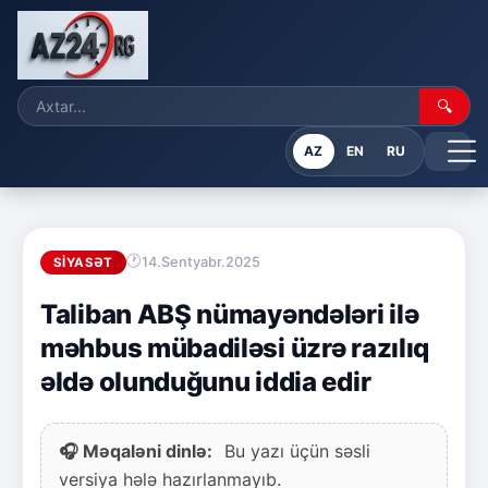
🔍
AZ
EN
RU
14.Sentyabr.2025
SIYASƏT
Taliban ABŞ nümayəndələri ilə
məhbus mübadiləsi üzrə razılıq
əldə olunduğunu iddia edir
🎧 Məqaləni dinlə:
Bu yazı üçün səsli
versiya hələ hazırlanmayıb.