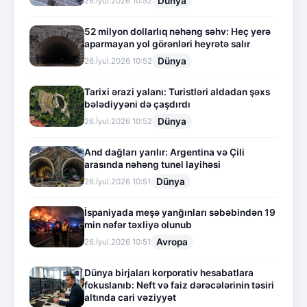
Dünya
26.İyul.2026 10:52
52 milyon dollarlıq nəhəng səhv: Heç yerə
aparmayan yol görənləri heyrətə salır
Dünya
26.İyul.2026 10:52
Tarixi ərazi yalanı: Turistləri aldadan şəxs
bələdiyyəni də çaşdırdı
Dünya
26.İyul.2026 10:52
And dağları yarılır: Argentina və Çili
arasında nəhəng tunel layihəsi
Dünya
26.İyul.2026 10:51
İspaniyada meşə yanğınları səbəbindən 19
min nəfər təxliyə olunub
Avropa
26.İyul.2026 10:51
Dünya birjaları korporativ hesabatlara
fokuslanıb: Neft və faiz dərəcələrinin təsiri
altında cari vəziyyət