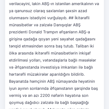
veriləcəyini, lakin ABŞ-ın istənilən amerikalının və
ya qanunsuz olaraq saxlanılan şəxsin azad
olunmasını istədiyini vurğulayıb. ## İkitərəfli
münasibətlər və zəlzələ Danışıqlar ABŞ
prezidenti Donald Trampın əfqanların ABŞ-a
girişinə qadağa qoyan yeni səyahət qadağasını
tənqid etməsindən sonra baş tutub. Taliban iki
ölkə arasında ikitərəfli münasibətlərin inkişaf
etdirilməsi yolları, vətəndaşlarla bağlı məsələlər
və Əfqanıstanda investisiya imkanları ilə bağlı
hərtərəfli müzakirələr aparıldığını bildirib.
Bəyanatda həmçinin ABŞ nümayəndə heyətinin
iyun ayının sonlarında Əfqanıstanın şərqində baş
vermiş və ən azı 2200 nəfərin həyatına son
qoymuş dağıdıcı zəlzələ ilə bağlı başsağlığı