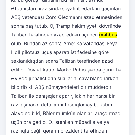
Əfqanıstan ərazisində səyahət edərkən qaçırılan
ABŞ vətəndaşı Corc Qlezmannı azad etməsindən
sonra baş tutub. O, Tramp hakimiyyəti dövründə
Taliban tərəfindən azad edilən üçüncü
məhbus
olub. Bundan az sonra Amerika vətəndaşı Feya
Holl pilotsuz uçuş aparatı istifadəsinə görə
saxlanıldıqdan sonra Taliban tərəfindən azad
edilib. Dövlət katibi Marko Rubio şənbə günü Təl-
Əvivdə jurnalistlərin suallarını cavablandırarkən
bildirib ki, ABŞ nümayəndələri bir müddətdir
Taliban ilə danışıqlar aparır, lakin hər hansı bir
razılaşmanın detallarını təsdiqləməyib. Rubio
əlavə edib ki, Böler mümkün olanları araşdırmaq
üçün ora gedib. O, istənilən mübadilə və ya
razılıqla bağlı qərarın prezident tərəfindən