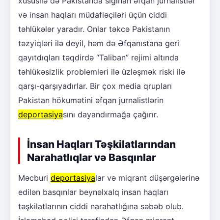
xüsusilə də Pakistanda sığınan əfqan jurnalistlər
və insan haqları müdafiəçiləri üçün ciddi
təhlükələr yaradır. Onlar təkcə Pakistanın
təzyiqləri ilə deyil, həm də Əfqanıstana geri
qayıtdıqları təqdirdə “Taliban” rejimi altında
təhlükəsizlik problemləri ilə üzləşmək riski ilə
qarşı-qarşıyadırlar. Bir çox media qrupları
Pakistan hökumətini əfqan jurnalistlərin
deportasiya
sını dayandırmağa çağırır.
İnsan Haqları Təşkilatlarından
Narahatlıqlar və Basqınlar
Məcburi
deportasiya
lar və miqrant düşərgələrinə
edilən basqınlar beynəlxalq insan haqları
təşkilatlarının ciddi narahatlığına səbəb olub.