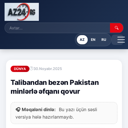
🔍
AZ
EN
RU
30.Noyabr.2025
DÜNYA
Talibandan bezən Pakistan
minlərlə əfqanı qovur
🎧 Məqaləni dinlə:
Bu yazı üçün səsli
versiya hələ hazırlanmayıb.