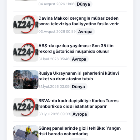
Dünya
04.Avqust.2026 11:06
Davina Makkol xərçənglə mübarizədən
sonra televiziya fəaliyyətinə fasilə verir
Avropa
03.Avqust.2026 00:59
ABŞ-da qızılca yayılması: Son 35 ilin
rekord göstəricisi müşahidə olunur
Avropa
31.İyul.2026 05:46
Rusiya Ukraynanın iri şəhərlərini kütləvi
raket və dron atəşinə tutub
Dünya
31.İyul.2026 03:09
BBVA-da kadr dəyişikliyi: Karlos Torres
rəhbərlikdə ciddi islahatlar aparır
Avropa
30.İyul.2026 09:33
Günəş panellərində gizli təhlükə: Yanğın
riski barədə xəbərdarlıq