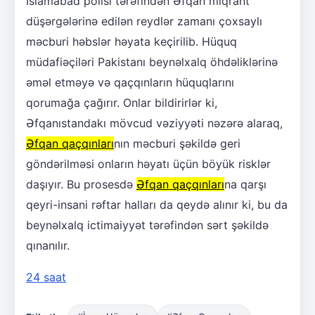
İslamabad polisi tərəfindən Əfqan miqrant
düşərgələrinə edilən reydlər zamanı çoxsaylı
məcburi həbslər həyata keçirilib. Hüquq
müdafiəçiləri Pakistanı beynəlxalq öhdəliklərinə
əməl etməyə və qaçqınların hüquqlarını
qorumağa çağırır. Onlar bildirirlər ki,
Əfqanıstandakı mövcud vəziyyəti nəzərə alaraq,
Əfqan qaçqınları
nın məcburi şəkildə geri
göndərilməsi onların həyatı üçün böyük risklər
daşıyır. Bu prosesdə
Əfqan qaçqınları
na qarşı
qeyri-insani rəftar halları da qeydə alınır ki, bu da
beynəlxalq ictimaiyyət tərəfindən sərt şəkildə
qınanılır.
24 saat