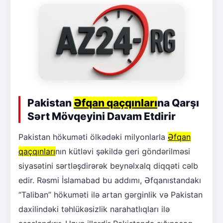
Pakistan
Əfqan qaçqınları
na Qarşı
Sərt Mövqeyini Davam Etdirir
Pakistan hökuməti ölkədəki milyonlarla
Əfqan
qaçqınları
nın kütləvi şəkildə geri göndərilməsi
siyasətini sərtləşdirərək beynəlxalq diqqəti cəlb
edir. Rəsmi İslamabad bu addımı, Əfqanıstandakı
“Taliban” hökuməti ilə artan gərginlik və Pakistan
daxilindəki təhlükəsizlik narahatlıqları ilə