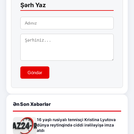
Şərh Yaz
Göndər
Ən Son Xəbərlər
16 yaşlı rusiyalı tennisçi Kristina Lyutova
dünya reytinqində ciddi irəliləyişə imza
atdı