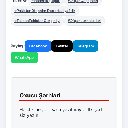
Etiketlər:
#İnsanHüquqları
#ƏfqanQaçqınları
#PakistanƏfqanlarıDeportasiyaEdir
#TalibanPakistanGərginliyi
#ƏfqanJurnalistləri
Paylaş:
Facebook
Twitter
Telegram
WhatsApp
Oxucu Şərhləri
Hələlik heç bir şərh yazılmayıb. İlk şərhi
siz yazın!