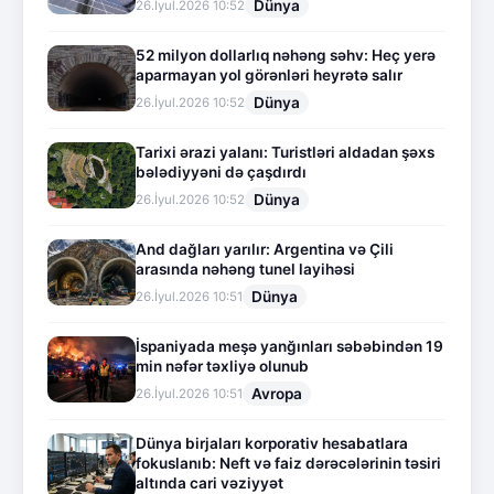
Dünya
26.İyul.2026 10:52
52 milyon dollarlıq nəhəng səhv: Heç yerə
aparmayan yol görənləri heyrətə salır
Dünya
26.İyul.2026 10:52
Tarixi ərazi yalanı: Turistləri aldadan şəxs
bələdiyyəni də çaşdırdı
Dünya
26.İyul.2026 10:52
And dağları yarılır: Argentina və Çili
arasında nəhəng tunel layihəsi
Dünya
26.İyul.2026 10:51
İspaniyada meşə yanğınları səbəbindən 19
min nəfər təxliyə olunub
Avropa
26.İyul.2026 10:51
Dünya birjaları korporativ hesabatlara
fokuslanıb: Neft və faiz dərəcələrinin təsiri
altında cari vəziyyət