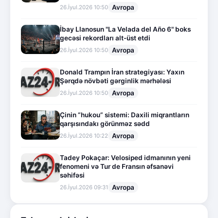
Avropa
26.İyul.2026 10:50
İbay Llanosun "La Velada del Año 6" boks
gecəsi rekordları alt-üst etdi
Avropa
26.İyul.2026 10:50
Donald Trampın İran strategiyası: Yaxın
Şərqdə növbəti gərginlik mərhələsi
Avropa
26.İyul.2026 10:50
Çinin “hukou” sistemi: Daxili miqrantların
qarşısındakı görünməz sədd
Avropa
26.İyul.2026 10:22
Tadey Pokaçar: Velosiped idmanının yeni
fenomeni və Tur de Fransın əfsanəvi
səhifəsi
Avropa
26.İyul.2026 09:31