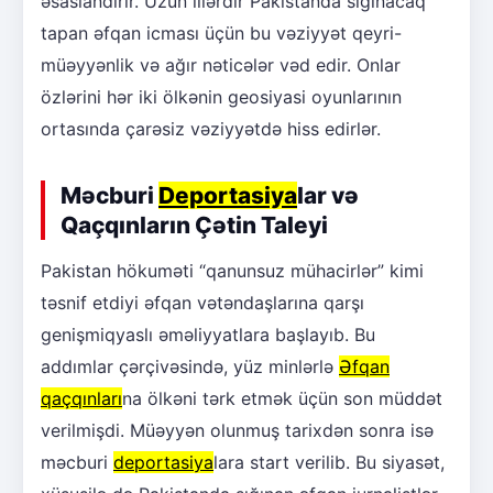
əsaslandırır. Uzun illərdir Pakistanda sığınacaq
tapan əfqan icması üçün bu vəziyyət qeyri-
müəyyənlik və ağır nəticələr vəd edir. Onlar
özlərini hər iki ölkənin geosiyasi oyunlarının
ortasında çarəsiz vəziyyətdə hiss edirlər.
Məcburi
Deportasiya
lar və
Qaçqınların Çətin Taleyi
Pakistan hökuməti “qanunsuz mühacirlər” kimi
təsnif etdiyi əfqan vətəndaşlarına qarşı
genişmiqyaslı əməliyyatlara başlayıb. Bu
addımlar çərçivəsində, yüz minlərlə
Əfqan
qaçqınları
na ölkəni tərk etmək üçün son müddət
verilmişdi. Müəyyən olunmuş tarixdən sonra isə
məcburi
deportasiya
lara start verilib. Bu siyasət,