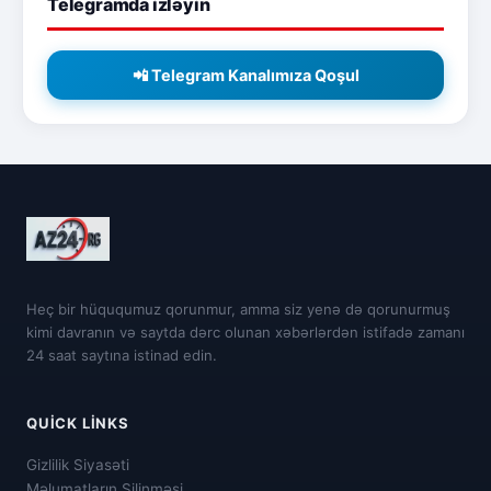
Telegramda izləyin
📲 Telegram Kanalımıza Qoşul
Heç bir hüququmuz qorunmur, amma siz yenə də qorunurmuş
kimi davranın və saytda dərc olunan xəbərlərdən istifadə zamanı
24 saat saytına istinad edin.
QUICK LINKS
Gizlilik Siyasəti
Məlumatların Silinməsi