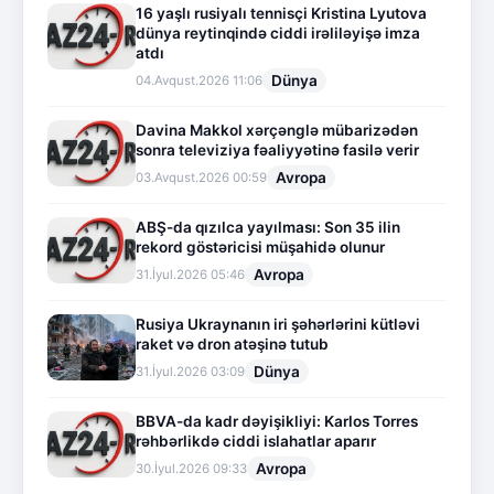
16 yaşlı rusiyalı tennisçi Kristina Lyutova
dünya reytinqində ciddi irəliləyişə imza
atdı
Dünya
04.Avqust.2026 11:06
Davina Makkol xərçənglə mübarizədən
sonra televiziya fəaliyyətinə fasilə verir
Avropa
03.Avqust.2026 00:59
ABŞ-da qızılca yayılması: Son 35 ilin
rekord göstəricisi müşahidə olunur
Avropa
31.İyul.2026 05:46
Rusiya Ukraynanın iri şəhərlərini kütləvi
raket və dron atəşinə tutub
Dünya
31.İyul.2026 03:09
BBVA-da kadr dəyişikliyi: Karlos Torres
rəhbərlikdə ciddi islahatlar aparır
Avropa
30.İyul.2026 09:33