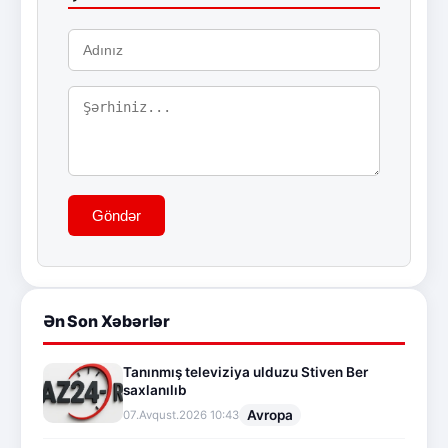
Göndər
Ən Son Xəbərlər
Tanınmış televiziya ulduzu Stiven Ber
saxlanılıb
Avropa
07.Avqust.2026 10:43