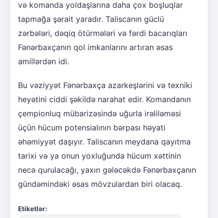
və komanda yoldaşlarına daha çox boşluqlar
tapmağa şərait yaradır. Taliscanın güclü
zərbələri, dəqiq ötürmələri və fərdi bacarıqları
Fənərbaxçanın qol imkanlarını artıran əsas
amillərdən idi.
Bu vəziyyət Fənərbaxça azarkeşlərini və texniki
heyətini ciddi şəkildə narahat edir. Komandanın
çempionluq mübarizəsində uğurla irəliləməsi
üçün hücum potensialının bərpası həyati
əhəmiyyət daşıyır. Taliscanın meydana qayıtma
tarixi və ya onun yoxluğunda hücum xəttinin
necə qurulacağı, yaxın gələcəkdə Fənərbaxçanın
gündəmindəki əsas mövzulardan biri olacaq.
Etiketlər: