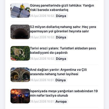
Günəş panellərində gizli təhlükə: Yanğın
riski barədə xəbərdarlıq
Dünya
26.İyul.2026 10:52
52 milyon dollarlıq nəhəng səhv: Heç yerə
aparmayan yol görənləri heyrətə salır
Dünya
26.İyul.2026 10:52
Tarixi ərazi yalanı: Turistləri aldadan şəxs
bələdiyyəni də çaşdırdı
Dünya
26.İyul.2026 10:52
And dağları yarılır: Argentina və Çili
arasında nəhəng tunel layihəsi
Dünya
26.İyul.2026 10:51
İspaniyada meşə yanğınları səbəbindən 19
min nəfər təxliyə olunub
Avropa
26.İyul.2026 10:51