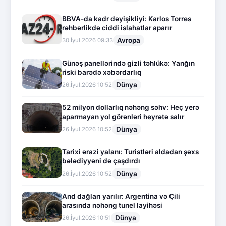
BBVA-da kadr dəyişikliyi: Karlos Torres
rəhbərlikdə ciddi islahatlar aparır
Avropa
30.İyul.2026 09:33
Günəş panellərində gizli təhlükə: Yanğın
riski barədə xəbərdarlıq
Dünya
26.İyul.2026 10:52
52 milyon dollarlıq nəhəng səhv: Heç yerə
aparmayan yol görənləri heyrətə salır
Dünya
26.İyul.2026 10:52
Tarixi ərazi yalanı: Turistləri aldadan şəxs
bələdiyyəni də çaşdırdı
Dünya
26.İyul.2026 10:52
And dağları yarılır: Argentina və Çili
arasında nəhəng tunel layihəsi
Dünya
26.İyul.2026 10:51