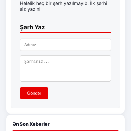
Hələlik heç bir şərh yazılmayıb. İlk şərhi
siz yazın!
Şərh Yaz
Göndər
Ən Son Xəbərlər