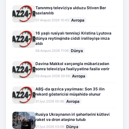
Tanınmış televiziya ulduzu Stiven Ber
saxlanılıb
Avropa
07.Avqust.2026 10:43
16 yaşlı rusiyalı tennisçi Kristina Lyutova
dünya reytinqində ciddi irəliləyişə imza
atdı
Dünya
04.Avqust.2026 11:06
Davina Makkol xərçənglə mübarizədən
sonra televiziya fəaliyyətinə fasilə verir
Avropa
03.Avqust.2026 00:59
ABŞ-da qızılca yayılması: Son 35 ilin
rekord göstəricisi müşahidə olunur
Avropa
31.İyul.2026 05:46
Rusiya Ukraynanın iri şəhərlərini kütləvi
raket və dron atəşinə tutub
Dünya
31.İyul.2026 03:09