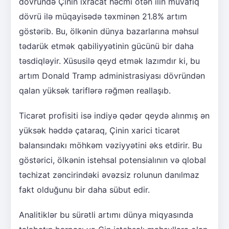
dövründə Çinin ixracat həcmi ötən ilin müvafiq
dövrü ilə müqayisədə təxminən 21.8% artım
göstərib. Bu, ölkənin dünya bazarlarına məhsul
tədarük etmək qabiliyyətinin gücünü bir daha
təsdiqləyir. Xüsusilə qeyd etmək lazımdır ki, bu
artım Donald Tramp administrasiyası dövründən
qalan yüksək tariflərə rəğmən reallaşıb.
Ticarət profisiti isə indiyə qədər qeydə alınmış ən
yüksək həddə çataraq, Çinin xarici ticarət
balansındakı möhkəm vəziyyətini əks etdirir. Bu
göstərici, ölkənin istehsal potensialının və qlobal
təchizat zəncirindəki əvəzsiz rolunun danılmaz
fakt olduğunu bir daha sübut edir.
Analitiklər bu sürətli artımı dünya miqyasında