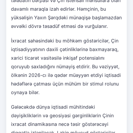
tələbatın bərpası və Çin istehsalı məhsullara olan
davamlı maraqla izah edirlər. Həmçinin, bu
yüksəlişin Yaxın Şərqdəki münaqişə başlamazdan
əvvəlki dövrə təsadüf etməsi də vurğulanır.
İxracat sahəsindəki bu möhkəm göstəricilər, Çin
iqtisadiyyatının daxili çətinliklərinə baxmayaraq,
xarici ticarət vasitəsilə inkişaf potensialını
qoruyub saxladığını nümayiş etdirir. Bu vəziyyət,
ölkənin 2026-cı ilə qədər müəyyən etdiyi iqtisadi
hədəflərə çatması üçün mühüm bir stimul rolunu
oynaya bilər.
Gələcəkdə dünya iqtisadi mühitindəki
dəyişikliklərin və geosiyasi gərginliklərin Çinin
ixracat dinamikasına necə təsir göstərəcəyi
diqqətlə izləniləcək. Lakin mövcud göstəricilər