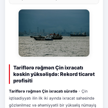
Tariflərə rəğmən Çin ixracatı
kəskin yüksəlişdə: Rekord ticarət
profisiti
Tariflərə rəğmən Çin ixracatı sürətlə
- Çin
iqtisadiyyatı ilin ilk iki ayında ixracat sahəsində
gözlənilməz və əhəmiyyətli bir yüksəliş nümayiş