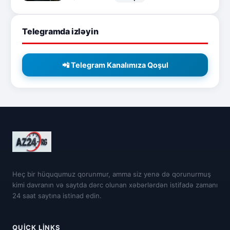
Telegramda izləyin
📲 Telegram Kanalımıza Qoşul
Heç bir hüququmuz qorunmur, amma siz yenə də qorunurmuş
kimi davranın və saytda dərc olunan xəbərlərdən istifadə zamanı
24 saat saytına istinad edin.
QUICK LINKS