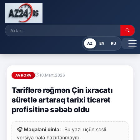
🔍
AZ
EN
RU
10.Mart.2026
AVROPA
Tariflərə rəğmən Çin ixracatı
sürətlə artaraq tarixi ticarət
profisitinə səbəb oldu
🎧 Məqaləni dinlə:
Bu yazı üçün səsli
versiya hələ hazırlanmayıb.