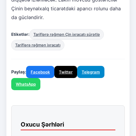
Çinin beynəlxalq ticarətdəki aparıcı rolunu daha
da gücləndirir.
Etiketlər:
Tariflərə rəğmən Çin ixracatı sürətlə
Tariflərə rəğmən ixracatı
Paylaş:
Facebook
Twitter
Telegram
WhatsApp
Oxucu Şərhləri