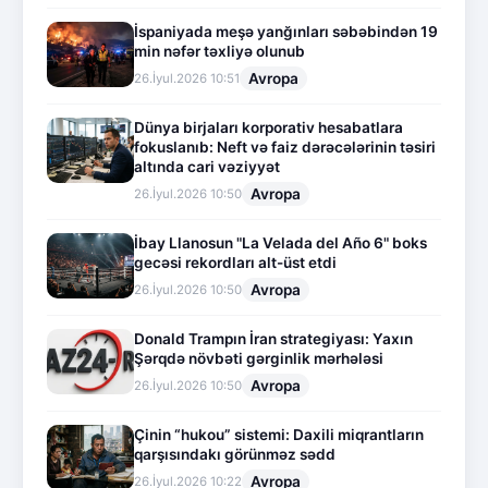
İspaniyada meşə yanğınları səbəbindən 19
min nəfər təxliyə olunub
Avropa
26.İyul.2026 10:51
Dünya birjaları korporativ hesabatlara
fokuslanıb: Neft və faiz dərəcələrinin təsiri
altında cari vəziyyət
Avropa
26.İyul.2026 10:50
İbay Llanosun "La Velada del Año 6" boks
gecəsi rekordları alt-üst etdi
Avropa
26.İyul.2026 10:50
Donald Trampın İran strategiyası: Yaxın
Şərqdə növbəti gərginlik mərhələsi
Avropa
26.İyul.2026 10:50
Çinin “hukou” sistemi: Daxili miqrantların
qarşısındakı görünməz sədd
Avropa
26.İyul.2026 10:22