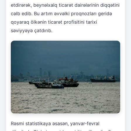
etdirərək, beynəlxalq ticarət dairələrinin diqqətini
cəlb edib. Bu artım əvvəlki proqnozları geridə
qoyaraq ölkənin ticarət profisitini tarixi
səviyyəyə çatdırıb.
Rəsmi statistikaya əsasən, yanvar-fevral