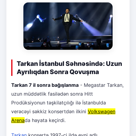
Tarkan İstanbul Səhnəsində: Uzun
Ayrılıqdan Sonra Qovuşma
Tarkan 7 il sonra bağışlanma
- Megastar Tarkan,
uzun müddətlik fasilədən sonra Hitt
Prodüksiyonun təşkilatçılığı ilə İstanbulda
verəcəyi səkkiz konsertdən ilkini
Volkswagen
Arena
da həyata keçirdi.
Tarkan
konsertə 1997-ci ildə eyni adlı