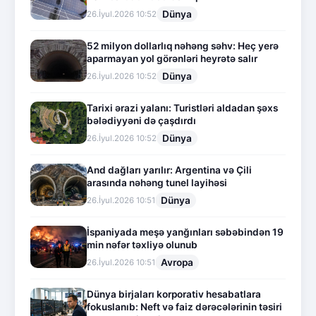
Dünya
26.İyul.2026 10:52
52 milyon dollarlıq nəhəng səhv: Heç yerə
aparmayan yol görənləri heyrətə salır
Dünya
26.İyul.2026 10:52
Tarixi ərazi yalanı: Turistləri aldadan şəxs
bələdiyyəni də çaşdırdı
Dünya
26.İyul.2026 10:52
And dağları yarılır: Argentina və Çili
arasında nəhəng tunel layihəsi
Dünya
26.İyul.2026 10:51
İspaniyada meşə yanğınları səbəbindən 19
min nəfər təxliyə olunub
Avropa
26.İyul.2026 10:51
Dünya birjaları korporativ hesabatlara
fokuslanıb: Neft və faiz dərəcələrinin təsiri