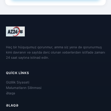
Heç bir hüququmuz qorunmur, amma siz yenə də qorunurmuş
kimi davranın və saytda dərc olunan xəbərlərdən istifadə zamanı
24 saat saytına istinad edin.
QUICK LINKS
Gizlilik Siyasəti
Məlumatların Silinməsi
Əlaqə
ƏLAQƏ