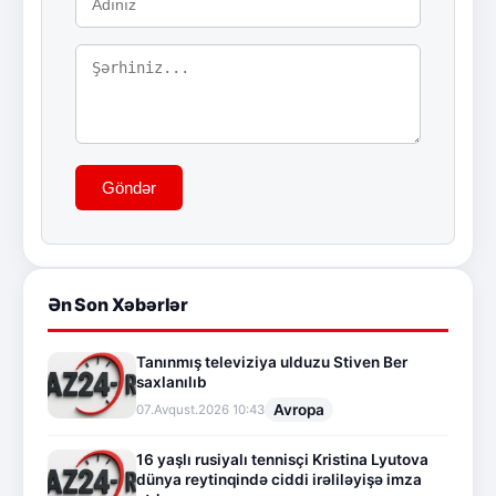
Göndər
Ən Son Xəbərlər
Tanınmış televiziya ulduzu Stiven Ber
saxlanılıb
Avropa
07.Avqust.2026 10:43
16 yaşlı rusiyalı tennisçi Kristina Lyutova
dünya reytinqində ciddi irəliləyişə imza