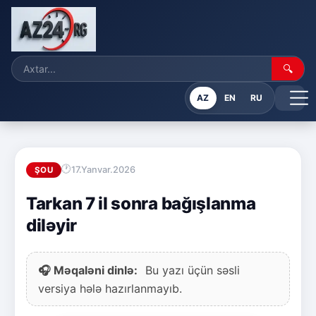
🔍
AZ
EN
RU
17.Yanvar.2026
ŞOU
Tarkan 7 il sonra bağışlanma
diləyir
🎧 Məqaləni dinlə:
Bu yazı üçün səsli
versiya hələ hazırlanmayıb.