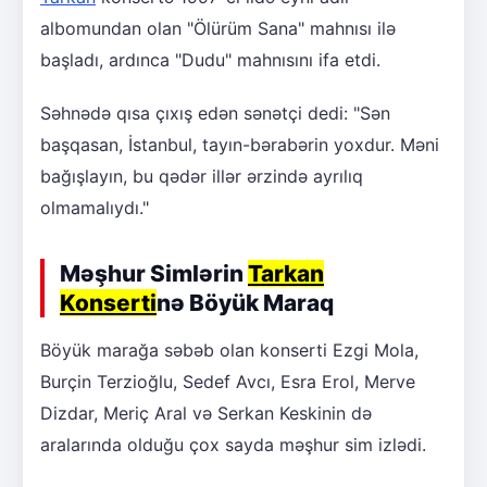
albomundan olan "Ölürüm Sana" mahnısı ilə
başladı, ardınca "Dudu" mahnısını ifa etdi.
Səhnədə qısa çıxış edən sənətçi dedi: "Sən
başqasan, İstanbul, tayın-bərabərin yoxdur. Məni
bağışlayın, bu qədər illər ərzində ayrılıq
olmamalıydı."
Məşhur Simlərin
Tarkan
Konserti
nə Böyük Maraq
Böyük marağa səbəb olan konserti Ezgi Mola,
Burçin Terzioğlu, Sedef Avcı, Esra Erol, Merve
Dizdar, Meriç Aral və Serkan Keskinin də
aralarında olduğu çox sayda məşhur sim izlədi.