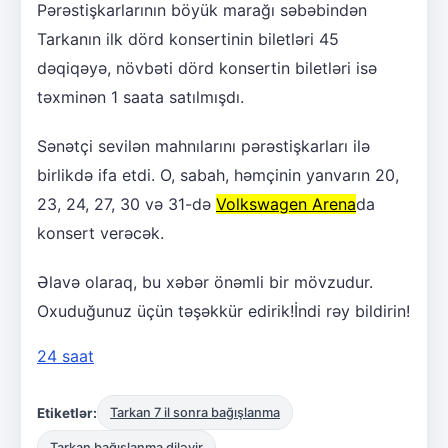
Pərəstişkarlarının böyük marağı səbəbindən
Tarkanın ilk dörd konsertinin biletləri 45
dəqiqəyə, növbəti dörd konsertin biletləri isə
təxminən 1 saata satılmışdı.
Sənətçi sevilən mahnılarını pərəstişkarları ilə
birlikdə ifa etdi. O, sabah, həmçinin yanvarın 20,
23, 24, 27, 30 və 31-də
Volkswagen Arena
da
konsert verəcək.
Əlavə olaraq, bu xəbər önəmli bir mövzudur.
Oxuduğunuz üçün təşəkkür edirik!İndi rəy bildirin!
24 saat
Etiketlər:
Tarkan 7 il sonra bağışlanma
Tarkan bağışlanma diləyir