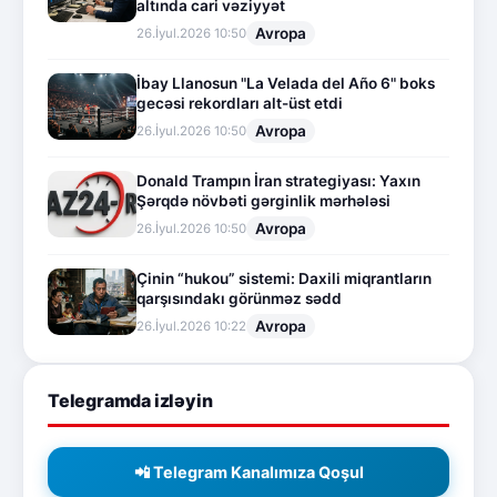
altında cari vəziyyət
Avropa
26.İyul.2026 10:50
İbay Llanosun "La Velada del Año 6" boks
gecəsi rekordları alt-üst etdi
Avropa
26.İyul.2026 10:50
Donald Trampın İran strategiyası: Yaxın
Şərqdə növbəti gərginlik mərhələsi
Avropa
26.İyul.2026 10:50
Çinin “hukou” sistemi: Daxili miqrantların
qarşısındakı görünməz sədd
Avropa
26.İyul.2026 10:22
Telegramda izləyin
📲 Telegram Kanalımıza Qoşul