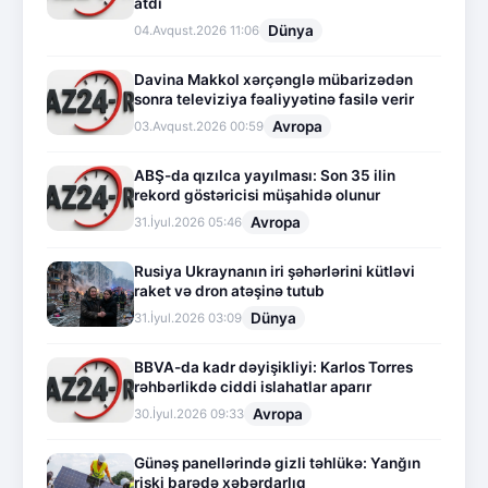
atdı
Dünya
04.Avqust.2026 11:06
Davina Makkol xərçənglə mübarizədən
sonra televiziya fəaliyyətinə fasilə verir
Avropa
03.Avqust.2026 00:59
ABŞ-da qızılca yayılması: Son 35 ilin
rekord göstəricisi müşahidə olunur
Avropa
31.İyul.2026 05:46
Rusiya Ukraynanın iri şəhərlərini kütləvi
raket və dron atəşinə tutub
Dünya
31.İyul.2026 03:09
BBVA-da kadr dəyişikliyi: Karlos Torres
rəhbərlikdə ciddi islahatlar aparır
Avropa
30.İyul.2026 09:33
Günəş panellərində gizli təhlükə: Yanğın
riski barədə xəbərdarlıq