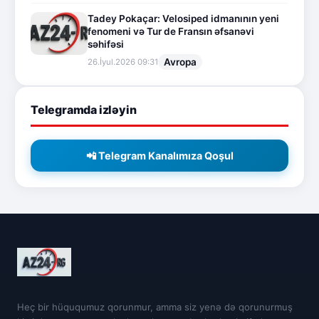
Tadey Pokaçar: Velosiped idmanının yeni
fenomeni və Tur de Fransın əfsanəvi
səhifəsi
Avropa
26.İyul.2026 09:31
Telegramda izləyin
📲 Telegram Kanalımıza Qoşul
Heç bir hüququmuz qorunmur, amma siz yenə də qorunurmuş