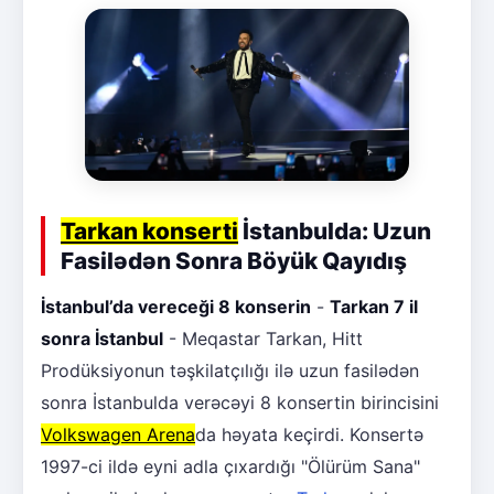
Tarkan konserti
İstanbulda: Uzun
Fasilədən Sonra Böyük Qayıdış
İstanbul’da vereceği 8 konserin
-
Tarkan 7 il
sonra İstanbul
- Meqastar Tarkan, Hitt
Prodüksiyonun təşkilatçılığı ilə uzun fasilədən
sonra İstanbulda verəcəyi 8 konsertin birincisini
Volkswagen Arena
da həyata keçirdi. Konsertə
1997-ci ildə eyni adla çıxardığı "Ölürüm Sana"