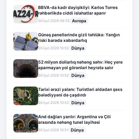
BBVA-da kadr dəyişikliyi: Karlos Torres
rəhbərlikdə ciddi islahatlar aparır
Avropa
30.İyul.2026 09:33
Günəş panellərində gizli təhlükə: Yanğın
riski barədə xəbərdarlıq
Dünya
26.İyul.2026 10:52
52 milyon dollarlıq nəhəng səhv: Heç yerə
aparmayan yol görənləri heyrətə salır
Dünya
26.İyul.2026 10:52
Tarixi ərazi yalanı: Turistləri aldadan şəxs
bələdiyyəni də çaşdırdı
Dünya
26.İyul.2026 10:52
And dağları yarılır: Argentina və Çili
arasında nəhəng tunel layihəsi
Dünya
26.İyul.2026 10:51