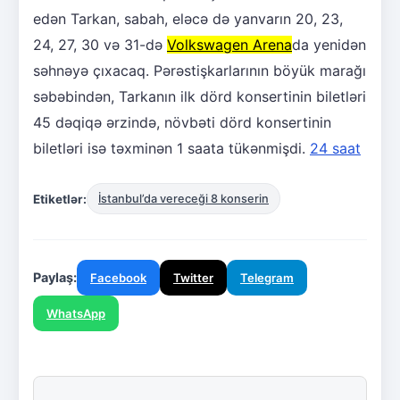
edən Tarkan, sabah, eləcə də yanvarın 20, 23,
24, 27, 30 və 31-də
Volkswagen Arena
da yenidən
səhnəyə çıxacaq. Pərəstişkarlarının böyük marağı
səbəbindən, Tarkanın ilk dörd konsertinin biletləri
45 dəqiqə ərzində, növbəti dörd konsertinin
biletləri isə təxminən 1 saata tükənmişdi.
24 saat
Etiketlər:
İstanbul’da vereceği 8 konserin
Paylaş:
Facebook
Twitter
Telegram
WhatsApp