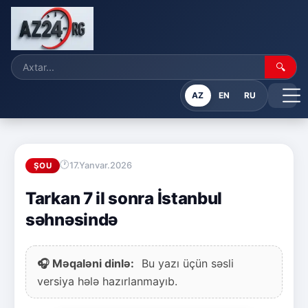
🔍
AZ
EN
RU
17.Yanvar.2026
ŞOU
Tarkan 7 il sonra İstanbul
səhnəsində
🎧 Məqaləni dinlə:
Bu yazı üçün səsli
versiya hələ hazırlanmayıb.