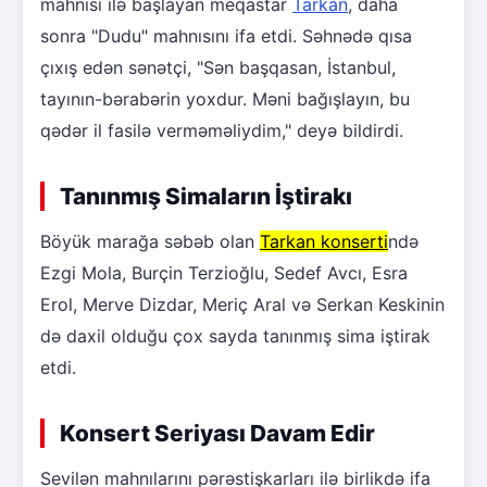
mahnısı ilə başlayan meqastar
Tarkan
, daha
sonra "Dudu" mahnısını ifa etdi. Səhnədə qısa
çıxış edən sənətçi, "Sən başqasan, İstanbul,
tayının-bərabərin yoxdur. Məni bağışlayın, bu
qədər il fasilə verməməliydim," deyə bildirdi.
Tanınmış Simaların İştirakı
Böyük marağa səbəb olan
Tarkan konserti
ndə
Ezgi Mola, Burçin Terzioğlu, Sedef Avcı, Esra
Erol, Merve Dizdar, Meriç Aral və Serkan Keskinin
də daxil olduğu çox sayda tanınmış sima iştirak
etdi.
Konsert Seriyası Davam Edir
Sevilən mahnılarını pərəstişkarları ilə birlikdə ifa