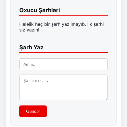
Oxucu Şərhləri
Hələlik heç bir şərh yazılmayıb. İlk şərhi
siz yazın!
Şərh Yaz
Göndər