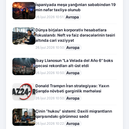
İspaniyada meşə yanğınları səbəbindən 19
min nəfər təxliyə olunub
Avropa
26.İyul.2026 10:51
Dünya birjaları korporativ hesabatlara
fokuslanıb: Neft və faiz dərəcələrinin təsiri
altında cari vəziyyət
Avropa
26.İyul.2026 10:50
İbay Llanosun "La Velada del Año 6" boks
gecəsi rekordları alt-üst etdi
Avropa
26.İyul.2026 10:50
Donald Trampın İran strategiyası: Yaxın
Şərqdə növbəti gərginlik mərhələsi
Avropa
26.İyul.2026 10:50
Çinin “hukou” sistemi: Daxili miqrantların
qarşısındakı görünməz sədd
Avropa
26.İyul.2026 10:22