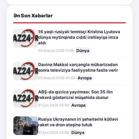
Ən Son Xəbərlər
16 yaşlı rusiyalı tennisçi Kristina Lyutova
dünya reytinqində ciddi irəliləyişə imza
atdı
Dünya
04.Avqust.2026 11:06
Davina Makkol xərçənglə mübarizədən
sonra televiziya fəaliyyətinə fasilə verir
Avropa
03.Avqust.2026 00:59
ABŞ-da qızılca yayılması: Son 35 ilin
rekord göstəricisi müşahidə olunur
Avropa
31.İyul.2026 05:46
Rusiya Ukraynanın iri şəhərlərini kütləvi
raket və dron atəşinə tutub
Dünya
31.İyul.2026 03:09