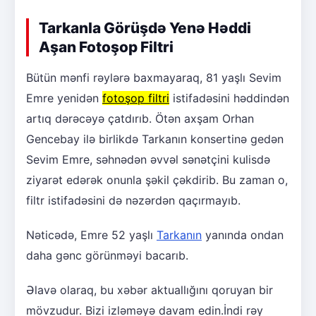
Tarkanla Görüşdə Yenə Həddi
Aşan Fotoşop Filtri
Bütün mənfi rəylərə baxmayaraq, 81 yaşlı Sevim
Emre yenidən
fotoşop filtri
istifadəsini həddindən
artıq dərəcəyə çatdırıb. Ötən axşam Orhan
Gencebay ilə birlikdə Tarkanın konsertinə gedən
Sevim Emre, səhnədən əvvəl sənətçini kulisdə
ziyarət edərək onunla şəkil çəkdirib. Bu zaman o,
filtr istifadəsini də nəzərdən qaçırmayıb.
Nəticədə, Emre 52 yaşlı
Tarkanın
yanında ondan
daha gənc görünməyi bacarıb.
Əlavə olaraq, bu xəbər aktuallığını qoruyan bir
mövzudur. Bizi izləməyə davam edin.İndi rəy