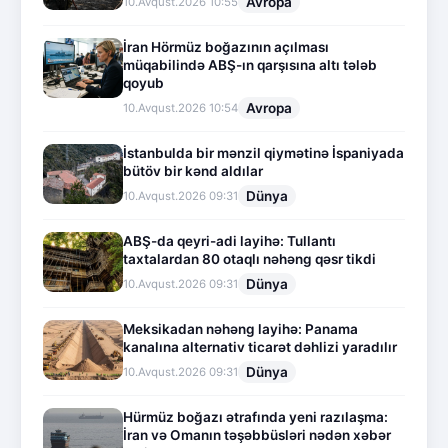
Avropa
10.Avqust.2026 10:55
İran Hörmüz boğazının açılması
müqabilində ABŞ-ın qarşısına altı tələb
qoyub
Avropa
10.Avqust.2026 10:54
İstanbulda bir mənzil qiymətinə İspaniyada
bütöv bir kənd aldılar
Dünya
10.Avqust.2026 09:31
ABŞ-da qeyri-adi layihə: Tullantı
taxtalardan 80 otaqlı nəhəng qəsr tikdi
Dünya
10.Avqust.2026 09:31
Meksikadan nəhəng layihə: Panama
kanalına alternativ ticarət dəhlizi yaradılır
Dünya
10.Avqust.2026 09:31
Hürmüz boğazı ətrafında yeni razılaşma:
İran və Omanın təşəbbüsləri nədən xəbər