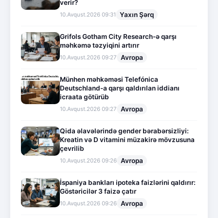
verir?
Yaxın Şərq
10.Avqust.2026 09:31
Grifols Gotham City Research-ə qarşı
məhkəmə təzyiqini artırır
Avropa
10.Avqust.2026 09:27
Münhen məhkəməsi Telefónica
Deutschland-a qarşı qaldırılan iddianı
icraata götürüb
Avropa
10.Avqust.2026 09:27
Qida əlavələrində gender bərabərsizliyi:
Kreatin və D vitamini müzakirə mövzusuna
çevrilib
Avropa
10.Avqust.2026 09:26
İspaniya bankları ipoteka faizlərini qaldırır:
Göstəricilər 3 faizə çatır
Avropa
10.Avqust.2026 09:26