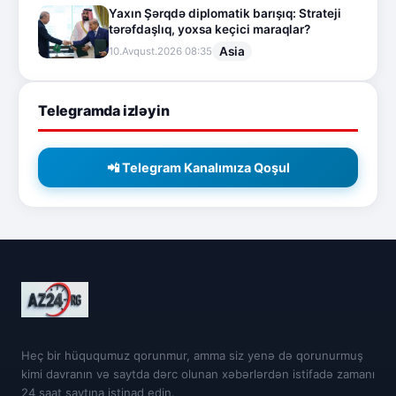
Yaxın Şərqdə diplomatik barışıq: Strateji
tərəfdaşlıq, yoxsa keçici maraqlar?
Asia
10.Avqust.2026 08:35
Telegramda izləyin
📲 Telegram Kanalımıza Qoşul
Heç bir hüququmuz qorunmur, amma siz yenə də qorunurmuş
kimi davranın və saytda dərc olunan xəbərlərdən istifadə zamanı
24 saat saytına istinad edin.