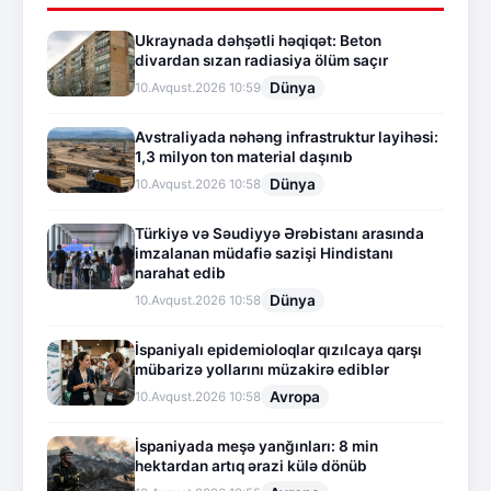
Ukraynada dəhşətli həqiqət: Beton
divardan sızan radiasiya ölüm saçır
Dünya
10.Avqust.2026 10:59
Avstraliyada nəhəng infrastruktur layihəsi:
1,3 milyon ton material daşınıb
Dünya
10.Avqust.2026 10:58
Türkiyə və Səudiyyə Ərəbistanı arasında
imzalanan müdafiə sazişi Hindistanı
narahat edib
Dünya
10.Avqust.2026 10:58
İspaniyalı epidemioloqlar qızılcaya qarşı
mübarizə yollarını müzakirə ediblər
Avropa
10.Avqust.2026 10:58
İspaniyada meşə yanğınları: 8 min
hektardan artıq ərazi külə dönüb