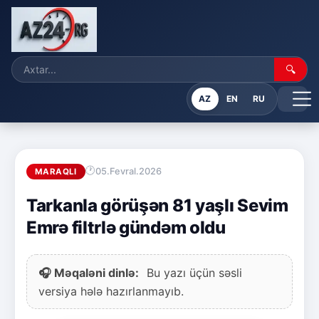
🔍
AZ
EN
RU
05.Fevral.2026
MARAQLI
Tarkanla görüşən 81 yaşlı Sevim
Emrə filtrlə gündəm oldu
🎧 Məqaləni dinlə:
Bu yazı üçün səsli
versiya hələ hazırlanmayıb.