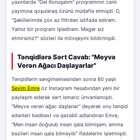
yaxınlarda "Gel Konuşalım" proqramının canlı
yayımına qoşularaq özünü müdafiə etmişdi. O,
"Şəkillərimdə çox az filtrdən istifadə edirəm.
Yalnız bir proqram işlədirəm. Məgər siz
etmirsiniz?" sözləri ilə mövqeyini bildirmişdi.
Tənqidlərə Sərt Cavab: "Meyvə
Verən Ağacı Daşlayarlar"
Tənqidlərin səngiməməsindən sonra 80 yaşlı
Sevim Emre
öz İnstaqram hesabından yeni bir
paylaşım edərək sərt ismarıc ünvanlamışdı.
"Meyvə verən ağac daşlanar" deyərək onu tənqid
edənləri bədbəxt və qəzəbli adlandıran Emre,
"Mən insan doğulub insan qala bilmişəm, amma
bəziləri insan qala bilməyib" ifadələrini işlətmişdi.