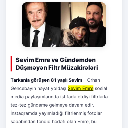
Sevim Emre və Gündəmdən
Düşməyən Filtr Müzakirələri
Tarkanla görüşən 81 yaşlı Sevim
- Orhan
Gencebayın həyat yoldaşı
Sevim Emre
sosial
media paylaşımlarında istifadə etdiyi filtrlərlə
tez-tez gündəmə gəlməyə davam edir.
İnstaqramda yayımladığı filtrlənmiş fotolar
səbəbindən tənqid hədəfi olan Emre, bu