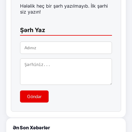
Hələlik heç bir şərh yazılmayıb. İlk şərhi
siz yazın!
Şərh Yaz
Göndər
Ən Son Xəbərlər