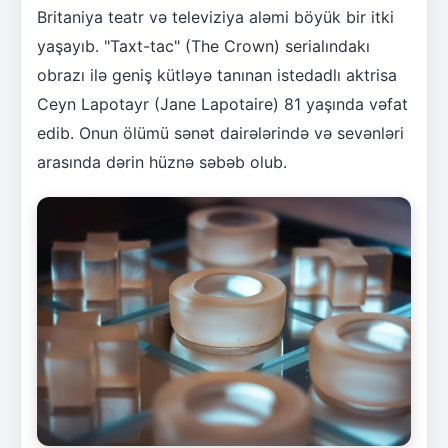
Britaniya teatr və televiziya aləmi böyük bir itki
yaşayıb. "Taxt-tac" (The Crown) serialındakı
obrazı ilə geniş kütləyə tanınan istedadlı aktrisa
Ceyn Lapotayr (Jane Lapotaire) 81 yaşında vəfat
edib. Onun ölümü sənət dairələrində və sevənləri
arasında dərin hüznə səbəb olub.