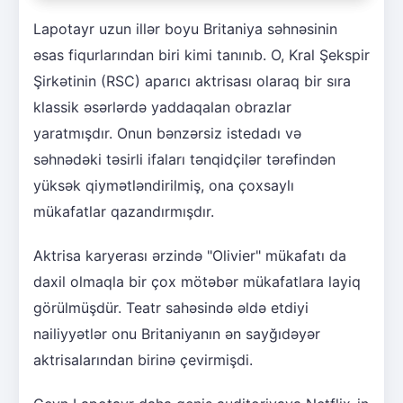
Lapotayr uzun illər boyu Britaniya səhnəsinin
əsas fiqurlarından biri kimi tanınıb. O, Kral Şekspir
Şirkətinin (RSC) aparıcı aktrisası olaraq bir sıra
klassik əsərlərdə yaddaqalan obrazlar
yaratmışdır. Onun bənzərsiz istedadı və
səhnədəki təsirli ifaları tənqidçilər tərəfindən
yüksək qiymətləndirilmiş, ona çoxsaylı
mükafatlar qazandırmışdır.
Aktrisa karyerası ərzində "Olivier" mükafatı da
daxil olmaqla bir çox mötəbər mükafatlara layiq
görülmüşdür. Teatr sahəsində əldə etdiyi
nailiyyətlər onu Britaniyanın ən sayğıdəyər
aktrisalarından birinə çevirmişdi.