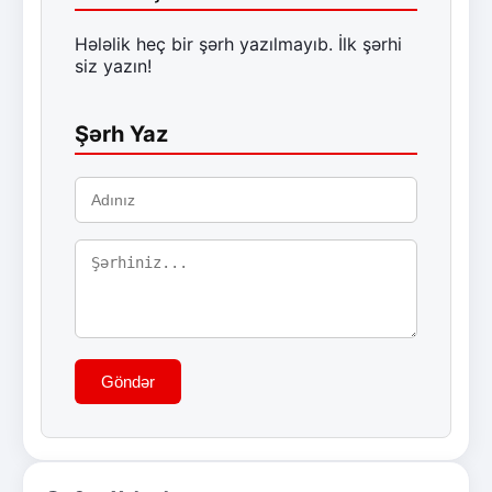
Hələlik heç bir şərh yazılmayıb. İlk şərhi
siz yazın!
Şərh Yaz
Göndər