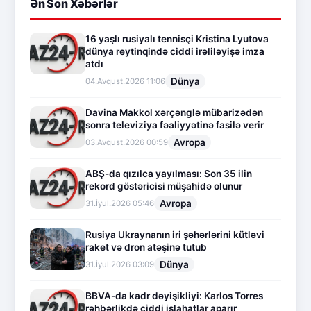
Ən Son Xəbərlər
16 yaşlı rusiyalı tennisçi Kristina Lyutova
dünya reytinqində ciddi irəliləyişə imza
atdı
Dünya
04.Avqust.2026 11:06
Davina Makkol xərçənglə mübarizədən
sonra televiziya fəaliyyətinə fasilə verir
Avropa
03.Avqust.2026 00:59
ABŞ-da qızılca yayılması: Son 35 ilin
rekord göstəricisi müşahidə olunur
Avropa
31.İyul.2026 05:46
Rusiya Ukraynanın iri şəhərlərini kütləvi
raket və dron atəşinə tutub
Dünya
31.İyul.2026 03:09
BBVA-da kadr dəyişikliyi: Karlos Torres
rəhbərlikdə ciddi islahatlar aparır