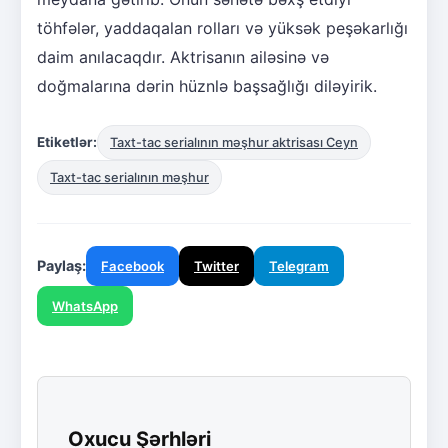
töhfələr, yaddaqalan rolları və yüksək peşəkarlığı
daim anılacaqdır. Aktrisanın ailəsinə və
doğmalarına dərin hüznlə başsağlığı diləyirik.
Etiketlər:
Taxt-tac serialının məşhur aktrisası Ceyn
Taxt-tac serialının məşhur
Paylaş:
Facebook
Twitter
Telegram
WhatsApp
Oxucu Şərhləri