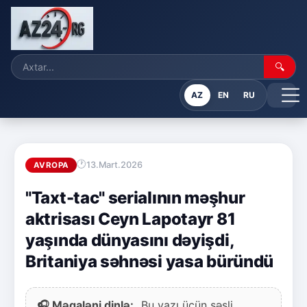
🔍
AZ
EN
RU
13.Mart.2026
AVROPA
"Taxt-tac" serialının məşhur
aktrisası Ceyn Lapotayr 81
yaşında dünyasını dəyişdi,
Britaniya səhnəsi yasa büründü
🎧 Məqaləni dinlə:
Bu yazı üçün səsli