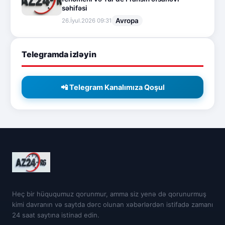
səhifəsi
Avropa
26.İyul.2026 09:31
Telegramda izləyin
📲 Telegram Kanalımıza Qoşul
Heç bir hüququmuz qorunmur, amma siz yenə də qorunurmuş
kimi davranın və saytda dərc olunan xəbərlərdən istifadə zamanı
24 saat saytına istinad edin.