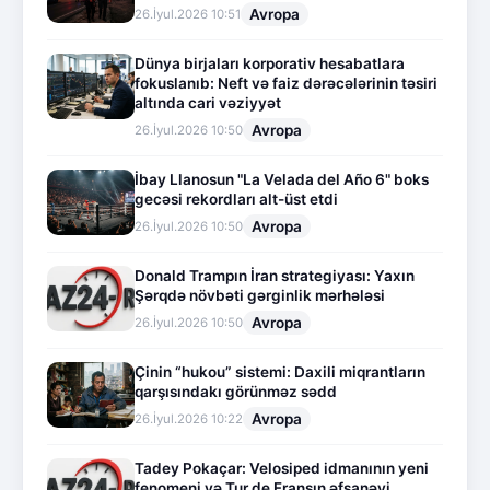
Avropa
26.İyul.2026 10:51
Dünya birjaları korporativ hesabatlara
fokuslanıb: Neft və faiz dərəcələrinin təsiri
altında cari vəziyyət
Avropa
26.İyul.2026 10:50
İbay Llanosun "La Velada del Año 6" boks
gecəsi rekordları alt-üst etdi
Avropa
26.İyul.2026 10:50
Donald Trampın İran strategiyası: Yaxın
Şərqdə növbəti gərginlik mərhələsi
Avropa
26.İyul.2026 10:50
Çinin “hukou” sistemi: Daxili miqrantların
qarşısındakı görünməz sədd
Avropa
26.İyul.2026 10:22
Tadey Pokaçar: Velosiped idmanının yeni
fenomeni və Tur de Fransın əfsanəvi