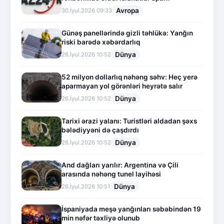
Avropa
30.İyul.2026 09:33
Günəş panellərində gizli təhlükə: Yanğın
riski barədə xəbərdarlıq
Dünya
26.İyul.2026 10:52
52 milyon dollarlıq nəhəng səhv: Heç yerə
aparmayan yol görənləri heyrətə salır
Dünya
26.İyul.2026 10:52
Tarixi ərazi yalanı: Turistləri aldadan şəxs
bələdiyyəni də çaşdırdı
Dünya
26.İyul.2026 10:52
And dağları yarılır: Argentina və Çili
arasında nəhəng tunel layihəsi
Dünya
26.İyul.2026 10:51
İspaniyada meşə yanğınları səbəbindən 19
min nəfər təxliyə olunub