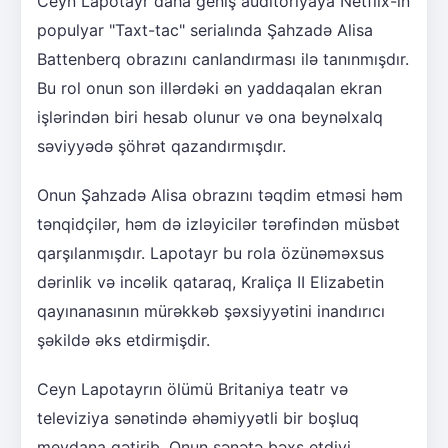
Ceyn Lapotayr daha geniş auditoriyaya Netflix-in
populyar "Taxt-tac" serialında Şahzadə Alisa
Battenberq obrazını canlandırması ilə tanınmışdır.
Bu rol onun son illərdəki ən yaddaqalan ekran
işlərindən biri hesab olunur və ona beynəlxalq
səviyyədə şöhrət qazandırmışdır.
Onun Şahzadə Alisa obrazını təqdim etməsi həm
tənqidçilər, həm də izləyicilər tərəfindən müsbət
qarşılanmışdır. Lapotayr bu rola özünəməxsus
dərinlik və incəlik qataraq, Kraliça II Elizabetin
qayınanasının mürəkkəb şəxsiyyətini inandırıcı
şəkildə əks etdirmişdir.
Ceyn Lapotayrın ölümü Britaniya teatr və
televiziya sənətində əhəmiyyətli bir boşluq
meydana gətirib. Onun sənətə bəxş etdiyi