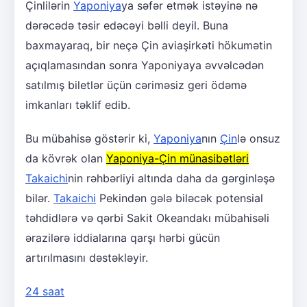
Çinlilərin
Yaponiya
ya səfər etmək istəyinə nə
dərəcədə təsir edəcəyi bəlli deyil. Buna
baxmayaraq, bir neçə Çin aviaşirkəti hökumətin
açıqlamasından sonra Yaponiyaya əvvəlcədən
satılmış biletlər üçün cəriməsiz geri ödəmə
imkanları təklif edib.
Bu mübahisə göstərir ki,
Yaponiya
nın
Çin
lə onsuz
da kövrək olan
Yaponiya-Çin münasibətləri
Takaichi
nin rəhbərliyi altında daha da gərginləşə
bilər.
Takaichi
Pekindən gələ biləcək potensial
təhdidlərə və qərbi Sakit Okeandakı mübahisəli
ərazilərə iddialarına qarşı hərbi gücün
artırılmasını dəstəkləyir.
24 saat