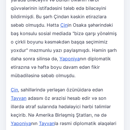
qüvvələrinin istifadəsini tələb edə biləcəyini
bildirmişdi. Bu şərh Çindən kəskin etirazlara
səbəb olmuşdu. Hətta
Çin
in Osaka şəhərindəki
baş konsulu sosial mediada "bizə qarşı yönəlmiş
o çirkli boyunu kəsməkdən başqa seçimimiz
yoxdur" məzmunlu yazı paylaşmışdı. Həmin şərh
daha sonra silinsə də,
Yaponiya
nın diplomatik
etirazına və həftə boyu davam edən fikir
mübadiləsinə səbəb olmuşdu.
Çin
, sahillərində yerləşən özünüidarə edən
Tayvan
adasını öz ərazisi hesab edir və son
illərdə ətraf sularında hədələyici hərbi təlimlər
keçirib. Nə Amerika Birləşmiş Ştatları, nə də
Yaponiya
nın
Tayvan
la rəsmi diplomatik əlaqələri