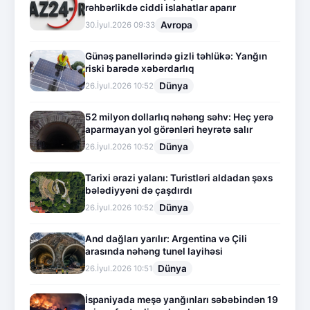
rəhbərlikdə ciddi islahatlar aparır
Avropa
30.İyul.2026 09:33
Günəş panellərində gizli təhlükə: Yanğın
riski barədə xəbərdarlıq
Dünya
26.İyul.2026 10:52
52 milyon dollarlıq nəhəng səhv: Heç yerə
aparmayan yol görənləri heyrətə salır
Dünya
26.İyul.2026 10:52
Tarixi ərazi yalanı: Turistləri aldadan şəxs
bələdiyyəni də çaşdırdı
Dünya
26.İyul.2026 10:52
And dağları yarılır: Argentina və Çili
arasında nəhəng tunel layihəsi
Dünya
26.İyul.2026 10:51
İspaniyada meşə yanğınları səbəbindən 19