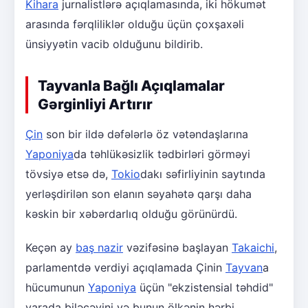
Kihara
jurnalistlərə açıqlamasında, iki hökumət
arasında fərqliliklər olduğu üçün çoxşaxəli
ünsiyyətin vacib olduğunu bildirib.
Tayvanla Bağlı Açıqlamalar
Gərginliyi Artırır
Çin
son bir ildə dəfələrlə öz vətəndaşlarına
Yaponiya
da təhlükəsizlik tədbirləri görməyi
tövsiyə etsə də,
Tokio
dakı səfirliyinin saytında
yerləşdirilən son elanın səyahətə qarşı daha
kəskin bir xəbərdarlıq olduğu görünürdü.
Keçən ay
baş nazir
vəzifəsinə başlayan
Takaichi
,
parlamentdə verdiyi açıqlamada Çinin
Tayvan
a
hücumunun
Yaponiya
üçün "ekzistensial təhdid"
yarada biləcəyini və bunun ölkənin hərbi