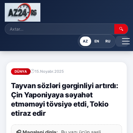
🔍
AZ
EN
RU
15.Noyabr.2025
DÜNYA
Tayvan sözləri gərginliyi artırdı:
Çin Yaponiyaya səyahət
etməməyi tövsiyə etdi, Tokio
etiraz edir
🎧 Məqaləni dinlə:
Bu yazı üçün səsli