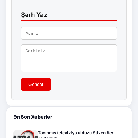
Şərh Yaz
Göndər
Ən Son Xəbərlər
Tanınmış televiziya ulduzu Stiven Ber