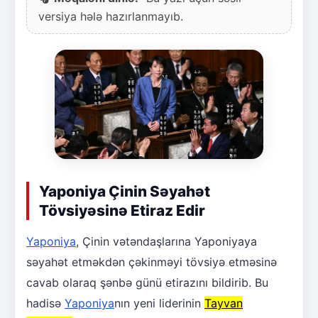
versiya hələ hazırlanmayıb.
Yaponiya Çinin Səyahət
Tövsiyəsinə Etiraz Edir
Yaponiya
, Çinin vətəndaşlarına Yaponiyaya
səyahət etməkdən çəkinməyi tövsiyə etməsinə
cavab olaraq şənbə günü etirazını bildirib. Bu
hadisə
Yaponiya
nın yeni liderinin
Tayvan