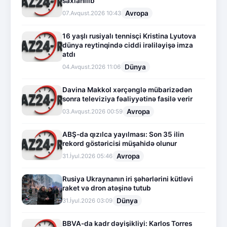
saxlanılıb
Avropa
07.Avqust.2026 10:43
16 yaşlı rusiyalı tennisçi Kristina Lyutova
dünya reytinqində ciddi irəliləyişə imza
atdı
Dünya
04.Avqust.2026 11:06
Davina Makkol xərçənglə mübarizədən
sonra televiziya fəaliyyətinə fasilə verir
Avropa
03.Avqust.2026 00:59
ABŞ-da qızılca yayılması: Son 35 ilin
rekord göstəricisi müşahidə olunur
Avropa
31.İyul.2026 05:46
Rusiya Ukraynanın iri şəhərlərini kütləvi
raket və dron atəşinə tutub
Dünya
31.İyul.2026 03:09
BBVA-da kadr dəyişikliyi: Karlos Torres