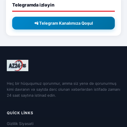
Telegramda izləyin
📲 Telegram Kanalımıza Qoşul
Heç bir hüququmuz qorunmur, amma siz yenə də qorunurmuş
kimi davranın və saytda dərc olunan xəbərlərdən istifadə zamanı
24 saat saytına istinad edin.
QUICK LINKS
Gizlilik Siyasəti