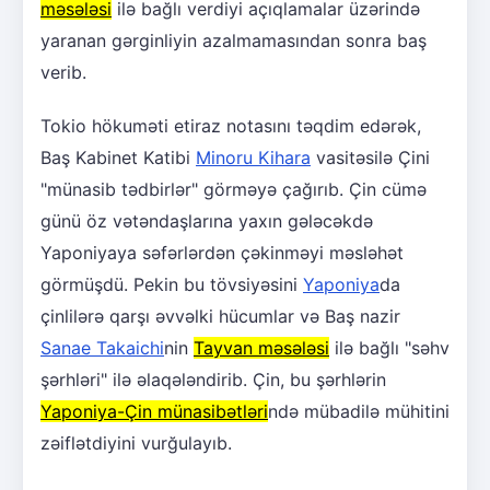
məsələsi
ilə bağlı verdiyi açıqlamalar üzərində
yaranan gərginliyin azalmamasından sonra baş
verib.
Tokio hökuməti etiraz notasını təqdim edərək,
Baş Kabinet Katibi
Minoru Kihara
vasitəsilə Çini
"münasib tədbirlər" görməyə çağırıb. Çin cümə
günü öz vətəndaşlarına yaxın gələcəkdə
Yaponiyaya səfərlərdən çəkinməyi məsləhət
görmüşdü. Pekin bu tövsiyəsini
Yaponiya
da
çinlilərə qarşı əvvəlki hücumlar və Baş nazir
Sanae Takaichi
nin
Tayvan məsələsi
ilə bağlı "səhv
şərhləri" ilə əlaqələndirib. Çin, bu şərhlərin
Yaponiya-Çin münasibətləri
ndə mübadilə mühitini
zəiflətdiyini vurğulayıb.