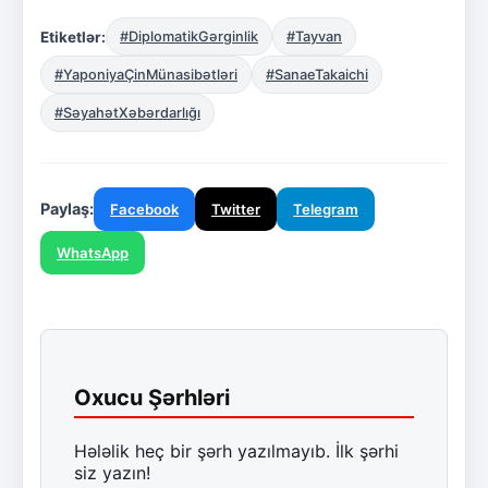
Etiketlər:
#DiplomatikGərginlik
#Tayvan
#YaponiyaÇinMünasibətləri
#SanaeTakaichi
#SəyahətXəbərdarlığı
Paylaş:
Facebook
Twitter
Telegram
WhatsApp
Oxucu Şərhləri
Hələlik heç bir şərh yazılmayıb. İlk şərhi
siz yazın!