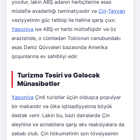
yoxdur, lakin ABŞ adanın hərbçilərinə əsas
müdafiə avadanlığı təminatçısıdır və
Çin
-
Tayvan
vəziyyətinin güc tətbiqi ilə həllinə qarşı çıxır.
Yaponiya
isə ABŞ-ın hərbi müttəfiqidir və öz
ərazisində, o cümlədən Tokionun cənubundakı
əsas Dəniz Qüvvələri bazasında Amerika
qoşunlarına ev sahibliyi edir.
Turizmə Təsiri və Gələcək
Münasibətlər
Yaponiya
Çinli turistlər üçün olduqca populyar
bir məkandır və ölkə iqtisadiyyatına böyük
dəstək verir. Lakin bu, bəzi dairələrdə Çin
əleyhinə və əcnəbilərə qarşı əks reaksiyalara da
səbəb olub. Çin hökumətinin son tövsiyəsinin