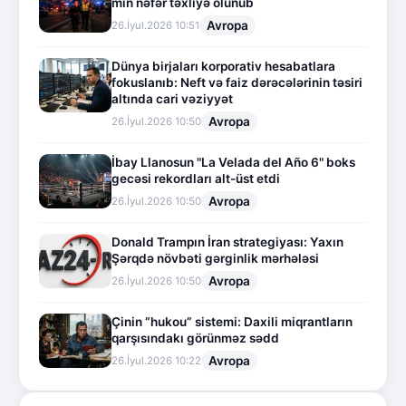
min nəfər təxliyə olunub
Avropa
26.İyul.2026 10:51
Dünya birjaları korporativ hesabatlara
fokuslanıb: Neft və faiz dərəcələrinin təsiri
altında cari vəziyyət
Avropa
26.İyul.2026 10:50
İbay Llanosun "La Velada del Año 6" boks
gecəsi rekordları alt-üst etdi
Avropa
26.İyul.2026 10:50
Donald Trampın İran strategiyası: Yaxın
Şərqdə növbəti gərginlik mərhələsi
Avropa
26.İyul.2026 10:50
Çinin “hukou” sistemi: Daxili miqrantların
qarşısındakı görünməz sədd
Avropa
26.İyul.2026 10:22