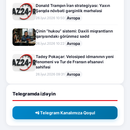
Donald Trampın İran strategiyası: Yaxın
Şərqdə növbəti gərginlik mərhələsi
Avropa
26.İyul.2026 10:50
Çinin “hukou” sistemi: Daxili miqrantların
qarşısındakı görünməz sədd
Avropa
26.İyul.2026 10:22
Tadey Pokaçar: Velosiped idmanının yeni
fenomeni və Tur de Fransın əfsanəvi
səhifəsi
Avropa
26.İyul.2026 09:31
Telegramda izləyin
📲 Telegram Kanalımıza Qoşul