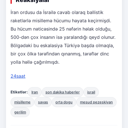
İran ordusu da İsrailə cavab olaraq ballistik
raketlərlə misillemə hücumu həyata keçirmişdi.
Bu hücum nəticəsində 25 nəfərin həlak olduğu,
500-dən çox insanın isə yaralandığı qeyd olunur.
Bölgədəki bu eskalasiya Türkiyə başda olmaqla,
bir çox ölkə tərəfindən qınanmış, tərəflər dinc
yolla həllə çağırılmışdı.
24saat
Etiketlər:
Iran
son dakika haberler
israil
misilleme
savas
orta dogu
mesud pezeskiyan
gerilim