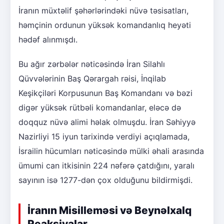
İranın müxtəlif şəhərlərindəki nüvə təsisatları,
həmçinin ordunun yüksək komandanlıq heyəti
hədəf alınmışdı.
Bu ağır zərbələr nəticəsində İran Silahlı
Qüvvələrinin Baş Qərargah rəisi, İnqilab
Keşikçiləri Korpusunun Baş Komandanı və bəzi
digər yüksək rütbəli komandanlar, eləcə də
doqquz nüvə alimi həlak olmuşdu. İran Səhiyyə
Nazirliyi 15 iyun tarixində verdiyi açıqlamada,
İsrailin hücumları nəticəsində mülki əhali arasında
ümumi can itkisinin 224 nəfərə çatdığını, yaralı
sayının isə 1277-dən çox olduğunu bildirmişdi.
İranın Misilleməsi və Beynəlxalq
Reaksiyalar