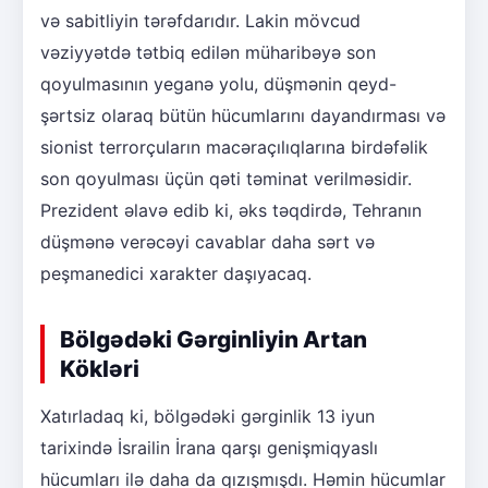
və sabitliyin tərəfdarıdır. Lakin mövcud
vəziyyətdə tətbiq edilən müharibəyə son
qoyulmasının yeganə yolu, düşmənin qeyd-
şərtsiz olaraq bütün hücumlarını dayandırması və
sionist terrorçuların macəraçılıqlarına birdəfəlik
son qoyulması üçün qəti təminat verilməsidir.
Prezident əlavə edib ki, əks təqdirdə, Tehranın
düşmənə verəcəyi cavablar daha sərt və
peşmanedici xarakter daşıyacaq.
Bölgədəki Gərginliyin Artan
Kökləri
Xatırladaq ki, bölgədəki gərginlik 13 iyun
tarixində İsrailin İrana qarşı genişmiqyaslı
hücumları ilə daha da qızışmışdı. Həmin hücumlar