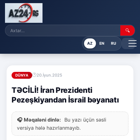
🔍
AZ
EN
RU
20.İyun.2025
DÜNYA
TƏCİLİ! İran Prezidenti
Pezeşkiyandan İsrail bəyanatı
🎧 Məqaləni dinlə:
Bu yazı üçün səsli
versiya hələ hazırlanmayıb.