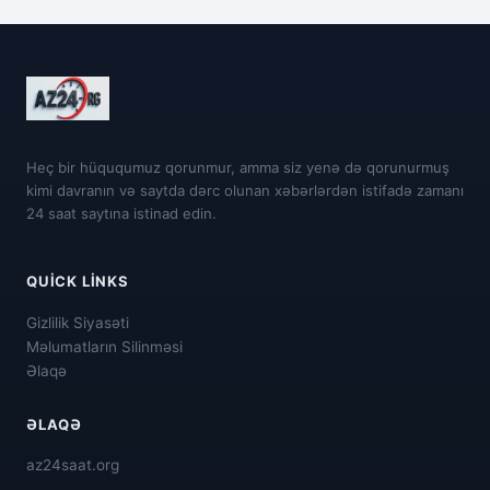
Heç bir hüququmuz qorunmur, amma siz yenə də qorunurmuş
kimi davranın və saytda dərc olunan xəbərlərdən istifadə zamanı
24 saat saytına istinad edin.
QUICK LINKS
Gizlilik Siyasəti
Məlumatların Silinməsi
Əlaqə
ƏLAQƏ
az24saat.org