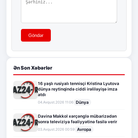
Göndər
Ən Son Xəbərlər
16 yaşlı rusiyalı tennisçi Kristina Lyutova
dünya reytinqində ciddi irəliləyişə imza
atdı
Dünya
04.Avqust.2026 11:06
Davina Makkol xərçənglə mübarizədən
sonra televiziya fəaliyyətinə fasilə verir
Avropa
03.Avqust.2026 00:59