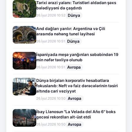
Tarixi ərazi yalanı: Turistləri aldadan şəxs
bələdiyyəni də çaşdırdı
Dünya
26.İyul.2026 10:52
And dağları yarılır: Argentina və Çili
arasında nəhəng tunel layihəsi
Dünya
26.İyul.2026 10:51
İspaniyada meşə yanğınları səbəbindən 19
min nəfər təxliyə olunub
Avropa
26.İyul.2026 10:51
Dünya birjaları korporativ hesabatlara
fokuslanıb: Neft və faiz dərəcələrinin təsiri
altında cari vəziyyət
Avropa
26.İyul.2026 10:50
İbay Llanosun "La Velada del Año 6" boks
gecəsi rekordları alt-üst etdi
Avropa
26.İyul.2026 10:50