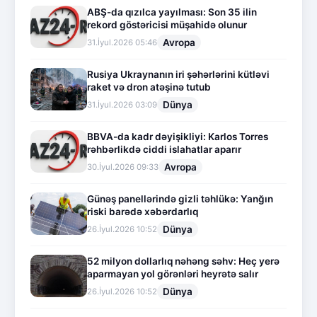
ABŞ-da qızılca yayılması: Son 35 ilin
rekord göstəricisi müşahidə olunur
Avropa
31.İyul.2026 05:46
Rusiya Ukraynanın iri şəhərlərini kütləvi
raket və dron atəşinə tutub
Dünya
31.İyul.2026 03:09
BBVA-da kadr dəyişikliyi: Karlos Torres
rəhbərlikdə ciddi islahatlar aparır
Avropa
30.İyul.2026 09:33
Günəş panellərində gizli təhlükə: Yanğın
riski barədə xəbərdarlıq
Dünya
26.İyul.2026 10:52
52 milyon dollarlıq nəhəng səhv: Heç yerə
aparmayan yol görənləri heyrətə salır
Dünya
26.İyul.2026 10:52