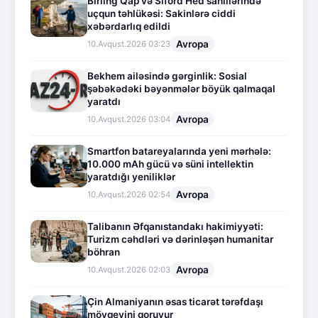
Birling Qap və Siford Hed sahillərində
uçqun təhlükəsi: Sakinlərə ciddi
xəbərdarlıq edildi
Avropa
10.Avqust.2026 03:23
Bekhem ailəsində gərginlik: Sosial
şəbəkədəki bəyənmələr böyük qalmaqal
yaratdı
Avropa
10.Avqust.2026 03:04
Smartfon batareyalarında yeni mərhələ:
10.000 mAh gücü və süni intellektin
yaratdığı yeniliklər
Avropa
10.Avqust.2026 02:54
Talibanın Əfqanıstandakı hakimiyyəti:
Turizm cəhdləri və dərinləşən humanitar
böhran
Avropa
10.Avqust.2026 02:03
Çin Almaniyanın əsas ticarət tərəfdaşı
mövqeyini qoruyur