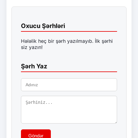
Oxucu Şərhləri
Hələlik heç bir şərh yazılmayıb. İlk şərhi
siz yazın!
Şərh Yaz
Göndər