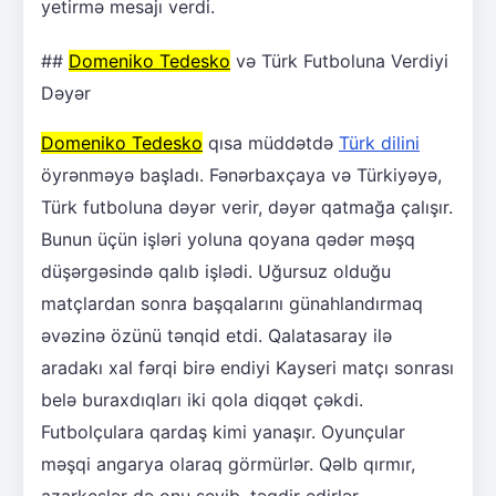
yetirmə mesajı verdi.
##
Domeniko Tedesko
və Türk Futboluna Verdiyi
Dəyər
Domeniko Tedesko
qısa müddətdə
Türk dilini
öyrənməyə başladı. Fənərbaxçaya və Türkiyəyə,
Türk futboluna dəyər verir, dəyər qatmağa çalışır.
Bunun üçün işləri yoluna qoyana qədər məşq
düşərgəsində qalıb işlədi. Uğursuz olduğu
matçlardan sonra başqalarını günahlandırmaq
əvəzinə özünü tənqid etdi. Qalatasaray ilə
aradakı xal fərqi birə endiyi Kayseri matçı sonrası
belə buraxdıqları iki qola diqqət çəkdi.
Futbolçulara qardaş kimi yanaşır. Oyunçular
məşqi angarya olaraq görmürlər. Qəlb qırmır,
azarkeşlər də onu sevib, təqdir edirlər.