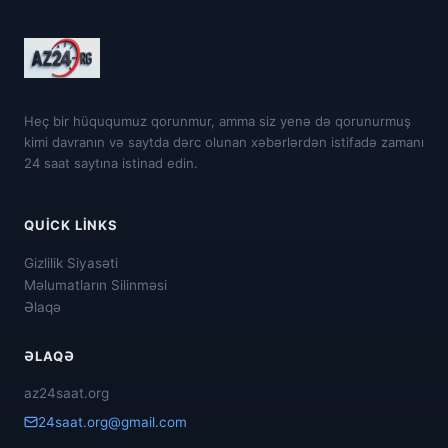
Heç bir hüququmuz qorunmur, amma siz yenə də qorunurmuş
kimi davranın və saytda dərc olunan xəbərlərdən istifadə zamanı
24 saat saytına istinad edin.
QUICK LINKS
Gizlilik Siyasəti
Məlumatların Silinməsi
Əlaqə
ƏLAQƏ
az24saat.org
24saat.org@gmail.com