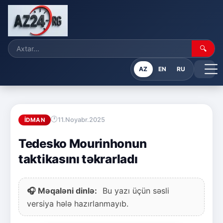
🔍
AZ
EN
RU
11.Noyabr.2025
İDMAN
Tedesko Mourinhonun
taktikasını təkrarladı
🎧 Məqaləni dinlə:
Bu yazı üçün səsli
versiya hələ hazırlanmayıb.