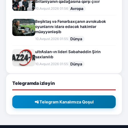
Britaniyanın qadağasına qarşı çıxır
Avropa
10.Avqust.2026 01:56
Beşiktaş və Fənərbaxçanın avrokubok
oyunlarını idarə edəcək hakimlər
müəyyənləşib
Dünya
10.Avqust.2026 01:55
ultrAslan-ın lideri Səbahəddin Şirin
saxlanılıb
Dünya
10.Avqust.2026 01:55
Telegramda izləyin
📲 Telegram Kanalımıza Qoşul