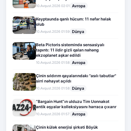
Avropa
10.Avqust.2026 02:01
Keyptaunda qanlı hücum: 11 nəfər həlak
olub
Dünya
10.Avqust.2026 01:59
Beta Pictoris sistemində sensasiyalı
tapıntı: 11 ildir gizli qalan nəhəng
ekzoplanet aşkar edildi
Avropa
10.Avqust.2026 01:58
Çinin sıldırım qayalarındakı "asılı tabutlar"
sirri nəhayət açıldı
Dünya
10.Avqust.2026 01:58
“Bargain Hunt”ın ulduzu Tim Uonnakot
antik əşyalar kolleksiyasını hərraca çıxarır
Avropa
10.Avqust.2026 01:57
Çinin külək enerjisi şirkəti Böyük