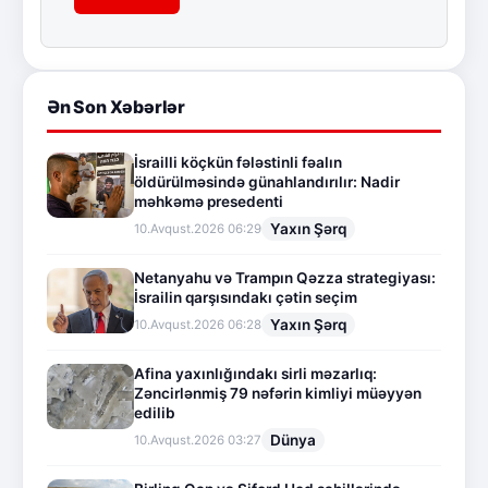
Ən Son Xəbərlər
İsrailli köçkün fələstinli fəalın
öldürülməsində günahlandırılır: Nadir
məhkəmə presedenti
Yaxın Şərq
10.Avqust.2026 06:29
Netanyahu və Trampın Qəzza strategiyası:
İsrailin qarşısındakı çətin seçim
Yaxın Şərq
10.Avqust.2026 06:28
Afina yaxınlığındakı sirli məzarlıq:
Zəncirlənmiş 79 nəfərin kimliyi müəyyən
edilib
Dünya
10.Avqust.2026 03:27