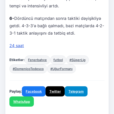
tempi və intensivliyi artdı.
6-
Dördüncü matçından sonra taktiki dəyişikliyə
getdi. 4-3-3'ə bağlı qalmadı, bəzi matçlarda 4-2-
3-1 taktik anlayışını da tətbiq etdi.
24 saat
Etiketlər:
Fenerbahçe
futbol
#SüperLig
#DomenicoTedesco
#UğurFormanı
Paylaş:
Facebook
Twitter
Telegram
WhatsApp