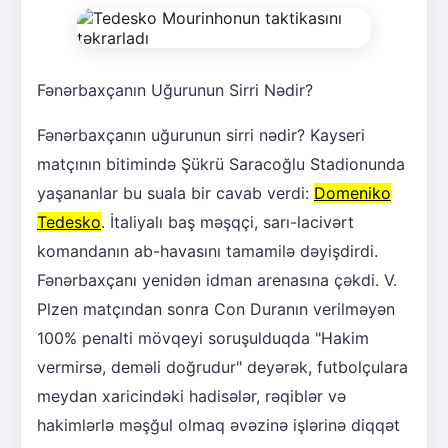
Fənərbaxçanın Uğurunun Sirri Nədir?
Fənərbaxçanın uğurunun sirri nədir? Kayseri
matçının bitimində Şükrü Saracoğlu Stadionunda
yaşananlar bu suala bir cavab verdi:
Domeniko
Tedesko
. İtaliyalı baş məşqçi, sarı-lacivərt
komandanın ab-havasını tamamilə dəyişdirdi.
Fənərbaxçanı yenidən idman arenasına çəkdi. V.
Plzen matçından sonra Con Duranın verilməyən
100% penalti mövqeyi soruşulduqda "Hakim
vermirsə, deməli doğrudur" deyərək, futbolçulara
meydan xaricindəki hadisələr, rəqiblər və
hakimlərlə məşğul olmaq əvəzinə işlərinə diqqət