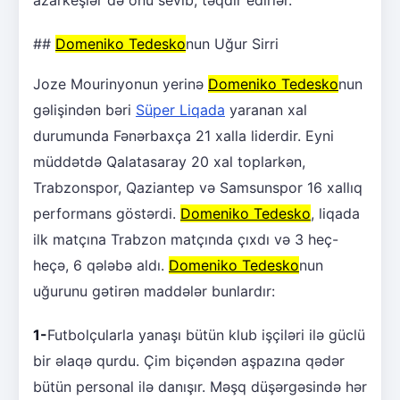
##
Domeniko Tedesko
nun Uğur Sirri
Joze Mourinyonun yerinə
Domeniko Tedesko
nun
gəlişindən bəri
Süper Liqada
yaranan xal
durumunda Fənərbaxça 21 xalla liderdir. Eyni
müddətdə Qalatasaray 20 xal toplarkən,
Trabzonspor, Qaziantep və Samsunspor 16 xallıq
performans göstərdi.
Domeniko Tedesko
, liqada
ilk matçına Trabzon matçında çıxdı və 3 heç-
heçə, 6 qələbə aldı.
Domeniko Tedesko
nun
uğurunu gətirən maddələr bunlardır:
1-
Futbolçularla yanaşı bütün klub işçiləri ilə güclü
bir əlaqə qurdu. Çim biçəndən aşpazına qədər
bütün personal ilə danışır. Məşq düşərgəsində hər