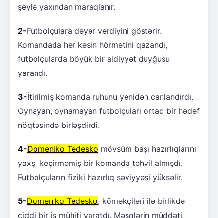
şeylə yaxından maraqlanır.
2-
Futbolçulara dəyər verdiyini göstərir.
Komandada hər kəsin hörmətini qazandı,
futbolçularda böyük bir aidiyyət duyğusu
yarandı.
3-
İtirilmiş komanda ruhunu yenidən canlandırdı.
Oynayan, oynamayan futbolçuları ortaq bir hədəf
nöqtəsində birləşdirdi.
4-
Domeniko Tedesko
mövsüm başı hazırlıqlarını
yaxşı keçirməmiş bir komanda təhvil almışdı.
Futbolçuların fiziki hazırlıq səviyyəsi yüksəlir.
5-
Domeniko Tedesko
, köməkçiləri ilə birlikdə
ciddi bir iş mühiti yaratdı. Məşqlərin müddəti,