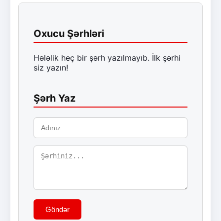
Oxucu Şərhləri
Hələlik heç bir şərh yazılmayıb. İlk şərhi
siz yazın!
Şərh Yaz
Göndər