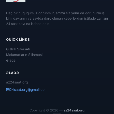
Heç bir hüququmuz qorunmur, amma siz yenə də qorunurmuş
kimi davranın və saytda dərc olunan xəbərlərdən istifadə zamanı
24 saat saytına istinad edin.
QUICK LINKS
Gizlilik Siyasəti
Məlumatların Silinməsi
Əlaqə
ƏLAQƏ
az24saat.org
24saat.org@gmail.com
Copyright © 2026 —
az24saat.org