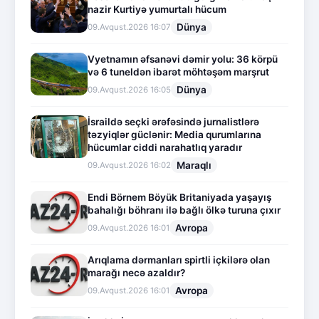
nazir Kurtiyə yumurtalı hücum
Dünya
09.Avqust.2026 16:07
Vyetnamın əfsanəvi dəmir yolu: 36 körpü
və 6 tuneldən ibarət möhtəşəm marşrut
Dünya
09.Avqust.2026 16:05
İsraildə seçki ərəfəsində jurnalistlərə
təzyiqlər güclənir: Media qurumlarına
hücumlar ciddi narahatlıq yaradır
Maraqlı
09.Avqust.2026 16:02
Endi Börnem Böyük Britaniyada yaşayış
bahalığı böhranı ilə bağlı ölkə turuna çıxır
Avropa
09.Avqust.2026 16:01
Arıqlama dərmanları spirtli içkilərə olan
marağı necə azaldır?
Avropa
09.Avqust.2026 16:01