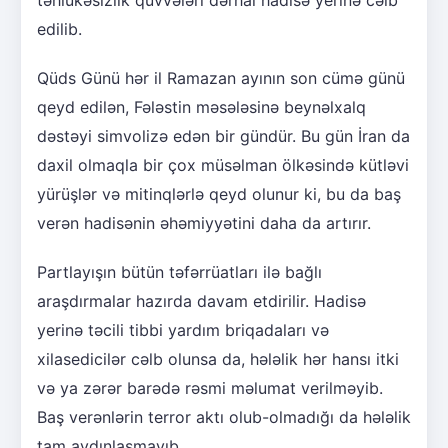
edilib.
Qüds Günü hər il Ramazan ayının son cümə günü
qeyd edilən, Fələstin məsələsinə beynəlxalq
dəstəyi simvolizə edən bir gündür. Bu gün İran da
daxil olmaqla bir çox müsəlman ölkəsində kütləvi
yürüşlər və mitinqlərlə qeyd olunur ki, bu da baş
verən hadisənin əhəmiyyətini daha da artırır.
Partlayışın bütün təfərrüatları ilə bağlı
araşdırmalar hazırda davam etdirilir. Hadisə
yerinə təcili tibbi yardım briqadaları və
xilasedicilər cəlb olunsa da, hələlik hər hansı itki
və ya zərər barədə rəsmi məlumat verilməyib.
Baş verənlərin terror aktı olub-olmadığı da hələlik
tam aydınlaşmayıb.