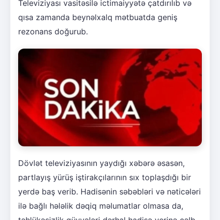
Televiziyası vasitəsilə ictimaiyyətə çatdırılıb və
qısa zamanda beynəlxalq mətbuatda geniş
rezonans doğurub.
Dövlət televiziyasının yaydığı xəbərə əsasən,
partlayış yürüş iştirakçılarının sıx toplaşdığı bir
yerdə baş verib. Hadisənin səbəbləri və nəticələri
ilə bağlı hələlik dəqiq məlumatlar olmasa da,
təhlükəsizlik qüvvələri dərhal hadisə yerinə cəlb