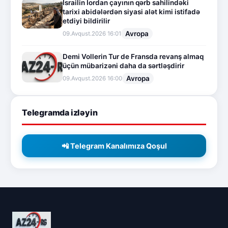
İsrailin İordan çayının qərb sahilindəki
tarixi abidələrdən siyasi alət kimi istifadə
etdiyi bildirilir
Avropa
09.Avqust.2026 16:01
Demi Vollerin Tur de Fransda revanş almaq
üçün mübarizəni daha da sərtləşdirir
Avropa
09.Avqust.2026 16:00
Telegramda izləyin
📲 Telegram Kanalımıza Qoşul