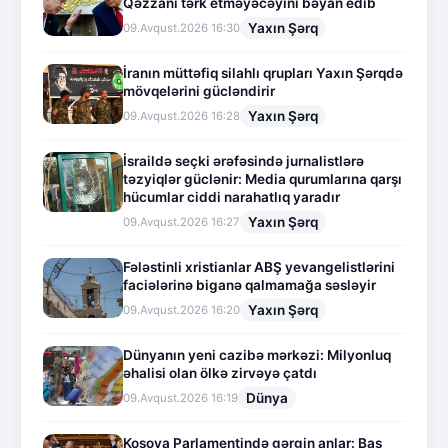
Qəzzanı tərk etməyəcəyini bəyan edib
Yaxın Şərq
09.Avqust.2026 16:30
İranın müttəfiq silahlı qrupları Yaxın Şərqdə
mövqelərini gücləndirir
Yaxın Şərq
09.Avqust.2026 16:28
İsraildə seçki ərəfəsində jurnalistlərə
təzyiqlər güclənir: Media qurumlarına qarşı
hücumlar ciddi narahatlıq yaradır
Yaxın Şərq
09.Avqust.2026 16:27
Fələstinli xristianlar ABŞ yevangelistlərini
faciələrinə biganə qalmamağa səsləyir
Yaxın Şərq
09.Avqust.2026 16:20
Dünyanın yeni cazibə mərkəzi: Milyonluq
əhalisi olan ölkə zirvəyə çatdı
Dünya
09.Avqust.2026 16:19
Kosova Parlamentində gərgin anlar: Baş