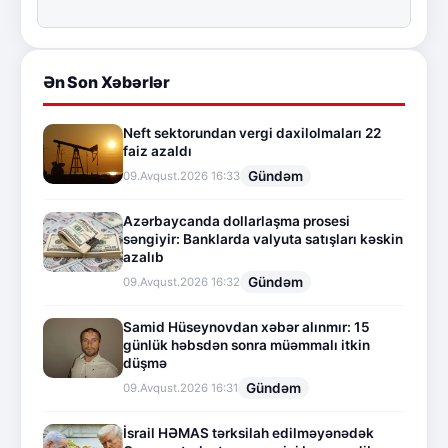
Ən Son Xəbərlər
Neft sektorundan vergi daxilolmaları 22
faiz azaldı
Gündəm
09.Avqust.2026 16:33
Azərbaycanda dollarlaşma prosesi
səngiyir: Banklarda valyuta satışları kəskin
azalıb
Gündəm
09.Avqust.2026 16:32
Samid Hüseynovdan xəbər alınmır: 15
günlük həbsdən sonra müəmmalı itkin
düşmə
Gündəm
09.Avqust.2026 16:31
İsrail HƏMAS tərksilah edilməyənədək