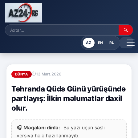
🔍
AZ
EN
RU
13.Mart.2026
DÜNYA
Tehranda Qüds Günü yürüşündə
partlayış: İlkin məlumatlar daxil
olur.
🎧 Məqaləni dinlə:
Bu yazı üçün səsli
versiya hələ hazırlanmayıb.